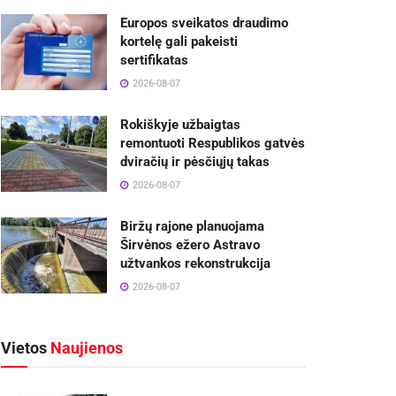
Europos sveikatos draudimo
kortelę gali pakeisti
sertifikatas
2026-08-07
Rokiškyje užbaigtas
remontuoti Respublikos gatvės
dviračių ir pėsčiųjų takas
2026-08-07
Biržų rajone planuojama
Širvėnos ežero Astravo
užtvankos rekonstrukcija
2026-08-07
Vietos
Naujienos