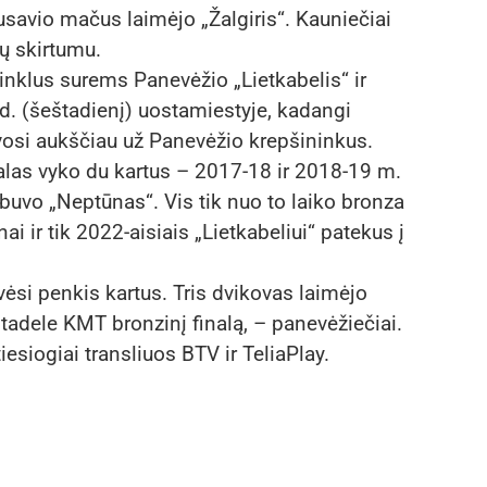
usavio mačus laimėjo „Žalgiris“. Kauniečiai
ų skirtumu.
nklus surems Panevėžio „Lietkabelis“ ir
6 d. (šeštadienį) uostamiestyje, kadangi
avosi aukščiau už Panevėžio krepšininkus.
nalas vyko du kartus – 2017-18 ir 2018-19 m.
vo „Neptūnas“. Vis tik nuo to laiko bronza
 ir tik 2022-aisiais „Lietkabeliui“ patekus į
si penkis kartus. Tris dvikovas laimėjo
 Citadele KMT bronzinį finalą, – panevėžiečiai.
iesiogiai transliuos BTV ir TeliaPlay.