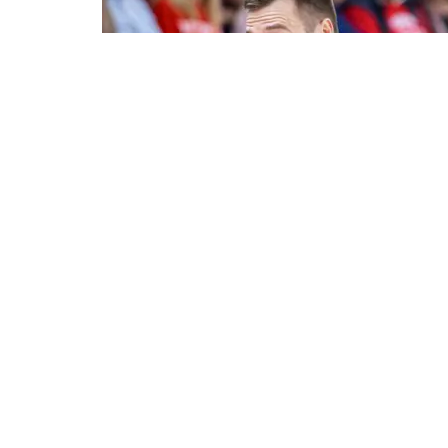
Lietuvos krepšinio lygoje (LKL), kurią re
intrigos sukėlusi pusfinalio serija.