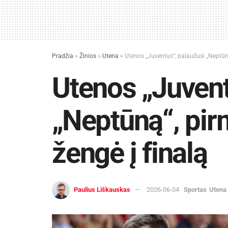
Pradžia
»
Žinios
»
Utena
»
Utenos „Juventus“, palaužusi „Neptūną“
Utenos „Juvent
„Neptūną“, pirm
žengė į finalą
Paulius Liškauskas
2026-06-04
Sportas
Utena