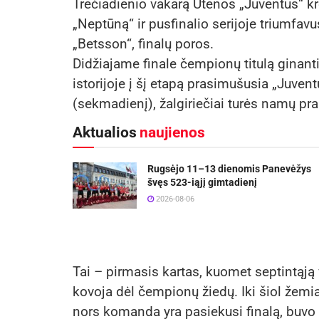
Trečiadienio vakarą Utenos „Juventus“ k
„Neptūną“ ir pusfinalio serijoje triumfavu
„Betsson“, finalų poros.
Didžiajame finale čempionų titulą ginant
istorijoje į šį etapą prasimušusia „Juventu
(sekmadienį), žalgiriečiai turės namų pra
Aktualios
naujienos
Rugsėjo 11–13 dienomis Panevėžys
švęs 523-iąjį gimtadienį
2026-08-06
Tai – pirmasis kartas, kuomet septintąj
kovoja dėl čempionų žiedų. Iki šiol žemiau
nors komanda yra pasiekusi finalą, buvo k