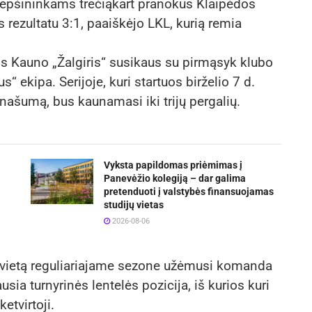
repšininkams trečiąkart pranokus Klaipėdos
s rezultatu 3:1, paaiškėjo LKL, kurią remia
is Kauno „Žalgiris“ susikaus su pirmąsyk klubo
s“ ekipa. Serijoje, kuri startuos birželio 7 d.
našumą, bus kaunamasi iki trijų pergalių.
Vyksta papildomas priėmimas į
Panevėžio kolegiją – dar galima
pretenduoti į valstybės finansuojamas
studijų vietas
2026-08-06
ą vietą reguliariajame sezone užėmusi komanda
sia turnyrinės lentelės pozicija, iš kurios kuri
etvirtoji.