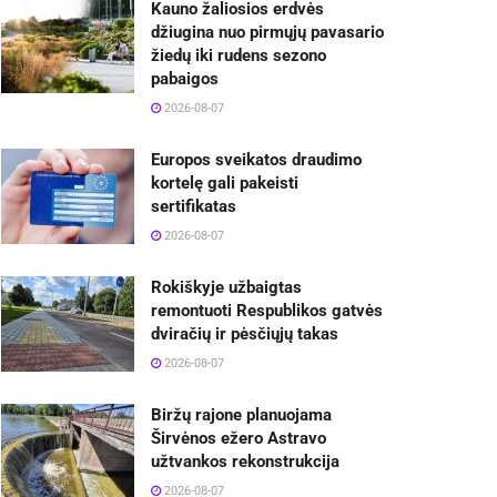
Kauno žaliosios erdvės
džiugina nuo pirmųjų pavasario
žiedų iki rudens sezono
pabaigos
2026-08-07
Europos sveikatos draudimo
kortelę gali pakeisti
sertifikatas
2026-08-07
Rokiškyje užbaigtas
remontuoti Respublikos gatvės
dviračių ir pėsčiųjų takas
2026-08-07
Biržų rajone planuojama
Širvėnos ežero Astravo
užtvankos rekonstrukcija
2026-08-07