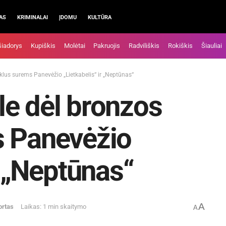
AS
KRIMINALAI
ĮDOMU
KULTŪRA
šiadorys
Kupiškis
Molėtai
Pakruojis
Radviliškis
Rokiškis
Šiauliai
lus surems Panevėžio „Lietkabelis“ ir „Neptūnas“
e dėl bronzos
s Panevėžio
r „Neptūnas“
A
ortas
Laikas: 1 min skaitymo
A