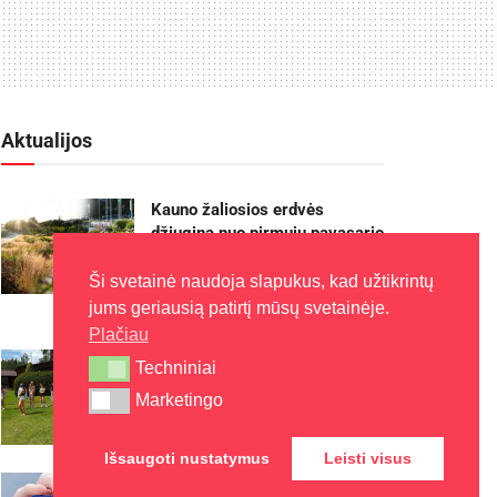
Aktualijos
Kauno žaliosios erdvės
džiugina nuo pirmųjų pavasario
žiedų iki rudens sezono
pabaigos
Ši svetainė naudoja slapukus, kad užtikrintų
jums geriausią patirtį mūsų svetainėje.
2026-08-07
Plačiau
Kaune – nemokamos vasaros
Techniniai
Techniniai
stovyklos vaikams
Marketingo
Marketingo
2026-08-07
Išsaugoti nustatymus
Leisti visus
Europos sveikatos draudimo