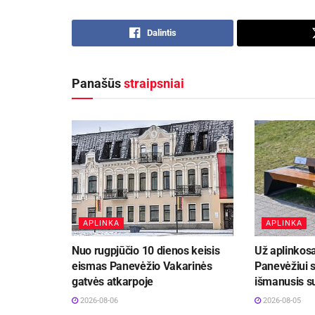
Dalintis
Panašūs
straipsniai
APLINKA
APLINKA
Nuo rugpjūčio 10 dienos keisis
Už aplinkos
eismas Panevėžio Vakarinės
Panevėžiui s
gatvės atkarpoje
išmanusis s
2026-08-06
2026-08-05