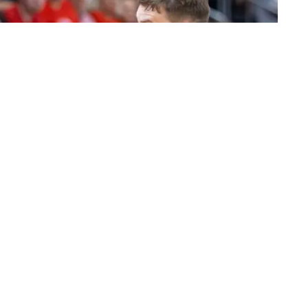
LKL
mia „Betsson“, baigėsi įspūdinga ir labai daug