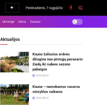
Penktadienis, 7 rugpjūčio
Ukmergė
Utena
Zarasai
Aktualijos
Kauno žaliosios erdvės
džiugina nuo pirmųjų pavasario
žiedų iki rudens sezono
pabaigos
2026-08-07
Kaune – nemokamos vasaros
stovyklos vaikams
2026-08-07