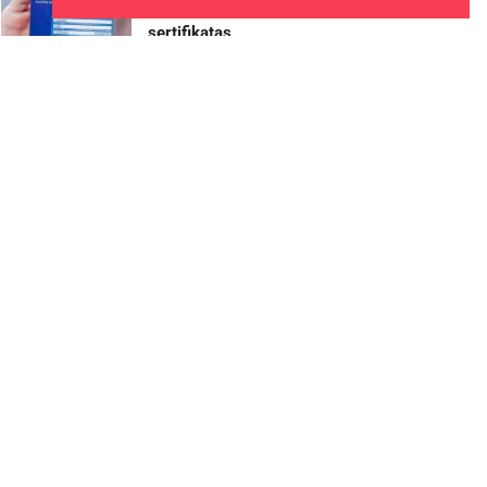
kortelę gali pakeisti
sertifikatas
2026-08-07
Rokiškyje užbaigtas
remontuoti Respublikos gatvės
dviračių ir pėsčiųjų takas
2026-08-07
Biržų rajone planuojama
Širvėnos ežero Astravo
užtvankos rekonstrukcija
2026-08-07
Vietos
Naujienos
Kauno žaliosios erdvės
džiugina nuo pirmųjų pavasario