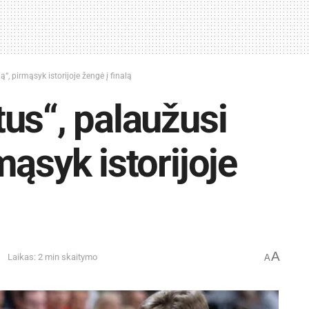
, pirmąsyk istorijoje žengė į finalą
us“, palaužusi
ąsyk istorijoje
A
Laikas: 2 min skaitymo
A