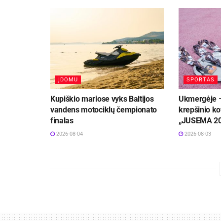
ĮDOMU
SPORTAS
Kupiškio mariose vyks Baltijos
Ukmergėje –
vandens motociklų čempionato
krepšinio ko
finalas
„JUSEMA 2
2026-08-04
2026-08-03