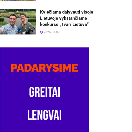
Kviečiama dalyvauti visoje
Lietuvoje vykstančiame
konkurse „Tvari Lietuva“
2026-08-07