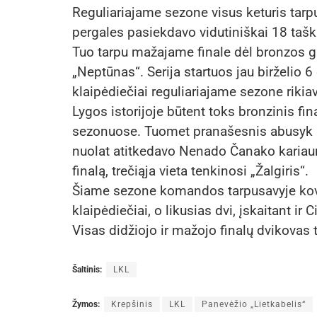
Reguliariajame sezone visus keturis tarp
pergales pasiekdavo vidutiniškai 18 tašk
Tuo tarpu mažajame finale dėl bronzos gi
„Neptūnas“. Serija startuos jau birželio 
klaipėdiečiai reguliariajame sezone riki
Lygos istorijoje būtent toks bronzinis fi
sezonuose. Tuomet pranašesnis abusyk bu
nuolat atitkedavo Nenado Čanako kariaunai
finalą, trečiąja vieta tenkinosi „Žalgiris“.
Šiame sezone komandos tarpusavyje kovė
klaipėdiečiai, o likusias dvi, įskaitant ir
Visas didžiojo ir mažojo finalų dvikovas t
Šaltinis:
LKL
Žymos:
Krepšinis
LKL
Panevėžio „Lietkabelis“