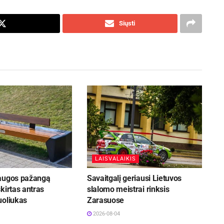
Siųsti
LAISVALAIKIS
augos pažangą
Savaitgalį geriausi Lietuvos
kirtas antras
slalomo meistrai rinksis
uoliukas
Zarasuose
2026-08-04