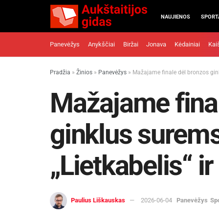
NAUJIENOS
SPORT
Panevėžys
Anykščiai
Biržai
Jonava
Kėdainiai
Kai
Pradžia
»
Žinios
»
Panevėžys
»
Mažajame finale dėl bronzos gink
Mažajame final
ginklus surem
„Lietkabelis“ i
Paulius Liškauskas
2026-06-04
Panevėžys
Sp