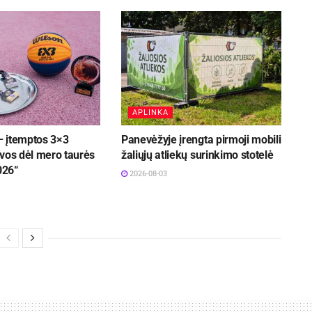
APLINKA
 įtemptos 3×3
Panevėžyje įrengta pirmoji mobili
vos dėl mero taurės
žaliųjų atliekų surinkimo stotelė
026“
2026-08-03