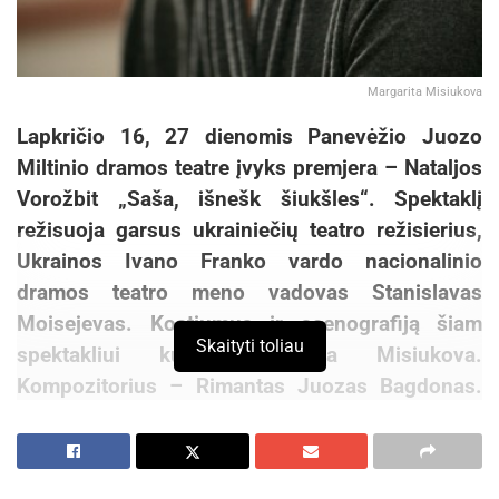
Margarita Misiukova
Lapkričio 16, 27 dienomis Panevėžio Juozo
Miltinio dramos teatre įvyks premjera – Nataljos
Vorožbit „Saša, išnešk šiukšles“. Spektaklį
režisuoja garsus ukrainiečių teatro režisierius,
Ukrainos Ivano Franko vardo nacionalinio
dramos teatro meno vadovas Stanislavas
Moisejevas. Kostiumus ir scenografiją šiam
Skaityti toliau
spektakliui kuria Margarita Misiukova.
Kompozitorius – Rimantas Juozas Bagdonas.
Vaidins Ligita Kondrotaitė, Rimantas Teresas,
Jolita Skukauskaitė-Vaišnienė.