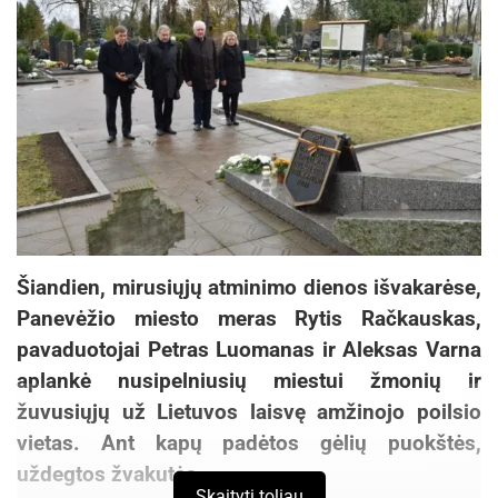
būtent tokie papročiai kiekvienai šaliai suteikia
išskirtinumo, o keliautojams – įsimintinų potyrių.
Šiandien, mirusiųjų atminimo dienos išvakarėse,
Panevėžio miesto meras Rytis Račkauskas,
pavaduotojai Petras Luomanas ir Aleksas Varna
aplankė nusipelniusių miestui žmonių ir
žuvusiųjų už Lietuvos laisvę amžinojo poilsio
vietas. Ant kapų padėtos gėlių puokštės,
uždegtos žvakutės.
Skaityti toliau