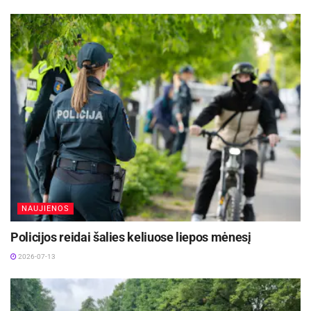
Nepraleiskite progos pristatyti savo organizaciją!
Informaciją atsiųskite jaunimo reikalų
koordinatorei Tomai Balčiūnaitei el.paštu
toma.balciunaite@panevezys.lt
, tel. pasiteirauti
504 484.
Panevėžio miesto savivaldybės inf.
NAUJIENOS
Policijos reidai šalies keliuose liepos mėnesį
2026-07-13