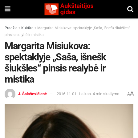
Pradžia
»
Kultūra
»
Margarita Misiukova: spektaklyje „Saša, išnešk šiukšles“
pinsis realybė ir mistika
Margarita Misiukova:
spektaklyje „Saša, išnešk
šiukšles“ pinsis realybė ir
mistika
A
J. Šalaševičienė
2016-11-01
Laikas: 4 min skaitymo
A