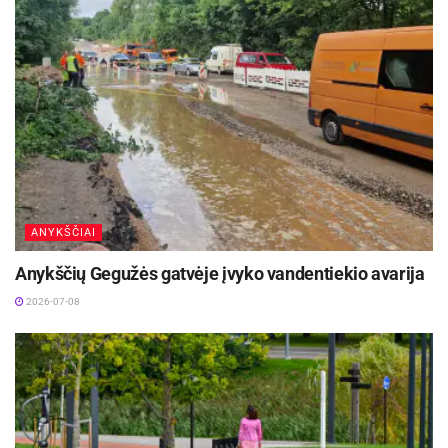
ANYKŠČIAI
Anykščių Gegužės gatvėje įvyko vandentiekio avarija
2026-07-08