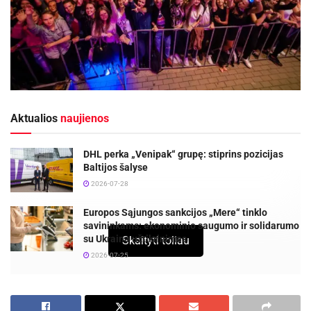
Aktualios
naujienos
DHL perka „Venipak“ grupę: stiprins pozicijas
Baltijos šalyse
2026-07-28
Europos Sąjungos sankcijos „Mere“ tinklo
savininkams: ekonominio saugumo ir solidarumo
su Ukraina užtikrinimas
Skaityti toliau
2026-07-25
Jaunimo ir su jaunimu dirbančių organizacijų,