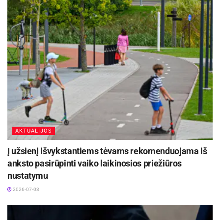
AKTUALIJOS
Į užsienį išvykstantiems tėvams rekomenduojama iš
anksto pasirūpinti vaiko laikinosios priežiūros
nustatymu
2026-07-03