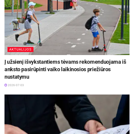
AKTUALIJOS
Į užsienį išvykstantiems tėvams rekomenduojama iš
anksto pasirūpinti vaiko laikinosios priežiūros
nustatymu
2026-07-03