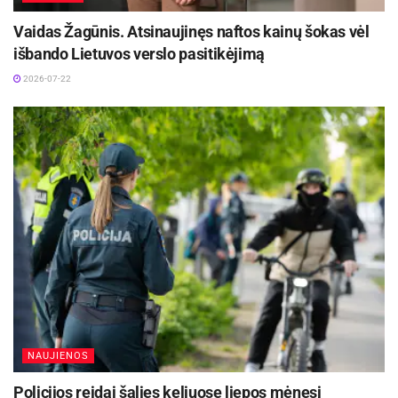
Vaidas Žagūnis. Atsinaujinęs naftos kainų šokas vėl
išbando Lietuvos verslo pasitikėjimą
2026-07-22
NAUJIENOS
Policijos reidai šalies keliuose liepos mėnesį