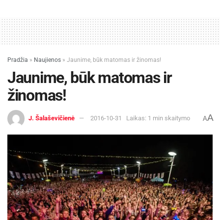
Pradžia
»
Naujienos
»
Jaunime, būk matomas ir žinomas!
Jaunime, būk matomas ir
žinomas!
A
J. Šalaševičienė
2016-10-31
Laikas: 1 min skaitymo
A