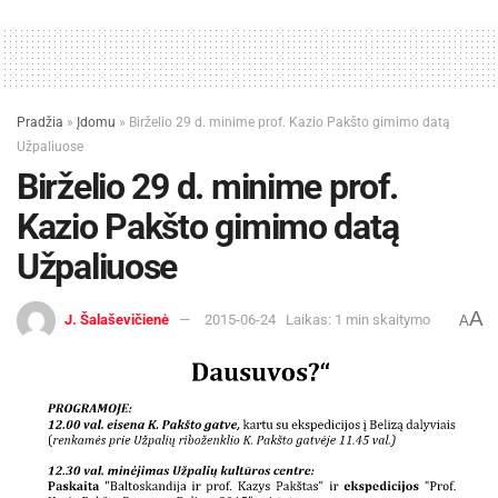
Pradžia
»
Įdomu
»
Birželio 29 d. minime prof. Kazio Pakšto gimimo datą
Užpaliuose
Birželio 29 d. minime prof.
Kazio Pakšto gimimo datą
Užpaliuose
A
J. Šalaševičienė
2015-06-24
Laikas: 1 min skaitymo
A