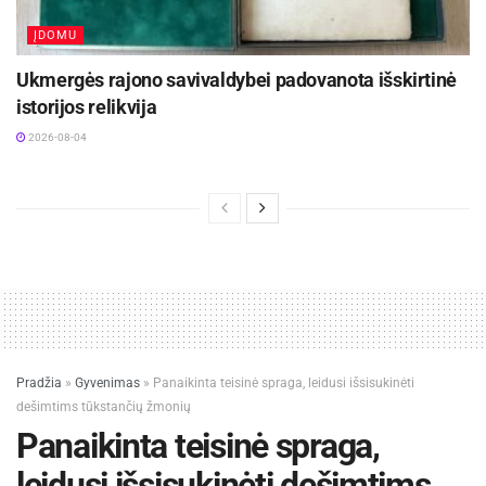
ĮDOMU
Ukmergės rajono savivaldybei padovanota išskirtinė
istorijos relikvija
2026-08-04
Pradžia
»
Gyvenimas
»
Panaikinta teisinė spraga, leidusi išsisukinėti
dešimtims tūkstančių žmonių
Panaikinta teisinė spraga,
leidusi išsisukinėti dešimtims