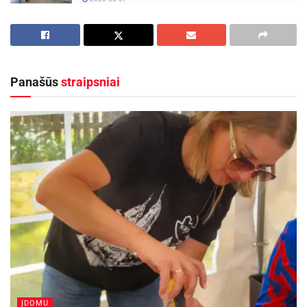
Panašūs
straipsniai
ĮDOMU