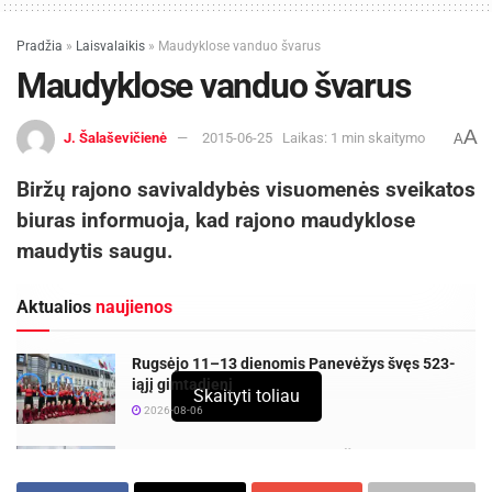
Pradžia
»
Laisvalaikis
»
Maudyklose vanduo švarus
Maudyklose vanduo švarus
A
J. Šalaševičienė
2015-06-25
Laikas: 1 min skaitymo
A
Biržų rajono savivaldybės visuomenės sveikatos
biuras informuoja, kad rajono maudyklose
maudytis saugu.
Aktualios
naujienos
Rugsėjo 11–13 dienomis Panevėžys švęs 523-
iąjį gimtadienį
Skaityti toliau
2026-08-06
Festivalį „ConTempo“ Kaune uždarys sudėtingas
pasirodymas aštuonių metrų aukštyje ir piknikas