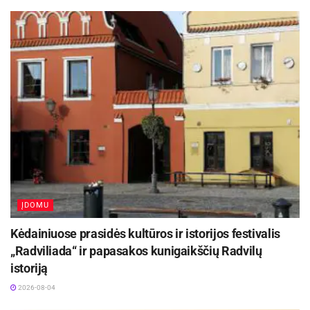
ĮDOMU
Kėdainiuose prasidės kultūros ir istorijos festivalis
„Radviliada“ ir papasakos kunigaikščių Radvilų
istoriją
2026-08-04