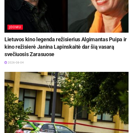
ĮDOMU
Lietuvos kino legenda režisierius Algimantas Puipa ir
kino režisierė Janina Lapinskaitė dar šią vasarą
svečiuosis Zarasuose
2026-08-04