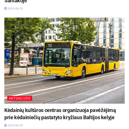
Santakoje
2026-08-05
AKTUALIJOS
Kėdainių kultūros centras organizuoja pavėžėjimą
prie kėdainiečių pastatyto kryžiaus Baltijos kelyje
2026-08-05