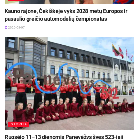
Kauno rajone, Čekiškėje vyks 2028 metų Europos ir
pasaulio greičio automodelių čempionatas
2026-08-07
ISTORIJA
Rugsėjo 11–13 dienomis Panevėžys švęs 523-iąjį