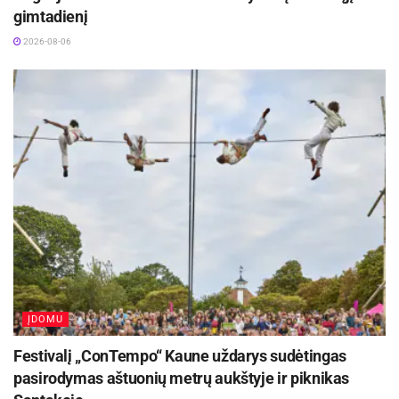
gimtadienį
2026-08-06
ĮDOMU
Festivalį „ConTempo“ Kaune uždarys sudėtingas
pasirodymas aštuonių metrų aukštyje ir piknikas