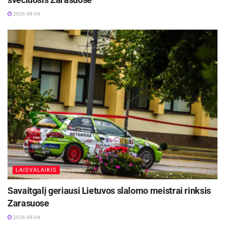
2026-08-04
LAISVALAIKIS
Savaitgalį geriausi Lietuvos slalomo meistrai rinksis
Zarasuose
2026-08-04