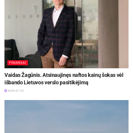
FINANSAI
Vaidas Žagūnis. Atsinaujinęs naftos kainų šokas vėl
išbando Lietuvos verslo pasitikėjimą
2026-07-22