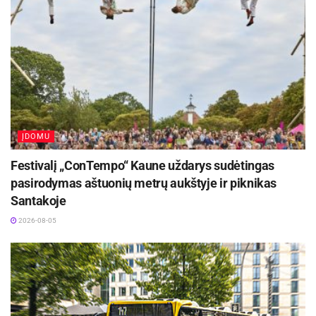
Rugsėjo 11–13 dienomis Panevėžys švęs 523-
iąjį gimtadienį
2026-08-06
Sceninis sprendimas atspindi XIX amžiuje
madingą dvaro meno saloną – romantiškas,
ekspresyvus, jausmingas….
ĮDOMU
Antroje dalyje skamba populiari klasika,
Festivalį „ConTempo“ Kaune uždarys sudėtingas
neapolietiškos dainos, italų, ispanų, prancūzų
pasirodymas aštuonių metrų aukštyje ir piknikas
kompozitorių gitaros muzika ir lietuvių poetų
Santakoje
meilės lyrika.
2026-08-05
Tai renesanso laikų rūmų muzikinis-literatūrinis
turnyras: kas gražiau sudainuos, sugros ar
padeklamuos apie meilę. O tuo pačiu dvi rūmų
damos rungiasi dėl muzikanto širdies; tačiau,