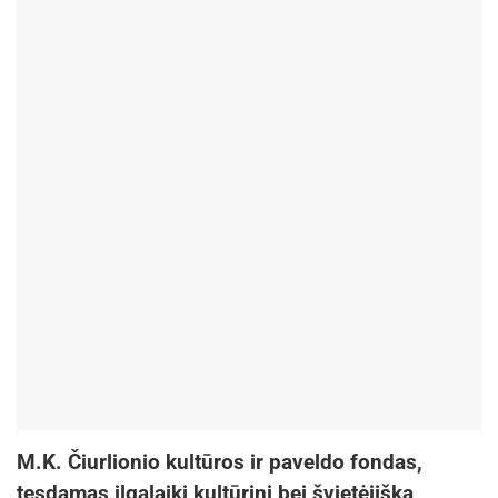
M.K. Čiurlionio kultūros ir paveldo fondas,
tęsdamas ilgalaikį kultūrinį bei švietėjišką