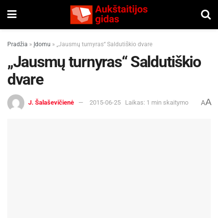
Pradžia
»
Įdomu
»
„Jausmų turnyras“ Saldutiškio dvare
„Jausmų turnyras“ Saldutiškio
dvare
A
J. Šalaševičienė
2015-06-25
Laikas: 1 min skaitymo
A