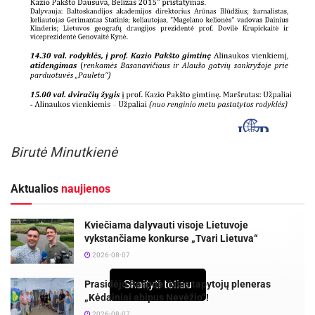
Birutė Minutkienė
Aktualios
naujienos
Kviečiama dalyvauti visoje Lietuvoje
vykstančiame konkurse „Tvari Lietuva“
2026-08-07
Skaityti toliau
Prasidėjo Respublikinis tapytojų pleneras
„Kėdainiai abipus Nevėžio“!
2026-08-07