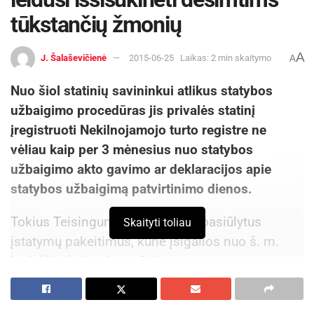
tūkstančių žmonių
A
J. Šalaševičienė
2015-06-25
Laikas: 2 min skaitymo
A
Nuo šiol statinių savininkui atlikus statybos
užbaigimo procedūras jis privalės statinį
įregistruoti Nekilnojamojo turto registre ne
vėliau kaip per 3 mėnesius nuo statybos
užbaigimo akto gavimo ar deklaracijos apie
statybos užbaigimą patvirtinimo dienos.
Tokius Teisingumo ministerijos pasiūlytus
Skaityti toliau
įstatymų pakeitimus, kurie įsigalios nuo š. m.
lapkričio 1 d., priėmė Seimas.
„Iki šiol kai kurie turto savininkai sąmoningai
vengdavo užbaigti pradėtas statybas ir įteisinti