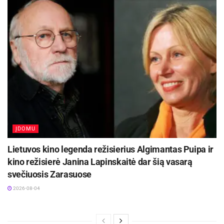
ĮDOMU
Lietuvos kino legenda režisierius Algimantas Puipa ir
kino režisierė Janina Lapinskaitė dar šią vasarą
svečiuosis Zarasuose
2026-08-04