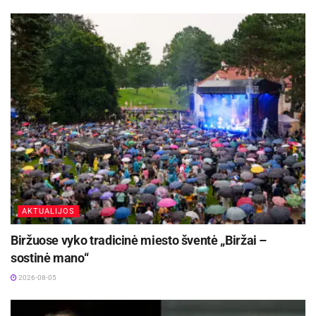
AKTUALIJOS
Biržuose vyko tradicinė miesto šventė „Biržai –
sostinė mano“
2026-08-05