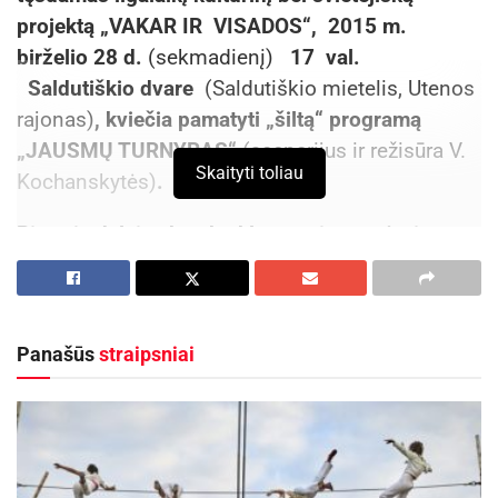
projektą „VAKAR IR VISADOS“, 2015 m.
birželio
28
d.
(sekmadienį)
17 val.
Saldutiškio dvare
(Saldutiškio mietelis, Utenos
rajonas)
, kviečia pamatyti „šiltą“ programą
„JAUSMŲ TURNYRAS“
(scenarijus ir režisūra V.
Skaityti toliau
Kochanskytės)
.
Pirmoje dalyje skamba klausytojų pamėgti rusų
romansai ir A. Puškino, M. Cvetajevos, A.
Achmatovos gerai žinomos eilės.
Panašūs
straipsniai
Aktualios
naujienos
Kauno rajone, Čekiškėje vyks 2028 metų Europos
ir pasaulio greičio automodelių čempionatas
2026-08-07