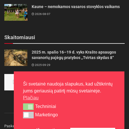
Kaune – nemokamos vasaros stovyklos vaikams
2026-08-07
Skaitomiausi
2025 m. spalio 16–19 d. vyks Krašto apsaugos
savanorių pajėgų pratybos „Tvirtas skydas 8“
2025-09-29
Panevėžietės tarptautinėje programoje siekia
aukso
Ši svetainė naudoja slapukus, kad užtikrintų
2015-10-30
jums geriausią patirtį mūsų svetainėje.
Plačiau
Techniniai
Techniniai
Marketingo
Marketingo
Paskelbkite naujieną
Rašyti redakcijai
Reklama