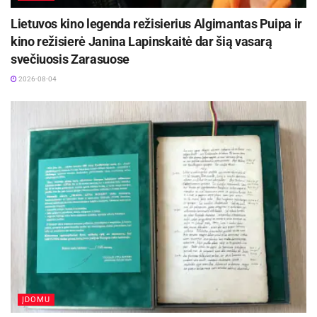
Lietuvos kino legenda režisierius Algimantas Puipa ir
kino režisierė Janina Lapinskaitė dar šią vasarą
svečiuosis Zarasuose
2026-08-04
ĮDOMU