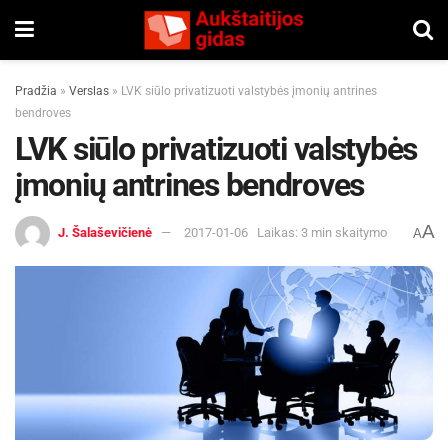
Pradžia
»
Verslas
»
LVK siūlo privatizuoti valstybės įmonių antrines
bendroves
LVK siūlo privatizuoti valstybės
įmonių antrines bendroves
A
J. Šalaševičienė
2017-01-06
Laikas: 3 min skaitymo
A