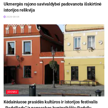
Ukmergės rajono savivaldybei padovanota išskirtinė
istorijos relikvija
2026-08-04
ĮDOMU
Kėdainiuose prasidės kultūros ir istorijos festivalis
„Radviliada“ ir papasakos kunigaikščių Radvilų