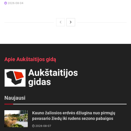
2026-08-04
Apie Aukštaitijos gidą
Naujausi
Kauno žaliosios erdvės džiugina nuo pirmųjų
pavasario žiedų iki rudens sezono pabaigos
2026-08-07