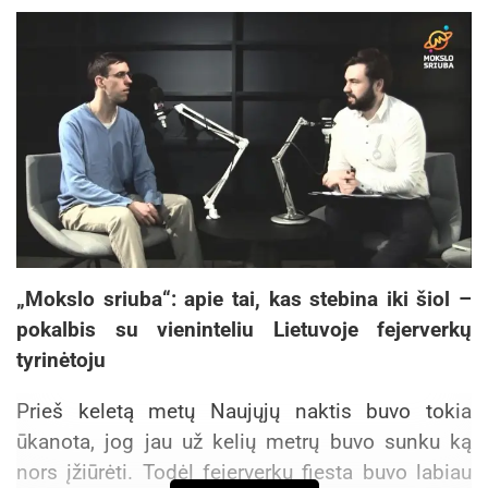
aktyviais ir teikti pasiūlymus mums,“ – sakė V.
Sinkevičius.
LVK skaitmeninės ekonomikos komisijos
pirmininkas Tomas Milaknis pažadėjo aktyvią
pagalbą Informacinių technologijų pakomitečio
veikloje. Jis atkreipė dėmesį, kad dar ne visos
galimybės yra išnaudotos e-paslaugų, e-parašo
technologijų panaudojimo srityse, tačiau čia
reikėtų ir aktyvesnės Vyriausybės iniciatyvos.
„Mokslo sriuba“: apie tai, kas stebina iki šiol –
Valstybės įstaigos galėtų daugiau pirkti paslaugų
pokalbis su vieninteliu Lietuvoje fejerverkų
iš išorinių tiekėjų ir tokiu būdu didinti savo
tyrinėtoju
efektyvumą bei taupyti biudžetines lėšas.
Prieš keletą metų Naujųjų naktis buvo tokia
LVK viceprezidentas Stasys Kropas akcentavo,
ūkanota, jog jau už kelių metrų buvo sunku ką
kad didesnis dėmesys turėtų būti skiriamas ir
nors įžiūrėti. Todėl fejerverkų fiesta buvo labiau