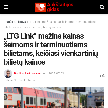
Pradžia
»
Lietuva
»
„LTG Link“ mažina kainas šeimoms ir terminuotiems
bilietams, keičiasi vienkartinių bilietų kainos
„LTG Link“ mažina kainas
šeimoms ir terminuotiems
bilietams, keičiasi vienkartinių
bilietų kainos
Paulius Liškauskas
2025-07-02
A
A
Laikas: 2 min skaitymo