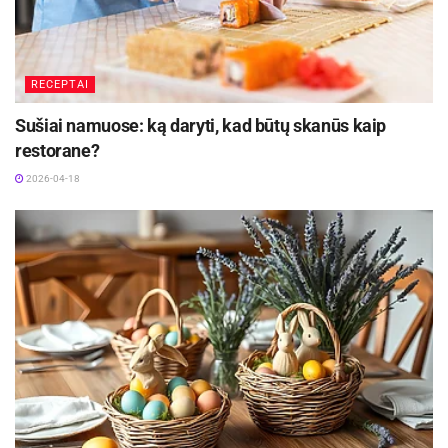
daržovių ir vaisių skyriaus darbuotoja Jolanta
Sabaitienė įvardija esminius populiariausių
kaulavaisių skirtumus.
RECEPTAI
Sušiai namuose: ką daryti, kad būtų skanūs kaip
restorane?
„Persikai ir nektarinai yra artimai susiję,
2026-04-18
pagrindinis skirtumas yra tas, kad persikai turi
pūkuotą odelę, o nektarinai – lygią. Tiek persikai,
tiek nektarinai turi vertingų savybių, naudingų
sveikatai. Skonis jų panašus, nors dažniausiai
laikoma, kad persikai yra kiek saldesni, o
nektarinai – gaivesni. Tuo tarpu abrikosai, nors
irgi kaulavaisiai, yra atskira rūšis, mažesni už
persikus ir nektarinus, jie pasižymi didesniu
rūgštumu ir nėra tokie sultingi kaip jų
„pusbroliai“, – pažymi J. Sabaitienė.