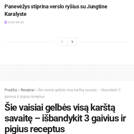
Panevėžys stiprina verslo ryšius su Jungtine
Karalyste
2026-08-06
Pradžia
»
Receptai
»
Šie vaisiai gelbės visą karštą savaitę – išbandykit 3
gaivius ir pigius receptus
Šie vaisiai gelbės visą karštą
savaitę – išbandykit 3 gaivius ir
pigius receptus