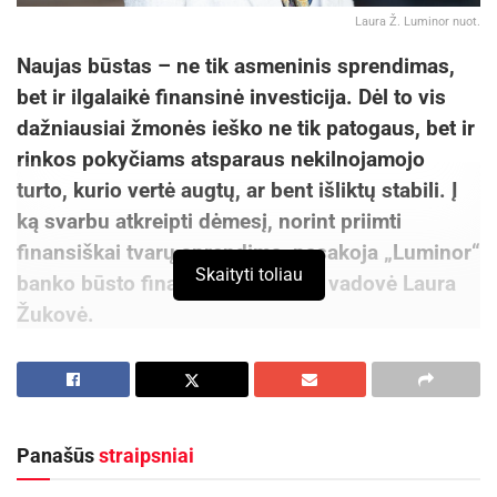
Laura Ž. Luminor nuot.
Naujas būstas – ne tik asmeninis sprendimas,
bet ir ilgalaikė finansinė investicija. Dėl to vis
dažniausiai žmonės ieško ne tik patogaus, bet ir
rinkos pokyčiams atsparaus nekilnojamojo
turto, kurio vertė augtų, ar bent išliktų stabili. Į
ką svarbu atkreipti dėmesį, norint priimti
finansiškai tvarų sprendimą, pasakoja „Luminor“
Skaityti toliau
banko būsto finansavimo srities vadovė Laura
Žukovė.
Vieta – vienas svarbiausių veiksnių
Pasak ekspertės, būsto vieta – vienas
svarbiausių jo vertės kriterijų. Net ir puikiai
Panašūs
straipsniai
įrengtas būstas gali būti mažiau vertingas, jei jis