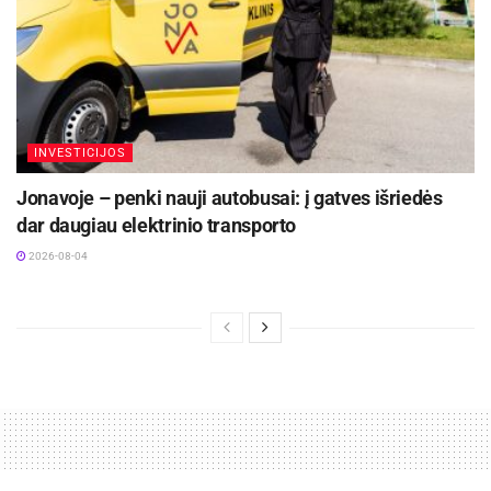
Pigesnius bilietus patogu įsigyti „LTG Link“
bilietų pardavimo sistemoje, kur aiškiai matomos
skirtingų reisų kainos ir galima pasirinkti
tinkamiausią kelionės laiką. Taikant dinaminę
kainodarą, keleiviams ir toliau galioja visos
INVESTICIJOS
lengvatos ir komercinės nuolaidos.
Jonavoje – penki nauji autobusai: į gatves išriedės
dar daugiau elektrinio transporto
2026-08-04
„Tikime, kad subalansuotas kainų pokytis, kartu
su taikomomis nuolaidomis ir lankstumu, padės
didinti keleivių srautus, siekiant mūsų strateginio
tikslo – skatinti keliones traukiniais“, – teigia
„LTG Link“ vadovė.