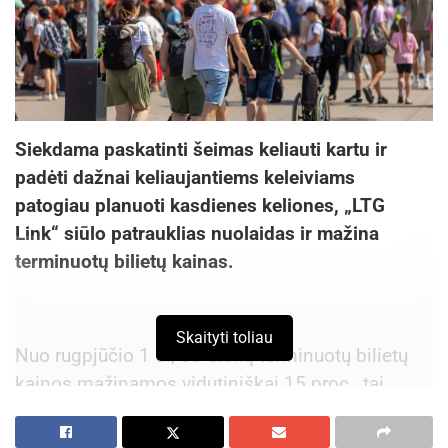
Siekdama paskatinti šeimas keliauti kartu ir
padėti dažnai keliaujantiems keleiviams
patogiau planuoti kasdienes keliones, „LTG
Link“ siūlo patrauklias nuolaidas ir mažina
terminuotų bilietų kainas.
Skaityti toliau
Nuo rugpjūčio 1 d., 30 dienų terminuotų bilietų
kainos mažinamos vidutiniškai 15 proc., tai
reiškia, kad įsigijus terminuotą bilietą ir
važiuojant traukiniu kasdien, traukiniautojai