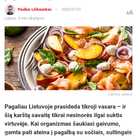
Paulius Liškauskas
2025-07-01
A
A
Laikas: 4 min skaitymo
Lašišos salotos
Pagaliau Lietuvoje prasideda tikroji vasara – ir
šią karštą savaitę tikrai nesinorės ilgai suktis
virtuvėje. Kai organizmas šaukiasi gaivumo,
gamta pati ateina į pagalbą su sočiais, sultingais