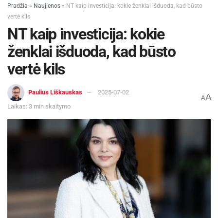
Pradžia
»
Naujienos
»
NT kaip investicija: kokie ženklai išduoda, kad būsto
Žymos:
LTG
Traukiniai
vertė kils
NT kaip investicija: kokie
ženklai išduoda, kad būsto
vertė kils
Paulius Liškauskas
2025-07-02
A
A
Laikas: 3 min skaitymo