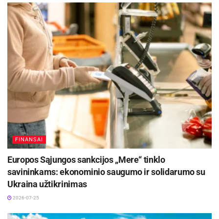
įsikūręs nepatogioje vietoje. Lokacija nulemia
gyvenimo kokybę: trumpesnį kelionės laiką į
darbą, mažesnes transporto išlaidas, didesnį
saugumą bei geresnę prieigą prie paslaugų. Dėl
to pirkėjai vis dažniau pasiryžta sumokėti
daugiau už būstą, kuris atitinka jų gyvenimo būdą
ir kasdienius poreikius.
Aktualios
naujienos
Pavogtas automobilis BMW X6
FINANSAI
2026-08-10
Europos Sąjungos sankcijos „Mere“ tinklo
savininkams: ekonominio saugumo ir solidarumo su
DHL perka „Venipak“ grupę: stiprins pozicijas
Ukraina užtikrinimas
Baltijos šalyse
2026-07-25
2026-07-28