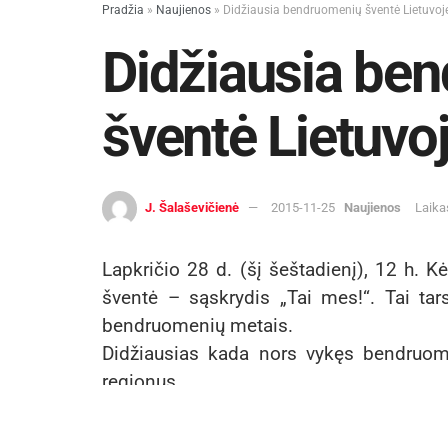
Pradžia
»
Naujienos
»
Didžiausia bendruomenių šventė Lietuvoje
Didžiausia be
šventė Lietuvoj
J. Šalaševičienė
2015-11-25
Naujienos
Laika
Lapkričio 28 d. (šį šeštadienį), 12 h. 
šventė – sąskrydis „Tai mes!“. Tai tar
bendruomenių metais.
Didžiausias kada nors vykęs bendruome
regionus.
Kėdainių arena užsipildys maždaug 3
gražesnią Lietuvą. Planuojama, jog reng