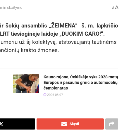
A
 min skaitymo
A
 ir šokių ansamblis „ŽEIMENA“ š. m. lapkričio
a LRT tiesioginėje laidoje „DUOKIM GARO!“.
umeriu už šį kolektyvą, atstovaujantį tautinėms
nčionių krašto žmones.
Kauno rajone, Čekiškėje vyks 2028 metų
Europos ir pasaulio greičio automodelių
čempionatas
2026-08-07
Siųsti