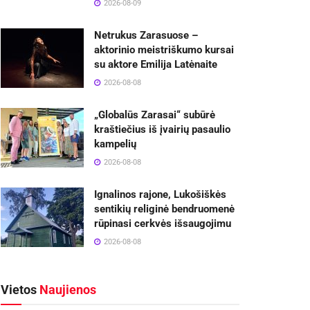
2026-08-09
Netrukus Zarasuose –
aktorinio meistriškumo kursai
su aktore Emilija Latėnaite
2026-08-08
„Globalūs Zarasai“ subūrė
kraštiečius iš įvairių pasaulio
kampelių
2026-08-08
Ignalinos rajone, Lukošiškės
sentikių religinė bendruomenė
rūpinasi cerkvės išsaugojimu
2026-08-08
Vietos
Naujienos