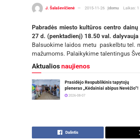
J. Šalaševičienė
2015-11-26
Įdomu
Laikas: 1
Pabradės miesto kultūros centro dainų
27 d. (penktadienį) 18.50 val. dalyvauj
Balsuokime laidos metu paskelbtu tel. n
mažumoms. Palaikykime talentingus Šve
Aktualios
naujienos
Prasidėjo Respublikinis tapytojų
pleneras „Kėdainiai abipus Nevėžio“!
2026-08-07
Dalintis