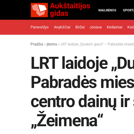
NAUJIENOS
SPORT
Panevėžys
Anykščiai
Biržai
Jonava
Kėdainiai
Kai
Pradžia
»
Įdomu
»
LRT laidoje „Duokim garo!“ – Pabradės miesto
LRT laidoje „D
Pabradės mies
centro dainų i
„Žeimena“