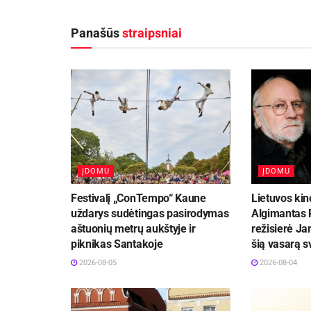
Panašūs
straipsniai
ĮDOMU
ĮDOMU
Festivalį „ConTempo“ Kaune
Lietuvos kin
uždarys sudėtingas pasirodymas
Algimantas P
aštuonių metrų aukštyje ir
režisierė Ja
piknikas Santakoje
šią vasarą 
2026-08-05
2026-08-04