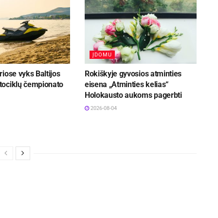
ĮDOMU
iose vyks Baltijos
Rokiškyje gyvosios atminties
ociklų čempionato
eisena „Atminties kelias“
Holokausto aukoms pagerbti
2026-08-04