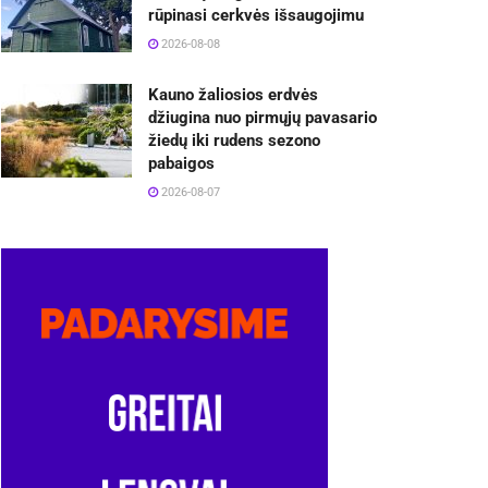
rūpinasi cerkvės išsaugojimu
2026-08-08
Kauno žaliosios erdvės
džiugina nuo pirmųjų pavasario
žiedų iki rudens sezono
pabaigos
2026-08-07