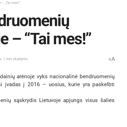
 – „Tai mes!”
ndruomenių
e – “Tai mes!”
A
s: 1 min skaitymo
A
Kėdainių arėnoje vyks nacionalinė bendruomenių
si įvadas į 2016 – uosius, kurie yra paskelbti
nių sąskrydis Lietuvoje apjungs visus šalies
000 žmonių, siekiančiais sukurti geresnę ir
inio metu įmonė „Factum“ fiksuos naują rekordą.