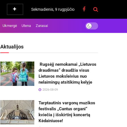
Sekmadienis, 9 rugpjūčio
Ukmergė
Utena
Zarasai
Aktualijos
Rugsėjį nemokamai „Lietuvos
draudimas“ draudžia visus
Lietuvos moksleivius nuo
nelaimingų atsitikimų kelyje
2026-08-09
Tarptautinis vargonų muzikos
festivalis „Cantus organi“
kviečia į išskirtinį koncertą
Kėdainiuose!