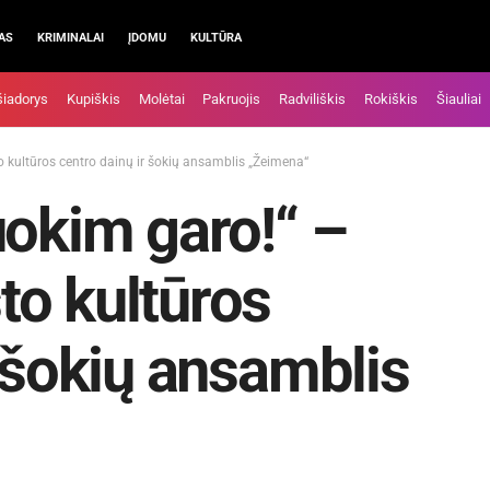
AS
KRIMINALAI
ĮDOMU
KULTŪRA
šiadorys
Kupiškis
Molėtai
Pakruojis
Radviliškis
Rokiškis
Šiauliai
 kultūros centro dainų ir šokių ansamblis „Žeimena“
uokim garo!“ –
to kultūros
r šokių ansamblis