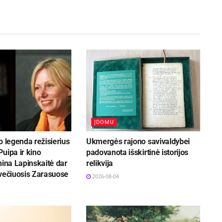
ĮDOMU
o legenda režisierius
Ukmergės rajono savivaldybei
uipa ir kino
padovanota išskirtinė istorijos
nina Lapinskaitė dar
relikvija
svečiuosis Zarasuose
2026-08-04