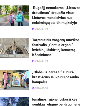
Rugsėjį nemokamai „Lietuvos
draudimas“ draudžia visus
Lietuvos moksleivius nuo
nelaimingų atsitikimų kelyje
2026-08-09
Tarptautinis vargonų muzikos
festivalis „Cantus organi“
kviečia į išskirtinį koncertą
Kėdainiuose!
2026-08-09
„Globalūs Zarasai“ subūrė
kraštiečius iš įvairių pasaulio
kampelių
2026-08-08
Ignalinos rajone, Lukošiškės
sentikių religinė bendruomenė