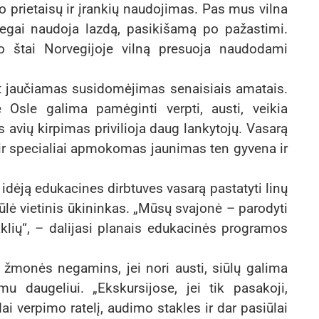
imo prietaisų ir įrankių naudojimas. Pas mus vilna
vegai naudoja lazdą, pasikišamą po pažastimi.
 o štai Norvegijoje vilną presuoja naudodami
at jaučiamas susidomėjimas senaisiais amatais.
e Osle galima pamėginti verpti, austi, veikia
avių kirpimas privilioja daug lankytojų. Vasarą
r specialiai apmokomas jaunimas ten gyvena ir
idėją edukacines dirbtuves vasarą pastatyti linų
siūlė vietinis ūkininkas. „Mūsų svajonė – parodyti
aklių“, – dalijasi planais edukacinės programos
s žmonės negamins, jei nori austi, siūlų galima
mu daugeliui. „Ekskursijose, jei tik pasakoji,
ai verpimo ratelį, audimo stakles ir dar pasiūlai