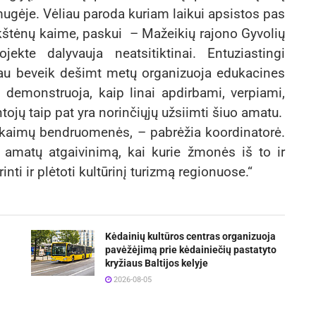
ugėje. Vėliau paroda kuriam laikui apsistos pas
kštėnų kaime, paskui – Mažeikių rajono Gyvolių
kte dalyvauja neatsitiktinai. Entuziastingi
au beveik dešimt metų organizuoja edukacines
 demonstruoja, kaip linai apdirbami, verpiami,
ojų taip pat yra norinčiųjų užsiimti šiuo amatu.
ir kaimų bendruomenės, – pabrėžia koordinatorė.
ų amatų atgaivinimą, kai kurie žmonės iš to ir
nti ir plėtoti kultūrinį turizmą regionuose.“
Kėdainių kultūros centras organizuoja
pavėžėjimą prie kėdainiečių pastatyto
kryžiaus Baltijos kelyje
2026-08-05