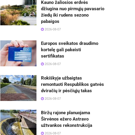
Kauno žaliosios erdvės
džiugina nuo pirmųjų pavasario
žiedų iki rudens sezono
pabaigos
2026-08-07
Europos sveikatos draudimo
kortelę gali pakeisti
sertifikatas
2026-08-07
Rokiškyje užbaigtas
remontuoti Respublikos gatvės
dviračių ir pėsčiųjų takas
2026-08-07
Biržų rajone planuojama
Širvėnos ežero Astravo
užtvankos rekonstrukcija
2026-08-07