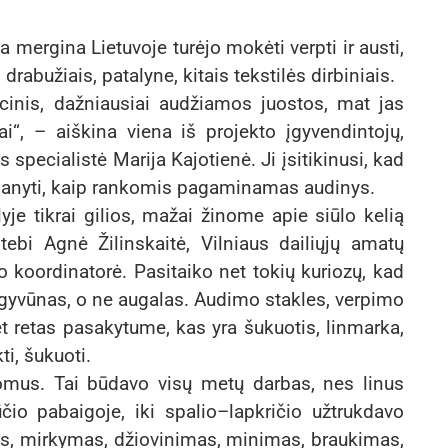
 mergina Lietuvoje turėjo mokėti verpti ir austi,
drabužiais, patalyne, kitais tekstilės dirbiniais.
cinis, dažniausiai audžiamos juostos, mat jas
ai“, – aiškina viena iš projekto įgyvendintojų,
pecialistė Marija Kajotienė. Ji įsitikinusi, kad
išmanyti, kaip rankomis pagaminamas audinys.
je tikrai gilios, mažai žinome apie siūlo kelią
ebi Agnė Žilinskaitė, Vilniaus dailiųjų amatų
o koordinatorė. Pasitaiko net tokių kuriozų, kad
a gyvūnas, o ne augalas. Audimo stakles, verpimo
et retas pasakytume, kas yra šukuotis, linmarka,
ti, šukuoti.
domus. Tai būdavo visų metų darbas, nes linus
čio pabaigoje, iki spalio–lapkričio užtrukdavo
as, mirkymas, džiovinimas, minimas, braukimas,