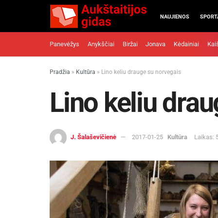
NAUJIENOS
SPORT
Panevėžys
Anykščiai
Biržai
Jonava
Kėdainiai
Kai
Pradžia
»
Kultūra
»
Lino keliu drauge su norvegais
Lino keliu dra
J. Šalaševičienė
2017-01-25
Kultūra
Laikas: 