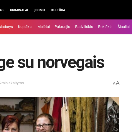
AS
KRIMINALAI
ĮDOMU
KULTŪRA
šiadorys
Kupiškis
Molėtai
Pakruojis
Radviliškis
Rokiškis
Šiauliai
uge su norvegais
A
5 min skaitymo
A