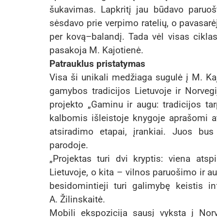
šukavimas. Lapkritį jau būdavo paruoš
sėsdavo prie verpimo ratelių, o pavasar
per kovą–balandį. Tada vėl visas ciklas
pasakoja M. Kajotienė.
Patrauklus pristatymas
Visa ši unikali medžiaga sugulė į M. Kaj
gamybos tradicijos Lietuvoje ir Norvegi
projekto „Gaminu ir augu: tradicijos tarp
kalbomis išleistoje knygoje aprašomi ats
atsiradimo etapai, įrankiai. Juos bu
parodoje.
„Projektas turi dvi kryptis: viena atsp
Lietuvoje, o kita – vilnos paruošimo ir a
besidomintieji turi galimybę keistis i
A. Žilinskaitė.
Mobili ekspozicija sausį vyksta į Nor