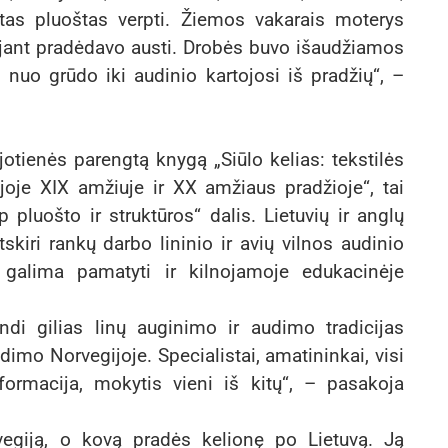
tas pluoštas verpti. Žiemos vakarais moterys
ėjant pradėdavo austi. Drobės buvo išaudžiamos
 nuo grūdo iki audinio kartojosi iš pradžių“, –
otienės parengtą knygą „Siūlo kelias: tekstilės
joje XIX amžiuje ir XX amžiaus pradžioje“, tai
 pluošto ir struktūros“ dalis. Lietuvių ir anglų
kiri rankų darbo lininio ir avių vilnos audinio
s galima pamatyti ir kilnojamoje edukacinėje
indi gilias linų auginimo ir audimo tradicijas
udimo Norvegijoje. Specialistai, amatininkai, visi
nformacija, mokytis vieni iš kitų“, – pasakoja
vegiją, o kovą pradės kelionę po Lietuvą. Ją