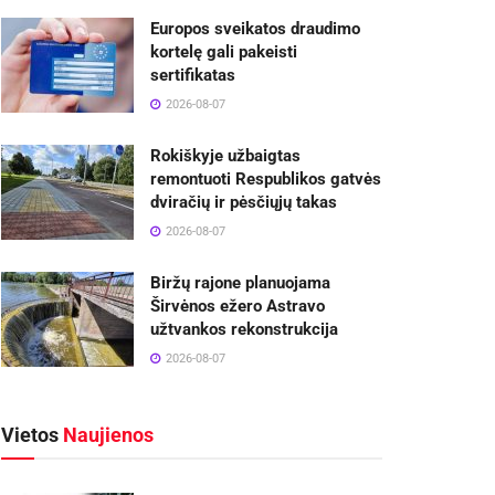
Europos sveikatos draudimo
kortelę gali pakeisti
sertifikatas
2026-08-07
Rokiškyje užbaigtas
remontuoti Respublikos gatvės
dviračių ir pėsčiųjų takas
2026-08-07
Biržų rajone planuojama
Širvėnos ežero Astravo
užtvankos rekonstrukcija
2026-08-07
Vietos
Naujienos