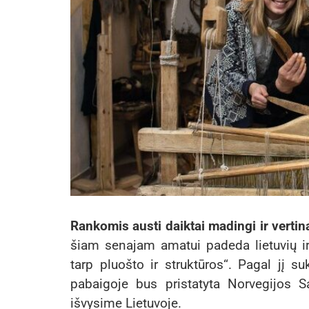
Rankomis austi daiktai madingi ir vertina
šiam senajam amatui padeda lietuvių ir
tarp pluošto ir struktūros“. Pagal jį su
pabaigoje bus pristatyta Norvegijos S
išvysime Lietuvoje.