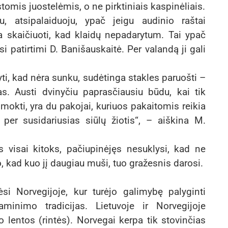
omis juostelėmis, o ne pirktiniais kaspinėliais.
, atsipalaiduoju, ypač jeigu audinio raštai
a skaičiuoti, kad klaidų nepadarytum. Tai ypač
asi patirtimi D. Banišauskaitė. Per valandą ji gali
yti, kad nėra sunku, sudėtinga stakles paruošti –
s. Austi dvinyčiu paprasčiausiu būdu, kai tik
mokti, yra du pakojai, kuriuos pakaitomis reikia
i per susidariusias siūlų žiotis“, – aiškina M.
 visai kitoks, pačiupinėjęs nesuklysi, kad ne
 kad kuo jį daugiau muši, tuo gražesnis darosi.
si Norvegijoje, kur turėjo galimybę palyginti
aminimo tradicijas. Lietuvoje ir Norvegijoje
lentos (rintės). Norvegai kerpa tik stovinčias