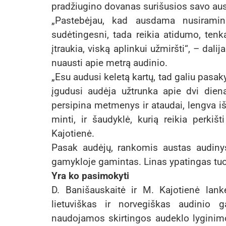
pradžiugino dovanas surišusios savo aust
„Pastebėjau, kad ausdama nusiraminu
sudėtingesni, tada reikia atidumo, tenk
įtraukia, viską aplinkui užmiršti“, – dalij
nuausti apie metrą audinio.
„Esu audusi keletą kartų, tad galiu pasak
įgudusi audėja užtrunka apie dvi diena
persipina metmenys ir ataudai, lengva iš
minti, ir šaudyklė, kurią reikia perkišt
Kajotienė.
Pasak audėjų, rankomis austas audinys
gamykloje gamintas. Linas ypatingas tuo,
Yra ko pasimokyti
D. Banišauskaitė ir M. Kajotienė lankė
lietuviškas ir norvegiškas audinio g
naudojamos skirtingos audeklo lyginimo 