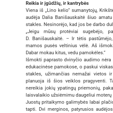
Reikia ir įgūdžių, ir kantrybės
Viena iš „Lino kelio“ sumanytojų, Krikš
audėja Dalia Banišauskaitė šiuo amat
stakles. Nesinorėjo, kad jos be darbo du
„Jeigu mūsų protėviai sugebėjo, p
D. Banišauskaitė. – Ir tėtis pastūmėj
mamos pusės veltinius vėlė. Aš išmokau 
Dabar mokau kitus, vedu pamokėles.“
Išmokti paprasto dvinyčio audimo nėra su
edukacinėse pamokose, o paskui viskas p
stakles, užimančias nemažai vietos ir 
planuoja iš šios veiklos pragyventi. T
nereikia jokių ypatingų priemonių, pakan
laisvalaikio užsiėmimu daugeliui moterų 
Juostų pritaikymo galimybės labai plačios
tapti. Dvi merginos, patyrusios audėjo