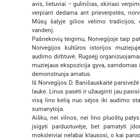
avis, lietuviai – gulinčias, skiriasi verp
verpiant dedama ant prieverpstės, nor
Mūsų šalyje gilios vėlimo tradicijos,
vandenį.
Pašnekovių teigimu, Norvegijoje taip p
Norvegijos kultūros istorijos muziejuj
audimo dirbtuvė. Rugsėjį organizuojamas 
muziejaus ekspozicija gyva, samdomas i
demonstruoja amatus.
Iš Norvegijos D. Banišauskaitė parsivežė 
lauke. Linus pasėti ir užauginti jau pasi
visą lino kelią nuo sėjos iki audimo st
sumanytoja.
Aišku, nei vilnos, nei lino pluoštų paty
įsigyti parduotuvėje, bet pamatyti įdo
moksleiviai nelabai klausosi, o kai parod