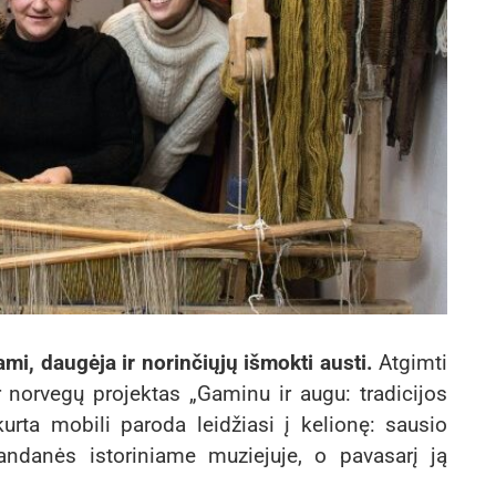
mi, daugėja ir norinčiųjų išmokti austi.
Atgimti
 norvegų projektas „Gaminu ir augu: tradicijos
kurta mobili paroda leidžiasi į kelionę: sausio
andanės istoriniame muziejuje, o pavasarį ją