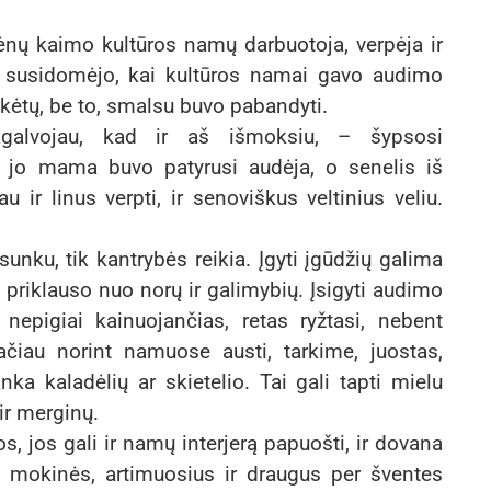
tėnų kaimo kultūros namų darbuotoja, verpėja ir
u susidomėjo, kai kultūros namai gavo audimo
lkėtų, be to, smalsu buvo pabandyti.
agalvojau, kad ir aš išmoksiu, – šypsosi
o, jo mama buvo patyrusi audėja, o senelis iš
ir linus verpti, ir senoviškus veltinius veliu.
nku, tik kantrybės reikia. Įgyti įgūdžių galima
riklauso nuo norų ir galimybių. Įsigyti audimo
nepigiai kainuojančias, retas ryžtasi, nebent
ačiau norint namuose austi, tarkime, juostas,
ka kaladėlių ar skietelio. Tai gali tapti mielu
ir merginų.
, jos gali ir namų interjerą papuošti, ir dovana
s mokinės, artimuosius ir draugus per šventes