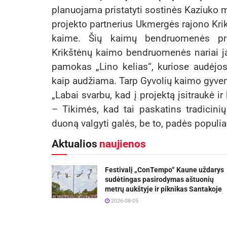
planuojama pristatyti sostinės Kaziuko m
projekto partnerius Ukmergės rajono Kri
kaime. Šių kaimų bendruomenės proje
Krikštėnų kaimo bendruomenės nariai j
pamokas „Lino kelias“, kuriose audėjos
kaip audžiama. Tarp Gyvolių kaimo gyvent
„Labai svarbu, kad į projektą įsitraukė 
– Tikimės, kad tai paskatins tradicini
duoną valgyti galės, be to, padės populiari
Aktualios
naujienos
Festivalį „ConTempo“ Kaune uždarys
sudėtingas pasirodymas aštuonių
metrų aukštyje ir piknikas Santakoje
2026-08-05