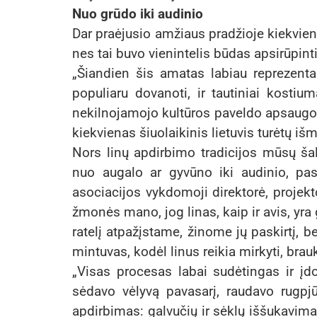
Nuo grūdo iki audinio
Dar praėjusio amžiaus pradžioje kiekviena
nes tai buvo vienintelis būdas apsirūpinti 
„Šiandien šis amatas labiau reprezenta
populiaru dovanoti, ir tautiniai kostium
nekilnojamojo kultūros paveldo apsaugos s
kiekvienas šiuolaikinis lietuvis turėtų 
Nors linų apdirbimo tradicijos mūsų šaly
nuo augalo ar gyvūno iki audinio, past
asociacijos vykdomoji direktorė, projekt
žmonės mano, jog linas, kaip ir avis, yr
ratelį atpažįstame, žinome jų paskirtį, b
mintuvas, kodėl linus reikia mirkyti, brauk
„Visas procesas labai sudėtingas ir į
sėdavo vėlyvą pavasarį, raudavo rugpjū
apdirbimas: galvučių ir sėklų iššukavim