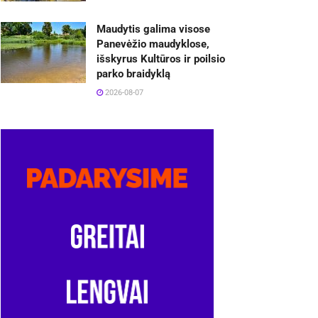
Maudytis galima visose
Panevėžio maudyklose,
išskyrus Kultūros ir poilsio
parko braidyklą
2026-08-07