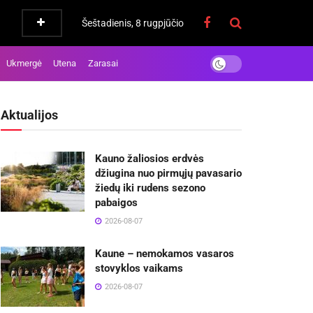
Šeštadienis, 8 rugpjūčio
Ukmergė
Utena
Zarasai
Aktualijos
Kauno žaliosios erdvės
džiugina nuo pirmųjų pavasario
žiedų iki rudens sezono
pabaigos
2026-08-07
Kaune – nemokamos vasaros
stovyklos vaikams
2026-08-07