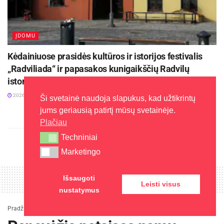
ĮDOMU
Kėdainiuose prasidės kultūros ir istorijos festivalis
„Radviliada“ ir papasakos kunigaikščių Radvilų
istoriją
2026-08-04
Ši svetainė naudoja slapukus, kad užtikrintų
jums geriausią patirtį mūsų svetainėje.
Plačiau
Techniniai
Techniniai
Marketingo
Marketingo
Išsaugoti
Leisti visus
nustatymus
Pradžia
»
Įdomu
»
Panevėžio pataisos namų direktoriui skirtas papeikimas