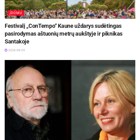
ĮDOMU
Festivalį „ConTempo“ Kaune uždarys sudėtingas
pasirodymas aštuonių metrų aukštyje ir piknikas
Santakoje
2026-08-05