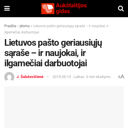
Pradžia
»
Įdomu
»
Lietuvos pašto geriausiųjų sąraše – ir naujokai, ir
ilgamečiai darbuotojai
Lietuvos pašto geriausiųjų
sąraše – ir naujokai, ir
ilgamečiai darbuotojai
A
J. Šalaševičienė
2015-05-13
Laikas: 3 min skaitymo
A