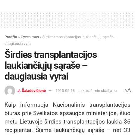
Pradžia
»
Gyvenimas
»
Širdies transplantacijos laukiančiųjų sąraše –
daugiausia vyrai
Širdies transplantacijos
laukiančiųjų sąraše –
daugiausia vyrai
A
J. Šalaševičienė
2015-05-13
Laikas: 1 min skaitymo
A
Kaip informuoja Nacionalinis transplantacijos
biuras prie Sveikatos apsaugos ministerijos, šiuo
metu Lietuvoje širdies transplantacijos laukia 36
recipientai. Šiame laukiančiųjų sąraše – net 33