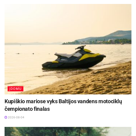
Laima Arštikienė – Šeduvos pašto viršininkė
Svetlana Misevičienė – Merkinės pašto viršininkė
Margarita Bankovskaja – 604-ojo „PayPost“
pardavimų vadybininkė
Neringa Pakutkienė – 420-ojo „PayPost“ pardavimų
vadybininkė
Eglė Zdanevičiūtė – 138-ojo „PayPost“ pardavimų
vadybininkė
Agnė Bubulytė – 539-ojo „PayPost“ pardavimų
vadybininkė
ĮDOMU
Mantas Mickevičius – LP EXPRESS kurjeris
Kupiškio mariose vyks Baltijos vandens motociklų
Mindaugas Radavičius – LP EXPRESS kurjeris
čempionato finalas
2026-08-04
Egidijus Nevulis – LP EXPRESS kurjeris
Aurimas Venckus – LP EXPRESS kurjeris