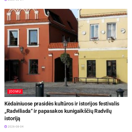
Zigmantas Sermontis – Gargždų pašto laiškininkas
Sigitas Mackonis – Linkmenų pašto laiškininkas
Božena Volodkovič – Vilniaus 29-ojo pašto laiškininkė
Laima Kryžanauskienė – Radviliškio pašto laiškininkė
Julija Velykienė – Vilniaus centrinio pašto klientų
aptarnavimo specialistė
Virginija Mažonienė – Gargždų pašto klientų
aptarnavimo specialistė
Ieva Lastauskaitė – Šeduvos pašto klientų
aptarnavimo specialistė
ĮDOMU
Rūta Dobilaitė – Vilniaus 57-ojo pašto klientų
Kėdainiuose prasidės kultūros ir istorijos festivalis
aptarnavimo specialistė
„Radviliada“ ir papasakos kunigaikščių Radvilų
Dalia Černeckienė – Gargždų pašto viršininkė
istoriją
Erika Rapolienė – Ruklos pašto viršininkė
2026-08-04