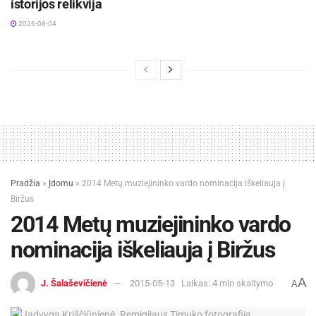
istorijos relikvija
2026-08-04
Pradžia
»
Įdomu
»
2014 Metų muziejininko vardo nominacija iškeliauja į
Biržus
2014 Metų muziejininko vardo
nominacija iškeliauja į Biržus
A
J. Šalaševičienė
2015-05-13
Laikas: 4 min skaitymo
A