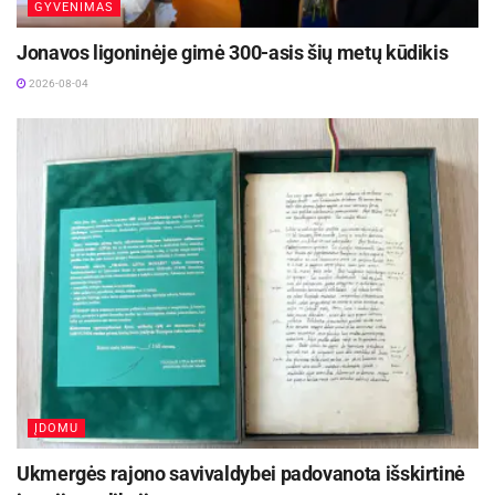
GYVENIMAS
Jonavos ligoninėje gimė 300-asis šių metų kūdikis
2026-08-04
ĮDOMU
Ukmergės rajono savivaldybei padovanota išskirtinė