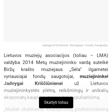
Jadvyga Kriščiūnienė. Remigijaus Timuko fotografija.
Lietuvos muziejų asociacijos (toliau – LMA)
valdyba 2014 Metų muziejininko vardą suteikė
Biržų krašto muziejaus „Sėla“ ilgametei
vyriausiajai fondų saugotojai,
muziejininkei
Jadvygai Kriščiūnienei
už Lietuvos
muziejininkystės plėtrą, reikšmingų ir unikalių
eksponatų kaupimą, tyrimą bei populiarinimą.
Skaityti toliau
„Nuolat skatiname muziejininkų profesionalumą