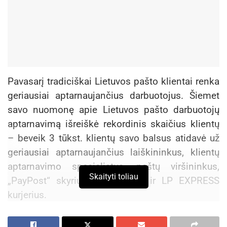
Pavasarį tradiciškai Lietuvos pašto klientai renka
geriausiai aptarnaujančius darbuotojus. Šiemet
savo nuomonę apie Lietuvos pašto darbuotojų
aptarnavimą išreiškė rekordinis skaičius klientų
– beveik 3 tūkst. klientų savo balsus atidavė už
geriausiai aptarnaujančius laiškininkus, klientų
aptarnavimo specialistus, paštų viršininkus,
Skaityti toliau
„PayPost“ skyrių vadybininkus ir LP EXPRESS
kurjerius.
„Geriausiai klientus aptarnaujančių darbuotojų