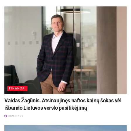
FINANSAI
Vaidas Žagūnis. Atsinaujinęs naftos kainų šokas vėl
išbando Lietuvos verslo pasitikėjimą
2026-07-22