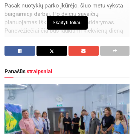
Pasak nuotykių parko įkūrėjo, šiuo metu vyksta
baigiamieji darbai. Po dviejų savaičių
planuojamas iškilmingas parko atidarymas.
Skaityti toliau
Panevėžiečiai čia bus laukiami kiekvieną dieną
nuo 10 iki 22 val.
Aktualios
naujienos
Netrukus Zarasuose – aktorinio meistriškumo
Panašūs
straipsniai
kursai su aktore Emilija Latėnaite
2026-08-08
Kviečiama dalyvauti visoje Lietuvoje
vykstančiame konkurse „Tvari Lietuva“
2026-08-07
400 kv. m. plote įrengtos dvi laipynių trasos –