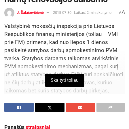
eurus.
A
J. Šalaševičienė
2015-07-30
Laikas: 2 min skaitymo
A
Valstybinė mokesčių inspekcija prie Lietuvos
Respublikos finansų ministerijos (toliau – VMI
prie FM) primena, kad nuo liepos 1 dienos
pasikeitė statybos darbų apmokestinimo PVM
tvarka. Statybos darbams taikomas atvirkštinis
PVM apmokestinimo mechanizmas, pagal kurį
už atliktus statybos darbus PVM turi apskaičiuoti
Skaityti toliau
ne šių darbų atlikėjas, o jų užsakovas, kuriuo
laikomas bet kuris statybos darbų pirkėjas,
apmokestinamasis asmuo PVM mokėtojas.
Tačiau
ši nuostata negalioja daugiabučio namo
atnaujinimo (modernizavimo)
, vykdomo pagal
Panašūs
straipsniai
Vyriausybės patvirtintą Daugiabučių namų