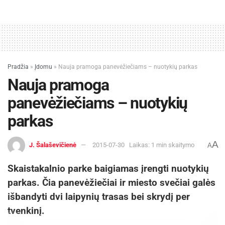
Pradžia
»
Įdomu
»
Nauja pramoga panevėžiečiams – nuotykių parkas
Nauja pramoga
panevėžiečiams – nuotykių
parkas
A
J. Šalaševičienė
2015-07-30
Laikas: 1 min skaitymo
A
Skaistakalnio parke baigiamas įrengti nuotykių
parkas. Čia panevėžiečiai ir miesto svečiai galės
išbandyti dvi laipynių trasas bei skrydį per
tvenkinį.