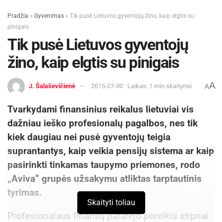
Pradžia
»
Gyvenimas
»
Tik pusė Lietuvos gyventojų žino, kaip elgtis su
pinigais
Tik pusė Lietuvos gyventojų
žino, kaip elgtis su pinigais
A
J. Šalaševičienė
2015-07-30
Laikas: 1 min skaitymo
A
Tvarkydami finansinius reikalus lietuviai vis
dažniau ieško profesionalų pagalbos, nes tik
kiek daugiau nei pusė gyventojų teigia
suprantantys, kaip veikia pensijų sistema ar kaip
pasirinkti tinkamas taupymo priemones, rodo
„Aviva“ grupės užsakymu atliktas tarptautinis
tyrimas.
Skaityti toliau
Profesionalaus finansų patarėjo poreikis stipriai