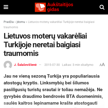
Pradžia
»
Įdomu
»
Lietuvos moterų vakarėliai Turkijoje neretai baigiasi
traumomis
Lietuvos moterų vakarėliai
Turkijoje neretai baigiasi
traumomis
A
J. Šalaševičienė
2015-07-30
Laikas: 3 min skaitymo
A
Jau ne vieną sezoną Turkija yra populiariausia
atostogų kryptis. Linksmybių bei šilumos
pasiilgusių turistų srautai ir toliau nemažėja. Ne
gyvybės draudimo bendrovės BTA duomenimis,
saulės kaitros lepinamame krašte atostogauti