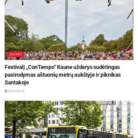
ĮDOMU
Festivalį „ConTempo“ Kaune uždarys sudėtingas
pasirodymas aštuonių metrų aukštyje ir piknikas
Santakoje
2026-08-05