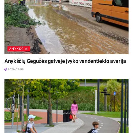
saugomi 5 metus.
ANYKŠČIAI
Anykščių Gegužės gatvėje įvyko vandentiekio avarija
2026-07-08