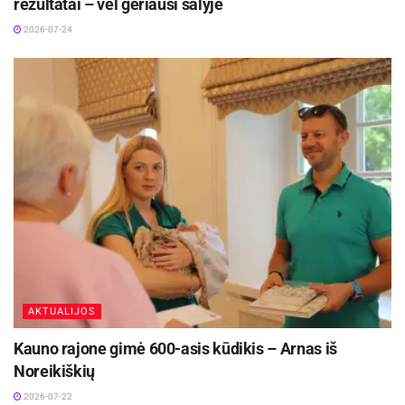
rezultatai – vėl geriausi šalyje
2026-07-24
AKTUALIJOS
Kauno rajone gimė 600-asis kūdikis – Arnas iš
Noreikiškių
2026-07-22