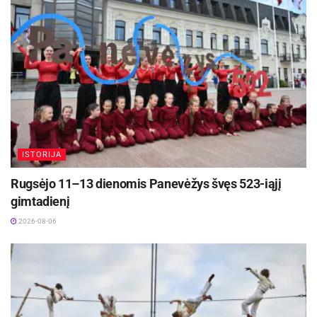
ISTORIJA
Rugsėjo 11–13 dienomis Panevėžys švęs 523-iąjį
gimtadienį
2026-08-06