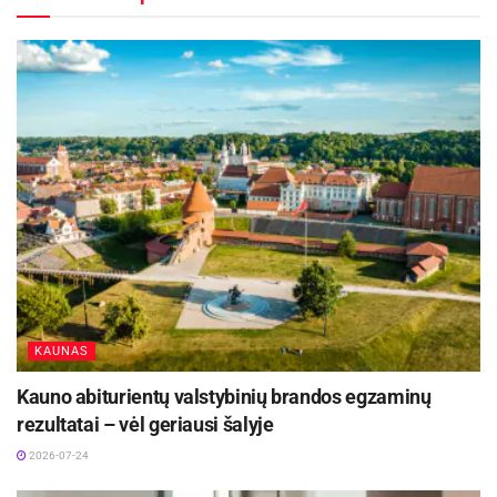
atnaujinimo (modernizavimo) programą ar ją
atitinkančius savivaldybių tarybų patvirtintų
programų įgyvendinimo ir finansavimo modelius,
darbams. Pagal su LR Finansų ministerija ir su
LR Aplinkos ministerija suderintas nuostatas
daugiabučio namo administratorius (toliau ―
Administratorius) nėra statybos darbų pirkėjas.
Aktualios
naujienos
DHL perka „Venipak“ grupę: stiprins pozicijas
Baltijos šalyse
KAUNAS
2026-07-28
Kauno abiturientų valstybinių brandos egzaminų
rezultatai – vėl geriausi šalyje
Europos Sąjungos sankcijos „Mere“ tinklo
savininkams: ekonominio saugumo ir solidarumo
2026-07-24
su Ukraina užtikrinimas
2026-07-25