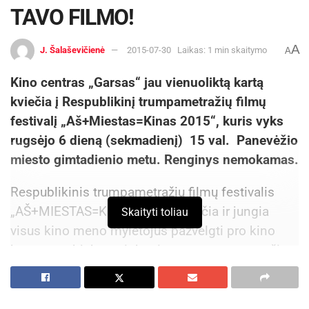
TAVO FILMO!
A
J. Šalaševičienė
2015-07-30
Laikas: 1 min skaitymo
A
Kino centras „Garsas“ jau vienuoliktą kartą
kviečia į Respublikinį trumpametražių filmų
festivalį „Aš+Miestas=Kinas 2015“, kuris vyks
rugsėjo 6 dieną (sekmadienį) 15 val. Panevėžio
miesto gimtadienio metu. Renginys nemokamas.
Respublikinis trumpametražių filmų festivalis
„AŠ+MIESTAS=KINAS 2015” kviečia ir jungia
Skaityti toliau
visus kino meno mylėtojus pažvelgti pro kino
kameros objektyvą ir kurti savo trumpametražius
filmus apie tai, kas aktualu, ką norėtumėte
pasakyti žiūrovui kino kalba. Visus, visus kino
meno gerbėjus kviečiame kurti filmus, kurie