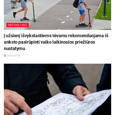
AKTUALIJOS
Į užsienį išvykstantiems tėvams rekomenduojama iš
anksto pasirūpinti vaiko laikinosios priežiūros
nustatymu
2026-07-03