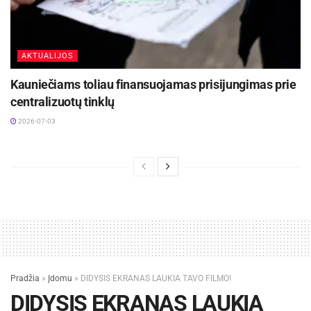
AKTUALIJOS
Kauniečiams toliau finansuojamas prisijungimas prie
centralizuotų tinklų
2026-07-03
Pradžia
»
Įdomu
»
DIDYSIS EKRANAS LAUKIA TAVO FILMO!
DIDYSIS EKRANAS LAUKIA