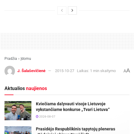
Pradžia
»
Įdomu
A
J. Šalaševičienė
2015-10-27
Laikas: 1 min skaitymo
A
Aktualios
naujienos
Kviečiama dalyvauti visoje Lietuvoje
vykstančiame konkurse „Tvari Lietuva“
2026-08-07
Prasidėjo Respublikinis tapytojų pleneras