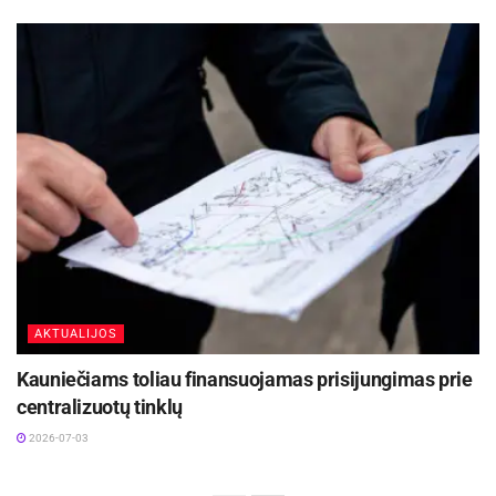
AKTUALIJOS
Kauniečiams toliau finansuojamas prisijungimas prie
centralizuotų tinklų
2026-07-03