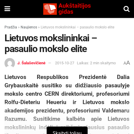
Pradžia
»
Naujienos
»
Lietuvos mokslininkai – pasaulio mokslo elite
Lietuvos mokslininkai –
pasaulio mokslo elite
A
J. Šalaševičienė
2015-10-27
Laikas: 2 min skaitymo
A
Lietuvos Respublikos Prezidentė Dalia
Grybauskaitė susitiko su didžiausio pasaulyje
mokslo centro CERN direktoriumi, profesoriumi
Rolfu-Dieteriu Heueriu ir Lietuvos mokslo
akademijos prezidentu, profesoriumi Valdemaru
Razumu. Susitikime kalbėta apie Lietuvos
mokslininkų indėlį į reikšmingiausius pasaulio
Skaityti toliau