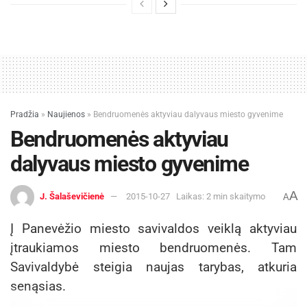
Pradžia
»
Naujienos
»
Bendruomenės aktyviau dalyvaus miesto gyvenime
Bendruomenės aktyviau
dalyvaus miesto gyvenime
A
J. Šalaševičienė
2015-10-27
Laikas: 2 min skaitymo
A
Į Panevėžio miesto savivaldos veiklą aktyviau
įtraukiamos miesto bendruomenės. Tam
Savivaldybė steigia naujas tarybas, atkuria
senąsias.