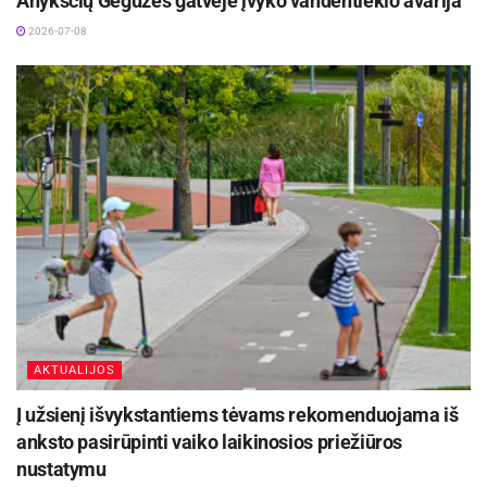
Anykščių Gegužės gatvėje įvyko vandentiekio avarija
apygardos prokuratūros, policijos, Socialinių
2026-07-08
paslaugų centro, Pedagoginės-psichologinės
tarnybos, agentūros „SOS vaikai“ atstovai. VTAT
sieks įtraukti bendruomenę į miesto vaiko teisių
apsaugos sistemos formavimą, teiks siūlymus
dėl vaiko teisių apsaugos politikos ir strategijos,
prioritetų, pažeidimų prevencijos priemonių,
efektyvesnio socialinio darbo ir kitų sričių
specialistų bendro darbo bei kt.
AKTUALIJOS
Į užsienį išvykstantiems tėvams rekomenduojama iš
anksto pasirūpinti vaiko laikinosios priežiūros
nustatymu