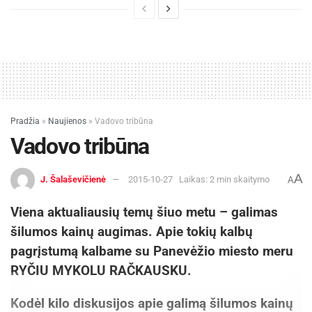
Pradžia
»
Naujienos
»
Vadovo tribūna
Vadovo tribūna
A
J. Šalaševičienė
2015-10-27
Laikas: 2 min skaitymo
A
Viena aktualiausių temų šiuo metu – galimas
šilumos kainų augimas. Apie tokių kalbų
pagrįstumą kalbame su Panevėžio miesto meru
RYČIU MYKOLU RAČKAUSKU.
Kodėl kilo diskusijos apie galimą šilumos kainų