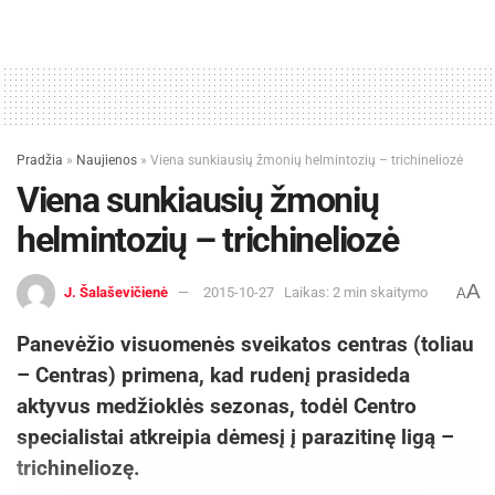
Pradžia
»
Naujienos
»
Viena sunkiausių žmonių helmintozių – trichineliozė
Viena sunkiausių žmonių
helmintozių – trichineliozė
A
J. Šalaševičienė
2015-10-27
Laikas: 2 min skaitymo
A
Panevėžio visuomenės sveikatos centras (toliau
– Centras) primena, kad rudenį prasideda
aktyvus medžioklės sezonas, todėl Centro
specialistai atkreipia dėmesį į parazitinę ligą –
trichineliozę.