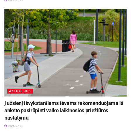
Atvirkščiai. Nuo lapkričio mėnesio šilumos kaina
mažės 5,7 proc., taigi šilumos kaina už suvartotą
šilumos kiekį gyventojams bus 5,94 ct/kWh.
Todėl norėčiau tikėti, kad Vyriausybė ir
Energetikos ministerija priims išmintingus
sprendimus, kurie nevers kelti kainų ir paliks
galimybę jas toliau mažinti.
AKTUALIJOS
Į užsienį išvykstantiems tėvams rekomenduojama iš
anksto pasirūpinti vaiko laikinosios priežiūros
nustatymu
2026-07-03