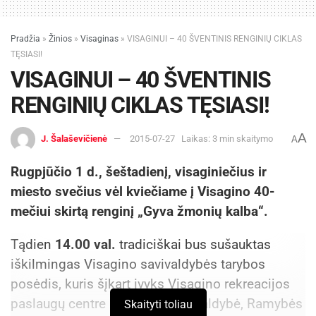
Pradžia
»
Žinios
»
Visaginas
»
VISAGINUI – 40 ŠVENTINIS RENGINIŲ CIKLAS
TĘSIASI!
VISAGINUI – 40 ŠVENTINIS
RENGINIŲ CIKLAS TĘSIASI!
A
J. Šalaševičienė
2015-07-27
Laikas: 3 min skaitymo
A
Rugpjūčio 1 d., šeštadienį, visaginiečius ir
miesto svečius vėl kviečiame į Visagino 40-
mečiui skirtą renginį „Gyva žmonių kalba“.
Tądien
14.00 val.
tradiciškai bus sušauktas
iškilmingas Visagino savivaldybės tarybos
posėdis, kuris šįkart įvyks Visagino rekreacijos
paslaugų centre (Visagino savivaldybė, Ramybės
Skaityti toliau