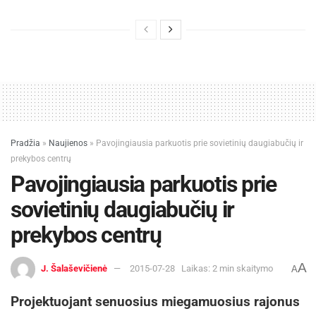
Pradžia
»
Naujienos
»
Pavojingiausia parkuotis prie sovietinių daugiabučių ir
prekybos centrų
Pavojingiausia parkuotis prie
sovietinių daugiabučių ir
prekybos centrų
A
J. Šalaševičienė
2015-07-28
Laikas: 2 min skaitymo
A
Projektuojant senuosius miegamuosius rajonus