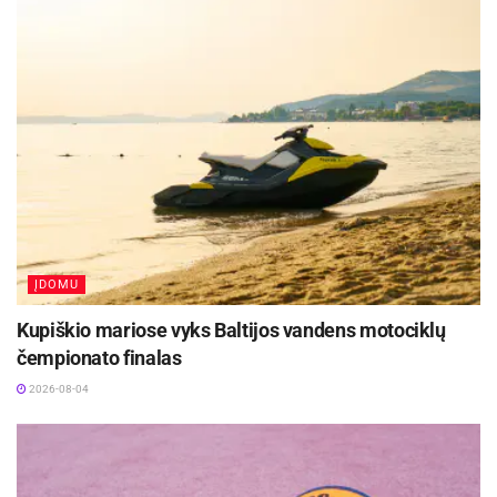
ateityje daugelis prisijungs prie olimpinės
rinktinės narių ir garbingai atsovaus mūsų šaliai
įvairaus rango varžybose.
Aktualios
naujienos
Savaitgalį geriausi Lietuvos slalomo meistrai
rinksis Zarasuose
2026-08-04
ĮDOMU
Jonavos ligoninėje gimė 300-asis šių metų
kūdikis
Kupiškio mariose vyks Baltijos vandens motociklų
2026-08-04
čempionato finalas
2026-08-04
Į Gruziją išvyko 12 pajėgiausių Lietuvos
lengvaatlečių. Tarp jų – ir Širvintų sporto
mokyklos auklėtinė Lina Surgelaitė. Ji liepos 29