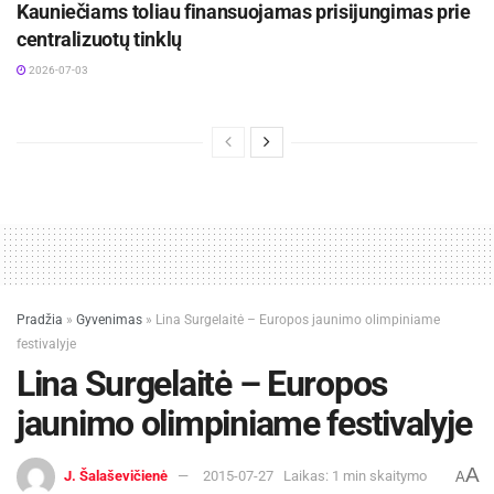
Kauniečiams toliau finansuojamas prisijungimas prie
centralizuotų tinklų
2026-07-03
Pradžia
»
Gyvenimas
»
Lina Surgelaitė – Europos jaunimo olimpiniame
festivalyje
Lina Surgelaitė – Europos
jaunimo olimpiniame festivalyje
A
J. Šalaševičienė
2015-07-27
Laikas: 1 min skaitymo
A