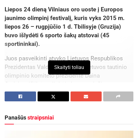
Liepos 24 dieną Vilniaus oro uoste į Europos
jaunimo olimpinį festivalį, kuris vyks 2015 m.
liepos 26 – rugpjūčio 1 d. Tbilisyje (Gruzija)
buvo išlydėti 6 sporto šakų atstovai (45
sportininkai).
Juos pasveikinti atvyko Lietuvos Respublikos
Prezidentas Valdas Adamkus, Lietuvos tautinio
Skaityti toliau
olimpinio komiteto prezidentė Daina
Gudzinevičiūtė, palinkėję lengvaatlečiams,
plaukikams, gimnastams, dviratininkams,
tenisininkams ir dziudo atstovams įgyti geros
patirties ir pasiekti aukštų sportinių rezultatų
Panašūs
straipsniai
varžantis su geriausiais jaunaisiais sportininkais
iš visos Europos. Priminė, kad svarbu ne tik
pergalės, bet ir džiaugtis tuo, ką darai. Galbūt,