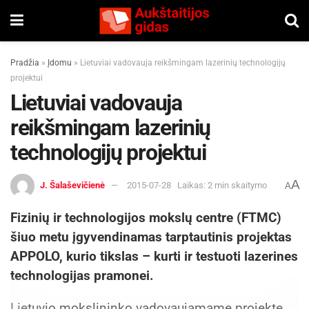
Pradžia
»
Įdomu
»
Lietuviai vadovauja reikšmingam lazerinių technologijų
projektui
Lietuviai vadovauja
reikšmingam lazerinių
technologijų projektui
A
J. Šalaševičienė
2015-07-28
Laikas: 2 min skaitymo
A
Fizinių ir technologijos mokslų centre (FTMC)
šiuo metu įgyvendinamas tarptautinis projektas
APPOLO, kurio tikslas – kurti ir testuoti lazerines
technologijas pramonei.
Lietuvio mokslininko vadovaujamame projekte