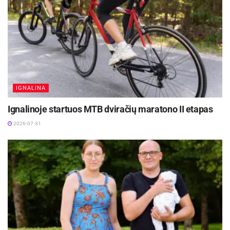
IGNALINA
Ignalinoje startuos MTB dviračių maratono II etapas
2026-07-31