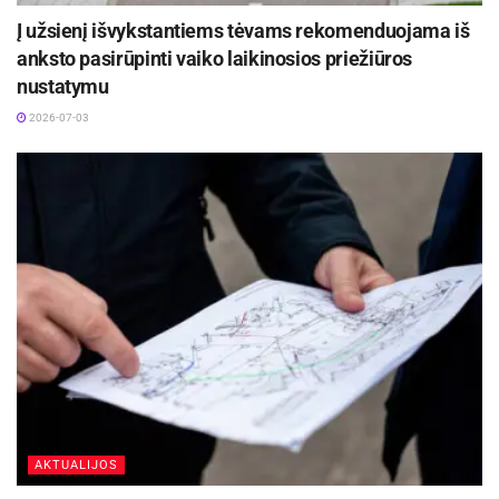
Į užsienį išvykstantiems tėvams rekomenduojama iš
anksto pasirūpinti vaiko laikinosios priežiūros
nustatymu
2026-07-03
AKTUALIJOS