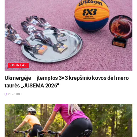
d. ryte dalyvaus kvalifikacinėse ieties metimo
varžybose.
Nuotraukoje – lengvaatlečiai su Lietuvos
Respublikos Prezidentu Valdu Adamkumi.
Algimantas Kmitas
SPORTAS
Ukmergėje – įtemptos 3×3 krepšinio kovos dėl mero
taurės „JUSEMA 2026“
2026-08-03