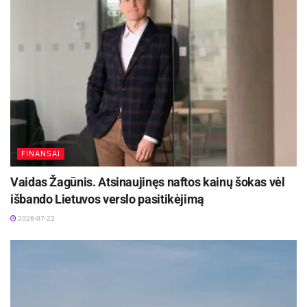
FINANSAI
Vaidas Žagūnis. Atsinaujinęs naftos kainų šokas vėl
išbando Lietuvos verslo pasitikėjimą
2026-07-22