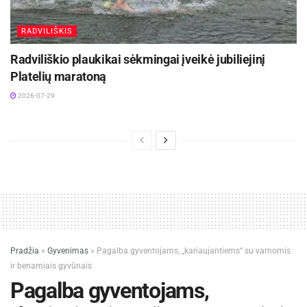
RADVILIŠKIS
Radviliškio plaukikai sėkmingai įveikė jubiliejinį
Platelių maratoną
2026-07-29
Pradžia
»
Gyvenimas
»
Pagalba gyventojams, „kariaujantiems“ su varnomis
ir benamiais gyvūnais
Pagalba gyventojams,