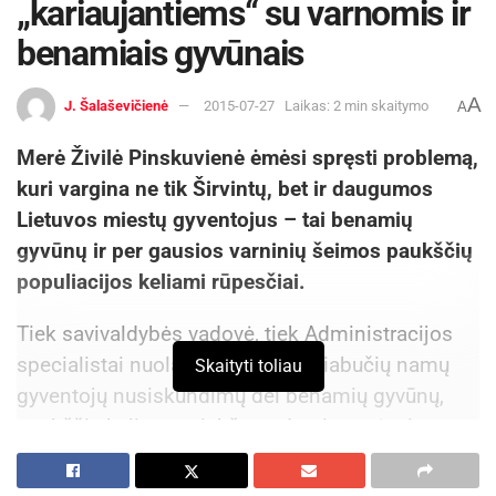
„kariaujantiems“ su varnomis ir
benamiais gyvūnais
A
J. Šalaševičienė
2015-07-27
Laikas: 2 min skaitymo
A
Merė Živilė Pinskuvienė ėmėsi spręsti problemą,
kuri vargina ne tik Širvintų, bet ir daugumos
Lietuvos miestų gyventojus – tai benamių
gyvūnų ir per gausios varninių šeimos paukščių
populiacijos keliami rūpesčiai.
Tiek savivaldybės vadovė, tiek Administracijos
specialistai nuolat sulaukia daugiabučių namų
Skaityti toliau
gyventojų nusiskundimų dėl benamių gyvūnų,
paukščių keliamo triukšmo, dergimo, tėvai
baiminasi dėl galimo infekcinių ligų nešiojimo ir
kt.