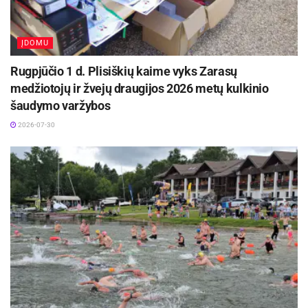
ĮDOMU
Rugpjūčio 1 d. Plisiškių kaime vyks Zarasų
medžiotojų ir žvejų draugijos 2026 metų kulkinio
šaudymo varžybos
2026-07-30