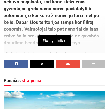
nebuvo pagalvota, kad kone kiekvienas
gyventojas greta namo norės pasistatyti ir
automobilį, o kai kurie žmonės jų turės net po
kelis. Dabar šios teritorijos tampa konfliktų
zonomis. Vairuotojai taip pat nenoriai dalinasi
erdve šalia prekybos centrų, rodo ne gyvybės
Skaityti toliau
draudimo bendrovės BTA duomenys.
„Dažniausiai eismo įvykiai parkuojantis įvyksta
prie daugiabučių arba prekybos centrų.
Projektuojant senuosius miegamuosius rajonus
nebuvo pagalvota, kad greta namo žmonės norės
Panašūs
straipsniai
pasistatyti po vieną ar net kelis automobilius.
Situacija naujos statybos daugiabučių kiemuose
geresnė, nes šalia jų neretai įrengta labiau
šiuolaikinius poreikius atitinkanti automobilių
stovėjimo aikštelė. Apytiksliai du trečdaliai visų