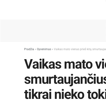
Pradžia
»
Gyvenimas
»
Vaikas mato vienas prieš kitą smurtaujanč
Vaikas mato vi
smurtaujančius 
tikrai nieko tok