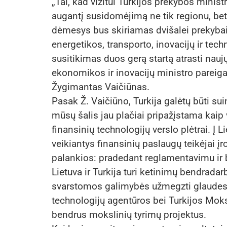
„Tai, kad vizitui Turkijos prekybos ministr
augantį susidomėjimą ne tik regionu, bet
dėmesys bus skiriamas dvišalei prekybai
energetikos, transporto, inovacijų ir tech
susitikimas duos gerą startą atrasti nauj
ekonomikos ir inovacijų ministro pareiga
Žygimantas Vaičiūnas.
Pasak Ž. Vaičiūno, Turkija galėtų būti s
mūsų šalis jau plačiai pripažįstama kaip
finansinių technologijų verslo plėtrai. Į L
veikiantys finansinių paslaugų teikėjai įr
palankios: pradedant reglamentavimu ir b
Lietuva ir Turkija turi ketinimų bendradar
svarstomos galimybės užmegzti glaudesni
technologijų agentūros bei Turkijos Moksl
bendrus mokslinių tyrimų projektus.