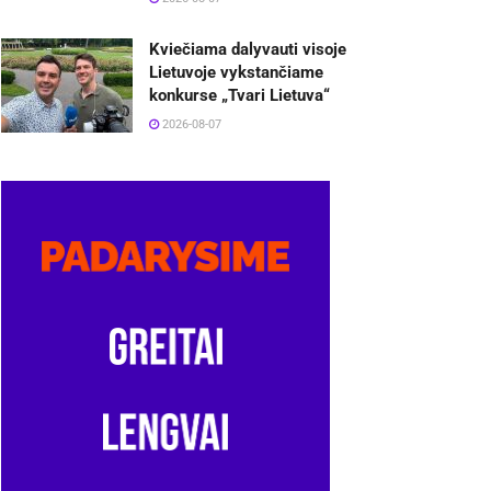
Kviečiama dalyvauti visoje
Lietuvoje vykstančiame
konkurse „Tvari Lietuva“
2026-08-07