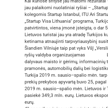
Kai kuriose srityse jau matomi rezultatai
jau palaikomi nuolatiniai ryšiai – ,,Start
kolegomis Startup Istanbul, ITU Ari Star
„Startup Visa Lithuania“ programa, Turkijo
patvirtintos, viena įmonė įsteigta, o dar 
Lietuvos turistai jau yra atradę Turkijos k
ketinama atnaujinti tarpvyriausybinį susi
Šiandien Vilniuje taip pat vyks VšĮ „Vers
ryšių valdyba organizuojamas Lietuv
dalyvaus maisto ir gėrimų, informacinių t
pramonės, automobilių dalių bei logistik
Turkija 2019 m. sausio–spalio mėn. tarp
prekių prekybos apyvartą buvo 25, pagal 
2019 m. sausio–spalio mėn. Lietuvos ir T
pasiekė 349,3 mln. eurų. Lietuvos eksport
eurų.