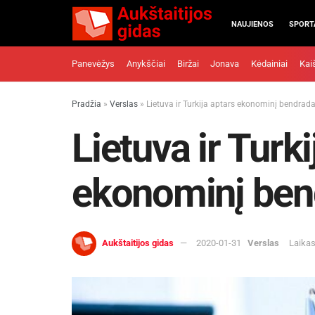
NAUJIENOS
SPORT
Panevėžys
Anykščiai
Biržai
Jonava
Kėdainiai
Kai
Pradžia
»
Verslas
»
Lietuva ir Turkija aptars ekonominį bendrad
Lietuva ir Turki
ekonominį ben
Aukštaitijos gidas
2020-01-31
Verslas
Laikas