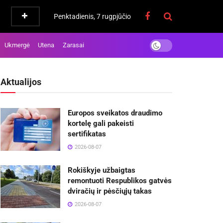
Penktadienis, 7 rugpjūčio
Ukmergė
Utena
Zarasai
Aktualijos
Europos sveikatos draudimo
kortelę gali pakeisti
sertifikatas
2026-08-07
Rokiškyje užbaigtas
remontuoti Respublikos gatvės
dviračių ir pėsčiųjų takas
2026-08-07