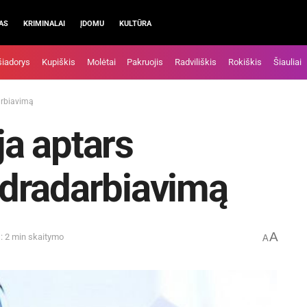
AS
KRIMINALAI
ĮDOMU
KULTŪRA
šiadorys
Kupiškis
Molėtai
Pakruojis
Radviliškis
Rokiškis
Šiauliai
arbiavimą
ja aptars
dradarbiavimą
A
: 2 min skaitymo
A