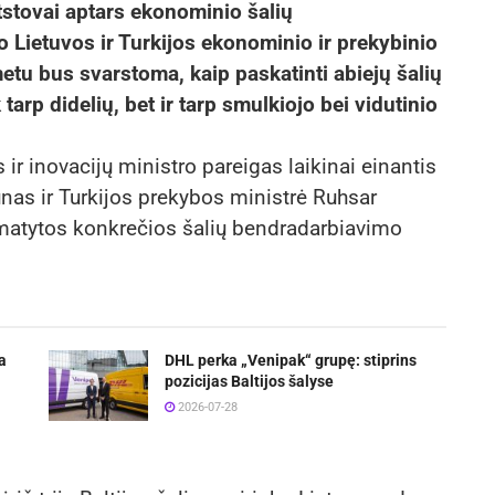
atstovai aptars ekonominio šalių
Lietuvos ir Turkijos ekonominio ir prekybinio
tu bus svarstoma, kaip paskatinti abiejų šalių
arp didelių, bet ir tarp smulkiojo bei vidutinio
r inovacijų ministro pareigas laikinai einantis
nas ir Turkijos prekybos ministrė Ruhsar
matytos konkrečios šalių bendradarbiavimo
a
DHL perka „Venipak“ grupę: stiprins
pozicijas Baltijos šalyse
2026-07-28