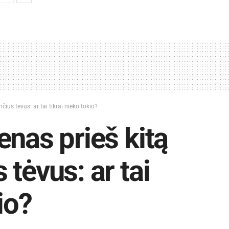
ius tėvus: ar tai tikrai nieko tokio?
enas prieš kitą
tėvus: ar tai
io?