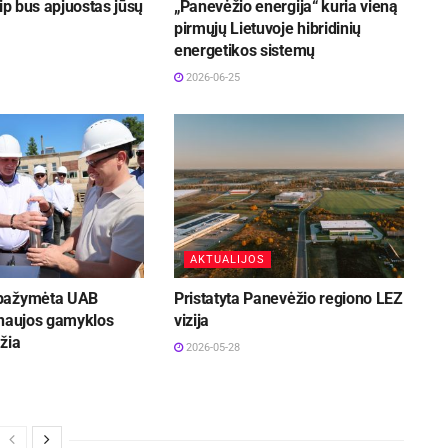
aip bus apjuostas jūsų
„Panevėžio energija“ kuria vieną
pirmųjų Lietuvoje hibridinių
energetikos sistemų
2026-06-25
AKTUALIJOS
pažymėta UAB
Pristatyta Panevėžio regiono LEZ
 naujos gamyklos
vizija
žia
2026-05-28