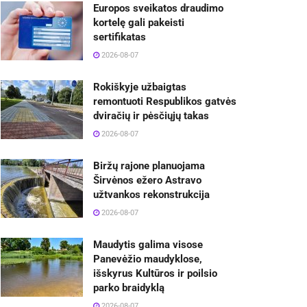
Europos sveikatos draudimo
kortelę gali pakeisti
sertifikatas
2026-08-07
Rokiškyje užbaigtas
remontuoti Respublikos gatvės
dviračių ir pėsčiųjų takas
2026-08-07
Biržų rajone planuojama
Širvėnos ežero Astravo
užtvankos rekonstrukcija
2026-08-07
Maudytis galima visose
Panevėžio maudyklose,
išskyrus Kultūros ir poilsio
parko braidyklą
2026-08-07