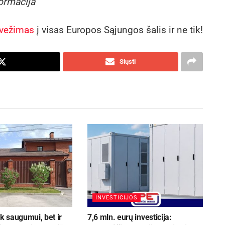
formacija
rvežimas
į visas Europos Sąjungos šalis ir ne tik!
Siųsti
INVESTICIJOS
ik saugumui, bet ir
7,6 mln. eurų investicija: