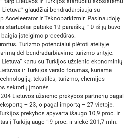
 – tarp Lietuvos ir Turkijos startuolių ekosistemų
up Lietuva‘“ glaudžiai bendradarbiauja su
tup Acceleerator ir TeknoparkIzmir. Pasinaudoję
s startuoliai pateikė 19 paraiškų, 10 iš jų buvo
5 baigia įsteigimo procedūras.
urortus. Turizmo potencialui plėtoti ateityje
tarimą dėl bendradarbiavimo turizmo srityje.
li Lietuva“ kartu su Turkijos užsienio ekonominių
os ir Turkijos verslo forumas, kuriame
echnologijų, tekstilės, turizmo, chemijos
os sektorių įmonės.
 204 Lietuvos užsienio prekybos partnerių pagal
eksportą – 23, o pagal importą – 27 vietoje.
urkijos prekybos apyvarta išaugo 10,9 proc. ir
as į Turkiją augo 19 proc. ir siekė 201,7 mln.