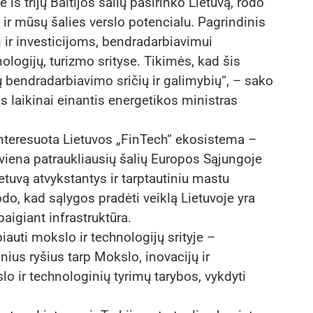
ė iš trijų Baltijos šalių pasirinko Lietuvą, rodo
 ir mūsų šalies verslo potencialu. Pagrindinis
 ir investicijoms, bendradarbiavimui
nologijų, turizmo srityse. Tikimės, kad šis
ų bendradarbiavimo sričių ir galimybių“, – sako
s laikinai einantis energetikos ministras
uinteresuota Lietuvos „FinTech“ ekosistema –
 viena patraukliausių šalių Europos Sąjungoje
ietuvą atvykstantys ir tarptautiniu mastu
odo, kad sąlygos pradėti veiklą Lietuvoje yra
aigiant infrastruktūra.
biauti mokslo ir technologijų srityje –
us ryšius tarp Mokslo, inovacijų ir
o ir technologinių tyrimų tarybos, vykdyti