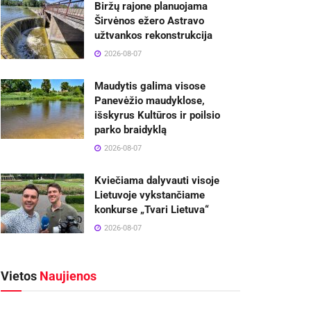
Biržų rajone planuojama
Širvėnos ežero Astravo
užtvankos rekonstrukcija
2026-08-07
Maudytis galima visose
Panevėžio maudyklose,
išskyrus Kultūros ir poilsio
parko braidyklą
2026-08-07
Kviečiama dalyvauti visoje
Lietuvoje vykstančiame
konkurse „Tvari Lietuva“
2026-08-07
Vietos
Naujienos