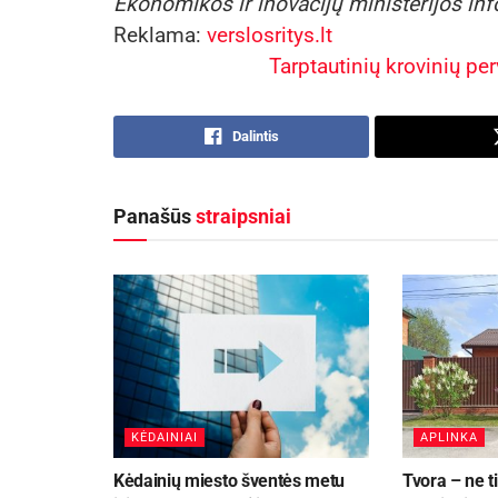
Ekonomikos ir inovacijų ministerijos in
Reklama:
verslosritys.lt
Tarptautinių krovinių pe
Dalintis
Panašūs
straipsniai
KĖDAINIAI
APLINKA
Kėdainių miesto šventės metu
Tvora – ne t