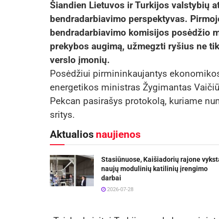
Šiandien Lietuvos ir Turkijos valstybių 
bendradarbiavimo perspektyvas. Pirmojo 
bendradarbiavimo komisijos posėdžio me
prekybos augimą, užmegzti ryšius ne tik t
verslo įmonių.
Posėdžiui pirmininkaujantys ekonomikos i
energetikos ministras Žygimantas Vaičiū
Pekcan pasirašys protokolą, kuriame nu
sritys.
Aktualios
naujienos
Stasiūnuose, Kaišiadorių rajone vykst
naujų modulinių katilinių įrengimo
darbai
2026-07-28