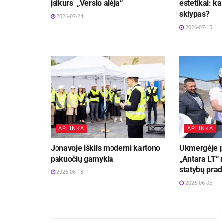
įsikurs „Verslo alėja“
estetikai: k
sklypas?
2026-07-24
2026-07-15
APLINKA
APLINKA
Jonavoje iškils moderni kartono
Ukmergėje 
pakuočių gamykla
„Antara LT“
statybų prad
2026-06-18
2026-06-05