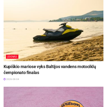
„Lietkabelis“: Paulius Danusevičius 23,
Kristianas Kullamae 16 (6 rez. perd., 4/7 trit.),
Justas Furmanavičius ir Gabrielius Maldūnas
(12 atk. kam., 28 n.b.) – po 14, Danielius
Lavrinovičius 11.
Šaltinis:
LKL
Žymos:
Krepšinis
LKL
Panevėžio „Lietkabelis“
ĮDOMU
Kupiškio mariose vyks Baltijos vandens motociklų
čempionato finalas
2026-08-04