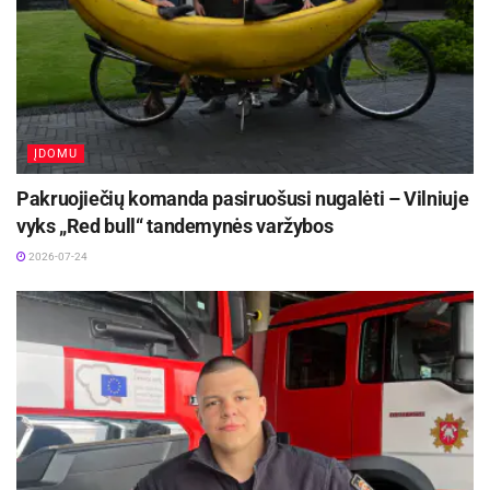
ĮDOMU
Pakruojiečių komanda pasiruošusi nugalėti – Vilniuje
vyks „Red bull“ tandemynės varžybos
2026-07-24