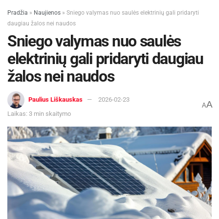
Pradžia
»
Naujienos
»
Sniego valymas nuo saulės elektrinių gali pridaryti
daugiau žalos nei naudos
Sniego valymas nuo saulės
elektrinių gali pridaryti daugiau
žalos nei naudos
Paulius Liškauskas
2026-02-23
A
A
Laikas: 3 min skaitymo