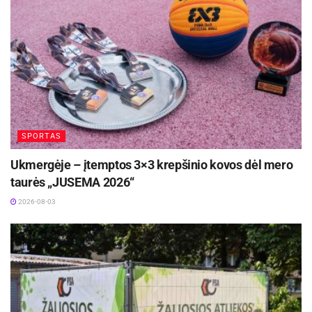
SPORTAS
Ukmergėje – įtemptos 3×3 krepšinio kovos dėl mero
taurės „JUSEMA 2026“
2026-08-03