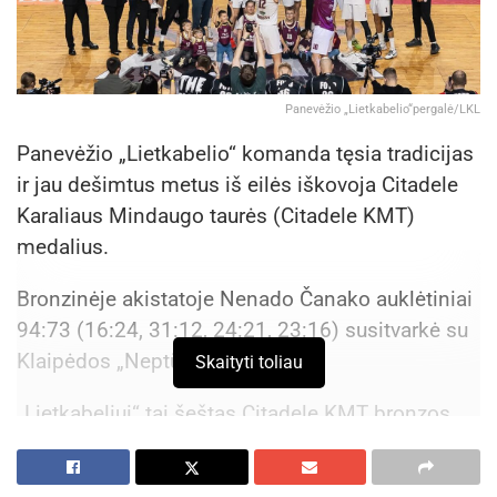
Panevėžio „Lietkabelio“pergalė/LKL
Panevėžio „Lietkabelio“ komanda tęsia tradicijas
ir jau dešimtus metus iš eilės iškovoja Citadele
Karaliaus Mindaugo taurės (Citadele KMT)
medalius.
Bronzinėje akistatoje Nenado Čanako auklėtiniai
94:73 (16:24, 31:12, 24:21, 23:16) susitvarkė su
Klaipėdos „Neptūnu“.
Skaityti toliau
„Lietkabeliui“ tai šeštas Citadele KMT bronzos
medalis istorijoje.
Susitikimo pradžia geresnė buvo „Neptūnui“