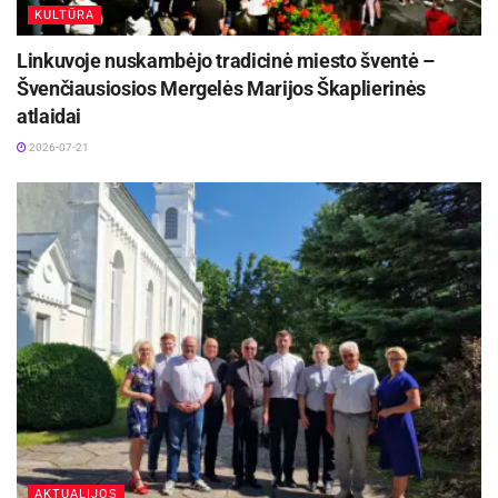
KULTŪRA
Linkuvoje nuskambėjo tradicinė miesto šventė –
Švenčiausiosios Mergelės Marijos Škaplierinės
atlaidai
2026-07-21
AKTUALIJOS