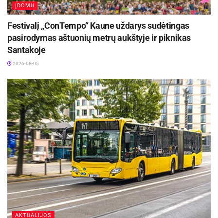
sako Gražina. Ir iš tiesų ji saldi it
ĮDOMU
vaikystė ir gydanti, gydanti ilgesį.
Festivalį „ConTempo“ Kaune uždarys sudėtingas
Gražina kuria eiles tarmiškai, taip pat
kuria prozą, yra užrašiusi vietos senolių
pasirodymas aštuonių metrų aukštyje ir piknikas
pasakojimus. Poetė išleido net tris
Santakoje
poezijos knygas – visos jos odė savajai
2026-08-05
tarmei. Pati poetė rašo: „mana ailas iš
dūšias, virpunčias rudenia varotinkly,
žibunčias saulas apsikabinimi,
bėgunčias par karkla kačiukų
skrundelas ar tirstunčiu ašaru lada
snegulaj. / Takias paprastas, paprastas
ailas. Na visi jau teip ir kalbėte bamoka,
a ir skaityte bus na visiem lingva.“
Šiandien G. Pitrėnienė sako, kad naujų istorijų
išgirsti vis sunkiau, todėl daugiau dėmesio skiria
poezijai. Gyvendama Obeliuose, ji tęsia kūrybos
kelią, o neseniai atrado ir fotografiją – lyg dar
AKTUALIJOS