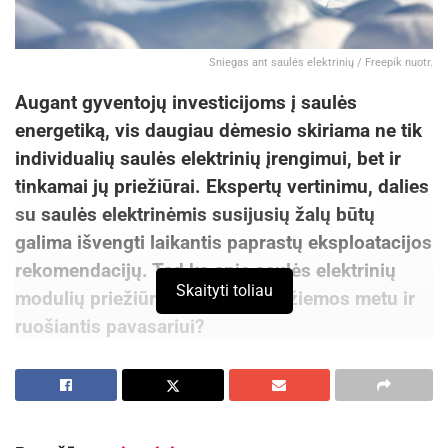
Sniegas ant saulės elektrinių / Freepik nuotr.
Augant gyventojų investicijoms į saulės
energetiką, vis daugiau dėmesio skiriama ne tik
individualių saulės elektrinių įrengimui, bet ir
tinkamai jų priežiūrai. Ekspertų vertinimu, dalies
su saulės elektrinėmis susijusių žalų būtų
galima išvengti laikantis paprastų eksploatacijos
rekomendacijų. Tad ką apie saulės elektrinių
Skaityti toliau
modulių priežiūrą svarbu žinoti žiemos metu ir
ruošiantis pavasariui?
„Vien per pusantro mėnesio šiais metais jau