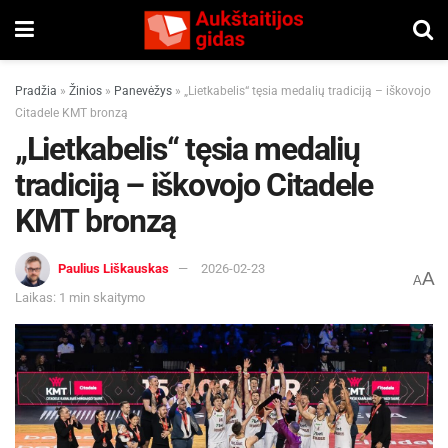
Pradžia
»
Žinios
»
Panevėžys
»
„Lietkabelis“ tęsia medalių tradiciją – iškovojo
Citadele KMT bronzą
„Lietkabelis“ tęsia medalių
tradiciją – iškovojo Citadele
KMT bronzą
Paulius Liškauskas
2026-02-23
A
A
Laikas: 1 min skaitymo