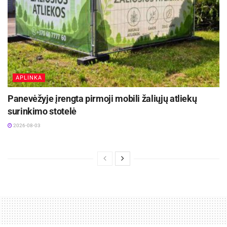
APLINKA
Panevėžyje įrengta pirmoji mobili žaliųjų atliekų
surinkimo stotelė
2026-08-03