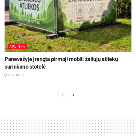
APLINKA
Panevėžyje įrengta pirmoji mobili žaliųjų atliekų
surinkimo stotelė
2026-08-03