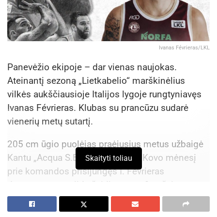
Ivanas Févrieras/LKL
Panevėžio ekipoje – dar vienas naujokas.
Ateinantį sezoną „Lietkabelio“ marškinėlius
vilkės aukščiausioje Italijos lygoje rungtyniavęs
Ivanas Févrieras. Klubas su prancūzu sudarė
vienerių metų sutartį.
205 cm ūgio puolėjas praėjusius metus užbaigė
Kantu „Acqua S.Bernardo“ klube. Kovo mėnesį
Skaityti toliau
prie komandos prisijungęs I. Févrieras
demonstravo solidų žaidimą: per 9 sužaistas
rungtynes Italijos čempionate jis vidutiniškai
rinko po 10,6 taško, atliko 2,8 rezultatyvaus