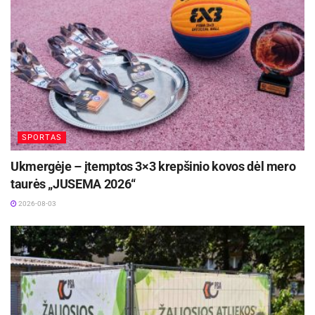
SPORTAS
Ukmergėje – įtemptos 3×3 krepšinio kovos dėl mero
taurės „JUSEMA 2026“
2026-08-03