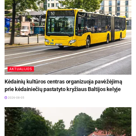
Žymos:
Savivalda
AKTUALIJOS
Kėdainių kultūros centras organizuoja pavėžėjimą
prie kėdainiečių pastatyto kryžiaus Baltijos kelyje
2026-08-05