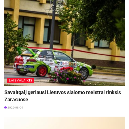
Žymos:
Krepšinis
LKL
Panevėžio „Lietkabelis“
LAISVALAIKIS
Savaitgalį geriausi Lietuvos slalomo meistrai rinksis
Zarasuose
2026-08-04