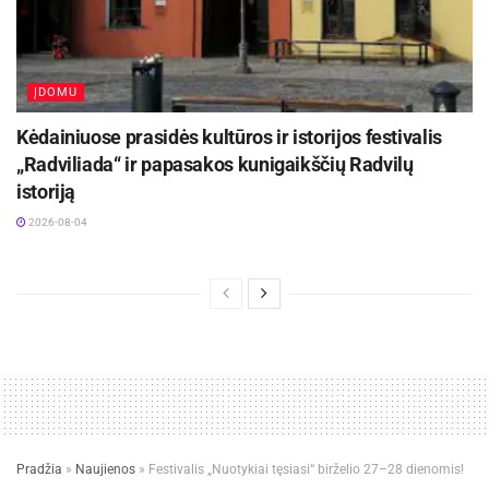
ĮDOMU
Kėdainiuose prasidės kultūros ir istorijos festivalis
„Radviliada“ ir papasakos kunigaikščių Radvilų
istoriją
2026-08-04
Pradžia
»
Naujienos
»
Festivalis „Nuotykiai tęsiasi“ birželio 27–28 dienomis!