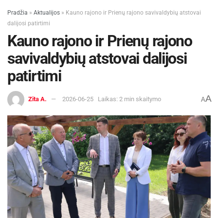
Pradžia
»
Aktualijos
»
Kauno rajono ir Prienų rajono savivaldybių atstovai
dalijosi patirtimi
Kauno rajono ir Prienų rajono
savivaldybių atstovai dalijosi
patirtimi
A
Zita A.
2026-06-25
Laikas: 2 min skaitymo
A