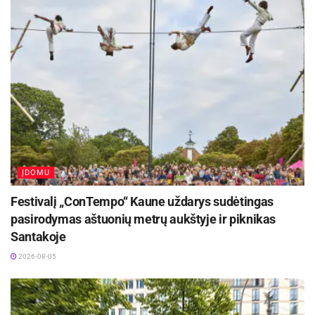
2026-08-07
Rugsėjo 11–13 dienomis Panevėžys švęs 523-
iąjį gimtadienį
2026-08-06
ĮDOMU
Festivalį „ConTempo“ Kaune uždarys sudėtingas
pasirodymas aštuonių metrų aukštyje ir piknikas
Santakoje
2026-08-05
Šaltinis:
Molėtų rajono savivaldybė