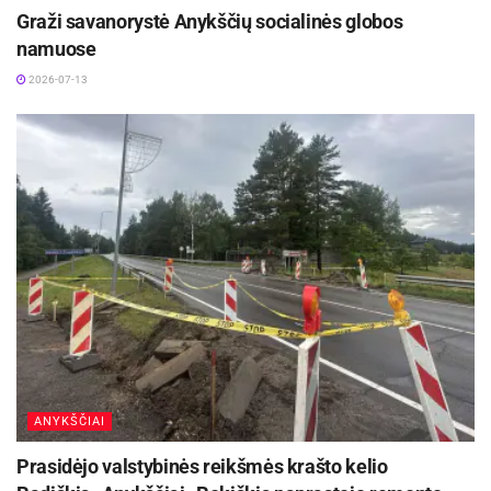
Graži savanorystė Anykščių socialinės globos
namuose
2026-07-13
ANYKŠČIAI
Prasidėjo valstybinės reikšmės krašto kelio