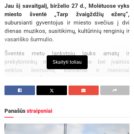
Jau šį savaitgalį, birželio 27 d., Molėtuose vyks
miesto šventė „Tarp žvaigždžių ežerų“,
subursianti gyventojus ir miesto svečius į dvi
dienas muzikos, susitikimų, kultūrinių renginių ir
vasariško šurmulio.
Šventės metu lankytojų lauks amatų ir
prekybininkų mugė, edukacijos bei įvairios
Skaityti toliau
veiklos šeimoms, koncertai ir meniniai
pasirodymai. Renginių programa kvies turiningai
praleisti laiką, mėgautis bendryste ir kartu kurti
šventinę miesto atmosferą.
Panašūs
straipsniai
Aktualios
naujienos
Prasidėjo Respublikinis tapytojų pleneras
„Kėdainiai abipus Nevėžio“!