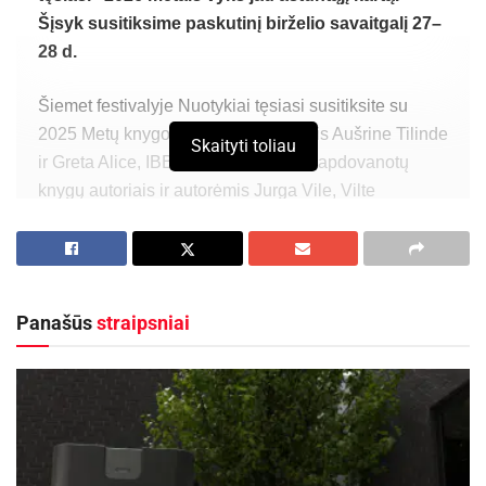
Šįsyk susitiksime paskutinį birželio savaitgalį 27–
28 d.
Šiemet festivalyje Nuotykiai tęsiasi susitiksite su
2025 Metų knygos rinkimai lauretėmis Aušrine Tilinde
Skaityti toliau
ir Greta Alice, IBBY Lietuvos skyrius apdovanotų
knygų autoriais ir autorėmis Jurga Vile, Vilte
Žumbakyte Haisch ir kitomis Lietuvos vaikų
literatūros žvaigždėmis – Evelina Daciūte, Aušra
Kiudulaite, Benu Bėrantu, Kornelija Žalpyte…
Mažiausiųjų lankytojų lauks „Knygų starto“ erdvė ir
Panašūs
straipsniai
joje vyksiančios veiklos.
Kviesime žiūrėti Auksinį scenos kryžių pelniusį
Kauno valstybinio lėlių teatro spektaklį „Lapiukas ir
žiema“, Vilniaus lėlių teatro spektaklį „Mergaitė su
degtukais“, dalyvauti net devynių Lietuvos bibliotekų