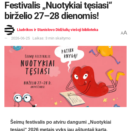
Festivalis „Nuotykiai tęsiasi“
birželio 27–28 dienomis!
Liudvikos ir Stanislovo Didžiulių viešoji biblioteka
A
A
2026-06-25
Laikas: 3 min skaitymo
Šeimų festivalis po atviru dangumi „Nuotykiai
tęsiasi“ 2026 metais vyks jau aštuntąjį kartą.