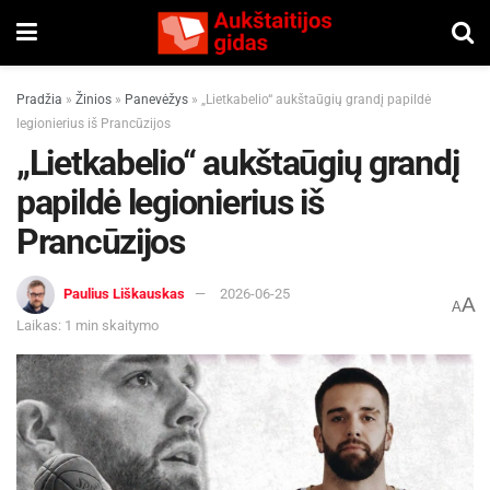
Pradžia
»
Žinios
»
Panevėžys
»
„Lietkabelio“ aukštaūgių grandį papildė
legionierius iš Prancūzijos
„Lietkabelio“ aukštaūgių grandį
papildė legionierius iš
Prancūzijos
Paulius Liškauskas
2026-06-25
A
A
Laikas: 1 min skaitymo