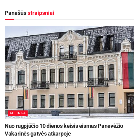
perdavimo ir atkovojo 4,4 kamuolio.
Panašūs
straipsniai
Iki persikėlimo į Italiją prancūzas visą savo
karjerą praleido gimtinėje, kur atstovavo
įvairiems pirmosios ir antrosios lygų klubams.
Sunkiojo krašto puolėjo pozicijoje žaidžiantis
krepšininkas turi patirties ir Europos taurėje, kur
jo statistika siekė 4,8 taško ir 2,1 atkovoto
kamuolio.
Aktualios
naujienos
Rugsėjo 11–13 dienomis Panevėžys švęs 523-
iąjį gimtadienį
APLINKA
2026-08-06
Nuo rugpjūčio 10 dienos keisis eismas Panevėžio
Vyksta papildomas priėmimas į Panevėžio
Vakarinės gatvės atkarpoje
kolegiją – dar galima pretenduoti į valstybės