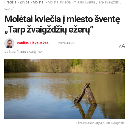
Pradžia
»
Žinios
»
Molėtai
»
Molėtai kviečia į miesto šventę „Tarp žvaigždžių
ežerų“
Molėtai kviečia į miesto šventę
„Tarp žvaigždžių ežerų“
Paulius Liškauskas
2026-06-25
A
A
Laikas: 1 min skaitymo
Ežeras/Asociatyvi nuotr./Magnific