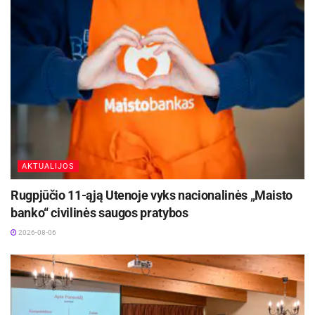
Šaltinis:
Kauno rajono savivaldybė
AKTUALIJOS
Rugpjūčio 11-ąją Utenoje vyks nacionalinės „Maisto
banko“ civilinės saugos pratybos
2026-08-06