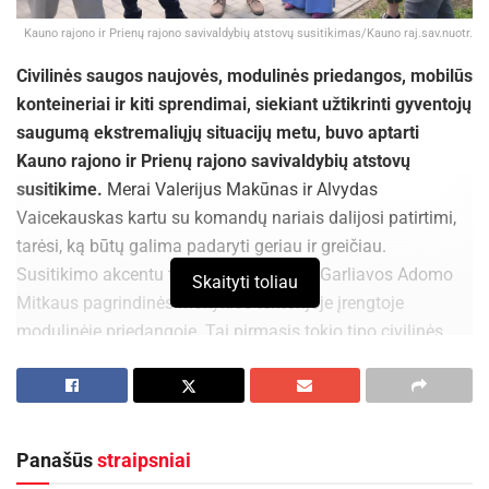
Kauno rajono ir Prienų rajono savivaldybių atstovų susitikimas/Kauno raj.sav.nuotr.
Civilinės saugos naujovės, modulinės priedangos, mobilūs
konteineriai ir kiti sprendimai, siekiant užtikrinti gyventojų
saugumą ekstremaliųjų situacijų metu, buvo aptarti
Kauno rajono ir Prienų rajono savivaldybių atstovų
susitikime.
Merai Valerijus Makūnas ir Alvydas
Vaicekauskas kartu su komandų nariais dalijosi patirtimi,
tarėsi, ką būtų galima padaryti geriau ir greičiau.
Susitikimo akcentu tapo apsilankymas Garliavos Adomo
Skaityti toliau
Mitkaus pagrindinės mokyklos teritorijoje įrengtoje
modulinėje priedangoje. Tai pirmasis tokio tipo civilinės
saugos objektas Lietuvoje, skirtas apsaugoti gyventojus
ekstremaliųjų situacijų metu. 100 kv. m bendro vidaus
ploto statinį sudaro dešimt tarpusavyje sujungtų
monolitinio gelžbetonio segmentų. Priedanga darniai
Panašūs
straipsniai
įsilieja į aplinką, joje gali tilpti 100 suaugusiųjų, o vaikų –