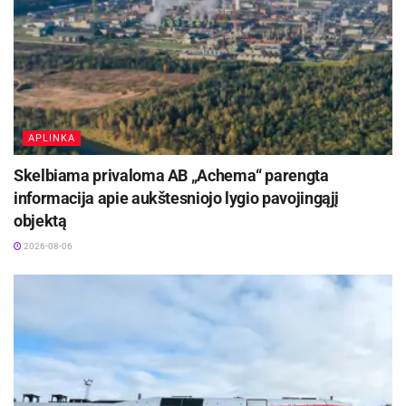
APLINKA
Skelbiama privaloma AB „Achema“ parengta
informacija apie aukštesniojo lygio pavojingąjį
objektą
2026-08-06