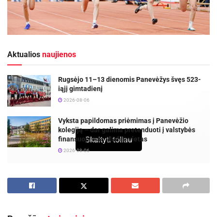
Aktualios
naujienos
Rugsėjo 11–13 dienomis Panevėžys švęs 523-
iąjį gimtadienį
2026-08-06
Vyksta papildomas priėmimas į Panevėžio
kolegiją – dar galima pretenduoti į valstybės
finansuojamas studijų vietas
Skaityti toliau
2026-08-06
Šeštadienį sostinėje vyko Vilniaus miesto
lengvosios atletikos taurė, subūrusi jaunuosius
lengvaatlečius iš visos Lietuvos. Su gausiu