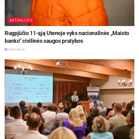
susijusios su šildymo sistemomis:
Elektros įrenginių gedimai
AKTUALIJOS
Krosnių, židinių ir dūmtraukių problemos
Rugpjūčio 11-ąją Utenoje vyks nacionalinės „Maisto
Neteisingai įrengtos kieto kuro šildymo sistemos
banko“ civilinės saugos pratybos
2026-08-06
Kaip apsisaugoti?
Aktualios
naujienos
„Globalūs Zarasai“ subūrė kraštiečius iš
įvairių pasaulio kampelių
2026-08-08
Europos sveikatos draudimo kortelę gali
pakeisti sertifikatas
2026-08-07