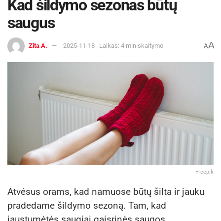
Kad šildymo sezonas būtų
saugus
A
Zita A.
2025-11-18
Laikas: 4 min skaitymo
A
Freepik
Atvėsus orams, kad namuose būtų šilta ir jauku
pradedame šildymo sezoną. Tam, kad
jaustumėtės saugiai gaisrinės saugos