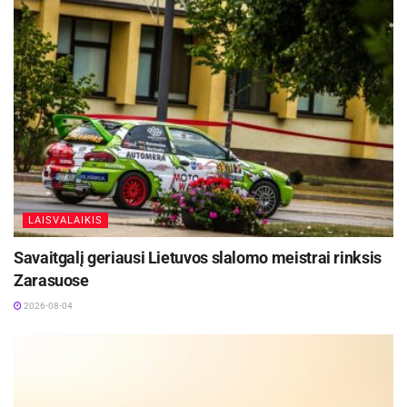
vietą. Toje pačioje rungtyje dalyvavusi Justė
Mašalaitė užėmė trečiąją vietą. Lengvaatletės
rezultatas – 7 m 83 cm. Melita Kalvaitytė 200 m
distanciją įveikė ketvirta (27,78 sek.). Austė
Mackevičiūtė peršokusi į 1 m 50 cm iškeltą
kartelę užėmė ketvirtąją vietą.
U18 amžiaus grupės dalyvė Urtė Šteinaitė rutulį
nustūmusi 11 m 27 cm iškovojo antrąją vietą.
LAISVALAIKIS
Varžybose dalyvavo Panevėžio sporto centro
Savaitgalį geriausi Lietuvos slalomo meistrai rinksis
lengvosios atletikos trenerių Gyčio Krivicko,
Zarasuose
Viktorijos Barvičiūtės ir Kristinos Sabalytės
2026-08-04
ugdytiniai.