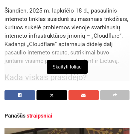
Šiandien, 2025 m. lapkričio 18 d., pasaulinis
interneto tinklas susidūrė su masiniais trikdžiais,
kuriuos sukėlė problemos vienoje svarbiausių
interneto infrastruktūros įmonių – „Cloudflare“.
Kadangi „Cloudflare“ aptarnauja didelę dalį
pasaulio interneto srauto, sutrikimai buvo
juntami visame pasaulyje, įskaitant ir Lietuvą.
Skaityti toliau
Kada viskas prasidėjo?
Sutrikimai prasidėjo apie vidurdienį ir tęsėsi
didžiąją popietės dalį.
Pradžia:
Apie
13:00 – 13:20 val. Lietuvos
Panašūs
straipsniai
laiku
(11:00 UTC) vartotojai pradėjo masiškai
pranešinėti apie neveikiančias svetaines.