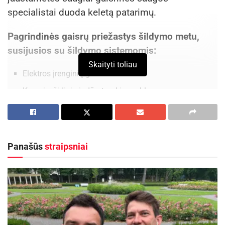
specialistai duoda keletą patarimų.
Pagrindinės gaisrų priežastys šildymo metu,
susijusios su šildymo sistemomis:
Skaityti toliau
Elektros įrenginių gedimai
Krosnių, židinių ir dūmtraukių problemos
Neteisingai įrengtos kieto kuro šildymo sistemos
Kaip apsisaugoti?
Panašūs
straipsniai
Techninės būklės priežiūra ir saugus naudojimas:
Reguliariai tikrinkite šildymo prietaisus ir sistemas, ar
jie veikia tinkamai ir niekada nenaudokite pažeistų
šildytuvų arba kitų prietaisų. Laikykitės gamintojo
nurodymų naudodami bet kokius šildymo prietaisus.