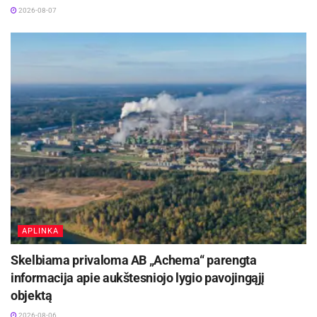
2026-08-07
APLINKA
Skelbiama privaloma AB „Achema“ parengta
informacija apie aukštesniojo lygio pavojingąjį
objektą
2026-08-06