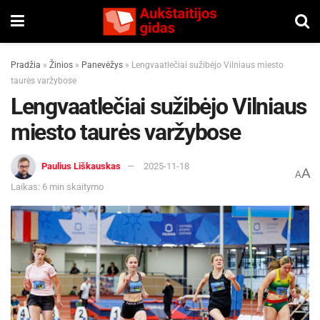
Pradžia
»
Žinios
»
Panevėžys
»
Lengvaatlečiai sužibėjo Vilniaus miesto
taurės varžybose
Lengvaatlečiai sužibėjo Vilniaus
miesto taurės varžybose
Paulius Liškauskas
2025-11-18
A
A
Laikas: 6 min skaitymo