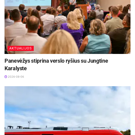
Pasauliniu mastu
Nukentėjo daugybė populiarių platformų:
X (buvęs „Twitter“):
Vartotojai negalėjo
matyti naujų įrašų ar prisijungti.
AKTUALIJOS
OpenAI (ChatGPT, Sora):
Dirbtinio intelekto
įrankiai buvo visiškai nepasiekiami.
Panevėžys stiprina verslo ryšius su Jungtine
Karalyste
Kitos paslaugos:
„Spotify“, „Shopify“ (el.
2026-08-06
parduotuvės), „Canva“, „Discord“ ir net patys
sutrikimų stebėtojai „Downdetector“.
Lietuvoje ir regione
Lietuvos vartotojai taip pat pajuto pasekmes:
Sutriko prieiga prie kai kurių
naujienų portalų