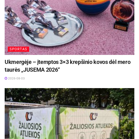
SPORTAS
Ukmergėje – įtemptos 3×3 krepšinio kovos dėl mero
taurės „JUSEMA 2026“
2026-08-03