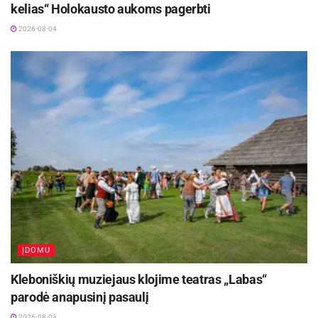
kelias“ Holokausto aukoms pagerbti
2026-08-04
ĮDOMU
Kleboniškių muziejaus klojime teatras „Labas“
parodė anapusinį pasaulį
2026-08-03