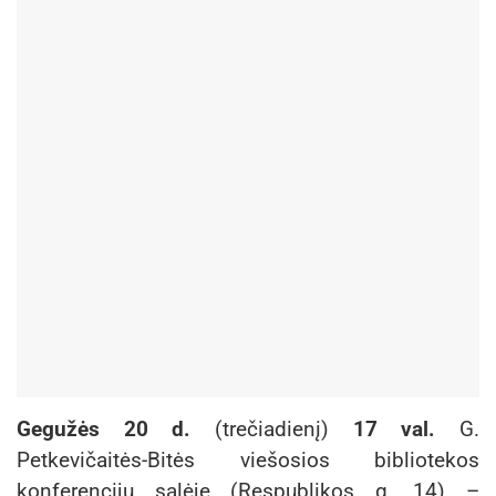
Gegužės 20 d.
(trečiadienį)
17 val.
G.
Petkevičaitės-Bitės viešosios bibliotekos
konferencijų salėje (Respublikos g. 14) –