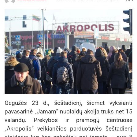
Gegužės 23 d., šeštadienį, šiemet vyksianti
pavasarinė „Jamam“ nuolaidų akcija truks net 15
valandų. Prekybos ir pramogų centruose
„Akropolis“ veikiančios parduotuvės šeštadienį