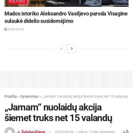
KULTŪRA
Mados istoriko Aleksandro Vasiljevo paroda Visagine
sulaukė didelio susidomėjimo
2026-08-03
Pradžia
»
Gyvenimas
»
„Jamam“ nuolaidų akcija šiemet truks net 15 valandų
„Jamam“ nuolaidų akcija
šiemet truks net 15 valandų
A
J. Šalaševičienė
2015-05-20
Laikas: 2 min skaitymo
A