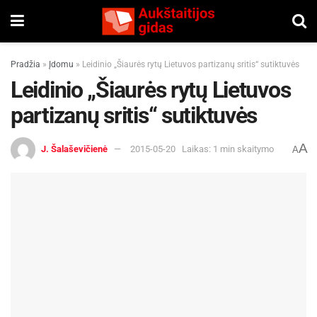
Pradžia
»
Įdomu
»
Leidinio „Šiaurės rytų Lietuvos partizanų sritis“ sutiktuvės
Leidinio „Šiaurės rytų Lietuvos
partizanų sritis“ sutiktuvės
A
J. Šalaševičienė
2015-05-20
Laikas: 1 min skaitymo
A