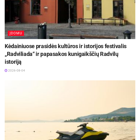
ĮDOMU
Kėdainiuose prasidės kultūros ir istorijos festivalis
„Radviliada“ ir papasakos kunigaikščių Radvilų
istoriją
2026-08-04