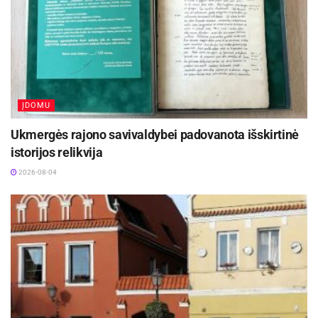
ĮDOMU
Ukmergės rajono savivaldybei padovanota išskirtinė
istorijos relikvija
2026-08-04