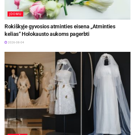
ĮDOMU
Rokiškyje gyvosios atminties eisena „Atminties
kelias“ Holokausto aukoms pagerbti
2026-08-04