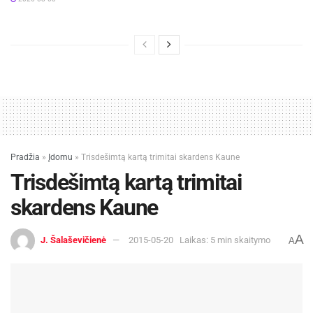
Pradžia
»
Įdomu
»
Trisdešimtą kartą trimitai skardens Kaune
Trisdešimtą kartą trimitai
skardens Kaune
A
J. Šalaševičienė
2015-05-20
Laikas: 5 min skaitymo
A