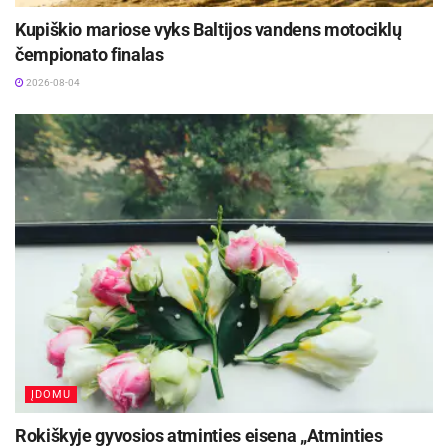
Kupiškio mariose vyks Baltijos vandens motociklų
čempionato finalas
2026-08-04
ĮDOMU
Rokiškyje gyvosios atminties eisena „Atminties