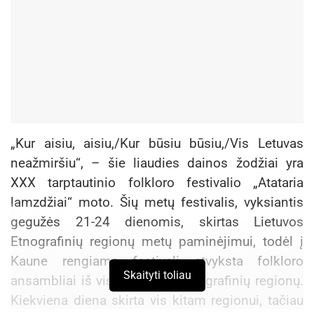
„Kur aisiu, aisiu,/Kur būsiu būsiu,/Vis Letuvas
neažmiršiu“, – šie liaudies dainos žodžiai yra
XXX tarptautinio folkloro festivalio „Atataria
lamzdžiai“ moto. Šių metų festivalis, vyksiantis
gegužės 21-24 dienomis, skirtas Lietuvos
Etnografinių regionų metų paminėjimui, todėl į
Kaune rengiamą festivalį atvyksta folkloro
Skaityti toliau
ansambliai iš visų Lietuvos etnografinių regionų.
Kiekviena diena skirta vis kitam regionui, tačiau