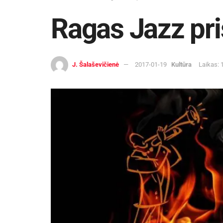
Ragas Jazz pri
J. Šalaševičienė
2017-01-19
Kultūra
Laikas: 