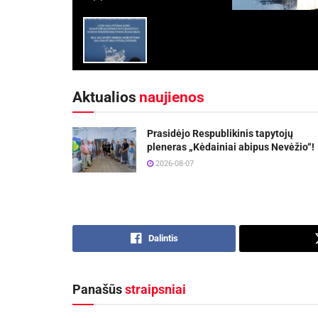
Aktualios
naujienos
Prasidėjo Respublikinis tapytojų
pleneras „Kėdainiai abipus Nevėžio“!
2026-08-07
Dalintis
Panašūs
straipsniai