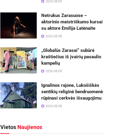
2026-08-09
Netrukus Zarasuose –
aktorinio meistriškumo kursai
su aktore Emilija Latėnaite
2026-08-08
„Globalūs Zarasai“ subūrė
kraštiečius iš įvairių pasaulio
kampelių
2026-08-08
Ignalinos rajone, Lukošiškės
sentikių religinė bendruomenė
rūpinasi cerkvės išsaugojimu
2026-08-08
Vietos
Naujienos