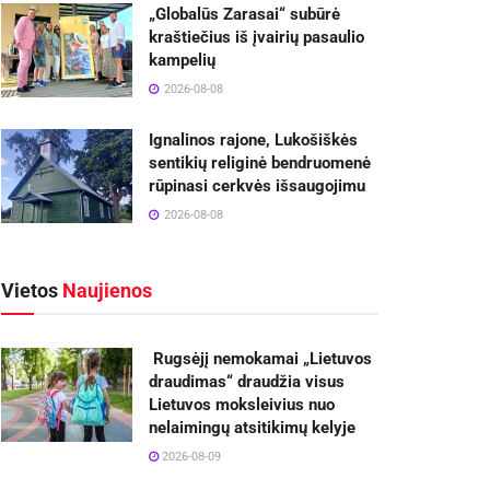
„Globalūs Zarasai“ subūrė
kraštiečius iš įvairių pasaulio
kampelių
2026-08-08
Ignalinos rajone, Lukošiškės
sentikių religinė bendruomenė
rūpinasi cerkvės išsaugojimu
2026-08-08
Vietos
Naujienos
Rugsėjį nemokamai „Lietuvos
draudimas“ draudžia visus
Lietuvos moksleivius nuo
nelaimingų atsitikimų kelyje
2026-08-09