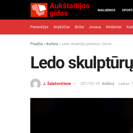
NAUJIENOS
SPORT
Panevėžys
Anykščiai
Biržai
Jonava
Kėdainiai
Kai
Pradžia
»
Kultūra
»
Ledo skulptūrų pleneras Jiezne
Ledo skulptūrų
J. Šalaševičienė
2017-01-19
Kultūra
Laikas: 