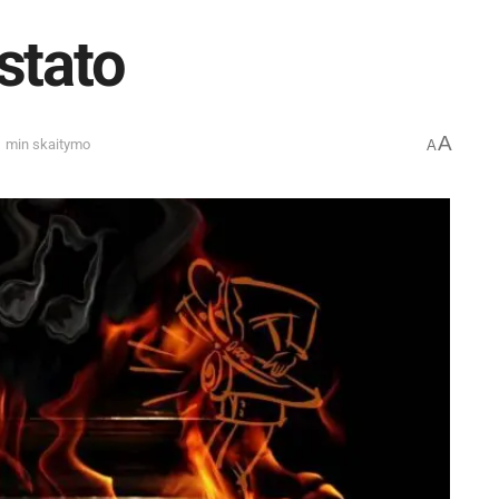
stato
A
1 min skaitymo
A