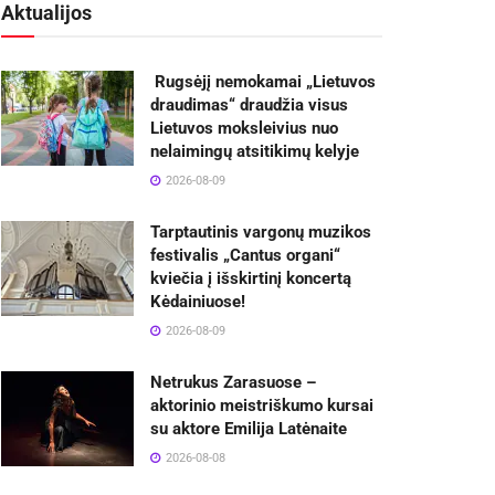
Aktualijos
Rugsėjį nemokamai „Lietuvos
draudimas“ draudžia visus
Lietuvos moksleivius nuo
nelaimingų atsitikimų kelyje
2026-08-09
Tarptautinis vargonų muzikos
festivalis „Cantus organi“
kviečia į išskirtinį koncertą
Kėdainiuose!
2026-08-09
Netrukus Zarasuose –
aktorinio meistriškumo kursai
su aktore Emilija Latėnaite
2026-08-08