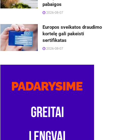
pabaigos
2026-08-07
Europos sveikatos draudimo
kortelę gali pakeisti
sertifikatas
2026-08-07