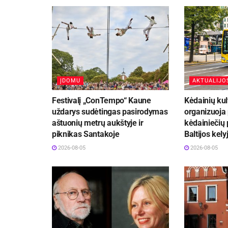
ĮDOMU
AKTUALIJO
Festivalį „ConTempo“ Kaune
Kėdainių kul
uždarys sudėtingas pasirodymas
organizuoja
aštuonių metrų aukštyje ir
kėdainiečių 
piknikas Santakoje
Baltijos kely
2026-08-05
2026-08-05