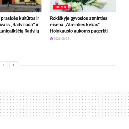
ĮDOMU
prasidės kultūros ir
Rokiškyje gyvosios atminties
ivalis „Radviliada“ ir
eisena „Atminties kelias“
unigaikščių Radvilų
Holokausto aukoms pagerbti
2026-08-04