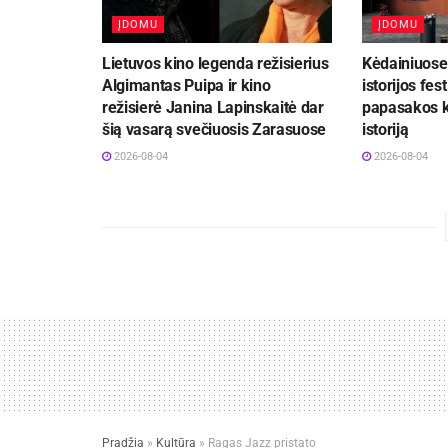
ĮDOMU
ĮDOMU
Lietuvos kino legenda režisierius
Kėdainiuose 
Algimantas Puipa ir kino
istorijos fest
režisierė Janina Lapinskaitė dar
papasakos k
šią vasarą svečiuosis Zarasuose
istoriją
2026-08-04
2026-08-04
Pradžia
»
Kultūra
»
Ragas Jazz pristato