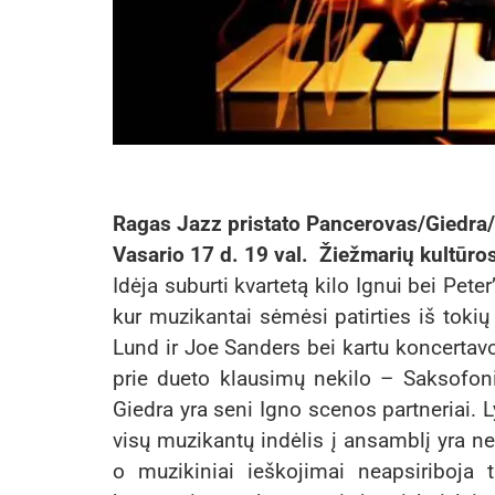
Ragas Jazz
pristato
Pancerovas/Giedra/
Vasario 17 d. 19 val. Žiežmarių kultūros
Idėja suburti kvartetą kilo Ignui bei Pet
kur muzikantai sėmėsi patirties iš toki
Lund ir Joe Sanders bei kartu koncertav
prie dueto klausimų nekilo – Saksofoni
Giedra yra seni Igno scenos partneriai. 
visų muzikantų indėlis į ansamblį yra ne
o muzikiniai ieškojimai neapsiriboja 