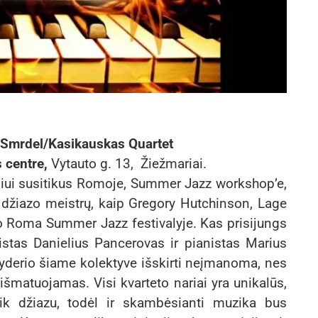
Smrdel/Kasik
auskas
Quartet
 centre,
Vytauto g. 13, Žiežmariai.
er’iui susitikus Romoje, Summer Jazz workshop’e,
ų džiazo meistrų, kaip Gregory Hutchinson, Lage
o Roma Summer Jazz festivalyje. Kas prisijungs
stas Danielius Pancerovas ir pianistas Marius
Lyderio šiame kolektyve išskirti neįmanoma, nes
išmatuojamas. Visi kvarteto nariai yra unikalūs,
tik džiazu, todėl ir skambėsianti muzika bus