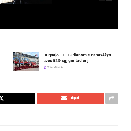
Rugsėjo 11–13 dienomis Panevėžys
švęs 523-iąjį gimtadienį
2026-08-06
Siųsti