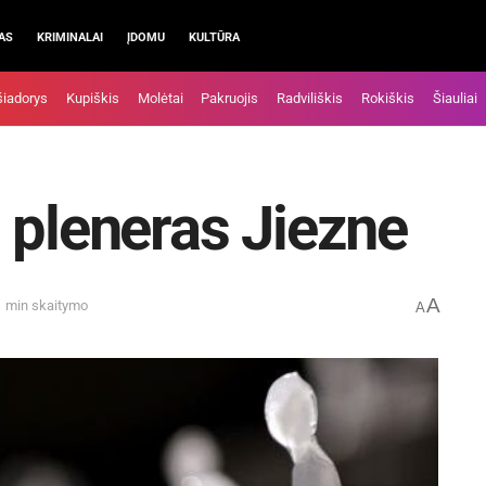
AS
KRIMINALAI
ĮDOMU
KULTŪRA
šiadorys
Kupiškis
Molėtai
Pakruojis
Radviliškis
Rokiškis
Šiauliai
 pleneras Jiezne
A
1 min skaitymo
A