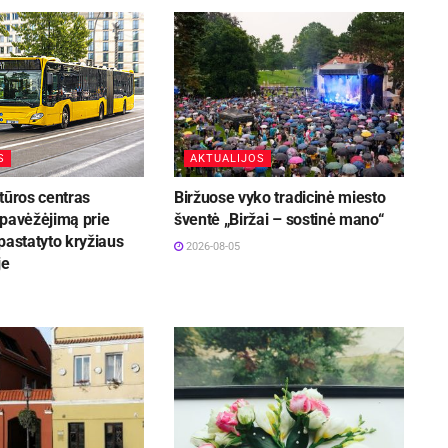
S
AKTUALIJOS
tūros centras
Biržuose vyko tradicinė miesto
 pavėžėjimą prie
šventė „Biržai – sostinė mano“
pastatyto kryžiaus
2026-08-05
je