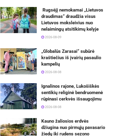
Rugsėjį nemokamai „Lietuvos
draudimas“ draudžia visus
Lietuvos moksleivius nuo
nelaimingų atsitikimų kelyje
2026-08-09
„Globalūs Zarasai“ subūrė
kraštiečius iš įvairių pasaulio
kampelių
2026-08-08
Ignalinos rajone, Lukošiškės
sentikių religinė bendruomenė
rūpinasi cerkvės išsaugojimu
2026-08-08
Kauno žaliosios erdvės
džiugina nuo pirmųjų pavasario
žiedų iki rudens sezono