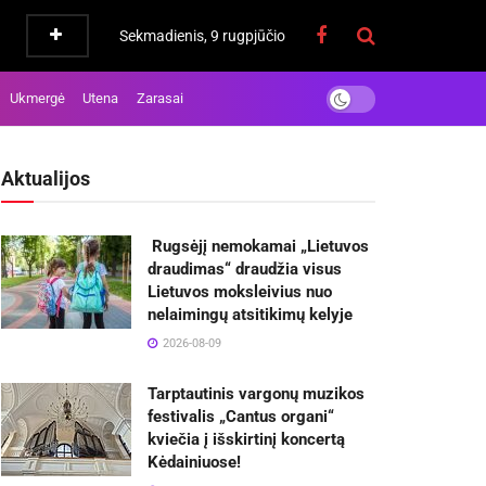
Sekmadienis, 9 rugpjūčio
Ukmergė
Utena
Zarasai
Aktualijos
Rugsėjį nemokamai „Lietuvos
draudimas“ draudžia visus
Lietuvos moksleivius nuo
nelaimingų atsitikimų kelyje
2026-08-09
Tarptautinis vargonų muzikos
festivalis „Cantus organi“
kviečia į išskirtinį koncertą
Kėdainiuose!