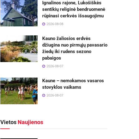
Ignalinos rajone, Lukošiškės
sentikių religinė bendruomenė
rūpinasi cerkvės išsaugojimu
2026-08-08
Kauno žaliosios erdvės
džiugina nuo pirmųjų pavasario
žiedų iki rudens sezono
pabaigos
2026-08-07
Kaune – nemokamos vasaros
stovyklos vaikams
2026-08-07
Vietos
Naujienos