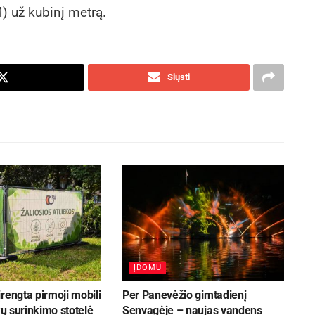
) už kubinį metrą.
Siųsti
ĮDOMU
rengta pirmoji mobili
Per Panevėžio gimtadienį
ekų surinkimo stotelė
Senvagėje – naujas vandens