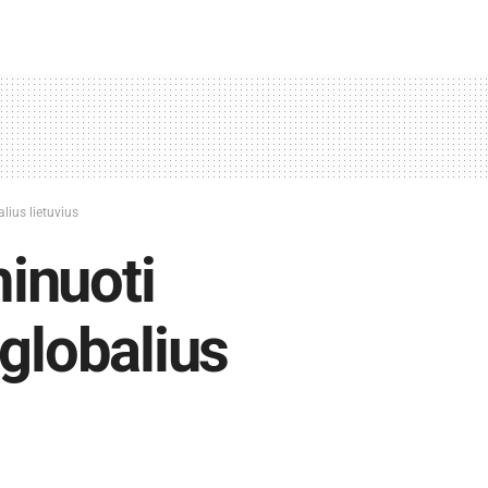
lius lietuvius
inuoti
 globalius