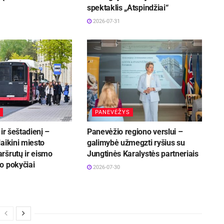
spektaklis „Atspindžiai“
2026-07-31
PANEVĖŽYS
ir šeštadienį –
Panevėžio regiono verslui –
aikini miesto
galimybė užmegzti ryšius su
ršrutų ir eismo
Jungtinės Karalystės partneriais
o pokyčiai
2026-07-30