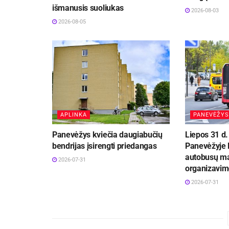
išmanusis suoliukas
2026-08-03
2026-08-05
APLINKA
PANEVĖŽYS
Panevėžys kviečia daugiabučių
Liepos 31 d. 
bendrijas įsirengti priedangas
Panevėžyje l
autobusų ma
2026-07-31
organizavim
2026-07-31