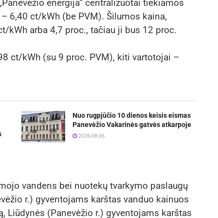
„Panevėžio energija“ centralizuotai tiekiamos
į – 6,40 ct/kWh (be PVM). Šilumos kaina,
ct/kWh arba 4,7 proc., tačiau ji bus 12 proc.
8 ct/kWh (su 9 proc. PVM), kiti vartotojai –
Nuo rugpjūčio 10 dienos keisis eismas
Panevėžio Vakarinės gatvės atkarpoje
s
2026-08-06
riamojo vandens bei nuotekų tvarkymo paslaugų
evėžio r.) gyventojams karštas vanduo kainuos
ą, Liūdynės (Panevėžio r.) gyventojams karštas