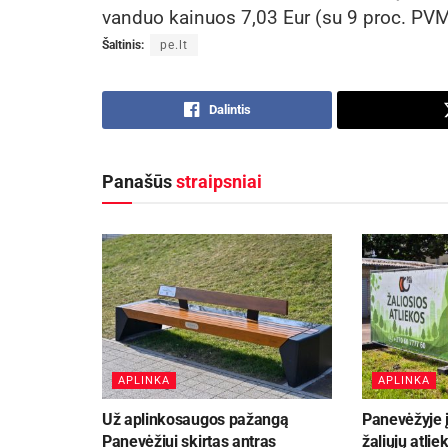
vanduo kainuos 7,03 Eur (su 9 proc. PVM
Šaltinis:
pe.lt
Dalintis
Panašūs
straipsniai
APLINKA
APLINKA
Už aplinkosaugos pažangą
Panevėžyje į
Panevėžiui skirtas antras
žaliųjų atli