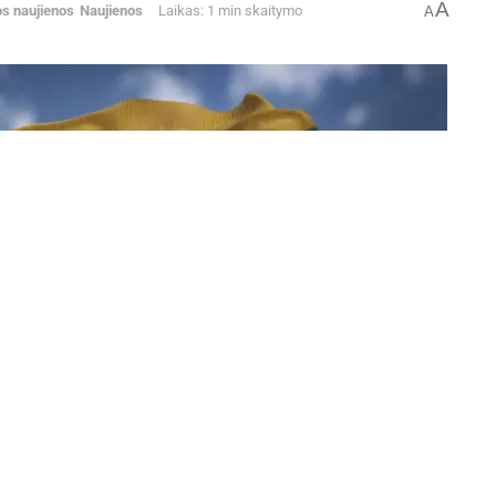
A
os naujienos
Naujienos
Laikas: 1 min skaitymo
A
Lietuva | Freepik