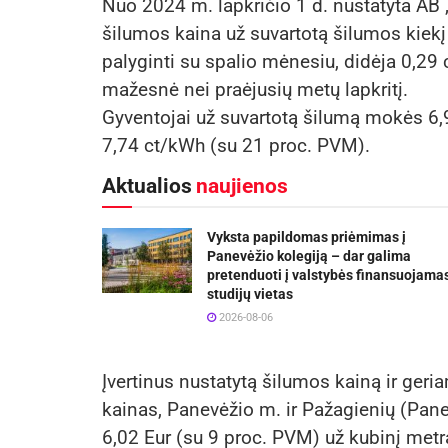
Nuo 2024 m. lapkričio 1 d. nustatyta AB 
šilumos kaina už suvartotą šilumos kiek
palyginti su spalio mėnesiu, didėja 0,29 
mažesnė nei praėjusių metų lapkritį.
Gyventojai už suvartotą šilumą mokės 6,9
7,74 ct/kWh (su 21 proc. PVM).
Aktualios
naujienos
Vyksta papildomas priėmimas į
Panevėžio kolegiją – dar galima
pretenduoti į valstybės finansuojama
studijų vietas
2026-08-06
Įvertinus nustatytą šilumos kainą ir ge
kainas, Panevėžio m. ir Pažagienių (Pan
6,02 Eur (su 9 proc. PVM) už kubinį metr