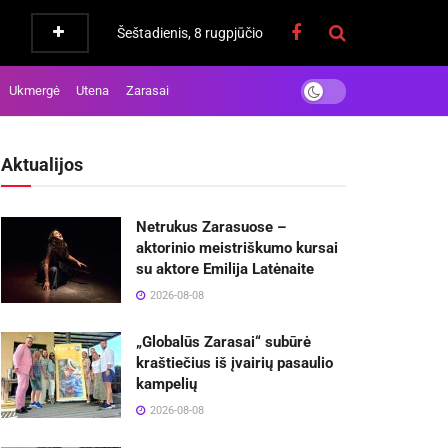
Šeštadienis, 8 rugpjūčio
Ukmergė
Utena
Zarasai
Aktualijos
Netrukus Zarasuose –
aktorinio meistriškumo kursai
su aktore Emilija Latėnaite
2026-08-08
„Globalūs Zarasai“ subūrė
kraštiečius iš įvairių pasaulio
kampelių
2026-08-08