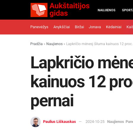
NAUJIENOS
SPORT
Panevėžys
Anykščiai
Biržai
Jonava
Kėdainiai
Kai
Pradžia
»
Naujienos
»
Lapkričio mėnesį šiluma kainuos 12 proc. 
Lapkričio mėne
kainuos 12 proc
pernai
Paulius Liškauskas
2024-10-25
Naujienos
Pan