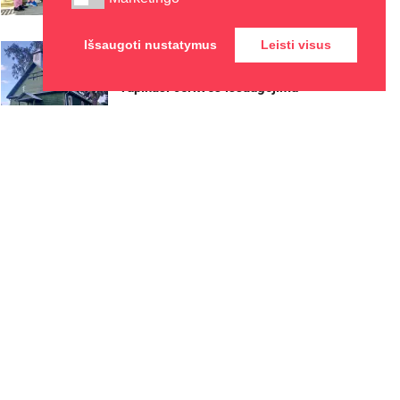
2026-08-08
Išsaugoti nustatymus
Leisti visus
Ignalinos rajone, Lukošiškės
sentikių religinė bendruomenė
rūpinasi cerkvės išsaugojimu
2026-08-08
Kauno žaliosios erdvės
džiugina nuo pirmųjų pavasario
žiedų iki rudens sezono
pabaigos
2026-08-07
Kaune – nemokamos vasaros
stovyklos vaikams
2026-08-07
Vietos
Naujienos