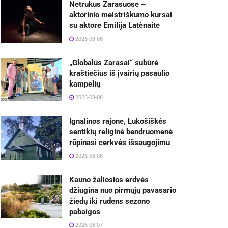
Netrukus Zarasuose –
aktorinio meistriškumo kursai
su aktore Emilija Latėnaite
2026-08-08
„Globalūs Zarasai“ subūrė
kraštiečius iš įvairių pasaulio
kampelių
2026-08-08
Ignalinos rajone, Lukošiškės
sentikių religinė bendruomenė
rūpinasi cerkvės išsaugojimu
2026-08-08
Kauno žaliosios erdvės
džiugina nuo pirmųjų pavasario
žiedų iki rudens sezono
pabaigos
2026-08-07