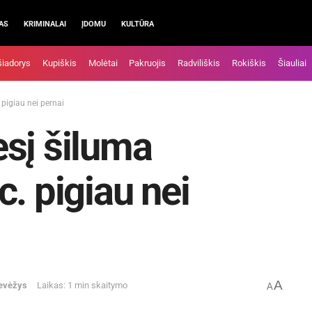
AS
KRIMINALAI
ĮDOMU
KULTŪRA
šiadorys
Kupiškis
Molėtai
Pakruojis
Radviliškis
Rokiškis
Šiauliai
pigiau nei pernai
sį šiluma
. pigiau nei
A
evėžys
Laikas: 1 min skaitymo
A