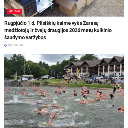
ĮDOMU
Rugpjūčio 1 d. Plisiškių kaime vyks Zarasų
medžiotojų ir žvejų draugijos 2026 metų kulkinio
šaudymo varžybos
2026-07-30