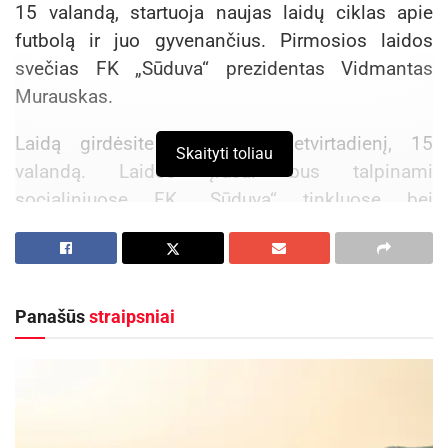
15 valandą, startuoja naujas laidų ciklas apie
futbolą ir juo gyvenančius. Pirmosios laidos
svečias FK „Sūduva“ prezidentas Vidmantas
Murauskas.
Laidą girdėsite kas antrą ketvirtadienį, 15
Skaityti toliau
valandą. Laidos įrašai bus talpinami
socialiniuose FK „Sūduva“ tinkluose bei
internetinėje svetainėje – fksuduva.lt .
Aktualios
naujienos
Panašūs
straipsniai
Kauno rajone, Čekiškėje vyks 2028 metų Europos
ir pasaulio greičio automodelių čempionatas
2026-08-07
Savaitgalį geriausi Lietuvos slalomo meistrai
rinksis Zarasuose