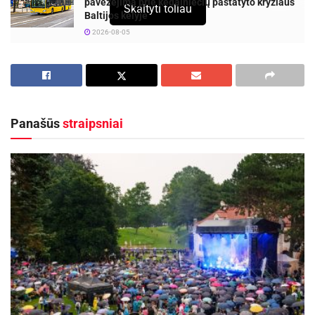
pavėžėjimą prie kėdainiečių pastatyto kryžiaus
Skaityti toliau
Baltijos kelyje
2026-08-05
Panašūs
straipsniai