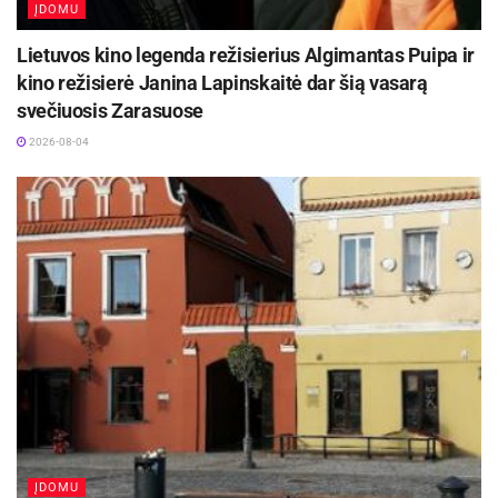
ĮDOMU
Lietuvos kino legenda režisierius Algimantas Puipa ir
kino režisierė Janina Lapinskaitė dar šią vasarą
svečiuosis Zarasuose
2026-08-04
ĮDOMU