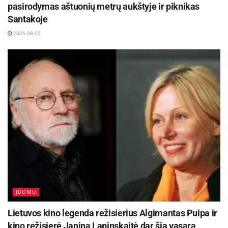
pasirodymas aštuonių metrų aukštyje ir piknikas
Santakoje
2026-08-05
ĮDOMU
Lietuvos kino legenda režisierius Algimantas Puipa ir
kino režisierė Janina Lapinskaitė dar šią vasarą