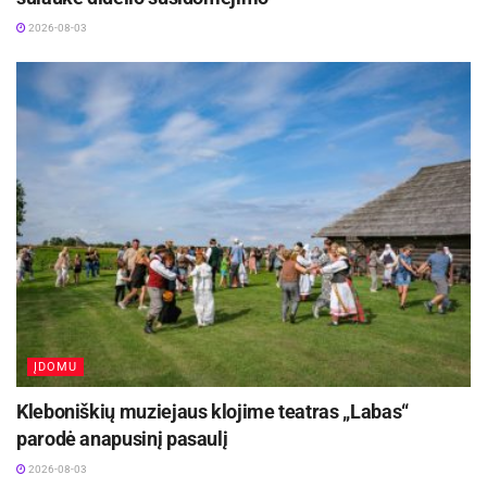
2026-08-03
ĮDOMU
Kleboniškių muziejaus klojime teatras „Labas“
parodė anapusinį pasaulį
2026-08-03