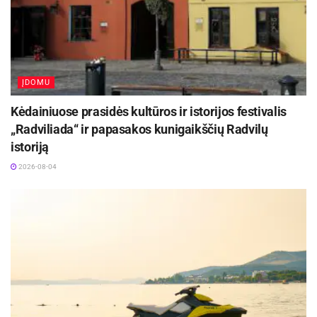
ĮDOMU
Kėdainiuose prasidės kultūros ir istorijos festivalis
„Radviliada“ ir papasakos kunigaikščių Radvilų
istoriją
2026-08-04