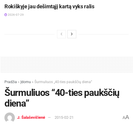
Rokiškyje jau dešimtąjį kartą vyks ralis
2026-07-29
Pradžia
»
Įdomu
»
Šurmuliuos „40-ties paukščių diena”
Šurmuliuos “40-ties paukščių
diena”
A
J. Šalaševičienė
2015-02-21
A