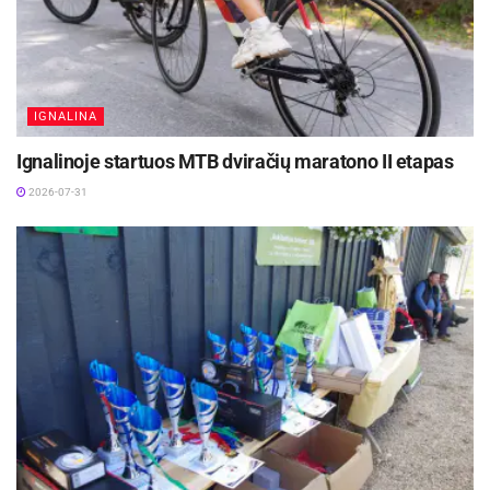
IGNALINA
Ignalinoje startuos MTB dviračių maratono II etapas
2026-07-31