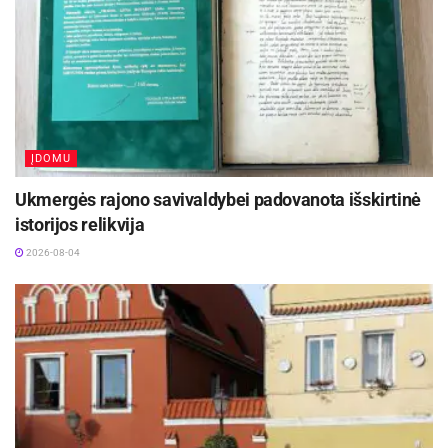
ĮDOMU
Ukmergės rajono savivaldybei padovanota išskirtinė
istorijos relikvija
2026-08-04