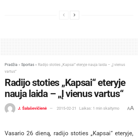
Pradžia
»
Sportas
»
Radijo stoties „Kapsai“ eteryje nauja laida – „Į vienus
vartus“
Radijo stoties „Kapsai“ eteryje
nauja laida – „Į vienus vartus“
A
J. Šalaševičienė
2015-02-21
Laikas: 1 min skaitymo
A
Vasario 26 dieną, radijo stoties „Kapsai“ eteryje,