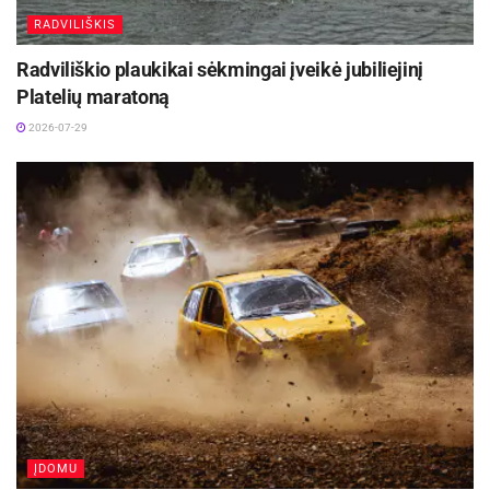
RADVILIŠKIS
Radviliškio plaukikai sėkmingai įveikė jubiliejinį
Platelių maratoną
2026-07-29
ĮDOMU