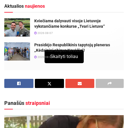
Aktualios
naujienos
Kviečiama dalyvauti visoje Lietuvoje
vykstančiame konkurse „Tvari Lietuva“
2026-08-07
Prasidėjo Respublikinis tapytojų pleneras
„Kėdainiai abipus Nevėžio“!
Skaityti toliau
2026-08-07
Panašūs
straipsniai