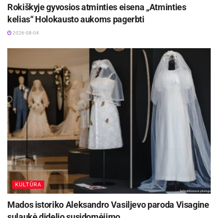
Rokiškyje gyvosios atminties eisena „Atminties
kelias“ Holokausto aukoms pagerbti
2026-08-04
KULTŪRA
Mados istoriko Aleksandro Vasiljevo paroda Visagine
sulaukė didelio susidomėjimo