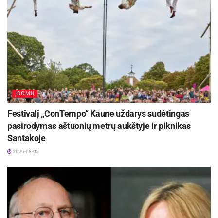
ĮDOMU
Festivalį „ConTempo“ Kaune uždarys sudėtingas
pasirodymas aštuonių metrų aukštyje ir piknikas
Santakoje
2026-08-05