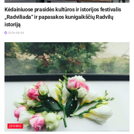
Kėdainiuose prasidės kultūros ir istorijos festivalis
„Radviliada“ ir papasakos kunigaikščių Radvilų
istoriją
2026-08-04
ĮDOMU