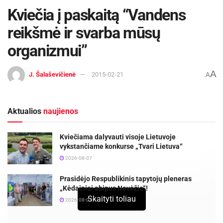
Kviečia į paskaitą “Vandens
reikšmė ir svarba mūsų
organizmui”
A
J. Šalaševičienė
2015-02-21
A
Aktualios
naujienos
Kviečiama dalyvauti visoje Lietuvoje
vykstančiame konkurse „Tvari Lietuva“
2026-08-07
Prasidėjo Respublikinis tapytojų pleneras
„Kėdainiai abipus Nevėžio“!
Skaityti toliau
2026-08-07