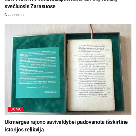
svečiuosis Zarasuose
2026-08-04
ĮDOMU
Ukmergės rajono savivaldybei padovanota išskirtinė
istorijos relikvija