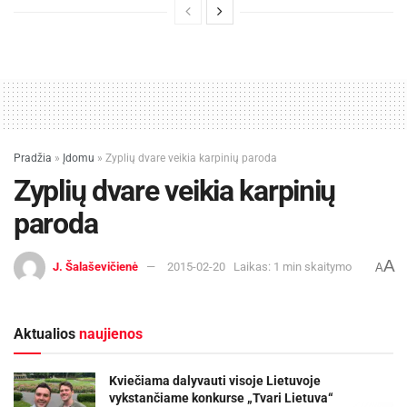
Pradžia
»
Įdomu
»
Zyplių dvare veikia karpinių paroda
Zyplių dvare veikia karpinių
paroda
A
J. Šalaševičienė
2015-02-20
Laikas: 1 min skaitymo
A
Aktualios
naujienos
Kviečiama dalyvauti visoje Lietuvoje
vykstančiame konkurse „Tvari Lietuva“