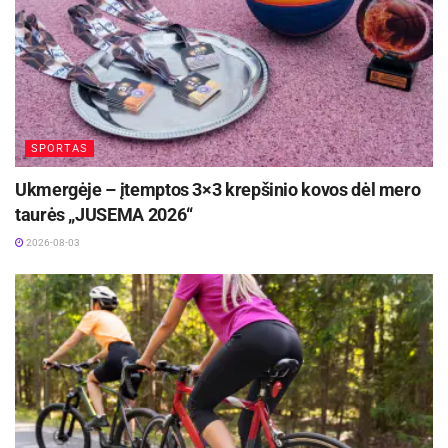
SPORTAS
Ukmergėje – įtemptos 3×3 krepšinio kovos dėl mero
taurės „JUSEMA 2026“
2026-08-03