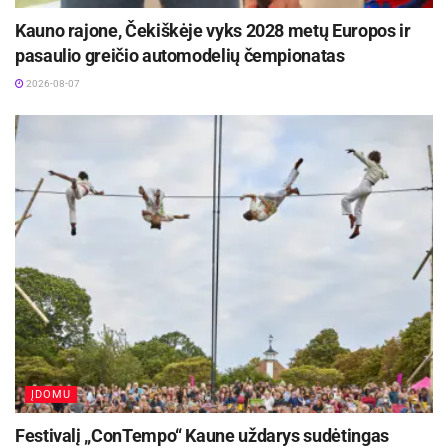
Kauno rajone, Čekiškėje vyks 2028 metų Europos ir
pasaulio greičio automodelių čempionatas
2026-08-07
ĮDOMU
Festivalį „ConTempo“ Kaune uždarys sudėtingas