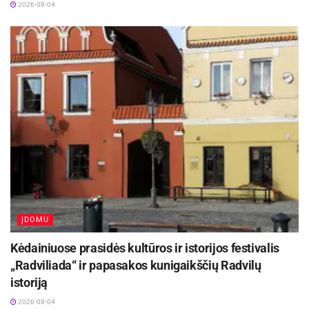
2026-08-04
ĮDOMU
Kėdainiuose prasidės kultūros ir istorijos festivalis
„Radviliada“ ir papasakos kunigaikščių Radvilų
istoriją
2026-08-04