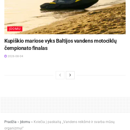
ĮDOMU
Kupiškio mariose vyks Baltijos vandens motociklų
čempionato finalas
2026-08-04
Pradžia
»
Įdomu
»
Kviečia į paskaitą „Vandens reikšmė ir svarba mūsų
organizmui”