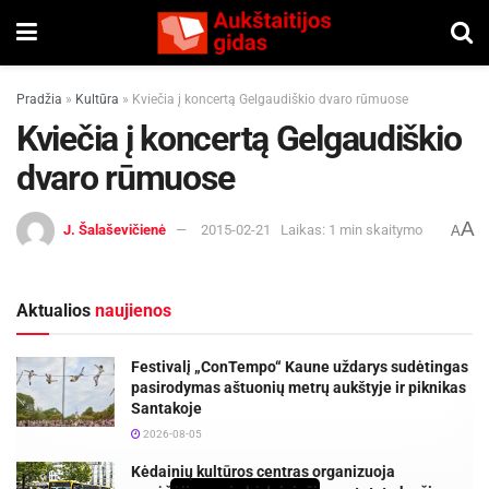
Pradžia
»
Kultūra
»
Kviečia į koncertą Gelgaudiškio dvaro rūmuose
Kviečia į koncertą Gelgaudiškio
dvaro rūmuose
A
J. Šalaševičienė
2015-02-21
Laikas: 1 min skaitymo
A
Aktualios
naujienos
Festivalį „ConTempo“ Kaune uždarys sudėtingas
pasirodymas aštuonių metrų aukštyje ir piknikas
Santakoje
2026-08-05
Kėdainių kultūros centras organizuoja