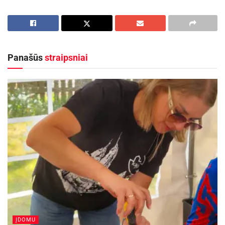
Panašūs
straipsniai
ĮDOMU