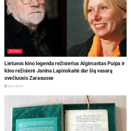
ĮDOMU
Lietuvos kino legenda režisierius Algimantas Puipa ir
kino režisierė Janina Lapinskaitė dar šią vasarą
svečiuosis Zarasuose
2026-08-04