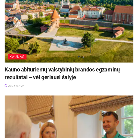
Dr. O. Kinčinienė primena, į ką reikėtų atkreipti
dėmesį bei pasirūpinti, kai kartu su vaikais
būname saulėje.
Atkreipkite dėmesį į
metų laiką
bei paros metą.
Nuo
to labai priklauso saugi vaiko buvimo saulėje trukmė.
KAUNAS
Kai saulė yra aukščiausiai virš horizonto, tada jos
spinduliai aktyviausi, taigi ir saulė – pavojingiausia.
Kauno abiturientų valstybinių brandos egzaminų
Ankstyvą vasarą apie vidurdienį apskritai nederėtų
rezultatai – vėl geriausi šalyje
mėgautis tiesioginių saulės spindulių teikiama šiluma.
2026-07-24
Tuo tarpu nuo rytinių ir popiečio spindulių gali pakakti
pasaugoti vaiko galvą. Atsižvelgiant į sezoną, paros
metą, saugu saulėje pabūti 0,5–1 valandą. Atminkite,
vaikui tinkamiausias laikas būti saulėje yra iki 11 val.
ryto ir po 15 val. popiet.
Pasirūpinkite apsaugos priemonėmis.
Planuodami