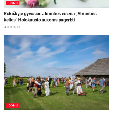
ĮDOMU
Rokiškyje gyvosios atminties eisena „Atminties
kelias“ Holokausto aukoms pagerbti
2026-08-04
ĮDOMU