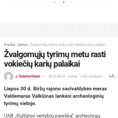
Pradžia
»
Įdomu
»
Žvalgomųjų tyrimų metu rasti vokiečių karių palaikai
Žvalgomųjų tyrimų metu rasti
vokiečių karių palaikai
A
J. Šalaševičienė
2015-08-04
Laikas: 1 min skaitymo
A
Liepos 30 d. Biržų rajono savivaldybės meras
Valdemaras Valkiūnas lankėsi archeologinių
tyrimų vietoje.
UAB „Kultūros vertybių paieška“ archeologų