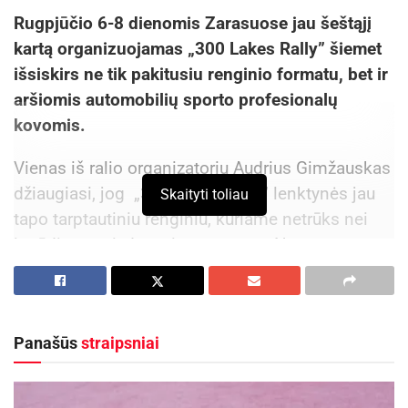
Rugpjūčio 6-8 dienomis Zarasuose jau šeštąjį
kartą organizuojamas „300 Lakes Rally” šiemet
išsiskirs ne tik pakitusiu renginio formatu, bet ir
aršiomis automobilių sporto profesionalų
kovomis.
Vienas iš ralio organizatorių Audrius Gimžauskas
džiaugiasi, jog „300 Lakes Rally” lenktynės jau
Skaityti toliau
tapo tarptautiniu renginiu, kuriame netrūks nei
įspūdingų vaizdų, nei pramogų. „Net patys
nepajutome, kaip įgavome pagreitį
organizuodami šias varžybas. Šių metų ralis
ypatingas tuo, kad mūsų renginio sklaida vyksta
Panašūs
straipsniai
ne tik Lietuvoje ir Pabaltyje – šiemet turime net
dešimt skirtingų valstybių vėliavų, startuosiančių
lenktynėse”, – sakė A. Gimžauskas.