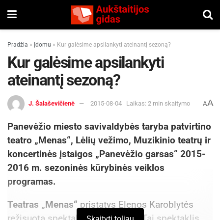
Pradžia
»
Įdomu
»
Kur galėsime apsilankyti ateinantį sezoną?
Kur galėsime apsilankyti
ateinantį sezoną?
A
J. Šalaševičienė
2015-08-04
Laikas: 2 min skaitymo
A
Panevėžio miesto savivaldybės taryba patvirtino
teatro „Menas“, Lėlių vežimo, Muzikinio teatrų ir
koncertinės įstaigos „Panevėžio garsas“ 2015-
2016 m. sezoninės kūrybinės veiklos
programas.
Teatras „Menas“
pristatys Elenos Karoblytės
režisuotą spektaklį „Spalviukai“. Tai spektaklis,
Skaityti toliau