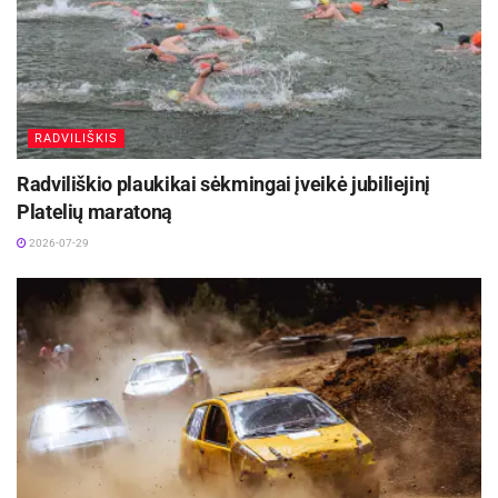
RADVILIŠKIS
Radviliškio plaukikai sėkmingai įveikė jubiliejinį
Platelių maratoną
2026-07-29