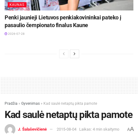
KAUNAS
Penki jaunieji Lietuvos penkiakovininkai pateko į
pasaulio čempionato finalus Kaune
2026-07-28
Pradžia
»
Gyvenimas
»
Kad saulė netaptų pikta pamote
Kad saulė netaptų pikta pamote
A
J. Šalaševičienė
2015-08-04
Laikas: 4 min skaitymo
A