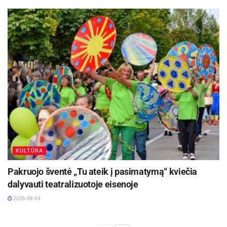
KULTŪRA
Pakruojo šventė „Tu ateik į pasimatymą“ kviečia
dalyvauti teatralizuotoje eisenoje
2026-08-03