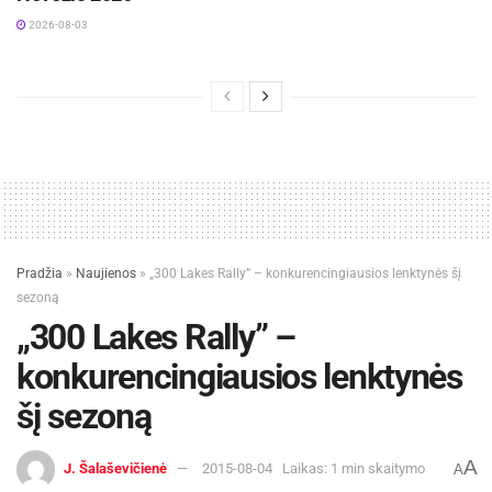
2026-08-03
Pradžia
»
Naujienos
»
„300 Lakes Rally” – konkurencingiausios lenktynės šį
sezoną
„300 Lakes Rally” –
konkurencingiausios lenktynės
šį sezoną
A
J. Šalaševičienė
2015-08-04
Laikas: 1 min skaitymo
A