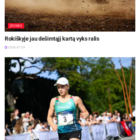
ĮDOMU
Rokiškyje jau dešimtąjį kartą vyks ralis
2026-07-29