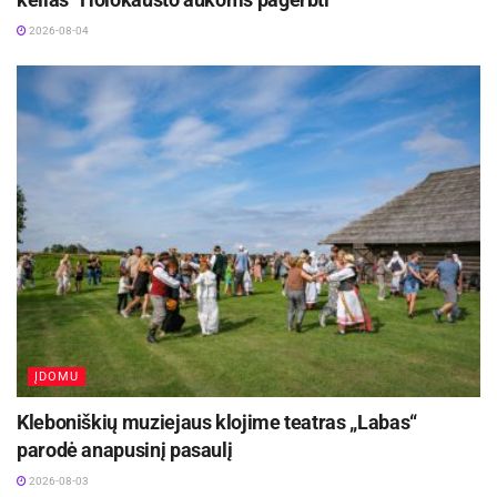
kryžiaus“. Prieš visų šventųjų šventę
2026-08-04
planuojamas koncertas „Requiem“.
Koncertinė įstaiga „Panevėžio garsas“
numačiusi koncertines programas, projektą
„Vasara su muzika“, orkestro gimtadienio
koncertą „Panevėžio garsui – 54“. Įstaiga
suplanavusi edukacinę muzikinę programą „Pepė
muzikos šalyje“, atnaujintą programą „Viso gero,
mokykla“. Panevėžio miesto ir rajono jaunieji
muzikantai kartu su profesionaliu orkestru atliks
bendrą programą „Noriu būti profesionalas“.
ĮDOMU
Kleboniškių muziejaus klojime teatras „Labas“
parodė anapusinį pasaulį
2026-08-03