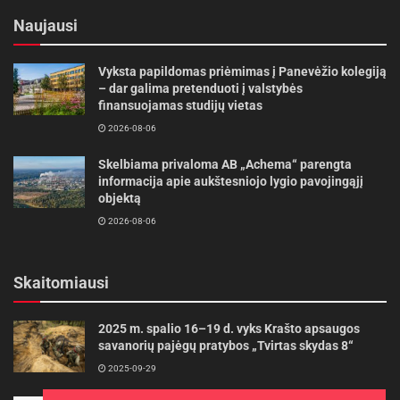
deginimosi skirtus vaikiškus kremus ir losjonus, kurie
Naujausi
padės atkurti prarastą odos drėgmės balansą.
Močiučių priemonė – rūgpienis, kuris turi odai
Vyksta papildomas priėmimas į Panevėžio kolegiją
naudingų baltymų ir riebalų, taip pat yra gera
– dar galima pretenduoti į valstybės
priemonė. Jeigu vaiko būklė sunkesnė, reikia
finansuojamas studijų vietas
nedelsiant kreiptis į gydytojus.
2026-08-06
Skelbiama privaloma AB „Achema“ parengta
Rodykite tinkamo elgesio pavyzdį.
Jei sau
informacija apie aukštesniojo lygio pavojingąjį
leisime viską, o vaiką bandysime įsprausti į
objektą
rėmus, mums vargiai pasiseks. Važiuojant į
2026-08-06
paplūdimį reikėtų su vaiku susitarti, kad dėl tam
tikrų priežasčių – dėl mados ar būdami
Skaitomiausi
sąmoningi – panašiai elgsimės: pasitepsime
kremu ar pabuvę saulėje prisidengsime
2025 m. spalio 16–19 d. vyks Krašto apsaugos
marškinėliais ar šaliu.
savanorių pajėgų pratybos „Tvirtas skydas 8“
2025-09-29