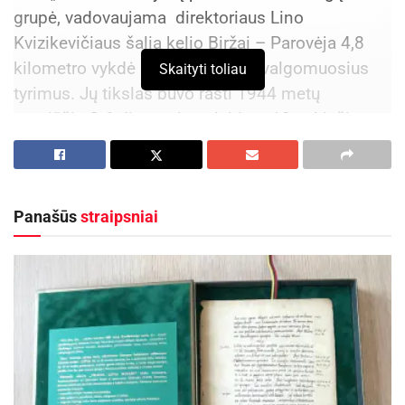
grupė, vadovaujama direktoriaus Lino
Kvizikevičiaus šalia kelio Biržai – Parovėja 4,8
kilometro vykdė archeologinus žvalgomuosius
Skaityti toliau
tyrimus. Jų tikslas buvo rasti 1944 metų
rugpjūčio 2-6 dienomis palaidotų 13 vokiečių
karių palaikus bei toje pačioje kapavietėje
perlaidotus 1990 m. kasant trasą Kilučių g.
rastus 4-5 vokiečių karių palaikus.
Panašūs
straipsniai
Vermachto karių sovietinė valdžia nelaidojo,
vokiečių karių kapų niekas oficialiai
nepažymėdavo ir jų neprižiūrėjo. Užritindami
akmenį ar virš kapo pasodindami medį
kapavietes pažymėdavo tik patys vietiniai
žmonės, rizikuodami būti suimti ar ištremti „už
pagarbą vokiečių okupantams“. Mirštant