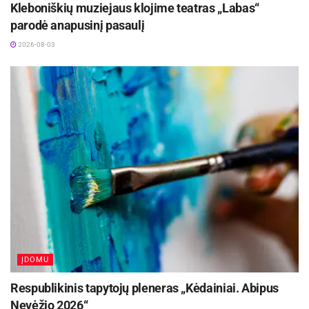
Kleboniškių muziejaus klojime teatras „Labas“
parodė anapusinį pasaulį
2026-08-03
ĮDOMU
Respublikinis tapytojų pleneras „Kėdainiai. Abipus
Nevėžio 2026“