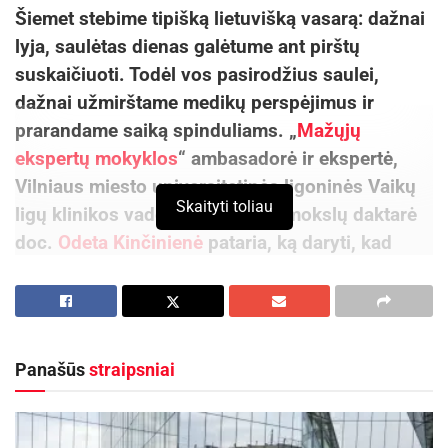
Šiemet stebime tipišką lietuvišką vasarą: dažnai
lyja, saulėtas dienas galėtume ant pirštų
suskaičiuoti. Todėl vos pasirodžius saulei,
dažnai užmirštame medikų perspėjimus ir
prarandame saiką spinduliams. „
Mažųjų
ekspertų mokyklos
“ ambasadorė ir ekspertė,
Vilniaus miesto universitetinės ligoninės Vaikų
Skaityti toliau
ligų klinikos vadovė medicinos mokslų daktarė
doc.
Odeta Kinčinienė
pataria, ką daryti, kad
meiliai iš vaikiškų piešinėlių besišypsanti motulė
saulė netaptų pikta pamote.
„Pastaruoju metu tapo labai madinga kalbėti apie
Panašūs
straipsniai
tai, kuo saulė pavojinga. Taip, perdozuoti saulės
spindulių yra pavojinga, tačiau pirmiausia reikėtų
pakalbėti apie tai, kad saulė yra naudinga.