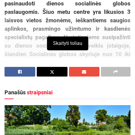
pasinaudoti dienos socialinės globos
paslaugomis. Šiuo metu centre yra likusios 3
laisvos vietos žmonėms, ieškantiems saugios
aplinkos, prasmingo užimtumo ir kasdienės
specialistų pagalbos. Norintiesiems susipažinti
Skaityti toliau
su dienos socialinės globos veikla įstaigoje,
šiandien Socialinės globos skyriuje nuo 10 iki
15 val. vyks atvirų durų diena.
Renginio metu bus pristatomos skyriaus
teikiamos paslaugos, erdvės, atsakoma į
Panašūs
straipsniai
rūpimus klausimus.
Aktualios
naujienos
„Globalūs Zarasai“ subūrė kraštiečius iš įvairių
pasaulio kampelių