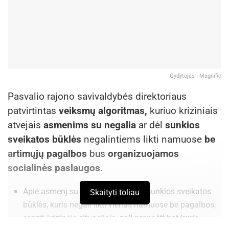
Gydytojas | Magnific
Pasvalio rajono savivaldybės direktoriaus
patvirtintas
veiksmų algoritmas,
kuriuo kriziniais
atvejais
asmenims su negalia
ar dėl
sunkios
sveikatos būklės
negalintiems likti namuose
be
artimųjų pagalbos
bus
organizuojamos
socialinės paslaugos
.
Apie asmenį su negalia ar asmenį sunkios sveikatos
Skaityti toliau
būklės, kuris negali likti vienas namuose be pagalbos,
esantį krizinėje situacijoje,
gali pranešti bet kuris