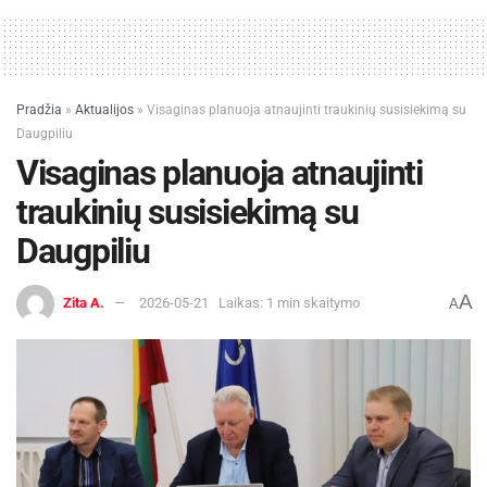
Pradžia
»
Aktualijos
»
Visaginas planuoja atnaujinti traukinių susisiekimą su
Daugpiliu
Visaginas planuoja atnaujinti
traukinių susisiekimą su
Daugpiliu
A
Zita A.
2026-05-21
Laikas: 1 min skaitymo
A