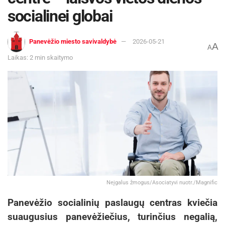
socialinei globai
Panevėžio miesto savivaldybė
2026-05-21
A
A
Laikas: 2 min skaitymo
Neįgalus žmogus/Asociatyvi nuotr./Magnific
Panevėžio socialinių paslaugų centras kviečia
suaugusius panevėžiečius, turinčius negalią,