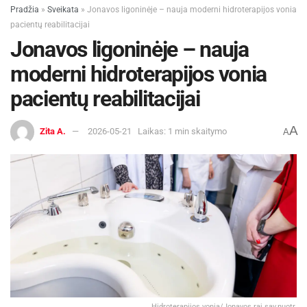
Pradžia
»
Sveikata
»
Jonavos ligoninėje – nauja moderni hidroterapijos vonia
pacientų reabilitacijai
Jonavos ligoninėje – nauja
moderni hidroterapijos vonia
pacientų reabilitacijai
A
Zita A.
2026-05-21
Laikas: 1 min skaitymo
A
Hidroterapijos vonia/Jonavos raj.sav.nuotr.