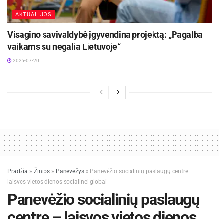
AKTUALIJOS
Visagino savivaldybė įgyvendina projektą: „Pagalba
vaikams su negalia Lietuvoje“
2026-07-20
Pradžia
»
Žinios
»
Panevėžys
»
Panevėžio socialinių paslaugų centre –
laisvos vietos dienos socialinei globai
Panevėžio socialinių paslaugų
centre – laisvos vietos dienos