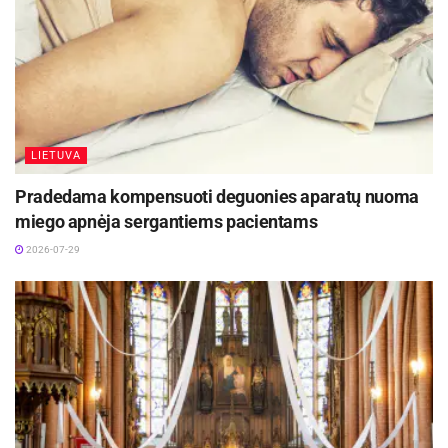
Šaltinis:
Jonavos rajono savivaldybė
LIETUVA
Pradedama kompensuoti deguonies aparatų nuoma
miego apnėja sergantiems pacientams
2026-07-29