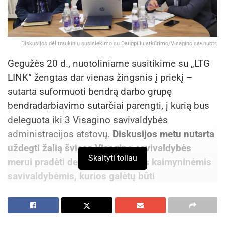
Diskusijos dėl traukinių susisiekimo su Daugpiliu atkūrimo/Visagino sav.nuotr.
Gegužės 20 d., nuotoliniame susitikime su „LTG
LINK“ žengtas dar vienas žingsnis į priekį –
sutarta suformuoti bendrą darbo grupę
bendradarbiavimo sutarčiai parengti, į kurią bus
deleguota iki 3 Visagino savivaldybės
administracijos atstovų.
Diskusijos metu nutarta
uždegti žalią šviesą Visagino savivaldybės
Skaityti toliau
merui pradėti derybas su kitomis kaimyninėmis
savivaldybėmis, kurios galėtų būti
suinteresuotos traukinių susisiekimo su
Daugpiliu atkūrimu.