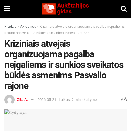
Pradžia
»
Aktualijos
»
Kriziniais atvejais organizuojama pagalba neįgaliems
ir sunkios sveikatos būklės asmenims Pasvalio rajone
Kriziniais atvejais
organizuojama pagalba
neįgaliems ir sunkios sveikatos
būklės asmenims Pasvalio
rajone
A
Zita A.
2026-05-21
Laikas: 2 min skaitymo
A