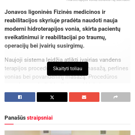
Jonavos ligoninės Fizinės medicinos ir
reabilitacijos skyriuje pradėta naudoti nauja
moderni hidroterapijos vonia, skirta pacientų
sveikatinimui ir reabilitacijai po traumų,
operacijų bei įvairių susirgimų.
Naujoji sistema leidžia atlikti įvairias vandens
terapijos procedūras – sūkurinį masažą, perlines
Skaityti toliau
vonias bei povandeninį masažą. Procedūros
parenkamos individualiai pagal kiekvieno
paciento poreikius. Įrangoje galima rinktis iš 28
skirtingų masažo programų, reguliuoti vandens
temperatūrą bei taikyti limfodrenažinį ar
Panašūs
straipsniai
sinusoidinį masažą.
Aktualios
naujienos