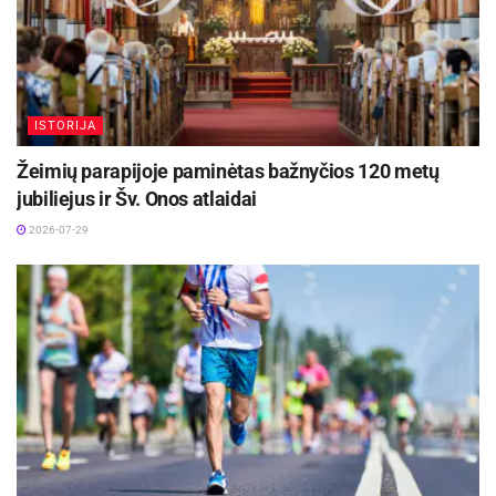
ISTORIJA
Žeimių parapijoje paminėtas bažnyčios 120 metų
jubiliejus ir Šv. Onos atlaidai
2026-07-29