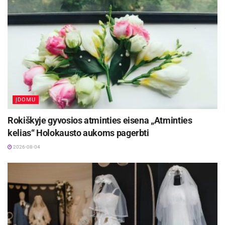
Aktualios
naujienos
Kėdainių kultūros centras organizuoja
pavėžėjimą prie kėdainiečių pastatyto kryžiaus
Baltijos kelyje
2026-08-05
Biržuose vyko tradicinė miesto šventė „Biržai –
sostinė mano“
ĮDOMU
2026-08-05
Rokiškyje gyvosios atminties eisena „Atminties
kelias“ Holokausto aukoms pagerbti
Taip pat žinomas režisierius pastebi, kad „Freken
2026-08-04
Julija“ – tai pjesė, kuri leidžia panirti į paslapčių ir
nuojautų kupiną pasaulį. „Teatras tik tada ir turi
prasmę, kai jis perkelia žiūrovą į vaizduotės
pasaulį, atplėšia nuo kasdienybės ir tokiu būdu
padeda sugrįžti į tylą, kurioje žmogus gali kelti
klausimus bei formuluoti atsakymus į jam