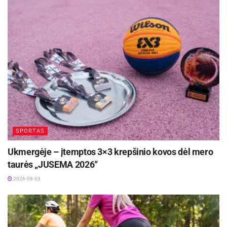
Aktualios
naujienos
Savaitgalį geriausi Lietuvos slalomo meistrai
rinksis Zarasuose
2026-08-04
Kupiškio mariose vyks Baltijos vandens
motociklų čempionato finalas
2026-08-04
SPORTAS
Netrukus „Tigrų“ žaidėjas Martynas Pertrauskas
Ukmergėje – įtemptos 3×3 krepšinio kovos dėl mero
sėdo ant nubaustųjų žaidėjų suolelio, o Artiomas
taurės „JUSEMA 2026“
Sidorovas (25:29, rez. perd. Lukas Vėželis ir
2026-08-03
Karolis Kubilius) įmušė ketvirtą šeimininkų įvartį
(4:0).
Vos po 17 sekundžių Dovydas Streckis (25:46,