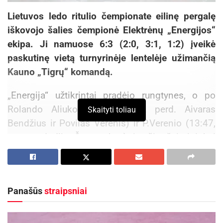
Lietuvos ledo ritulio čempionate eilinę pergalę
iškovojo šalies čempionė Elektrėnų „Energijos“
ekipa. Ji namuose 6:3 (2:0, 3:1, 1:2) įveikė
paskutinę vietą turnyrinėje lentelėje užimančią
Kauno „Tigrų“ komandą.
„Energija“ užtikrintai pradėjo rungtynes, o po
Rolando Aliukonio (7:09, rez. perd. Aivaras
Skaityti toliau
Bendžius ir Povilas Verenis) ir P.Verenio (13:47,
rez. perd. Ilja Četvertakas) įvarčių šeimininkai
išsiveržė į priekį 2:0.
Antrąjį kėlinį puikiai pradėjo I.Četvertakas (20:31,
rez. perd. P.Verenis ir A.Bendžius), kuris jau 31-ą
Panašūs
straipsniai
kėlinio sekundę padidino atotrūkį nuo varžovų iki
trijų – 3:0.