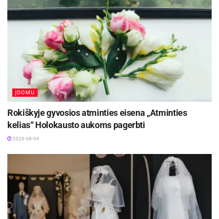
dalyvių geografija rodo siekį menine forma
kalbėti apie asmenybę aktualybėje ir kartu sudaro
galimybę plačiau apžvelgti regiono dailės lauką.
Parodos atidarymo metu pristatytas ir projekto
leidinys – kultūros aktualijų laikraštis „Karštas
taškas“.
ĮDOMU
Rokiškyje gyvosios atminties eisena „Atminties
kelias“ Holokausto aukoms pagerbti
2026-08-04
-
+