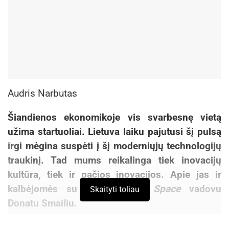
Audris Narbutas
Šiandienos ekonomikoje vis svarbesnę vietą
užima startuoliai. Lietuva laiku pajutusi šį pulsą
irgi mėgina suspėti į šį moderniųjų technologijų
traukinį. Tad mums reikalinga tiek inovacijų
kultūra, tiek ir pačios inovacijos. Apie jas ir
kalbėjomės su
KTU Startup Space
vadovu
Skaityti toliau
Donatu Smailiu.
Šiandien daug kalbama apie inovacijų kultūrą ir