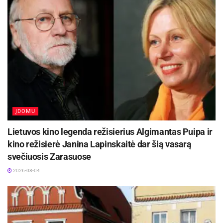
tarptautiniuose konkursuose, grupinėse
parodose, meno mugėse, už idėjas ir jų
įgyvendinimą puošiant Panevėžio miestą bei
indėlį į dailės pedagogiką.
Premija už Panevėžio kultūros ir istorijos žurnalą
„Senvagė“, atgaivintą po 24 metų, įvertinta jo
kūrybinė grupė –
ĮDOMU
Lietuvos kino legenda režisierius Algimantas Puipa ir
kino režisierė Janina Lapinskaitė dar šią vasarą
svečiuosis Zarasuose
2026-08-04