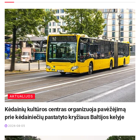
tiems, kurių darbai, veikla, kurie patys yra tapę
Panevėžio kokybės ženklu. Nuoširdžiai sveikinu
tapusius Kultūros ir meno premijos laureatais.
Dėkoju Jums už tai, ką esate nuveikę ir už tai, ką
dar padarysite garsindami Panevėžio vardą. Kuo
geriausios sėkmės ateityje, veiklose ir
projektuose“, – sveikindamas linkėjo miesto
meras Rytis Račkauskas.
AKTUALIJOS
Kėdainių kultūros centras organizuoja pavėžėjimą
prie kėdainiečių pastatyto kryžiaus Baltijos kelyje
2026-08-05