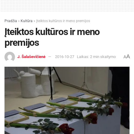
Pradžia
»
Kultūra
»
Įteiktos kultūros ir meno premijos
Įteiktos kultūros ir meno
premijos
A
J. Šalaševičienė
2016-10-27
Laikas: 2 min skaitymo
A