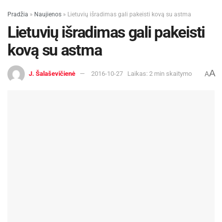
Pradžia
»
Naujienos
»
Lietuvių išradimas gali pakeisti kovą su astma
-
+
1
4
Lietuvių išradimas gali pakeisti
kovą su astma
A
J. Šalaševičienė
2016-10-27
Laikas: 2 min skaitymo
A