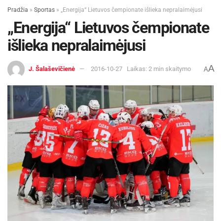
Pradžia
»
Sportas
»
„Energija“ Lietuvos čempionate išlieka nepralaimėjusi
„Energija“ Lietuvos čempionate
išlieka nepralaimėjusi
A
J. Šalaševičienė
2016-10-27
Laikas: 2 min skaitymo
A