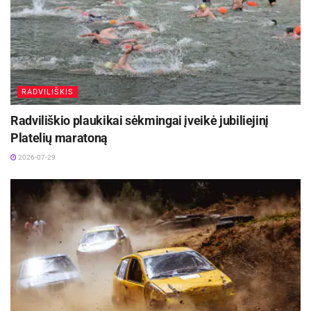
spalio 29 ir 30 dienomis jie susikaus su
Baltarusijos septyniolikmečių rinktine.
RADVILIŠKIS
Radviliškio plaukikai sėkmingai įveikė jubiliejinį
Platelių maratoną
2026-07-29