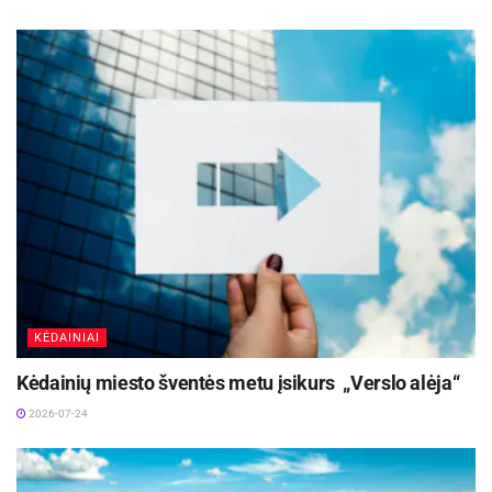
technologija sukūrė įrenginį, kuris susisiekia su
išmaniuoju įrenginiu ir taip informacija yra
perduodama. Gydytojai puikiai gali matyti plaučių
būklę, kai susitinka su pacientu. Šia idėja tikiu
labiausiai. Projektas jau yra arti investicijų, šiuo
metu vyksta derybos su investuotojais, galima
sakyti, jau ir susirinko investicijas projektui
vystyti. Jie turi gerą komandą ir labai noriu tikėti,
kad pasieks sėkmę.
Dėkojame už pokalbį
KĖDAINIAI
Kėdainių miesto šventės metu įsikurs „Verslo alėja“
2026-07-24