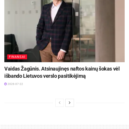
FINANSAI
Vaidas Žagūnis. Atsinaujinęs naftos kainų šokas vėl
išbando Lietuvos verslo pasitikėjimą
2026-07-22