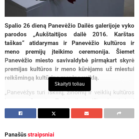
Spalio 26 dieną Panevėžio Dailės galerijoje vyko
parodos „Aukštaitijos dailė 2016. Karštas
taškas“ atidarymas ir Panevėžio kultūros ir
meno premijų įteikimo ceremonija. Šiemet
Panevėžio miesto savivaldybė pirmąkart skyrė
premijas kultūros ir meno kūrėjams už miestui
reikšmingą kultūrinę meninę veiklą.
Skaityti toliau
„Panevėžys turi iškilių, žinomų ir veiklių kultūros
ir meno žmonių. Todėl tikrai džiaugiuosi, kad
Kultūros ir meno taryba vargo, rinkdama
geriausius iš geriausių. Tai reiškia, kad kultūra ir
menas Panevėžyje turi vertę. Šiemet pirmą, bet
Panašūs
straipsniai
tikrai ne paskutinį kartą įteikiamos premijos