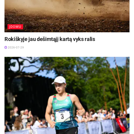
ĮDOMU
Rokiškyje jau dešimtąjį kartą vyks ralis
2026-07-29