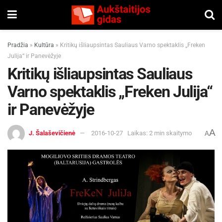
Pradžia
»
Kultūra
»
Kritikų išliaupsintas Sauliaus Varno spektaklis „Freken
Julija“ ir Panevėžyje
Kritikų išliaupsintas Sauliaus
Varno spektaklis „Freken Julija“
ir Panevėžyje
A
J. Šalaševičienė
2016-10-27
Laikas: 2 min skaitymo
A