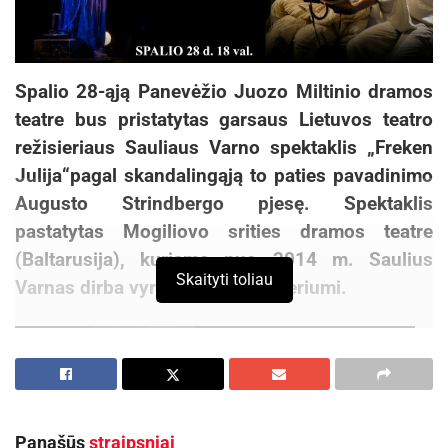
Spalio 28-ąją Panevėžio Juozo Miltinio dramos
teatre bus pristatytas garsaus Lietuvos teatro
režisieriaus Sauliaus Varno spektaklis „Freken
Julija“pagal skandalingąją to paties pavadinimo
Augusto Strindbergo pjesę. Spektaklis
pastatytas Mogiliovo srities dramos teatre
(Baltarusija), kuriame nuo 2014 m. Saulius
Skaityti toliau
Varnas dirba vyriausiuoju režisieriumi.
Panašūs
straipsniai