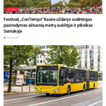
ĮDOMU
Festivalį „ConTempo“ Kaune uždarys sudėtingas
pasirodymas aštuonių metrų aukštyje ir piknikas
Santakoje
2026-08-05