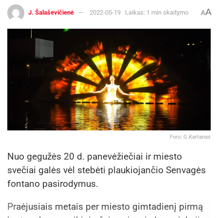
A
J. Šalaševičienė
2022-05-19
Laikas: 1 min skaitymo
A
Foro: G.Kartanas
Nuo gegužės 20 d. panevėžiečiai ir miesto
svečiai galės vėl stebėti plaukiojančio Senvagės
fontano pasirodymus.
Praėjusiais metais per miesto gimtadienį pirmą