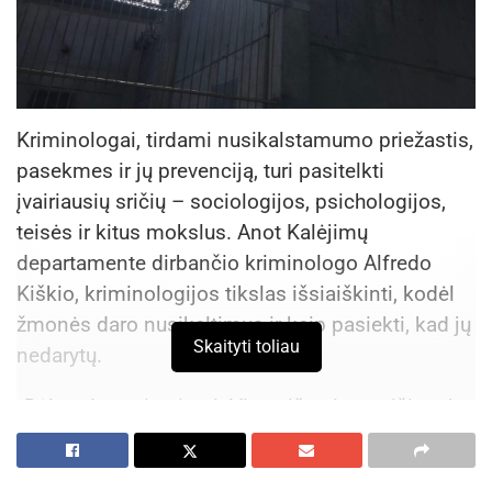
Kriminologai, tirdami nusikalstamumo priežastis,
pasekmes ir jų prevenciją, turi pasitelkti
įvairiausių sričių – sociologijos, psichologijos,
teisės ir kitus mokslus. Anot Kalėjimų
departamente dirbančio kriminologo Alfredo
Kiškio, kriminologijos tikslas išsiaiškinti, kodėl
žmonės daro nusikaltimus ir kaip pasiekti, kad jų
Skaityti toliau
nedarytų.
„Dėl to daromi tyrimai. Viena iš tyrimų sričių – ką
daryti su tais žmonėmis, kurie nusikalto.
Moksliniu požiūriu, svarbu sužinoti, kaip pasiekti,