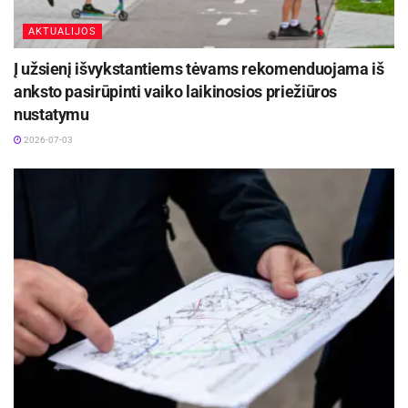
Gegužės 27-oji – Kriminologų diena.
AKTUALIJOS
Parengė: Irmina Frolova-Milašienė.
Į užsienį išvykstantiems tėvams rekomenduojama iš
anksto pasirūpinti vaiko laikinosios priežiūros
nustatymu
2026-07-03