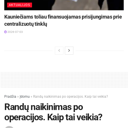
AKTUALIJOS
Kauniečiams toliau finansuojamas prisijungimas prie
centralizuotų tinklų
2026-07-03
Pradžia
»
Įdomu
»
Randų naikinimas po operacijos. Kaip tai veikia?
Randų naikinimas po
operacijos. Kaip tai veikia?