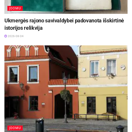
ĮDOMU
Ukmergės rajono savivaldybei padovanota išskirtinė
istorijos relikvija
2026-08-04
ĮDOMU