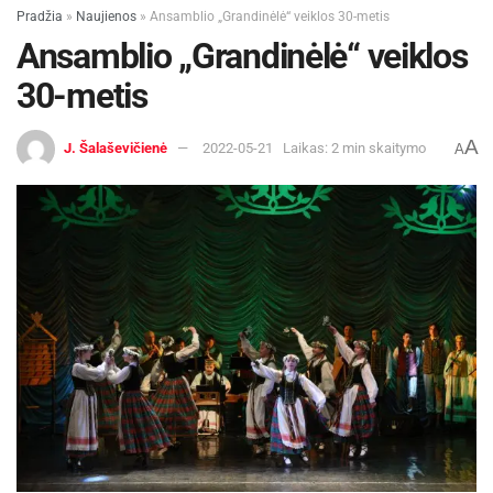
jų teigimu nebūna taip, kad sakytų vieno ar kito
Pradžia
»
Naujienos
»
Ansamblio „Grandinėlė“ veiklos 30-metis
dalyko nedarysiu.
Ansamblio „Grandinėlė“ veiklos
30-metis
A
J. Šalaševičienė
2022-05-21
Laikas: 2 min skaitymo
A