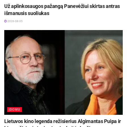
Už aplinkosaugos pažangą Panevėžiui skirtas antras
išmanusis suoliukas
2026-08-05
ĮDOMU
Lietuvos kino legenda režisierius Algimantas Puipa ir