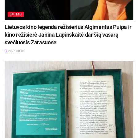
ĮDOMU
Lietuvos kino legenda režisierius Algimantas Puipa ir
kino režisierė Janina Lapinskaitė dar šią vasarą
svečiuosis Zarasuose
2026-08-04