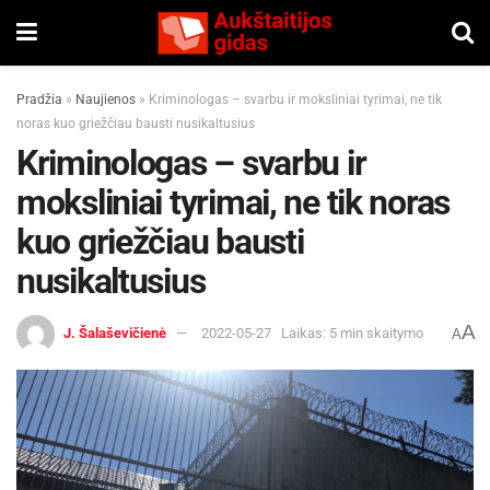
Pradžia
»
Naujienos
»
Kriminologas – svarbu ir moksliniai tyrimai, ne tik
noras kuo griežčiau bausti nusikaltusius
Kriminologas – svarbu ir
moksliniai tyrimai, ne tik noras
kuo griežčiau bausti
nusikaltusius
A
J. Šalaševičienė
2022-05-27
Laikas: 5 min skaitymo
A