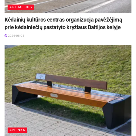
AKTUALIJOS
Kėdainių kultūros centras organizuoja pavėžėjimą
prie kėdainiečių pastatyto kryžiaus Baltijos kelyje
2026-08-05
APLINKA