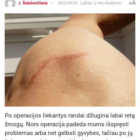
A
J. Šalaševičienė
2022-05-20
Laikas: 2 min skaitymo
A
Po operacijos liekantys randai džiugina labai retą
žmogų. Nors operacija padeda mums išspręsti
problemas arba net gelbsti gyvybes, tačiau po jų