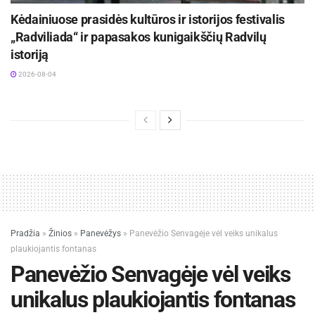
Kėdainiuose prasidės kultūros ir istorijos festivalis
„Radviliada“ ir papasakos kunigaikščių Radvilų
istoriją
2026-08-04
Pradžia
»
Žinios
»
Panevėžys
»
Panevėžio Senvagėje vėl veiks unikalus
plaukiojantis fontanas
Panevėžio Senvagėje vėl veiks
unikalus plaukiojantis fontanas