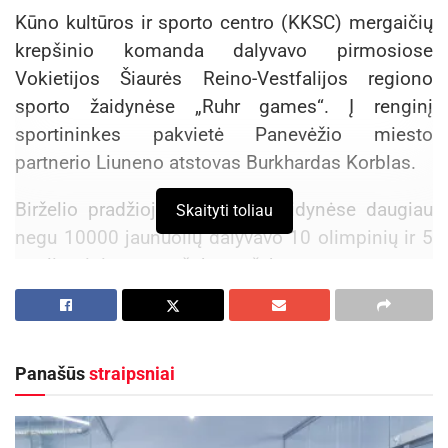
Kūno kultūros ir sporto centro (KKSC) mergaičių
krepšinio komanda dalyvavo pirmosiose
Vokietijos Šiaurės Reino-Vestfalijos regiono
sporto žaidynėse „Ruhr games“. Į renginį
sportininkes pakvietė Panevėžio miesto
partnerio Liuneno atstovas Burkhardas Korblas.
Birželio pradžioje vykusiose žaidynėse daugiau
Skaityti toliau
negu 10000 jaunuolių dalyvavo 10 olimpinių ir 5
neolimpinių sporto šakų varžybose.
„Šalia Liuneno esančiame Eseno mieste
organizuotas grandiozinis atidarymas. Jame
dalyvavo muzikos, šokių ir akrobatikos
Panašūs
straipsniai
žvaigždės. Liunene panevėžietėms suteiktos
puikios gyvenimo, maitinimo ir treniruočių