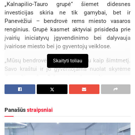
„Kalnapilio-Tauro grupė“ šiemet didesnes
investicijas skiria ne tik gamybai, bet ir
Panevėžiui – bendrovė rems miesto vasaros
renginius. Grupė kasmet aktyviai prisideda prie
įvairių iniciatyvų įgyvendinimo bei dalyvauja
įvairiose miesto bei jo gyventojų veiklose.
„Mūsų bendrovė gyvuoja daugiau kaip šimtmetį.
Skaityti toliau
Savo kraštui ir jo gyventojams nuolat skyrėme
daug dėmesio, rūpinomės miesto plėtra – nuo
šiol tą darysime dar aktyviau, pradėdami nuo
Panevėžio vasaros renginių rėmimo“, – kalbėjo
„Kalnapilio-Tauro grupės“ generalinis direktorius
Panašūs
straipsniai
Marijus Kirstukas.
Aktualios
naujienos