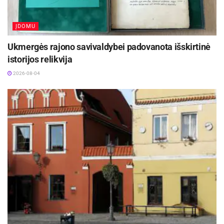
ĮDOMU
Ukmergės rajono savivaldybei padovanota išskirtinė
istorijos relikvija
2026-08-04