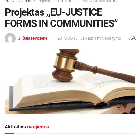
Pradžia
»
Įdomu
»
Projektas ,,EU-JUSTICE FORMS IN COMMUNITIES”
Projektas ,,EU-JUSTICE
FORMS IN COMMUNITIES”
A
J. Šalaševičienė
2015-06-16
Laikas: 1 min skaitymo
A
Aktualios
naujienos