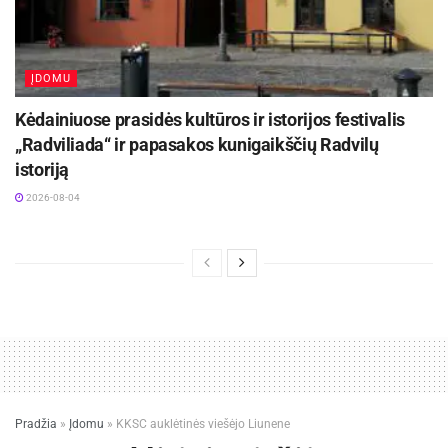
ĮDOMU
Kėdainiuose prasidės kultūros ir istorijos festivalis
„Radviliada“ ir papasakos kunigaikščių Radvilų
istoriją
2026-08-04
Pradžia
»
Įdomu
»
KKSC auklėtinės viešėjo Liunene