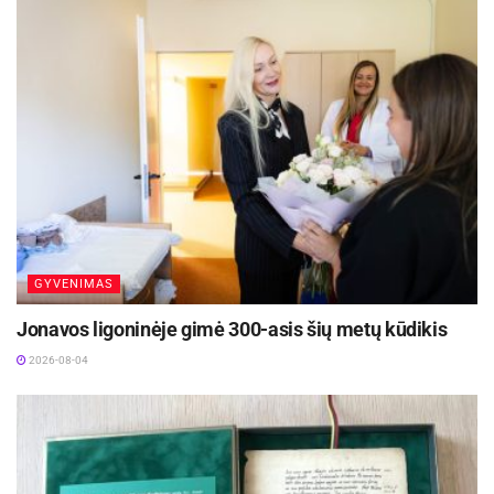
GYVENIMAS
Jonavos ligoninėje gimė 300-asis šių metų kūdikis
2026-08-04