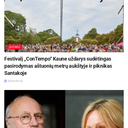
ĮDOMU
Festivalį „ConTempo“ Kaune uždarys sudėtingas
pasirodymas aštuonių metrų aukštyje ir piknikas
Santakoje
2026-08-05