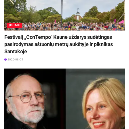
ĮDOMU
Festivalį „ConTempo“ Kaune uždarys sudėtingas
pasirodymas aštuonių metrų aukštyje ir piknikas
Santakoje
2026-08-05