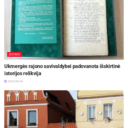
ĮDOMU
Ukmergės rajono savivaldybei padovanota išskirtinė
istorijos relikvija
2026-08-04