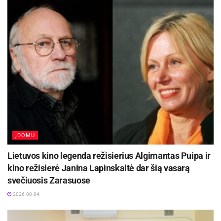
susėstu prie gausaus vaišių stalo. Ši šventė
nepasimirš niekada, nes ji tapo jau tradicine ir
kartojasi kasmet.
Toma Belousovaitė
ĮDOMU
Lietuvos kino legenda režisierius Algimantas Puipa ir
kino režisierė Janina Lapinskaitė dar šią vasarą
svečiuosis Zarasuose
2026-08-04