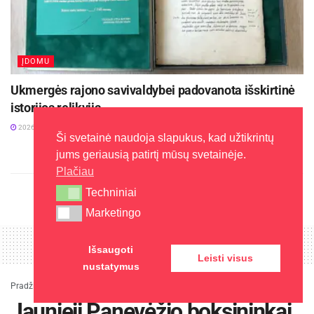
ĮDOMU
Ukmergės rajono savivaldybei padovanota išskirtinė
istorijos relikvija
2026-08-04
Ši svetainė naudoja slapukus, kad užtikrintų
jums geriausią patirtį mūsų svetainėje.
Plačiau
Techniniai
Techniniai
Marketingo
Marketingo
Išsaugoti
Leisti visus
nustatymus
Pradžia
»
Įdomu
»
Jaunieji Panevėžio boksininkai – čempionai
Jaunieji Panevėžio boksininkai