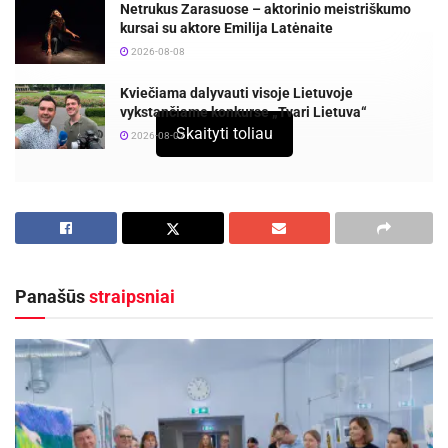
Netrukus Zarasuose – aktorinio meistriškumo
kursai su aktore Emilija Latėnaite
2026-08-08
Kviečiama dalyvauti visoje Lietuvoje
vykstančiame konkurse „Tvari Lietuva“
Skaityti toliau
2026-08-07
Lietuvos namų ūkių valdytojų asociacija ,,Linuva”
yra nepelno siekianti organizacija, kuri vienija ir
atstovauja daugiabučių, sodo, garažų ir
gyvenamųjų namų kvartalų bendrijas.Asociacija
Panašūs
straipsniai
šiuo metu vykdo projektą ,,EU-JUSTICE FORMS
IN COMMUNITIES”, kurio tikslas yra kelti bendrijų
pirmininkų juridinį kompetencijų lygį.
Nuo 2015-07-01 iki 2015-09-30 bus vykdomas
projekto ,, EU-JUSTICE FORMS IN