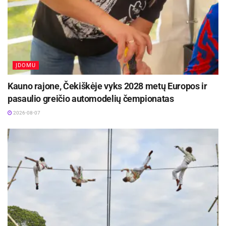
Registracija vykdoma telefonu: +37064933333,
arba el. paštu:
info@linuva.lt
.
Informaciją parengė: Utenos raj. Viešųjų ryšių
ĮDOMU
sk. vyr. specialistė Violeta Develienė
Kauno rajone, Čekiškėje vyks 2028 metų Europos ir
pasaulio greičio automodelių čempionatas
2026-08-07