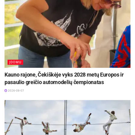
Ryšių su visuomene skyrius
ĮDOMU
Kauno rajone, Čekiškėje vyks 2028 metų Europos ir
pasaulio greičio automodelių čempionatas
2026-08-07