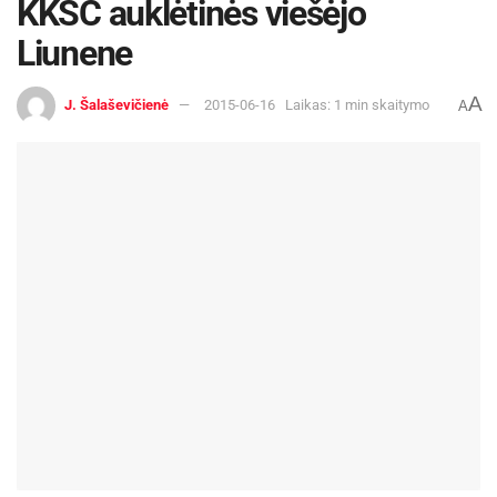
KKSC auklėtinės viešėjo
Liunene
A
J. Šalaševičienė
2015-06-16
Laikas: 1 min skaitymo
A