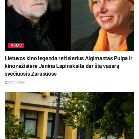
ĮDOMU
Lietuvos kino legenda režisierius Algimantas Puipa ir
kino režisierė Janina Lapinskaitė dar šią vasarą
svečiuosis Zarasuose
2026-08-04