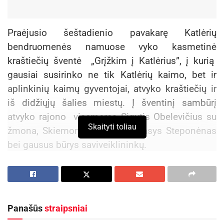
Praėjusio šeštadienio pavakarę Katlėrių
bendruomenės namuose vyko kasmetinė
kraštiečių šventė „Grįžkim į Katlėrius”, į kurią
gausiai susirinko ne tik Katlėrių kaimo, bet ir
aplinkinių kaimų gyventojai, atvyko kraštiečių ir
iš didžiųjų šalies miestų. Į šventinį sambūrį
atvyko rajono vicemeras Sigutis Obelevičius su
Skaityti toliau
žmona, Skiemonių seniūnas Stasys Steponėnas
bei gausus būrys saviveiklininkų.
Aktualios
naujienos
Prasidėjo Respublikinis tapytojų pleneras
„Kėdainiai abipus Nevėžio“!
Panašūs
straipsniai
2026-08-07