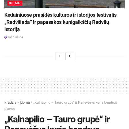
ĮDOMU
Kėdainiuose prasidės kultūros ir istorijos festivalis
„Radviliada“ ir papasakos kunigaikščių Radvilų
istoriją
2026-08-04
Pradžia
»
Įdomu
»
„Kalnapilio – Tauro grupė“ ir Panevėžys kuria bendrus
planus
„Kalnapilio – Tauro grupė“ ir