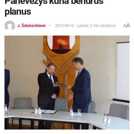
Panevėžys kuria bendrus
planus
A
J. Šalaševičienė
2015-06-16
Laikas: 2 min skaitymo
A