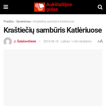
Pradžia
»
Gyvenimas
»
Kraštiečių sambūris Katlėriuose
Kraštiečių sambūris Katlėriuose
A
J. Šalaševičienė
2015-06-16
Laikas: 1 min skaitymo
A