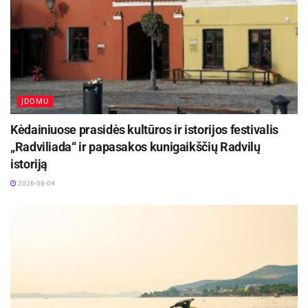
ĮDOMU
Kėdainiuose prasidės kultūros ir istorijos festivalis
„Radviliada“ ir papasakos kunigaikščių Radvilų
istoriją
2026-08-04