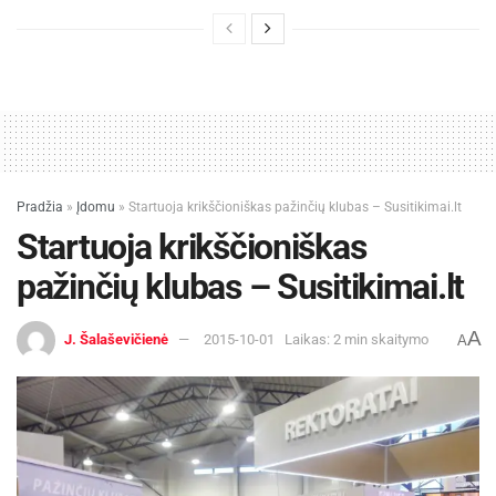
Pradžia
»
Įdomu
»
Startuoja krikščioniškas pažinčių klubas – Susitikimai.lt
Startuoja krikščioniškas
pažinčių klubas – Susitikimai.lt
A
J. Šalaševičienė
2015-10-01
Laikas: 2 min skaitymo
A