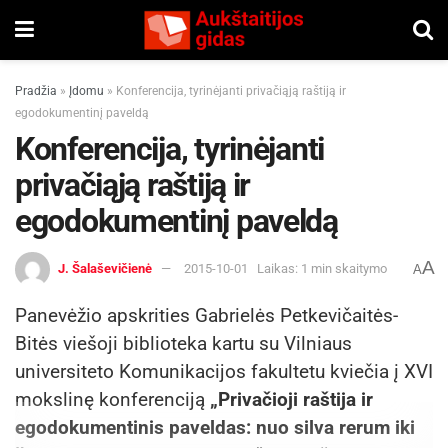
Pradžia
»
Įdomu
»
Konferencija, tyrinėjanti privačiąją raštiją ir
egodokumentinį paveldą
Konferencija, tyrinėjanti
privačiąją raštiją ir
egodokumentinį paveldą
A
J. Šalaševičienė
2015-10-01
Laikas: 1 min skaitymo
A
Panevėžio apskrities Gabrielės Petkevičaitės-
Bitės viešoji biblioteka kartu su Vilniaus
universiteto Komunikacijos fakultetu kviečia į XVI
mokslinę konferenciją
„Privačioji raštija ir
egodokumentinis paveldas: nuo silva rerum iki