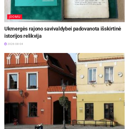
ĮDOMU
Ukmergės rajono savivaldybei padovanota išskirtinė
istorijos relikvija
2026-08-04