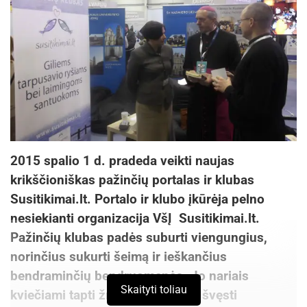
2015 spalio 1 d. pradeda veikti naujas
krikščioniškas pažinčių portalas ir klubas
Susitikimai.lt. Portalo ir klubo įkūrėja pelno
nesiekianti organizacija VšĮ Susitikimai.lt.
Pažinčių klubas padės suburti viengungius,
norinčius sukurti šeimą ir ieškančius
bendraminčių bendruomenės. Jo nariais
Skaityti toliau
kviečiami tapti žmonės, galintys švęsti