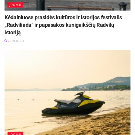
ĮDOMU
Kėdainiuose prasidės kultūros ir istorijos festivalis
„Radviliada“ ir papasakos kunigaikščių Radvilų
istoriją
2026-08-04
ĮDOMU