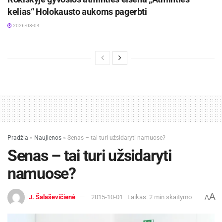
kelias“ Holokausto aukoms pagerbti
2026-08-04
Pradžia
»
Naujienos
»
Senas – tai turi užsidaryti namuose?
Senas – tai turi užsidaryti
namuose?
A
J. Šalaševičienė
2015-10-01
Laikas: 2 min skaitymo
A