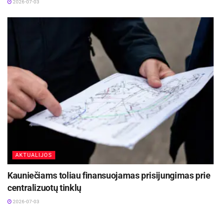
2026-07-03
retkarčiais padeda atlikti tam tikrus buities
darbus, bet ir tapti jų draugais – įgyti
pasitikėjimą, užmegzti tvirtą bei nuoširdų ryšį.
Daugiau informacijos apie MOPT projektus
galima rasti:
www.maltieciai.lt
.
AKTUALIJOS
Kauniečiams toliau finansuojamas prisijungimas prie
centralizuotų tinklų
2026-07-03