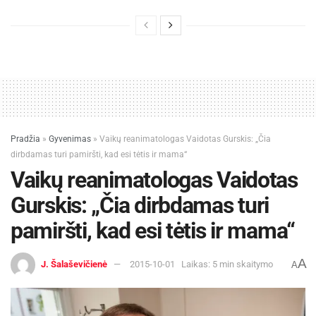
Pradžia
»
Gyvenimas
»
Vaikų reanimatologas Vaidotas Gurskis: „Čia
dirbdamas turi pamiršti, kad esi tėtis ir mama“
Vaikų reanimatologas Vaidotas
Gurskis: „Čia dirbdamas turi
pamiršti, kad esi tėtis ir mama“
A
J. Šalaševičienė
2015-10-01
Laikas: 5 min skaitymo
A