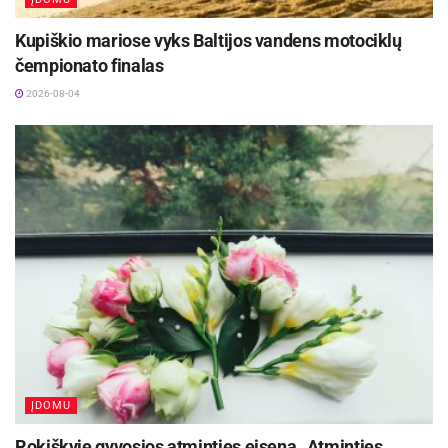
Kupiškio mariose vyks Baltijos vandens motociklų
čempionato finalas
2026-08-04
ĮDOMU
Rokiškyje gyvosios atminties eisena „Atminties