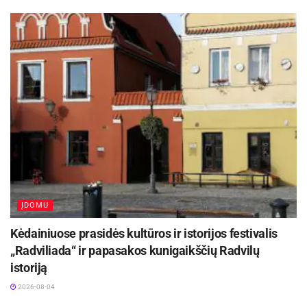
viengungiai žmonės prasmingai bei įdomiai
leisdami laiką galės surasti ir geriau pažinti
vienas kitą
ĮDOMU
Kėdainiuose prasidės kultūros ir istorijos festivalis
„Radviliada“ ir papasakos kunigaikščių Radvilų
istoriją
2026-08-04