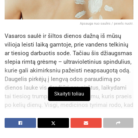
Apsauga nuo saulės / pexels nuotr.
Vasaros saulė ir šiltos dienos dažną iš mūsų
vilioja leisti laiką gamtoje, prie vandens telkinių
ar tiesiog darbuotis sode. Tačiau šis džiaugsmas
slepia rimtą grėsmę – ultravioletinius spindulius,
kurie gali akimirksniu pažeisti neapsaugotą odą.
Daugelis pirkėjų į lengvą odos paraudimą po
dienos lauke vis dar žiūri pro pirštus, laikydami
Skaityti toliau
tai tiesiog trumpalaikiu nepatogumu, kuris praeis
po kelių dienų. Visgi, medicinos tyrimai rodo, kad
kiekvienas, net ir lengviausias odos pažeidimas,
palieka gilų pėdsaką organizme. Norint išvengti
skausmingų pasekmių, apsauga būtina