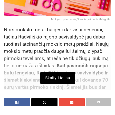
vaistinėlės dalimi, užtikrinančia saugų ir
nerūpestingą poilsį po vasaros dangumi.
Mokymo priemonės/Asociatyvi nuotr./Magnific
Šaltinis:
Partnerių turinys
Nors mokslo metai baigėsi dar visai neseniai,
tačiau Radviliškio rajono savivaldybė jau dabar
ruošiasi ateinančių mokslo metų pradžiai. Naujų
mokslo metų pradžia daugeliui šeimų, o ypač
pirmokų tėveliams, atneša ne tik džiugų laukimą,
bet ir nemažas išlaidas.
Kad pasiruošti rugsėjui
būtų lengviau, Radviliškio rajono savivaldybė ir
Skaityti toliau
šiemet kiekvienam rajono pirmokui dovanos 70
eurų vertės pirmoko rinkinį. Šiemet jis bus dar
vertingesnis – jame vaikai ras ne tik būtiniausias
kanceliarines priemones, bet ir mokyklose
naudojamus pratybų sąsiuvinių komplektus.