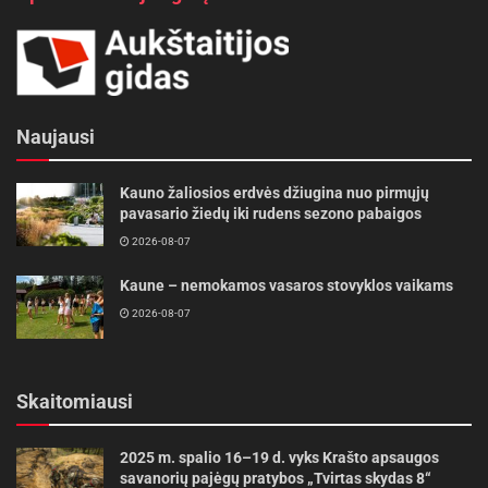
šiek tiek sumažinti šeimų finansinę naštą,
vadinasi, darome prasmingą darbą mūsų
vaikams ir jų ateičiai“, – sako meras K.
Račkauskis.
Naujausi
Šaltinis:
Radviliškio rajono savivaldybė
Kauno žaliosios erdvės džiugina nuo pirmųjų
pavasario žiedų iki rudens sezono pabaigos
2026-08-07
Kaune – nemokamos vasaros stovyklos vaikams
2026-08-07
Skaitomiausi
2025 m. spalio 16–19 d. vyks Krašto apsaugos
savanorių pajėgų pratybos „Tvirtas skydas 8“