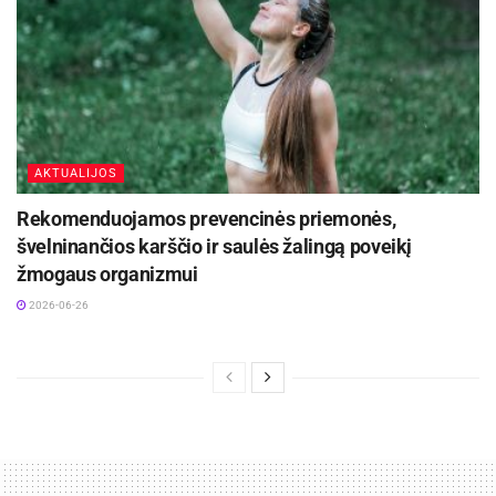
odai kvėpuoti ir tik dar labiau sustiprina giluminį
nudegimą bei padidina infekcijos riziką. Taip pat
niekada nelieskite ir nepradurkite iškilusių pūslių,
nes jos saugo pažeistą vietą nuo bakterijų.
Aktualios
naujienos
AKTUALIJOS
Ruošiatės maratonui? Kineziterapeutė įvardijo
Rekomenduojamos prevencinės priemonės,
klaidas, kurios gali sustabdyti dar iki starto
švelninančios karščio ir saulės žalingą poveikį
2026-07-29
žmogaus organizmui
2026-06-26
Visagino savivaldybė įgyvendina projektą:
„Pagalba vaikams su negalia Lietuvoje“
2026-07-20
Akcijų leidiniai – pasiruošimas
saugiam vasaros sezonui