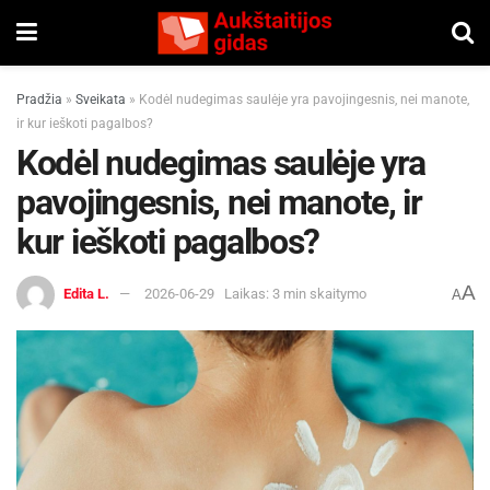
Pradžia
»
Sveikata
»
Kodėl nudegimas saulėje yra pavojingesnis, nei manote,
ir kur ieškoti pagalbos?
Kodėl nudegimas saulėje yra
pavojingesnis, nei manote, ir
kur ieškoti pagalbos?
A
Edita L.
2026-06-29
Laikas: 3 min skaitymo
A