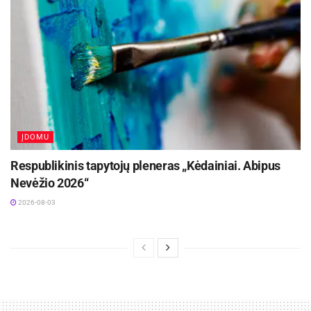
ĮDOMU
Respublikinis tapytojų pleneras „Kėdainiai. Abipus
Nevėžio 2026“
2026-08-03
-
+
1
2