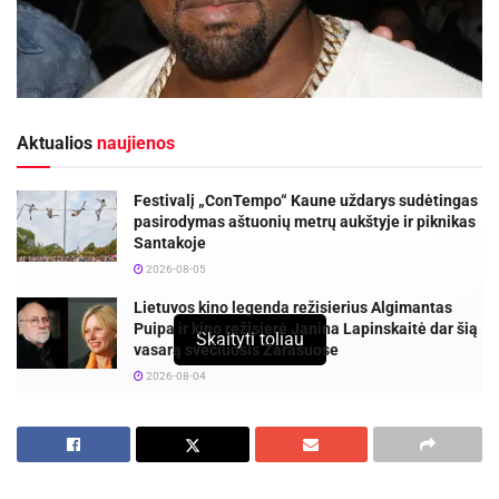
Aktualios
naujienos
Festivalį „ConTempo“ Kaune uždarys sudėtingas
pasirodymas aštuonių metrų aukštyje ir piknikas
Santakoje
2026-08-05
Lietuvos kino legenda režisierius Algimantas
Puipa ir kino režisierė Janina Lapinskaitė dar šią
Skaityti toliau
vasarą svečiuosis Zarasuose
2026-08-04
Pasak portalo
www.stuff.co.nz
, žiniasklaida,
remdamasi neatpažintais šaltiniais, skelbia, kad