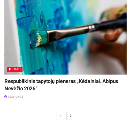
pristatytą leidinį. Nenuostabu, kad po įdomaus
autorės pasakojimo visos knygos buvo
išgraibstytas.
Na, o visus, kurie norėtų paskaityti I.
Liutkevičienės knygą „15 matų su Galina
Dauguvietyte. Kas liko nutylėta?“ kviečiame
apsilankyti miesto bibliotekose.
ĮDOMU
Respublikinis tapytojų pleneras „Kėdainiai. Abipus
Nevėžio 2026“
2026-08-03