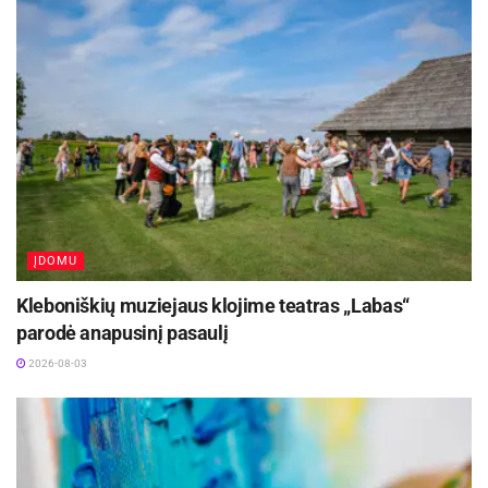
pusės pas kaimynus, tik apsnigę jau bus. Ir dar
galėtume ilgai kalbėtis, bet daržinėje laukia
neužbaigti kiškiai.
Aktualios
naujienos
Festivalį „ConTempo“ Kaune uždarys sudėtingas
pasirodymas aštuonių metrų aukštyje ir piknikas
Santakoje
2026-08-05
ĮDOMU
Lietuvos kino legenda režisierius Algimantas
Kleboniškių muziejaus klojime teatras „Labas“
Puipa ir kino režisierė Janina Lapinskaitė dar šią
vasarą svečiuosis Zarasuose
parodė anapusinį pasaulį
2026-08-04
2026-08-03
Elnių šiaudinę šeimyną išnešame į kiemą, tegu
pratinasi lauke būti, papozuoja nuotraukai,
netrukus teks jiems keliauti į miestą.