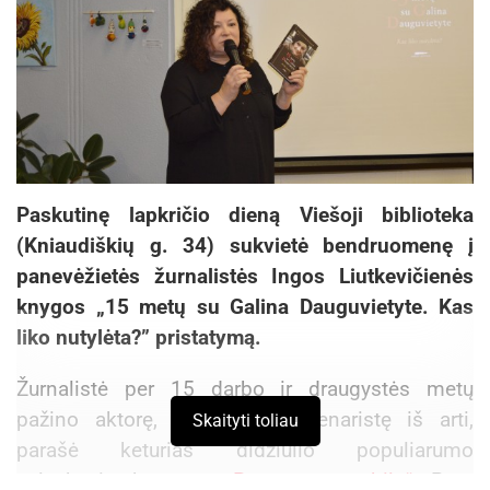
Paskutinę lapkričio dieną Viešoji biblioteka
(Kniaudiškių g. 34) sukvietė bendruomenę į
panevėžietės žurnalistės Ingos Liutkevičienės
knygos „15 metų su Galina Dauguvietyte. Kas
liko nutylėta?” pristatymą.
Žurnalistė per 15 darbo ir draugystės metų
pažino aktorę, režisierę ir scenaristę iš arti,
Skaityti toliau
parašė keturias didžiulio populiarumo
sulaukusias knygas –
„Perpetuum mobile“
, „Post