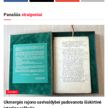
Kas tai bus ir kaip atrodys, „Ūkininko patarėjui“
Panašūs
straipsniai
akies krašteliu buvo leista pamatyti, dar
kruopštaus darbo likus kelioms dienoms.
Skapiškėnų Gražinos ir Igno Vilimų sodybos
daržinaitėje verda darbai, bet pačios didžiausios
šiaudų skulptūros jau padarytos.
ĮDOMU
Ukmergės rajono savivaldybei padovanota išskirtinė