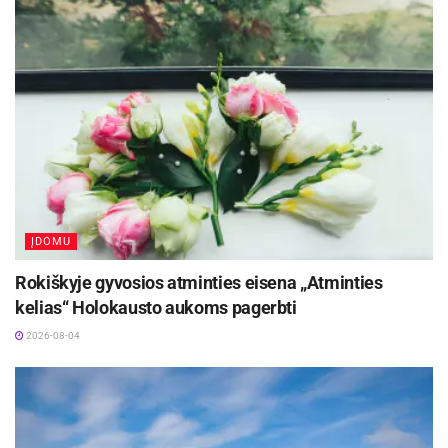
ĮDOMU
Rokiškyje gyvosios atminties eisena „Atminties
kelias“ Holokausto aukoms pagerbti
2026-08-04