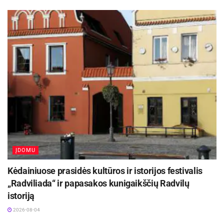
39-erių hip hop dainos ,,Jesus Walks“autorius
Kanye West buvo nugabentas į
„Neuropsichiatrinę Resnick-UCLA“ ligoninę
praėjusią savaitę po to, kai policija atsakė į
pranešimą dėl pagalbos prašymo, pranešė
žiniasklaida.
Žmonės artimi reperiui ,,People“ žurnalui pasakė,
kad jis buvo išsekęs dėl ,,dvasinės krizės“.
ĮDOMU
Kėdainiuose prasidės kultūros ir istorijos festivalis
„Radviliada“ ir papasakos kunigaikščių Radvilų
istoriją
2026-08-04