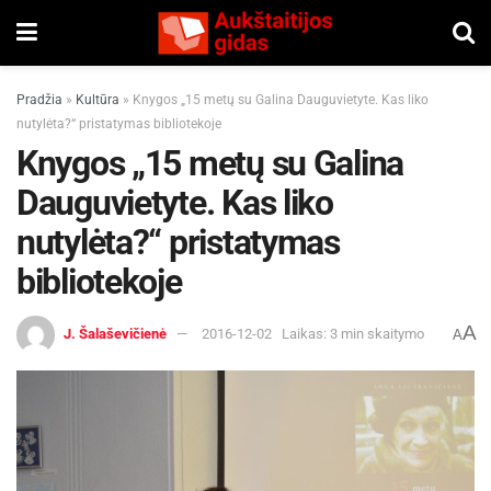
Pradžia
»
Kultūra
»
Knygos „15 metų su Galina Dauguvietyte. Kas liko
nutylėta?“ pristatymas bibliotekoje
Knygos „15 metų su Galina
Dauguvietyte. Kas liko
nutylėta?“ pristatymas
bibliotekoje
A
J. Šalaševičienė
2016-12-02
Laikas: 3 min skaitymo
A