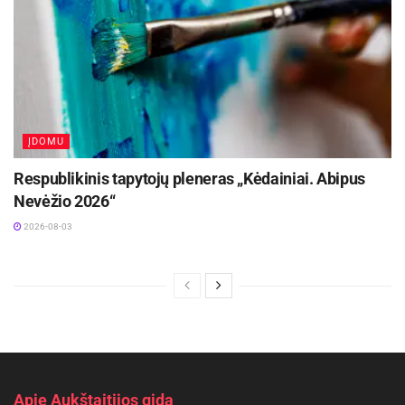
ĮDOMU
Respublikinis tapytojų pleneras „Kėdainiai. Abipus
Nevėžio 2026“
2026-08-03
Apie Aukštaitijos gidą