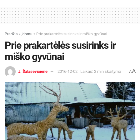
-
+
1
4
Pradžia
»
Įdomu
»
Prie prakartėlės susirinks ir miško gyvūnai
Prie prakartėlės susirinks ir
miško gyvūnai
Indrė Lašinytė
A
J. Šalaševičienė
2016-12-02
Laikas: 2 min skaitymo
A