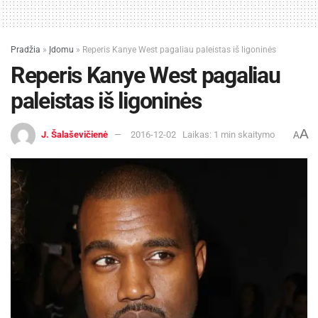
Autorės nuotraukos
Pradžia
»
Įdomu
»
Reperis Kanye West pagaliau paleistas iš ligoninės
Reperis Kanye West pagaliau
paleistas iš ligoninės
A
J. Šalaševičienė
2016-12-02
Laikas: 1 min skaitymo
A