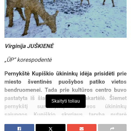
Virginija JUŠKIENĖ
„ŪP“ korespodentė
Pernykštė Kupiškio ūkininkų idėja prisidėti prie
miesto šventinės puošybos patiko vietos
bendruomenei. Tada prie kultūros centro buvo
pastatyta iš šiaudų sukurta prakartėlė. Šiemet
Skaityti toliau
pernykštį sumanymą Lietuvos ūkininkų
sąjungos Kupiškio skyriaus taryba nutarė
išplėtoti panaudojant kai ką iš senosios šiaudų
kompozicijos ir pridedant naujametinių akcentų.