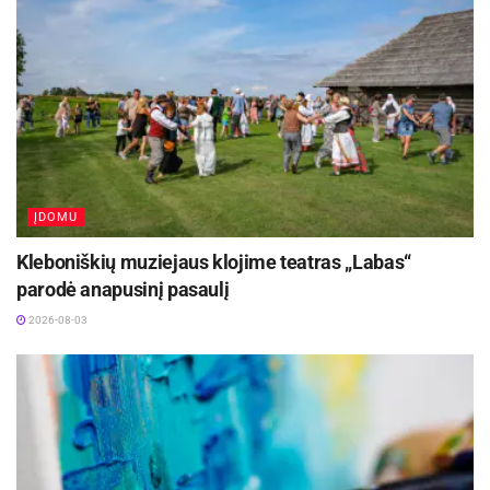
ĮDOMU
Kleboniškių muziejaus klojime teatras „Labas“
parodė anapusinį pasaulį
2026-08-03