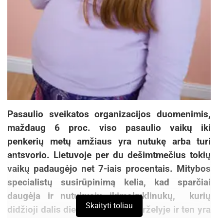
Pasaulio sveikatos organizacijos duomenimis,
maždaug 6 proc. viso pasaulio vaikų iki
penkerių metų amžiaus yra nutukę arba turi
antsvorio. Lietuvoje per du dešimtmečius tokių
vaikų padaugėjo net 7-iais procentais. Mitybos
specialistų susirūpinimą kelia, kad sparčiai
daugėja ir nutukusių ikimokyklinukų, kurių
Skaityti toliau
didžioji dalis dieną praleidžia darželyje ir ten yra