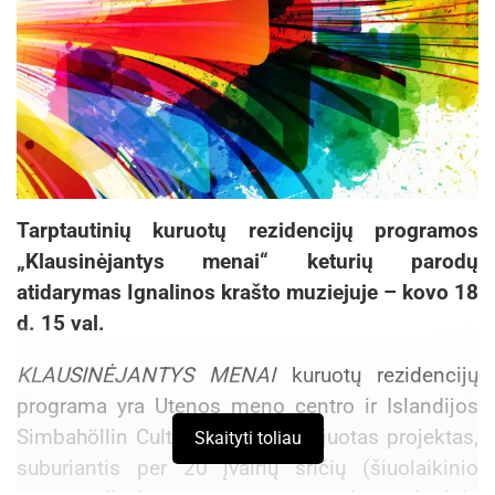
Tarptautinių kuruotų rezidencijų programos
„Klausinėjantys menai“ keturių parodų
atidarymas Ignalinos krašto muziejuje – kovo 18
d. 15 val.
KLAUSINĖJANTYS MENAI
kuruotų rezidencijų
programa yra Utenos meno centro ir Islandijos
Simbahöllin Cultural Venue inicijuotas projektas,
Skaityti toliau
suburiantis per 20 įvairių sričių (šiuolaikinio