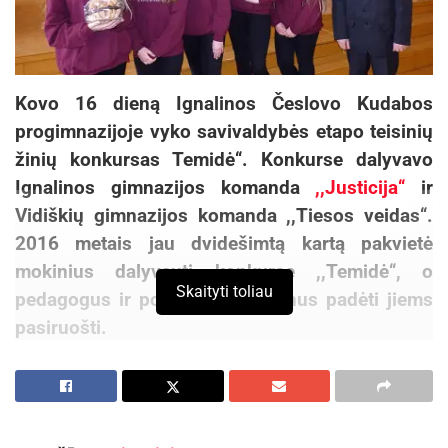
Kovo 16 dieną Ignalinos Česlovo Kudabos
progimnazijoje vyko savivaldybės etapo teisinių
žinių konkursas Temidė‘‘. Konkurse dalyvavo
Ignalinos gimnazijos komanda
,,Justicija‘‘
ir
Vidiškių gimnazijos komanda ,,Tiesos veidas‘‘.
2016 metais jau dvidešimtą kartą pakvietė
mokinius dalyvauti konkurse ,,Temidė‘‘, o
Skaityti toliau
pedagogus ir policijos pareigūnus padėti jiems
pasiruošti.
Konkurso tikslas – ugdyti mokinių teisinį
sąmoningumą, supratimą apie teisinę sistemą,
skatinti jaunimo pilietiškumą, diegti