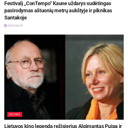
Festivalį „ConTempo“ Kaune uždarys sudėtingas
greta pusryčių košės patiekiami sumuštiniai su
pasirodymas aštuonių metrų aukštyje ir piknikas
menkos maistinės vertės batonu bei virta,
Santakoje
vadinama „daktariška“ dešra. Ir, nors abu
2026-08-05
produktai patenkina rekomenduojamų kalorijų
kiekį, organizmui naudos iš jų nedaug. Pasak
specialistės, panaši situacija yra ir su kitais
produktais – vyrauja miltiniai, bulviniai patiekalai,
riebūs padažai, trūksta šviežių daržovių ir vaisių,
kurių, vietoj 400 g per dieną, vaikai gauna vos
200 g. Ekspertė apgailestauja, kad ugdymo
įstaigose tinkamą mėsos paruošimą dažnai
apriboja turima technologinė įranga ir vietoj
konvekcinių krosnelių, kuriose galima ruošti
patiekalus garuose, maisto gamybai tenka rinktis
ĮDOMU
keptuves.
Lietuvos kino legenda režisierius Algimantas Puipa ir