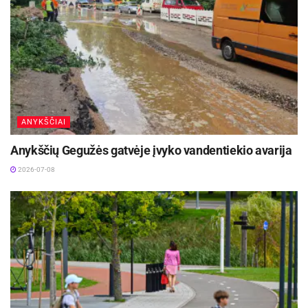
ANYKŠČIAI
Anykščių Gegužės gatvėje įvyko vandentiekio avarija
2026-07-08