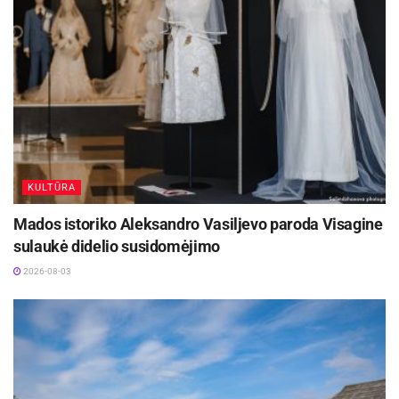
naujų knygų.
Aktualios
naujienos
Festivalį „ConTempo“ Kaune uždarys sudėtingas
pasirodymas aštuonių metrų aukštyje ir piknikas
Santakoje
2026-08-05
Kėdainių kultūros centras organizuoja
KULTŪRA
pavėžėjimą prie kėdainiečių pastatyto kryžiaus
Baltijos kelyje
Mados istoriko Aleksandro Vasiljevo paroda Visagine
2026-08-05
sulaukė didelio susidomėjimo
2026-08-03
Dailininkė Genutė Burbaitė, neslėpdama
susijaudinimo ir džiaugsmo, dėkojo Viešajai
bibliotekai galėdama šios iškilmingos šventės
metu atidaryti savo tapybos darbų parodą.
Renginio dalyviai uždavė dailininkei klausimų,