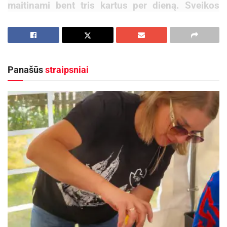
maitinami bent tris kartus per dieną. Sveikos
mitybos ekspertų teigimu, per pastaruosius
keletą metų ugdymo įstaigų maitinimo sistema
pažengė į priekį, tačiau tobulėti dar yra kur –
nuo sveikesnių patiekalų vaikams iki pačių
Panašūs
straipsniai
darbuotojų požiūrio į sveiką mitybą.
„Atsižvelgti į individualius vaiko norus ugdymo
įstaigų darbuotojai, deja, neturi galimybių, todėl
dažniausiai valgiaraštis sudaromas pagal
bendrus reikalavimus ir rekomendacijas. Atskiras
valgiaraštis vaikui sudaromas, jei tėvai pateikia
gydytojo pažymą apie tam tikrų produktų
netoleravimą ar alerginę reakciją – teigia „Tikra
mityba“ sveikatai palankaus maisto technologė
Raminta Bogušienė. – Nors valgiaraštis atitinka