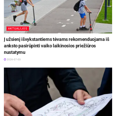
AKTUALIJOS
Į užsienį išvykstantiems tėvams rekomenduojama iš
anksto pasirūpinti vaiko laikinosios priežiūros
nustatymu
2026-07-03