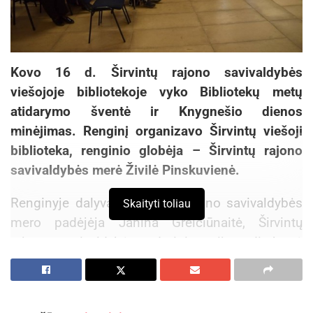
Kovo 16 d. Širvintų rajono savivaldybės
viešojoje bibliotekoje vyko Bibliotekų metų
atidarymo šventė ir Knygnešio dienos
minėjimas. Renginį organizavo Širvintų viešoji
biblioteka, renginio globėja – Širvintų rajono
savivaldybės merė Živilė Pinskuvienė.
Renginyje dalyvavo Širvintų rajono savivaldybės
Skaityti toliau
mero padėjėja Janina Greiciūnaitė, Širvintų
rajono savivaldybės administracijos direktorė
Ingrida Baltušytė – Četrauskienė, Širvintų rajono
švietimo centro direktorė ir laikinai einanti Meno
mokyklos direktorės pareigas Daiva Vinciūnienė,