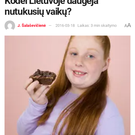
Kodėl Lietuvoje daugėja
nutukusių vaikų?
A
J. Šalaševičienė
2016-03-18
Laikas: 3 min skaitymo
A