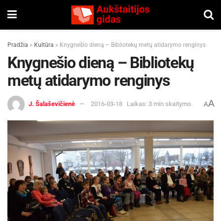
Pradžia
»
Kultūra
»
Knygnešio dieną – Bibliotekų metų atidarymo renginys
Knygnešio dieną – Bibliotekų
metų atidarymo renginys
A
J. Šalaševičienė
2016-03-18
Laikas: 3 min skaitymo
A