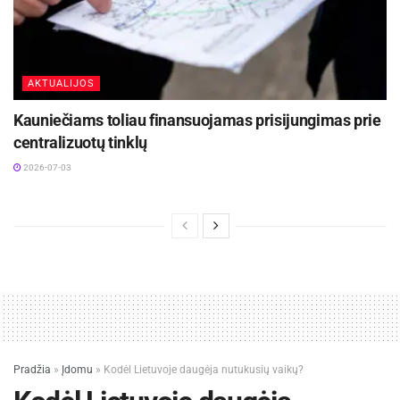
AKTUALIJOS
Kauniečiams toliau finansuojamas prisijungimas prie
centralizuotų tinklų
2026-07-03
Pradžia
»
Įdomu
»
Kodėl Lietuvoje daugėja nutukusių vaikų?