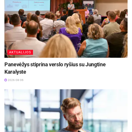
Po diskusijos ministras kartu su Anykščių rajono
su kreipiančiosiomis ar šoninius profilius.
savivaldybės administracijos atstovais lankėsi
UAB „Anykščių daržovės“ šiltnamiuose, kur
Ką rinktis pietinėje pusėje? Šilumą
susipažino su įmonės veikla, modernizacijos
atspindintys ar „screen“ audiniai, šviesesni
planais ir investicijų poreikiais. Vizito metu
tonai. Jie sumažina perkaitimą ir akinimą.
aptartos inovacijų diegimo, energetinio
efektyvumo didinimo ir aukštos pridėtinės vertės
Ar galima montuoti be gręžimo? Taip, yra
AKTUALIJOS
produktų gamybos temos.
užspaudžiami ar klijuojami laikikliai ant
Panevėžys stiprina verslo ryšius su Jungtine
lango rėmo. Vis dėlto tvirčiausias –
Ministras Edvinas Grikšas pabrėžė, kad regionų
Karalyste
montavimas į kietą pagrindą.
ekonomikos stiprinimas, aukštos kvalifikacijos
2026-08-06
specialistų pritraukimas ir inovacijų plėtra yra
Kaip prižiūrėti, kad audinys nesusibangavo?
vieni svarbiausių šalies konkurencingumo
Nelaikykite audinio drėgnoje būsenoje;
veiksnių.
nuleiskite iki apačios, kad išsitiesintų.
„Anykščiai yra puikus pavyzdys, kaip derinant
Venkite staigių trūktelėjimų.
kūrybiškumą, gamtos išteklius ir verslumą
Ar verta rinktis elektrinį valdymą? Jei langai
galima kurti aukštos pridėtinės vertės ekonomiką