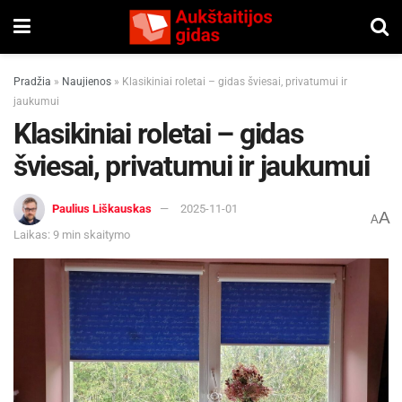
Pradžia
»
Naujienos
»
Klasikiniai roletai – gidas šviesai, privatumui ir
jaukumui
Klasikiniai roletai – gidas
šviesai, privatumui ir jaukumui
Paulius Liškauskas
2025-11-01
A
A
Laikas: 9 min skaitymo