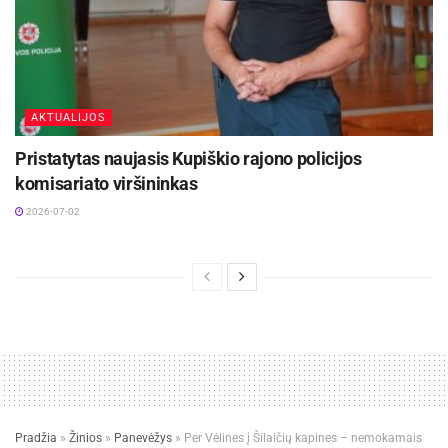
bet labiau kaista saulėje.
Smulkūs raštai, faktūros ar subtilūs žvilgesiai
padeda paslėpti dulkes ir pirštų žymes.
AKTUALIJOS
Klasikiniai roletai skirtingoms
Pristatytas naujasis Kupiškio rajono policijos
erdvėms
komisariato viršininkas
2026-07-02
Svetainei
: pusiau užtamsinantys audiniai,
„screen“ arba derinys su užuolaidomis. Jei turite
televizorių, rinkitės saulę stabdančius audinius,
kad sumažintumėte akinimą.
Miegamajam
: blackout audiniai; didesniam
sandarumui – kasetė su kreipiančiosiomis, kad
„nepabėgtų“ šviesa per šonus.
Pradžia
»
Žinios
»
Panevėžys
»
Per Vėlines į Šilaičių kapines – nemokamais