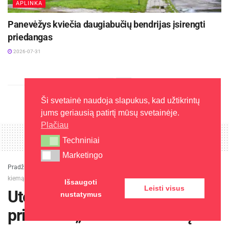
APLINKA
Panevėžys kviečia daugiabučių bendrijas įsirengti
priedangas
2026-07-31
Ši svetainė naudoja slapukus, kad užtikrintų
jums geriausią patirtį mūsų svetainėje.
Plačiau
Techniniai
Techniniai
Marketingo
Marketingo
Pradžia
»
Naujienos
»
Utenoje skelbiama prevencinė priemonė „Atlaisvink
kiemą!“
Išsaugoti
Leisti visus
Utenoje skelbiama prevencinė
nustatymus
priemonė „Atlaisvink kiemą!“