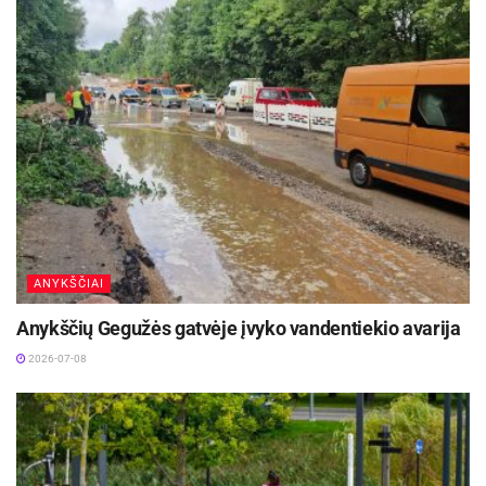
nišoje, ant sienos ar prie lubų.
Patogūs naudoti: patikimi mechanizmai,
galimybė automatikai.
Skirtumas nuo kitų sprendimų:
Lyginant su diena–naktis (juostiniais) roletais
:
klasikiniai turi ištisinį audinį; šviesa valdoma
pakėlimu/nuleidimu, o ne juostų persidengimu.
ANYKŠČIAI
Jie dažnai sandariau uždengia, ypač derinant su
kreipiančiosiomis.
Anykščių Gegužės gatvėje įvyko vandentiekio avarija
2026-07-08
Lyginant su romanetėmis
: klasikiniai roletai yra
minimalistiniai, lengvesni ir paprastesnės
priežiūros; romanetės labiau dekoratyvios ir
audiniškai „tekstūriškos“.