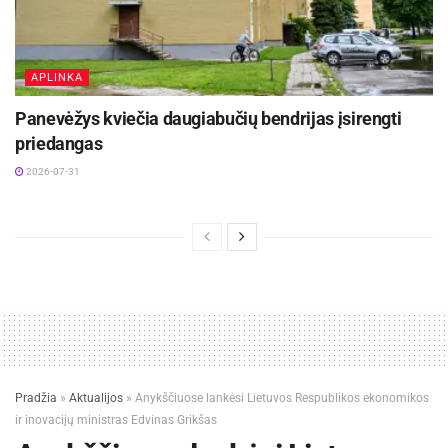
mechanizmas susidėvi, dažnai galima pakeisti
atskiras dalis.
APLINKA
Klasikiniai roletai ir energijos
Panevėžys kviečia daugiabučių bendrijas įsirengti
taupymas bei mikroklimatas
priedangas
2026-07-31
Šilumos kontrolė: šviesūs ar šilumą atspindintys
audiniai sumažina įkaitimą vasarą; žiemą roletas
sukuria papildomą oro sluoksnį prie stiklo – tai
mažina šilumos nuostolius.
Akinimo mažinimas: „screen“ ir pusiau
užtamsinantys audiniai padeda išvengti
atspindžių ekranuose, gerina darbo komfortą.
Pradžia
»
Aktualijos
»
Anykščiuose lankėsi Lietuvos Respublikos ekonomikos
Privatumas: vakare, įjungus apšvietimą,
ir inovacijų ministras Edvinas Grikšas