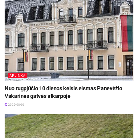
Kasetiniai klasikiniai roletai: audinys
Išsamūs specialiųjų reisų tvarkaraščiai skelbiami
susukamas į kasetę, šonuose
www.panevezioautobusai.lt ir
kreipiančiosios. Privalumas – geresnis
www.pktransportas.lt
užtamsinimas ir tvarkingas vaizdas. Ypač
patogu miegamuosiuose ir pirmo aukšto
Savivaldybė kviečia šventinių dienų kelionėms
languose.
rinktis viešąjį transportą – tai patogus, aplinkai
draugiškas ir saugus būdas pasiekti kapines Visų
Šlaitiniams ir stoglangiams: būtinos
Šventųjų ir Vėlinių dienomis. Viešasis
kreipiančiosios ir priverstinis audinio
APLINKA
transportas padės išvengti automobilių spūsčių
priglaudimas, kad roletas „nesukristų“.
ir stovėjimo vietų trūkumo prie kapinių, o kartu
Nuo rugpjūčio 10 dienos keisis eismas Panevėžio
Vakarinės gatvės atkarpoje
prisidės prie ramesnės ir darnesnės šventinės
Matavimas
:
aplinkos.
2026-08-06
Langų rėmas
: matuokite stiklo ir rėmo matomą
Vairuotojams linkime keliauti atsakingai, būti
(šviesią) dalį, pridėkite tiek, kiek leidžia
dėmesingiems vieni kitiems, planuoti keliones iš
konstrukcija, kad maksimaliai uždengtų.
anksto ir pasirūpinti, kad automobiliai bei daiktai