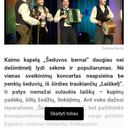
Šeduvos bernai
Kaimo kapelą „Šeduvos bernai“ daugiau nei
dešimtmetį lydi sėkmė ir populiarumas. Nė
vienas sveikinimų koncertas neapsieina be
penkių šeduvių, iš širdies traukiančių „Laiškelį“.
Ir patys nemažai sulaukia laiškų – kupinų
padėkų, šiltų žodžių, linkėjimų. Ant voko dažnai
teparašoma „Šeduvos bernams“, bet paštininkė
Skaityti toliau
korespondenciją be menkiausio vargo pristato
kapelos vadovui Gintautui Rutkauskui.