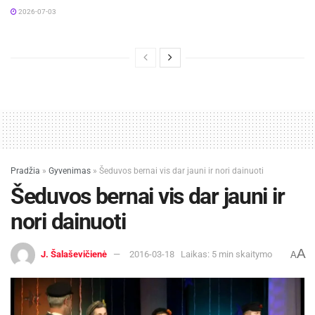
2026-07-03
Pradžia
»
Gyvenimas
»
Šeduvos bernai vis dar jauni ir nori dainuoti
Šeduvos bernai vis dar jauni ir
nori dainuoti
A
J. Šalaševičienė
2016-03-18
Laikas: 5 min skaitymo
A