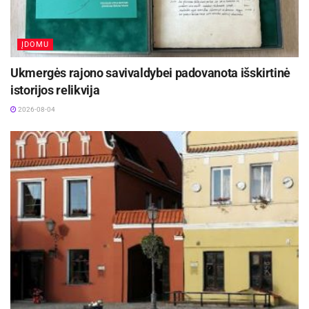
ĮDOMU
Ukmergės rajono savivaldybei padovanota išskirtinė
istorijos relikvija
2026-08-04