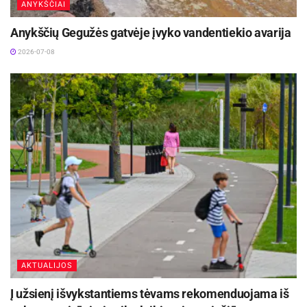
ANYKŠČIAI
Anykščių Gegužės gatvėje įvyko vandentiekio avarija
2026-07-08
AKTUALIJOS
Į užsienį išvykstantiems tėvams rekomenduojama iš