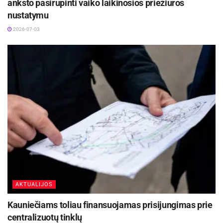
anksto pasirūpinti vaiko laikinosios priežiūros
nustatymu
2026-07-03
AKTUALIJOS
Kauniečiams toliau finansuojamas prisijungimas prie
centralizuotų tinklų