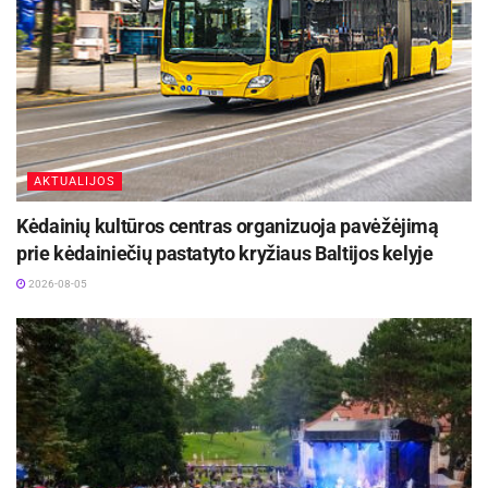
Parengė Ryšių su visuomene skyrius
AKTUALIJOS
Kėdainių kultūros centras organizuoja pavėžėjimą
prie kėdainiečių pastatyto kryžiaus Baltijos kelyje
2026-08-05