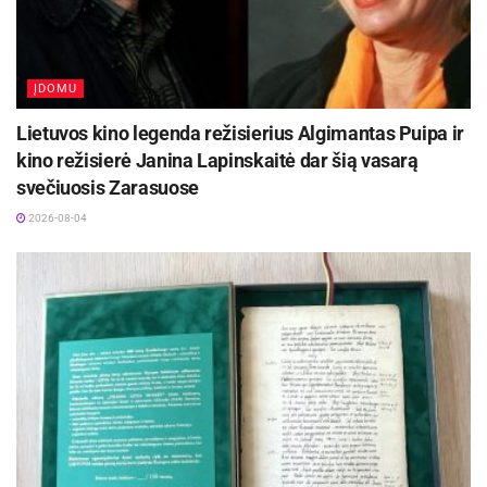
ĮDOMU
Lietuvos kino legenda režisierius Algimantas Puipa ir
kino režisierė Janina Lapinskaitė dar šią vasarą
svečiuosis Zarasuose
2026-08-04