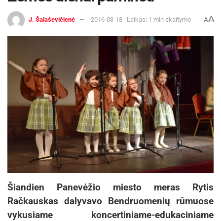
A
J. Šalaševičienė
2016-03-18
Laikas: 1 min skaitymo
A
Šiandien Panevėžio miesto meras Rytis
Račkauskas dalyvavo Bendruomenių rūmuose
vykusiame koncertiniame-edukaciniame