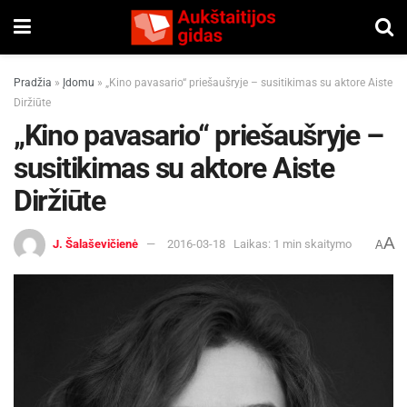
Pradžia
»
Įdomu
»
„Kino pavasario“ priešaušryje – susitikimas su aktore Aiste
Diržiūte
„Kino pavasario“ priešaušryje –
susitikimas su aktore Aiste
Diržiūte
A
J. Šalaševičienė
2016-03-18
Laikas: 1 min skaitymo
A