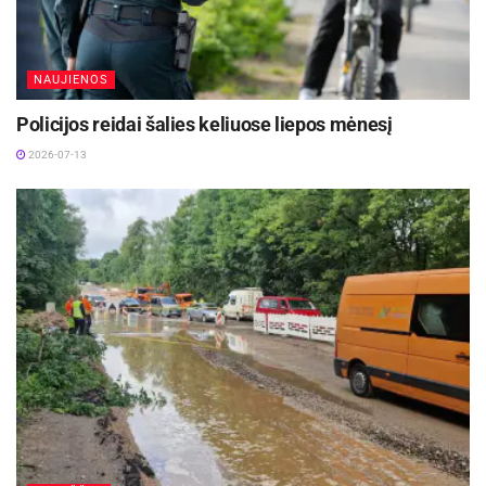
NAUJIENOS
Policijos reidai šalies keliuose liepos mėnesį
2026-07-13