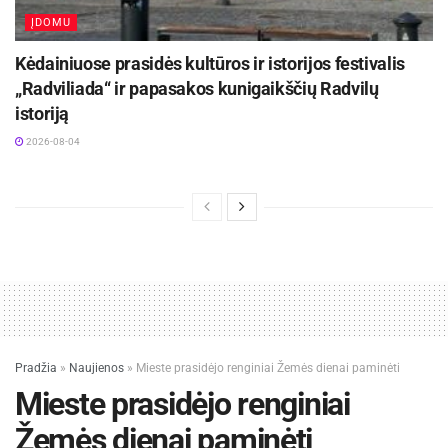
ĮDOMU
Kėdainiuose prasidės kultūros ir istorijos festivalis
„Radviliada“ ir papasakos kunigaikščių Radvilų
istoriją
2026-08-04
Pradžia
»
Naujienos
»
Mieste prasidėjo renginiai Žemės dienai paminėti
Mieste prasidėjo renginiai
Žemės dienai paminėti