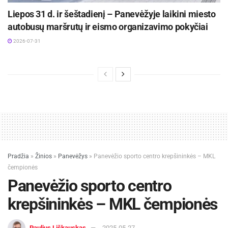
Liepos 31 d. ir šeštadienį – Panevėžyje laikini miesto
autobusų maršrutų ir eismo organizavimo pokyčiai
2026-07-31
Pradžia
»
Žinios
»
Panevėžys
»
Panevėžio sporto centro krepšininkės – MKL
čempionės
Panevėžio sporto centro
krepšininkės – MKL čempionės
Paulius Liškauskas
2025-05-27