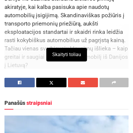
akiratyje, kai kalba pasisuka apie naudotų
automobilių įsigijimą. Skandinaviškas požiūris į
transporto priemonių priežiūrą, aukšti
eksploatacijos standartai ir skaidri rinka leidžia
rasti kokybiškus automobilius už pagrįstą kainą.
Tačiau vienas svarbiausių klausimų išlieka – kaip
Skaityti toliau
greitai ir saugiai pargabenti automobilį iš Danijos
į Lietuvą?
Kodėl verta rinktis Daniją?
Danijoje automobilių savininkai itin rūpestingai
prižiūri savo transporto priemones. Techninė
Panašūs
straipsniai
priežiūra atliekama laiku, o automobiliai dažnai
turi visą aptarnavimo istoriją. Be to, šalyje įprasta
dažnai keisti automobilius – todėl rinkoje