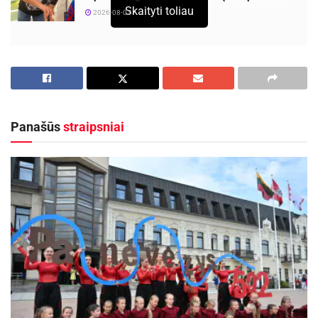
Skaityti toliau
2026-08-07
Panevėžio sporto centro dziudo sportininkai ir
vėl džiugina pasiekimais. Europos dziudo
jaunučių „Vilčių taurės“ varžybose laimėtas
auksas, o Europos jaunimo dziudo taurėje –
Panašūs
straipsniai
bronza.
Lenkijos mieste Bytome vykusiame Europos
dziudo jaunučių „Vilčių taurės“ turnyre svorio
kategorijoje iki 57 kg kovojusi Adriana
Giršvaldaitė nugalėjusi savo varžoves tapo
čempione. Panevėžietė įveikusi Ukrainos ir
Lenkijos atstoves pateko į finalinį ketvertą. Čia
nugalėjusi Lenkijos atstovę lietuvaitė tvirtai
žengė į pusfinalį, kuriame laukė akistata su čeke.