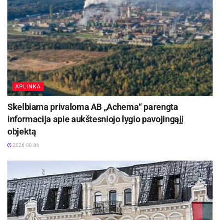
visuomenės sveikatos specialistė, vykdanti
visuomenės sveikatos stebėseną, Agnė Ruzgutė
Šaltinis:
Kėdainių rajono savivaldybė
Žymos:
Maudyklos
APLINKA
Skelbiama privaloma AB „Achema“ parengta
informacija apie aukštesniojo lygio pavojingąjį
objektą
2026-08-06