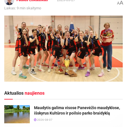
A
A
Laikas: 9 min skaitymo
Aktualios
naujienos
Maudytis galima visose Panevėžio maudyklose,
išskyrus Kultūros ir poilsio parko braidyklą
2026-08-07