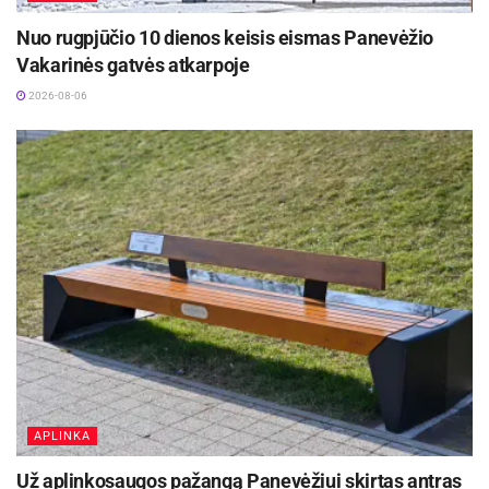
Nuo rugpjūčio 10 dienos keisis eismas Panevėžio
Vakarinės gatvės atkarpoje
2026-08-06
APLINKA
Už aplinkosaugos pažangą Panevėžiui skirtas antras