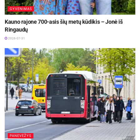
GYVENIMAS
Kauno rajone 700-asis šių metų kūdikis – Jonė iš
Ringaudų
2026-07-31
PANEVĖŽYS