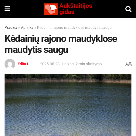
Pradžia
»
Aplinka
»
Kėdainių rajono maudyklose maudytis saugu
Kėdainių rajono maudyklose
maudytis saugu
A
Edita L.
2025-05-28
Laikas: 2 min skaitymo
A