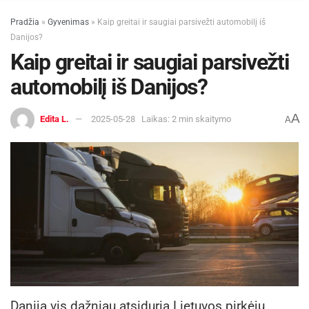
Pradžia
»
Gyvenimas
»
Kaip greitai ir saugiai parsivežti automobilį iš
Danijos?
Kaip greitai ir saugiai parsivežti
automobilį iš Danijos?
A
Edita L.
2025-05-28
Laikas: 2 min skaitymo
A
Danija vis dažniau atsiduria Lietuvos pirkėjų