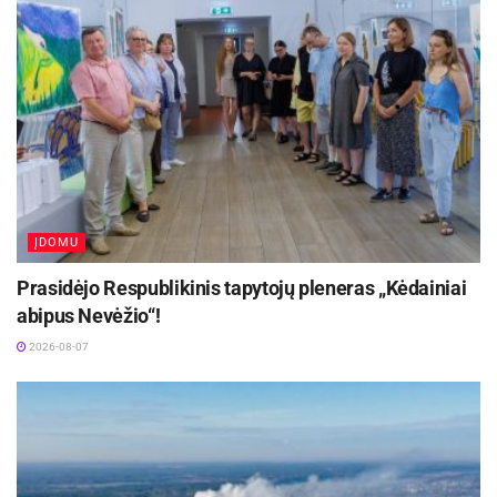
ĮDOMU
Prasidėjo Respublikinis tapytojų pleneras „Kėdainiai
abipus Nevėžio“!
2026-08-07
Informaciją parengė Kėdainių rajono
savivaldybės visuomenės sveikatos biuro