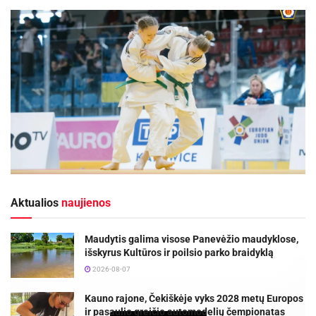
Aktualios
naujienos
Maudytis galima visose Panevėžio maudyklose,
išskyrus Kultūros ir poilsio parko braidyklą
2026-08-07
Kauno rajone, Čekiškėje vyks 2028 metų Europos
ir pasaulio greičio automodelių čempionatas