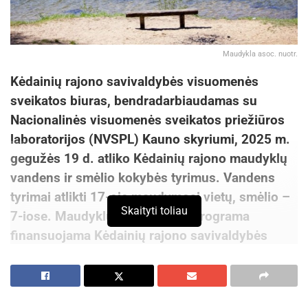
Maudykla asoc. nuotr.
Kėdainių rajono savivaldybės visuomenės
sveikatos biuras, bendradarbiaudamas su
Nacionalinės visuomenės sveikatos priežiūros
laboratorijos (NVSPL) Kauno skyriumi, 2025 m.
gegužės 19 d. atliko Kėdainių rajono maudyklų
vandens ir smėlio kokybės tyrimus. Vandens
tyrimai atlikti 17-oje maudymosi vietų, smėlio –
Skaityti toliau
7-iose. Maudyklų monitoringo programa
finansuojama Kėdainių rajono savivaldybės
Visuomenės sveikatos rėmimo specialiosios
programos lėšomis.
Maudyklų vandens mikrobiologinė tarša vertinta