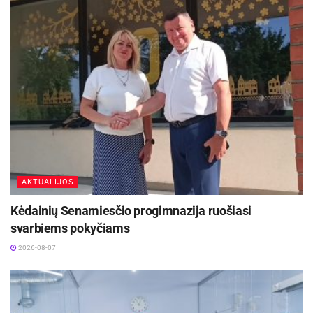
tyrimai bus atlikti 2025 m. birželio 2 d.
Aktualios
naujienos
Rokiškyje užbaigtas remontuoti Respublikos
gatvės dviračių ir pėsčiųjų takas
2026-08-07
Biržų rajone planuojama Širvėnos ežero Astravo
užtvankos rekonstrukcija
2026-08-07
AKTUALIJOS
Kėdainių Senamiesčio progimnazija ruošiasi
svarbiems pokyčiams
2026-08-07