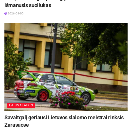
išmanusis suoliukas
2026-08-05
LAISVALAIKIS
Savaitgalį geriausi Lietuvos slalomo meistrai rinksis
Zarasuose