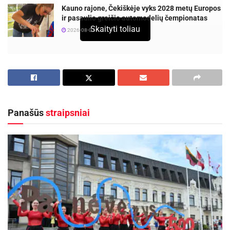
Kauno rajone, Čekiškėje vyks 2028 metų Europos
ir pasaulio greičio automodelių čempionatas
Skaityti toliau
2026-08-07
Panevėžio sporto centro krepšinio trenerės Rima
Daunienė ir Ilona Rimšienė gyvena džiugiomis
nuotaikomis. Jų ugdomos U12 ir U16 komandų
merginos įveikusios visas varžoves tapo Lietuvos
Panašūs
straipsniai
moksleivių krepšinio lygos (MKL) čempionėmis.
Pirmosios MKL finalinio ketverto varžybas
pradėjo Panevėžio sporto centro krepšinio
trenerės Rimos Daunienės U12 amžiaus
ugdytinės – panevėžiečių laukė akistata su
Kauno KA „Žalgiris“ I komanda. Pirmąjį kėlinį
užbaigus lygiosiomis (19:19), antrasis kėlinys