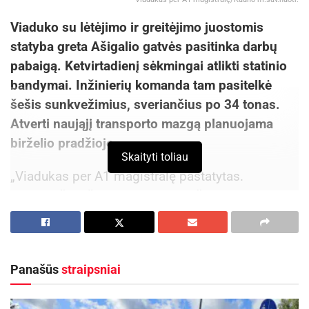
Viaduko su lėtėjimo ir greitėjimo juostomis
statyba greta Ašigalio gatvės pasitinka darbų
pabaigą. Ketvirtadienį sėkmingai atlikti statinio
bandymai. Inžinierių komanda tam pasitelkė
šešis sunkvežimius, sveriančius po 34 tonas.
Atverti naująjį transporto mazgą planuojama
birželio pradžioje.
Skaityti toliau
„Viadukas per A1 magistralę pastatytas.
Lygiagrečiai išlietas asfaltas, sužymėtos juostos,
įrengtas apšvietimas. Liko smulkūs estetiniai
darbai“, – tikina Kauno meras Visvaldas
Matijošaitis.
Panašūs
straipsniai
Aktualios
naujienos