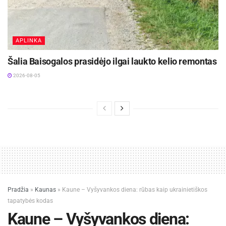
APLINKA
Šalia Baisogalos prasidėjo ilgai laukto kelio remontas
2026-08-05
Šaltinis:
Kauno miesto savivaldybė
Žymos:
Kauno miesto savivaldybė
Pradžia
»
Kaunas
»
Kaune – Vyšyvankos diena: rūbas kaip ukrainietiškos
tapatybės kodas
Kaune – Vyšyvankos diena: