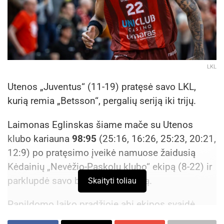
LKL
Utenos „Juventus“ (11-19) pratęsė savo LKL,
kurią remia „Betsson“, pergalių seriją iki trijų.
Laimonas Eglinskas šiame mače su Utenos
klubo kariauna
98:95
(25:16, 16:26, 25:23, 20:21,
12:9) po pratęsimo įveikė namuose žaidusią
Kėdainių „Nevėžio-Paskolų klubo“ ekipą (8-22) ir
parklupdė savo buvusią komandą.
Skaityti toliau
Papildomo laiko pradžioje abi ekipos svaidė
taikliai, tad pratęsimo viduryje švieslentėje degė