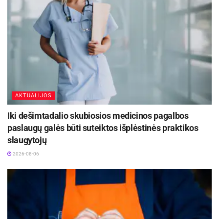
Šaltinis:
Ignalinos rajono savivaldybė
AKTUALIJOS
Iki dešimtadalio skubiosios medicinos pagalbos
paslaugų galės būti suteiktos išplėstinės praktikos
slaugytojų
2026-08-06