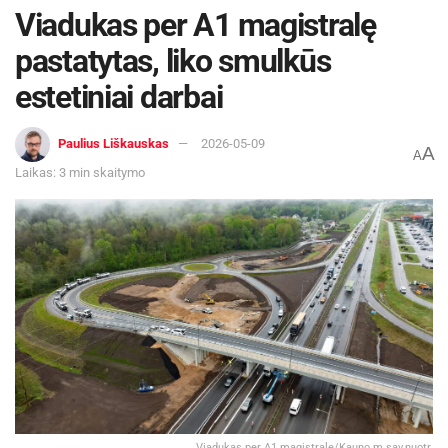
Viadukas per A1 magistralę
pastatytas, liko smulkūs
estetiniai darbai
Paulius Liškauskas
2026-05-09
A
A
Laikas: 3 min skaitymo
Viadukas per A1 magistralę/Kauno m.sav.nuotr.