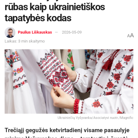
rūbas kaip ukrainietiškos
tapatybės kodas
Paulius Liškauskas
2026-05-09
A
A
Laikas: 3 min skaitymo
Ukrainiečių Vyšyvanka/Asociatyvi nuotr./Magnific
Trečiąjį gegužės ketvirtadienį visame pasaulyje