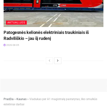
AKTUALIJOS
Patogesnės kelionės elektriniais traukiniais iš
Radviliškio – jau šį rudenį
2026-08-05
Pradžia
»
Kaunas
»
Viadukas per A1 magistralę pastatytas, liko smulkūs
estetiniai darbai