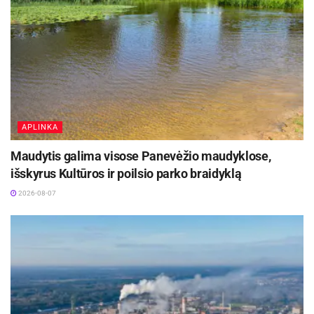
centimetrų aukščio tašą, imituojant ant
važiuojamosios kelio dalies esančią kliūtį“, –
teigia „INHUS Engineering“ bendrovės
Ekspertizių skyriaus vadovas Eugenijus Gudonis,
kuriam talkino kolegos Edvinas Venckus, Gintarė
Blažonytė ir Neda Paušaitė.
APLINKA
Bandymo metu nustatyta, kad gauti rezultatai
Maudytis galima visose Panevėžio maudyklose,
sąlyginai gerai atitiko teorinius skaičiavimus ir
išskyrus Kultūros ir poilsio parko braidyklą
galiojančių projektavimo normų reikalavimus.
2026-08-07
Galutinių rezultatų tikimasi artimiausiu metu.
„Kaip ir visada po bandymų vyksta
skaičiuojamojo modelio korekcijos, kurios
leidžia skaičiavimų modelį suderinti pagal
natūrinius bandymo rezultatus, – priduria E.