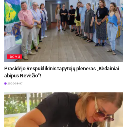
raštai siejami su harmonija, augaliniai motyvai –
su gyvybe ir atsinaujinimu, o spalvos perteikia
emocijas ir vertybes – raudona simbolizuoja
meilę ir energiją, juoda – žemę bei stiprybę.
Aktualios
naujienos
ĮDOMU
Kaune – nemokamos vasaros stovyklos vaikams
2026-08-07
Prasidėjo Respublikinis tapytojų pleneras „Kėdainiai
abipus Nevėžio“!
Kviečiama dalyvauti visoje Lietuvoje
2026-08-07
vykstančiame konkurse „Tvari Lietuva“
2026-08-07
Skirtingi Ukrainos regionai išsaugojo savitas
siuvinėjimo tradicijas. Poltavos kraštui būdingi