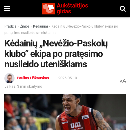
Pradžia
»
Žinios
»
Kėdainiai
»
Kėdainių „Nevėžio-Paskolų klubo“ ekipa po
pratęsimo nusileido uteniškiams
Kėdainių „Nevėžio-Paskolų
klubo“ ekipa po pratęsimo
nusileido uteniškiams
Paulius Liškauskas
2026-05-10
A
A
Laikas: 3 min skaitymo