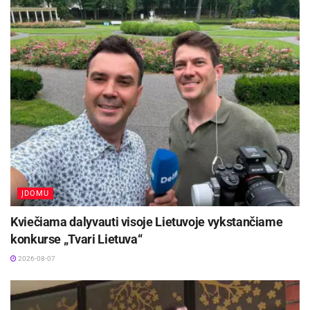
buvo 1,826 Eur/l.
SND kainos
degalinėse penktadienio rytą svyravo
nuo 0,79 Eur/l iki 0,999 Eur/l, o vidutinė SND
kaina buvo 0,911 Eur/l, t. y. 0,2 proc. mažesnė
nei ketvirtadienį (gegužės 7 d.), kai buvo 0,913
Eur/l.
Aktualios
naujienos
Kaune – nemokamos vasaros stovyklos vaikams
ĮDOMU
2026-08-07
Kviečiama dalyvauti visoje Lietuvoje vykstančiame
konkurse „Tvari Lietuva“
Europos sveikatos draudimo kortelę gali pakeisti
sertifikatas
2026-08-07
2026-08-07