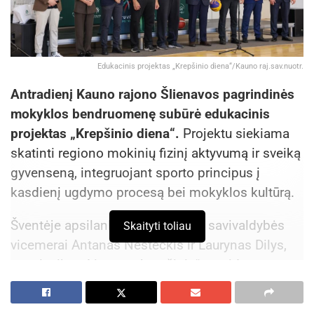
Edukacinis projektas „Krepšinio diena“/Kauno raj.sav.nuotr.
Antradienį Kauno rajono Šlienavos pagrindinės
mokyklos bendruomenę subūrė edukacinis
projektas „Krepšinio diena“.
Projektu siekiama
skatinti regiono mokinių fizinį aktyvumą ir sveiką
gyvenseną, integruojant sporto principus į
kasdienį ugdymo procesą bei mokyklos kultūrą.
Šventėje apsilankė Kauno rajono savivaldybės
Skaityti toliau
vicemerai Antanas Nesteckis ir Laurynas Dilys,
asociacijos „Lietuvos krepšinis“ prezidentas
Mindaugas Balčiūnas bei krepšinio legendos
Valdemaras Chomičius ir Virginijus Praškevičius.