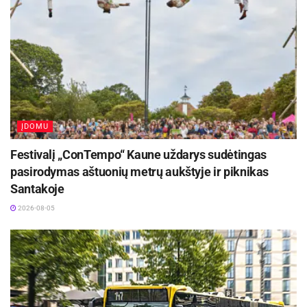
ĮDOMU
Festivalį „ConTempo“ Kaune uždarys sudėtingas
pasirodymas aštuonių metrų aukštyje ir piknikas
Santakoje
2026-08-05