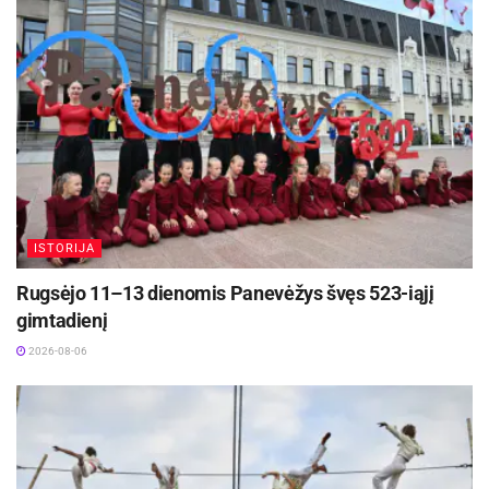
Žymos:
Savivalda
ISTORIJA
Rugsėjo 11–13 dienomis Panevėžys švęs 523-iąjį
gimtadienį
2026-08-06