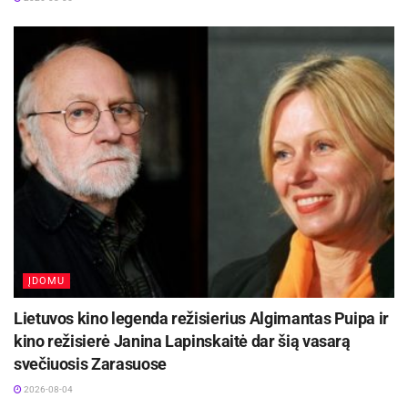
Šaltinis:
Kauno rajono savivaldybė
ĮDOMU
Lietuvos kino legenda režisierius Algimantas Puipa ir
kino režisierė Janina Lapinskaitė dar šią vasarą
svečiuosis Zarasuose
2026-08-04