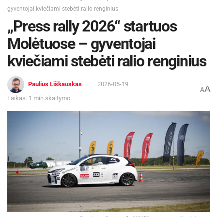
gyventojai kviečiami stebėti ralio renginius
„Press rally 2026“ startuos
Molėtuose – gyventojai
kviečiami stebėti ralio renginius
Paulius Liškauskas
2026-05-19
A
A
Laikas: 1 min skaitymo