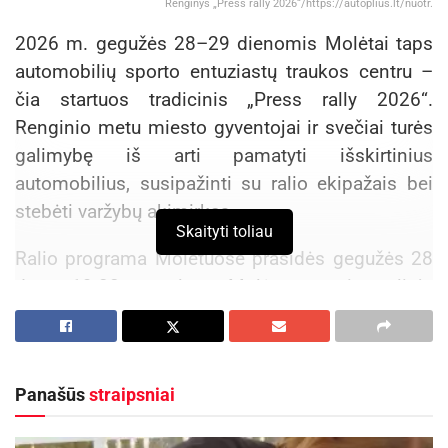
Renginys „Press rally 2026“/https://autoplius.lt/nuotr.
2026 m. gegužės 28–29 dienomis Molėtai taps
automobilių sporto entuziastų traukos centru –
čia startuos tradicinis „Press rally 2026“.
Renginio metu miesto gyventojai ir svečiai turės
galimybę iš arti pamatyti išskirtinius
automobilius, susipažinti su ralio ekipažais bei
stebėti varžybų akimirkas.
Skaityti toliau
Ralio programa Molėtuose prasidės gegužės 28
d. 19.00 val. Molėtų universalioje
daugiafunkcinėje aikštėje (Ąžuolų g. 10), kur
vyks lenktynės Molėtų mero taurei laimėti.
Panašūs
straipsniai
Aktualios
naujienos
Kviečiama dalyvauti visoje Lietuvoje