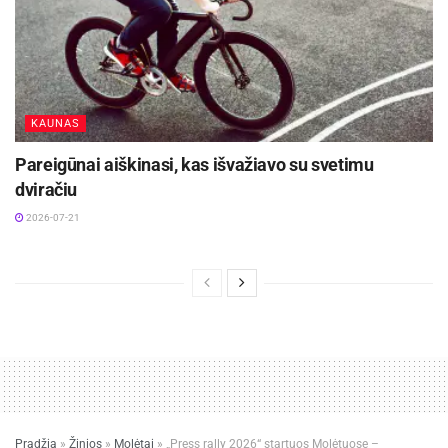
KAUNAS
Pareigūnai aiškinasi, kas išvažiavo su svetimu
dviračiu
2026-07-21
Pradžia
»
Žinios
»
Molėtai
»
„Press rally 2026“ startuos Molėtuose –