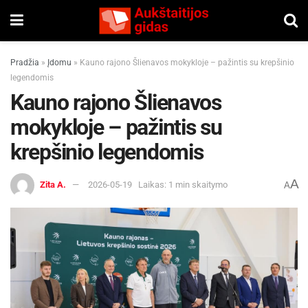
Pradžia
»
Įdomu
»
Kauno rajono Šlienavos mokykloje – pažintis su krepšinio
legendomis
Kauno rajono Šlienavos
mokykloje – pažintis su
krepšinio legendomis
A
Zita A.
2026-05-19
Laikas: 1 min skaitymo
A