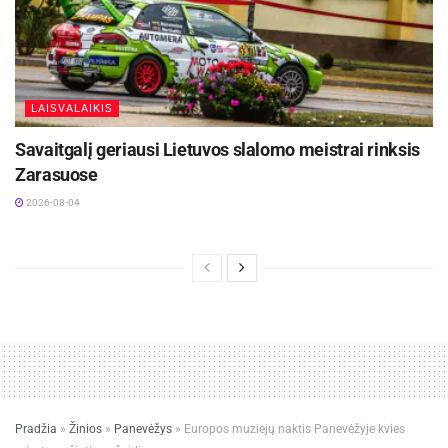
LAISVALAIKIS
Savaitgalį geriausi Lietuvos slalomo meistrai rinksis
Zarasuose
2026-08-04
Pradžia
»
Žinios
»
Panevėžys
»
Europos muziejų naktis Panevėžyje kvies