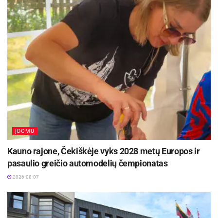
vykstančiame konkurse „Tvari Lietuva“
2026-08-07
Prasidėjo Respublikinis tapytojų pleneras
„Kėdainiai abipus Nevėžio“!
2026-08-07
Gegužės 29 d. 8.30 val. Vilniaus g. 44 bus duotas
oficialus ralio startas, o 8.45 val. prie Molėtų
sporto centro prasidės rungtis „Febi I“.
ĮDOMU
„Press rally“ – vienas žinomiausių žurnalistų
Kauno rajone, Čekiškėje vyks 2028 metų Europos ir
automobilių ralių Baltijos šalyse, kasmet
pasaulio greičio automodelių čempionatas
suburiantis automobilių sporto, žiniasklaidos ir
2026-08-07
transporto naujovių bendruomenę.
Šaltinis:
Molėtų rajono savivaldybė