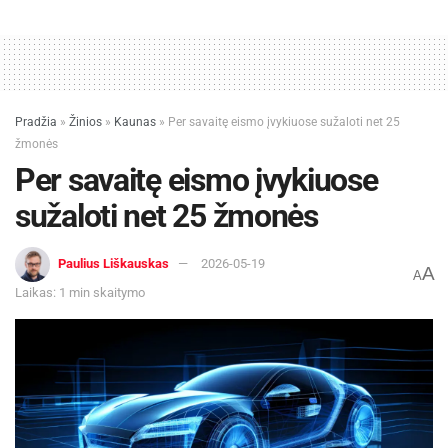
Pradžia
»
Žinios
»
Kaunas
»
Per savaitę eismo įvykiuose sužaloti net 25
žmonės
Per savaitę eismo įvykiuose
sužaloti net 25 žmonės
Paulius Liškauskas
2026-05-19
A
A
Laikas: 1 min skaitymo