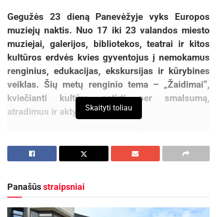
Gegužės 23 dieną Panevėžyje vyks Europos
muziejų naktis. Nuo 17 iki 23 valandos miesto
muziejai, galerijos, bibliotekos, teatrai ir kitos
kultūros erdvės kvies gyventojus į nemokamus
renginius, edukacijas, ekskursijas ir kūrybines
veiklas. Šių metų renginio tema – „Žaidimai“,
kviečianti kultūrą patirti per smalsumą,
Skaityti toliau
atradimus ir aktyvų dalyvavimą.
Europos muziejų naktį Panevėžyje organizuoja
Panevėžio kraštotyros muziejus, renginį
finansuoja Panevėžio miesto savivaldybė. Prie
iniciatyvos šįmet prisijungė net 18 miesto įstaigų
Panašūs
straipsniai
ir organizacijų. Visi Europos muziejų nakties
renginiai Panevėžyje – nemokami.