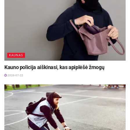
KAUNAS
Kauno policija aiškinasi, kas apiplėšė žmogų
2026-07-22