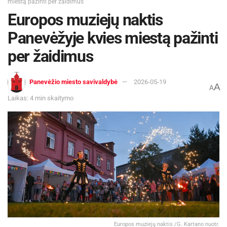
miestą pažinti per žaidimus
Europos muziejų naktis
Panevėžyje kvies miestą pažinti
per žaidimus
Panevėžio miesto savivaldybė
2026-05-19
A
A
Laikas: 4 min skaitymo
Europos muziejų naktis /G. Kartano nuotr.