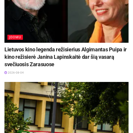
ĮDOMU
Lietuvos kino legenda režisierius Algimantas Puipa ir
kino režisierė Janina Lapinskaitė dar šią vasarą
svečiuosis Zarasuose
2026-08-04