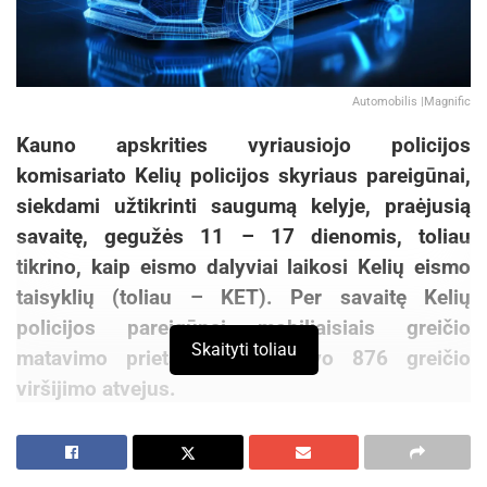
Automobilis |Magnific
Kauno apskrities vyriausiojo policijos
komisariato Kelių policijos skyriaus pareigūnai,
siekdami užtikrinti saugumą kelyje, praėjusią
savaitę, gegužės 11 – 17 dienomis, toliau
tikrino, kaip eismo dalyviai laikosi Kelių eismo
taisyklių (toliau – KET). Per savaitę Kelių
policijos pareigūnai mobiliaisiais greičio
Skaityti toliau
matavimo prietaisais užfiksavo 876 greičio
viršijimo atvejus.
Praėjusią savaitę Kelių policijos pareigūnai ir
toliau vykdė policines priemones, skirtas