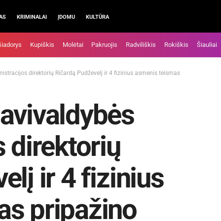
AS
KRIMINALAI
ĮDOMU
KULTŪRA
šiadorys
Kupiškis
Molėtai
Pakruojis
Radviliškis
Rokiškis
Šiauliai
stracijos direktorių Ričardą Pudževelį ir 4 fizinius asmenis teismas
savivaldybės
 direktorių
lį ir 4 fizinius
as pripažino