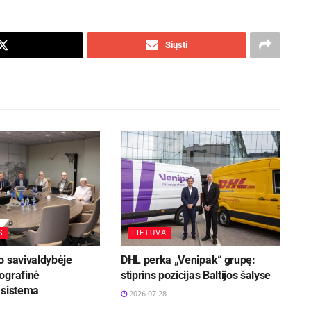
Siųsti
S
LIETUVA
o savivaldybėje
DHL perka „Venipak“ grupę:
ografinė
stiprins pozicijas Baltijos šalyse
 sistema
2026-07-28