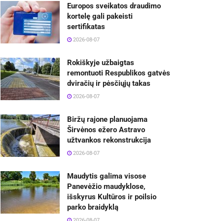
Europos sveikatos draudimo
kortelę gali pakeisti
sertifikatas
2026-08-07
Rokiškyje užbaigtas
remontuoti Respublikos gatvės
dviračių ir pėsčiųjų takas
2026-08-07
Biržų rajone planuojama
Širvėnos ežero Astravo
užtvankos rekonstrukcija
2026-08-07
Maudytis galima visose
Panevėžio maudyklose,
išskyrus Kultūros ir poilsio
parko braidyklą
2026-08-07