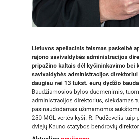
Lietuvos apeliacinis teismas paskelbė a
rajono savivaldybės administracijos dire
pripažino kaltais dėl kyšininkavimo bei
savivaldybės administracijos direktoriui
daugiau nei 13 tūkst. eurų dydžio bauda
Baudžiamosios bylos duomenimis, tuome
administracijos direktorius, siekdamas tu
pasinaudodamas užimamomis aukštomis p
250 MGL vertės kyšį. R. Pudževelis taip 
dviejų Kauno statybos bendrovių direktor