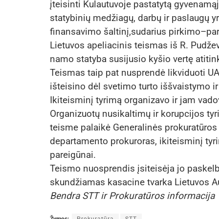
įteisinti Kulautuvoje pastatytą gyvenamą
statybinių medžiagų, darbų ir paslaugų yra
finansavimo šaltinį,sudarius pirkimo–pard
Lietuvos apeliacinis teismas iš R. Pudžev
namo statyba susijusio kyšio vertę atiti
Teismas taip pat nusprendė likviduoti UA
išteisino dėl svetimo turto iššvaistymo i
Ikiteisminį tyrimą organizavo ir jam va
Organizuotų nusikaltimų ir korupcijos tyr
teisme palaikė Generalinės prokuratūros 
departamento prokuroras, ikiteisminį tyri
pareigūnai.
Teismo nuosprendis įsiteisėja jo paskelb
skundžiamas kasacine tvarka Lietuvos A
Bendra STT ir Prokuratūros informacija