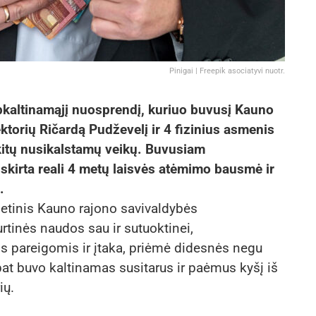
Pinigai | Freepik asociatyvi nuotr.
pkaltinamąjį nuosprendį, kuriuo buvusį Kauno
ktorių Ričardą Pudževelį ir 4 fizinius asmenis
 kitų nusikalstamų veikų. Buvusiam
 skirta reali 4 metų laisvės atėmimo bausmė ir
.
tinis Kauno rajono savivaldybės
rtinės naudos sau ir sutuoktinei,
areigomis ir įtaka, priėmė didesnės negu
pat buvo kaltinamas susitarus ir paėmus kyšį iš
ių.