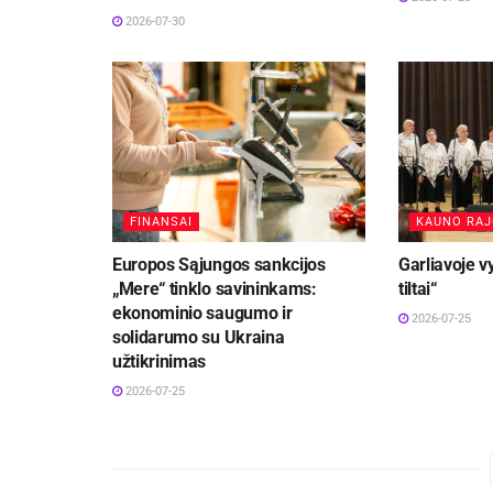
2026-07-30
FINANSAI
KAUNO RA
Europos Sąjungos sankcijos
Garliavoje v
„Mere“ tinklo savininkams:
tiltai“
ekonominio saugumo ir
2026-07-25
solidarumo su Ukraina
užtikrinimas
2026-07-25