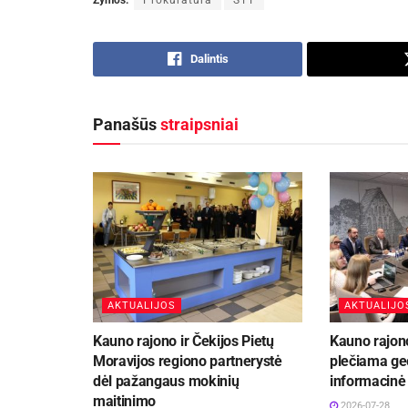
Žymos:
Prokuratūra
STT
Dalintis
Panašūs
straipsniai
AKTUALIJOS
AKTUALIJO
Kauno rajono ir Čekijos Pietų
Kauno rajon
Moravijos regiono partnerystė
plečiama ge
dėl pažangaus mokinių
informacinė
maitinimo
2026-07-28