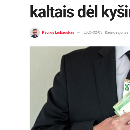
kaltais dėl ky
Paulius Liškauskas
2026-02-05
Kauno rajonas