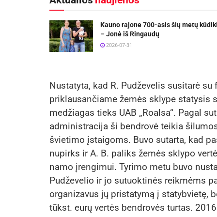
Aktualios
naujienos
Kauno rajone 700-asis šių metų kūdik
– Jonė iš Ringaudų
2026-07-31
Nustatyta, kad R. Pudževelis susitarė su 
priklausančiame žemės sklype statysis 
medžiagas tieks UAB „Roalsa“. Pagal sut
administracija ši bendrovė teikia šilum
švietimo įstaigoms. Buvo sutarta, kad pa
nupirks ir A. B. paliks žemės sklypo ver
namo įrengimui. Tyrimo metu buvo nusta
Pudževelio ir jo sutuoktinės reikmėms p
organizavus jų pristatymą į statybvietę, 
tūkst. eurų vertės bendrovės turtas. 2016