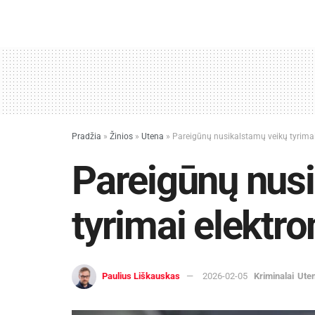
Pradžia
»
Žinios
»
Utena
»
Pareigūnų nusikalstamų veikų tyrimai 
Pareigūnų nus
tyrimai elektro
Paulius Liškauskas
2026-02-05
Kriminalai
Ute