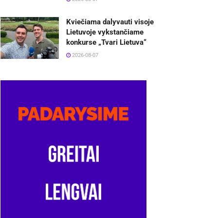
Kviečiama dalyvauti visoje
Lietuvoje vykstančiame
konkurse „Tvari Lietuva“
2026-08-07