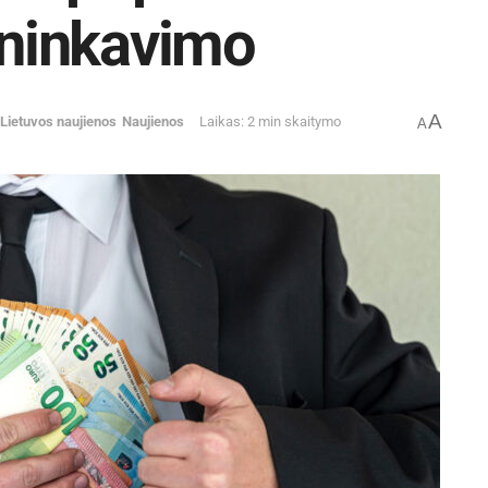
šininkavimo
A
Lietuvos naujienos
Naujienos
Laikas: 2 min skaitymo
A