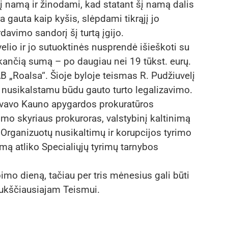
jį namą ir žinodami, kad statant šį namą dalis
 gauta kaip kyšis, slėpdami tikrąjį jo
avimo sandorį šį turtą įgijo.
elio ir jo sutuoktinės nusprendė išieškoti su
nkančią sumą – po daugiau nei 19 tūkst. eurų.
B „Roalsa“. Šioje byloje teismas R. Pudžiuvelį
r nusikalstamu būdu gauto turto legalizavimo.
dovavo Kauno apygardos prokuratūros
imo skyriaus prokuroras, valstybinį kaltinimą
Organizuotų nusikaltimų ir korupcijos tyrimo
mą atliko Specialiųjų tyrimų tarnybos
imo dieną, tačiau per tris mėnesius gali būti
ukščiausiajam Teismui.