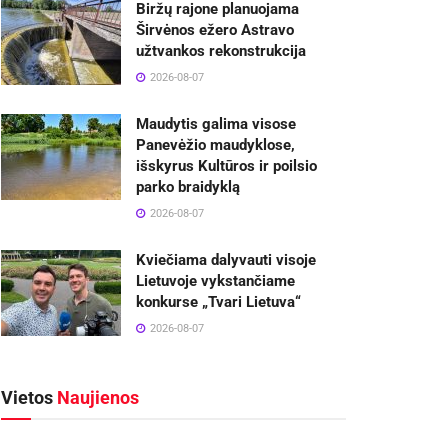
Biržų rajone planuojama
Širvėnos ežero Astravo
užtvankos rekonstrukcija
2026-08-07
Maudytis galima visose
Panevėžio maudyklose,
išskyrus Kultūros ir poilsio
parko braidyklą
2026-08-07
Kviečiama dalyvauti visoje
Lietuvoje vykstančiame
konkurse „Tvari Lietuva“
2026-08-07
Vietos
Naujienos