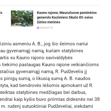
is
Kauno rajone, Mauručuose paminėtos
generolo Kazimiero Skučo 85-osios
žūties metinės
2026-07-31
fiziniu asmeniu A. B., jog šio šeimos nariui
sau gyvenamąjį namą, kuriam statybines
artis su Kauno rajono savivaldybės
os tiekimo paslaugas Kauno rajone veikiančioms
stačius gyvenamąjį namą, R. Pudževelis jį
tės pinigų sumą, o likusią sumą A. B. naudos
tyta, kad bendrovės lėšomis apmokant už R.
ateiktas statybines medžiagas bei darbus,
bendrai kaip kyšis buvo priimtas didesnės nei 38
 m. rudenį sutuoktiniai Pudževeliai, siekdami