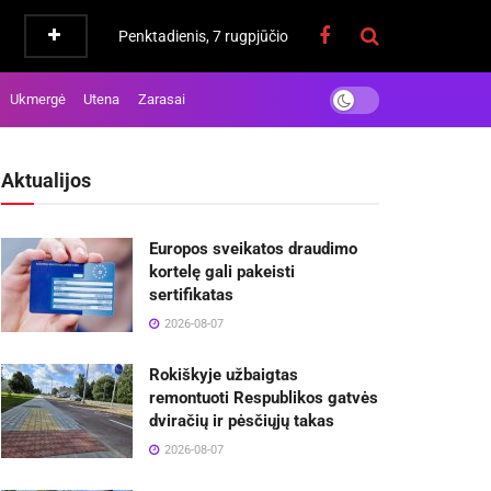
Penktadienis, 7 rugpjūčio
Ukmergė
Utena
Zarasai
Aktualijos
Europos sveikatos draudimo
kortelę gali pakeisti
sertifikatas
2026-08-07
Rokiškyje užbaigtas
remontuoti Respublikos gatvės
dviračių ir pėsčiųjų takas
2026-08-07