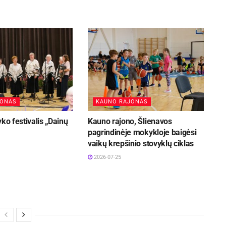
JONAS
KAUNO RAJONAS
yko festivalis „Dainų
Kauno rajono, Šlienavos
pagrindinėje mokykloje baigėsi
vaikų krepšinio stovyklų ciklas
2026-07-25