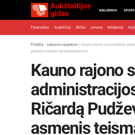
NAUJIENOS
SPORT
Panevėžys
Anykščiai
Biržai
Jonava
Kėdainiai
Kai
Pradžia
»
Lietuvos naujienos
»
Kauno rajono savivaldybės admini
pripažino kaltais dėl kyšininkavimo
Kauno rajono 
administracijos
Ričardą Pudževe
asmenis teism