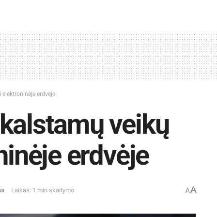
elektroninėje erdvėje
ikalstamų veikų
ninėje erdvėje
A
na
Laikas: 1 min skaitymo
A