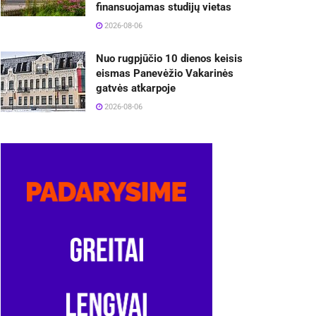
finansuojamas studijų vietas
2026-08-06
Nuo rugpjūčio 10 dienos keisis
eismas Panevėžio Vakarinės
gatvės atkarpoje
2026-08-06