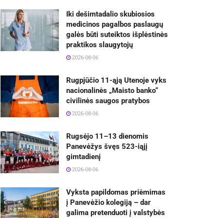
Iki dešimtadalio skubiosios
medicinos pagalbos paslaugų
galės būti suteiktos išplėstinės
praktikos slaugytojų
2026-08-06
Rugpjūčio 11-ąją Utenoje vyks
nacionalinės „Maisto banko“
civilinės saugos pratybos
2026-08-06
Rugsėjo 11–13 dienomis
Panevėžys švęs 523-iąjį
gimtadienį
2026-08-06
Vyksta papildomas priėmimas
į Panevėžio kolegiją – dar
galima pretenduoti į valstybės