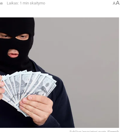
A
na
Laikas: 1 min skaitymo
A
Sukčius/asociatyvi nuotr./Freepik