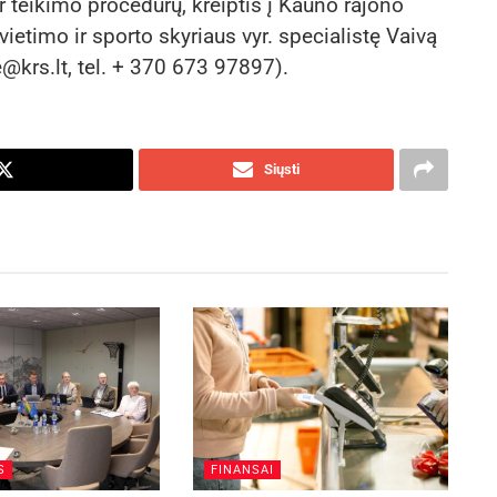
 teikimo procedūrų, kreiptis į Kauno rajono
ietimo ir sporto skyriaus vyr. specialistę Vaivą
e@krs.lt, tel. + 370 673 97897).
Siųsti
S
FINANSAI