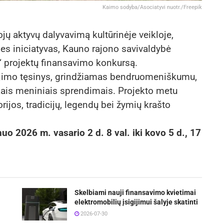
Kaimo sodyba/Asociatyvi nuotr./Freepik
jų aktyvų dalyvavimą kultūrinėje veikloje,
rines iniciatyvas, Kauno rajono savivaldybė
ų“ projektų finansavimo konkursą.
lėjimo tęsinys, grindžiamas bendruomeniškumu,
škais meniniais sprendimais. Projekto metu
ijos, tradicijų, legendų bei žymių krašto
uo 2026 m. vasario 2 d. 8 val. iki kovo 5 d., 17
Skelbiami nauji finansavimo kvietimai
elektromobilių įsigijimui šalyje skatinti
2026-07-30