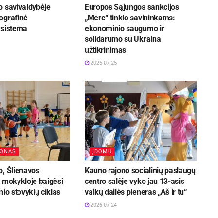
o savivaldybėje
Europos Sąjungos sankcijos
ografinė
„Mere“ tinklo savininkams:
 sistema
ekonominio saugumo ir
solidarumo su Ukraina
užtikrinimas
2026-07-25
JONAS
ĮDOMU
o, Šlienavos
Kauno rajono socialinių paslaugų
e mokykloje baigėsi
centro salėje vyko jau 13-asis
nio stovyklų ciklas
vaikų dailės pleneras „Aš ir tu“
2026-07-24