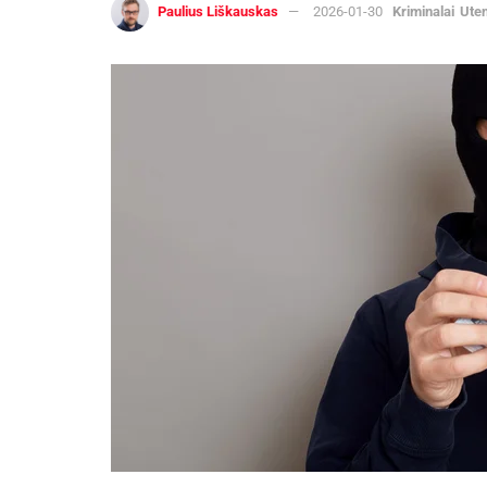
Paulius Liškauskas
2026-01-30
Kriminalai
Ute