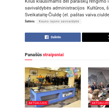
Kilus klausimams dėl paraiškų rengimo ir
savivaldybės administracijos Kultūros, šv
Sveikataitę-Čiuldę (el. paštas vaiva.ciuld
Šaltinis:
Kauno rajono savivaldybė
Dalintis
Panašūs
straipsniai
AKTUALIJOS
AKTUALIJO