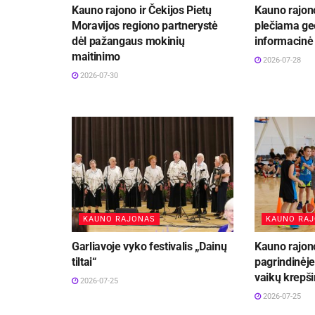
Kauno rajono ir Čekijos Pietų
Kauno rajon
Moravijos regiono partnerystė
plečiama ge
dėl pažangaus mokinių
informacinė
maitinimo
2026-07-28
2026-07-30
KAUNO RAJONAS
KAUNO RA
Garliavoje vyko festivalis „Dainų
Kauno rajon
tiltai“
pagrindinėj
vaikų krepši
2026-07-25
2026-07-25