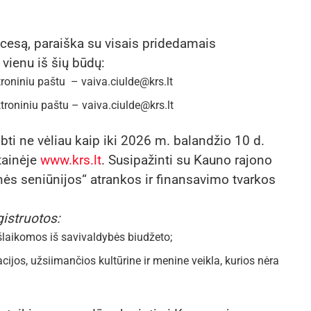
ocesą, paraiška su visais pridedamais
 vienu iš šių būdų:
troniniu paštu – vaiva.ciulde@krs.lt
ktroniniu paštu – vaiva.ciulde@krs.lt
lbti ne vėliau kaip iki 2026 m. balandžio 10 d.
tainėje
www.krs.lt
. Susipažinti su Kauno rajono
inės seniūnijos“ atrankos ir finansavimo tvarkos
gistruotos:
 išlaikomos iš savivaldybės biudžeto;
acijos, užsiimančios kultūrine ir menine veikla, kurios nėra