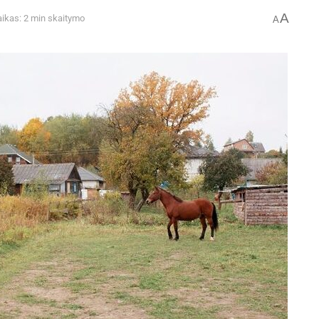
A
aikas: 2 min skaitymo
A