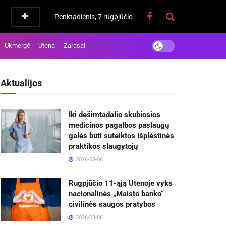
Penktadienis, 7 rugpjūčio
Ukmergė
Utena
Zarasai
Aktualijos
Iki dešimtadalio skubiosios
medicinos pagalbos paslaugų
galės būti suteiktos išplėstinės
praktikos slaugytojų
2026-08-06
Rugpjūčio 11-ąją Utenoje vyks
nacionalinės „Maisto banko“
civilinės saugos pratybos
2026-08-06