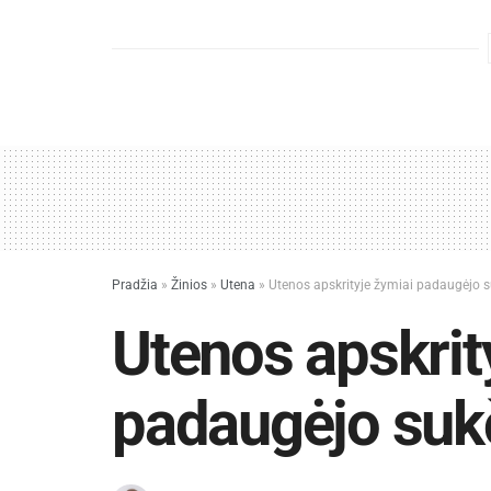
Pradžia
»
Žinios
»
Utena
»
Utenos apskrityje žymiai padaugėjo 
Utenos apskrit
padaugėjo suk