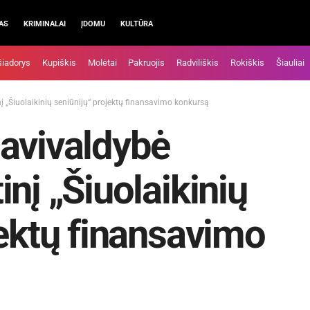
AS
KRIMINALAI
ĮDOMU
KULTŪRA
šiadorys
Kupiškis
Molėtai
Pakruojis
Radviliškis
Rokiškis
Šiauliai
 „Šiuolaikinių seniūnijų“ projektų finansavimo konkursą
avivaldybė
nį „Šiuolaikinių
jektų finansavimo