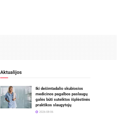
Aktualijos
Iki dešimtadalio skubiosios
medicinos pagalbos paslaugų
galės būti suteiktos išplėstinės
praktikos slaugytojų
2026-08-06