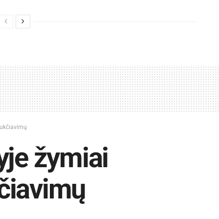
sukčiavimų
yje žymiai
čiavimų