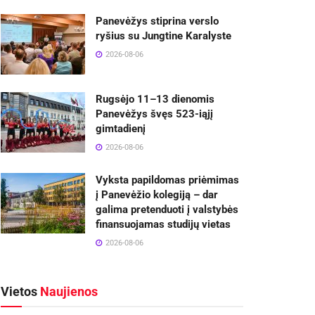
Panevėžys stiprina verslo
ryšius su Jungtine Karalyste
2026-08-06
Rugsėjo 11–13 dienomis
Panevėžys švęs 523-iąjį
gimtadienį
2026-08-06
Vyksta papildomas priėmimas
į Panevėžio kolegiją – dar
galima pretenduoti į valstybės
finansuojamas studijų vietas
2026-08-06
Vietos
Naujienos