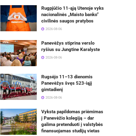
Rugpjūčio 11-ąją Utenoje vyks
nacionalinės „Maisto banko“
civilinės saugos pratybos
2026-08-06
Panevėžys stiprina verslo
ryšius su Jungtine Karalyste
2026-08-06
Rugsėjo 11–13 dienomis
Panevėžys švęs 523-iąjį
gimtadienį
2026-08-06
Vyksta papildomas priėmimas
į Panevėžio kolegiją – dar
galima pretenduoti į valstybės
finansuojamas studijų vietas