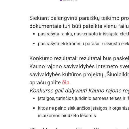
Siekiant palengvinti paraiškų teikimo pr
dokumentais turi būti pateikta vienu failu
pasirašyta ranka, nuskenuota ir išsiųsta elek
pasirašyta elektroniniu parašu ir išsiųsta ele
Konkurso rezultatai: rezultatai bus paske
Kauno rajono savivaldybės interneto sve
savivaldybės kultūros projektų „Šiuolaik
aprašu galite
čia
.
Konkurse gali dalyvauti Kauno rajone re
įstaigos, turinčios juridinio asmens teises ir
kitos ne pelno siekiančios įstaigos ir organiz
išlaikomos biudžeto lėšomis.