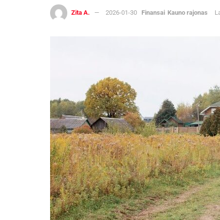
Zita A.
2026-01-30
Finansai
Kauno rajonas
L