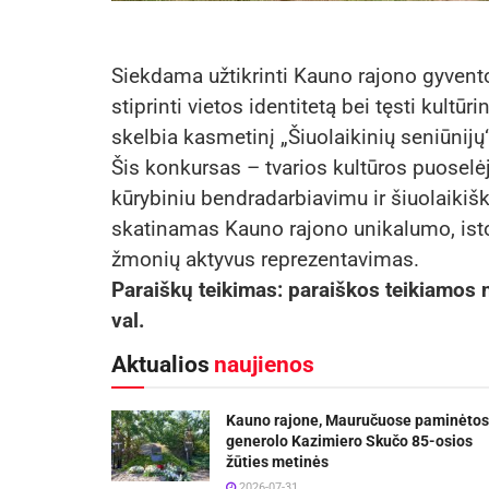
Siekdama užtikrinti Kauno rajono gyvento
stiprinti vietos identitetą bei tęsti kultū
skelbia kasmetinį „Šiuolaikinių seniūnij
Šis konkursas – tvarios kultūros puose
kūrybiniu bendradarbiavimu ir šiuolaiki
skatinamas Kauno rajono unikalumo, istor
žmonių aktyvus reprezentavimas.
Paraiškų teikimas: paraiškos teikiamos n
val.
Aktualios
naujienos
Kauno rajone, Mauručuose paminėtos
generolo Kazimiero Skučo 85-osios
žūties metinės
2026-07-31