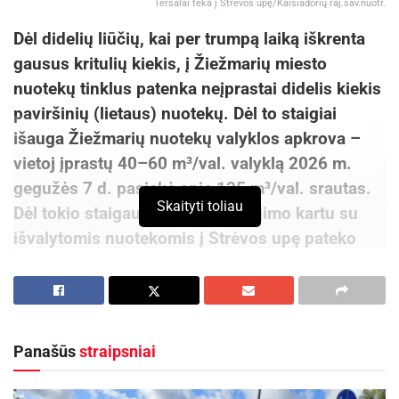
Teršalai teka į Strėvos upę/Kaišiadorių raj.sav.nuotr.
Dėl didelių liūčių, kai per trumpą laiką iškrenta
gausus kritulių kiekis, į Žiežmarių miesto
nuotekų tinklus patenka neįprastai didelis kiekis
paviršinių (lietaus) nuotekų. Dėl to staigiai
išauga Žiežmarių nuotekų valyklos apkrova –
vietoj įprastų 40–60 m³/val. valyklą 2026 m.
gegužės 7 d. pasiekė apie 135 m³/val. srautas.
Skaityti toliau
Dėl tokio staigaus debito padidėjimo kartu su
išvalytomis nuotekomis į Strėvos upę pateko
dalis aktyviojo dumblo.
Nedelsiant buvo imtasi priemonių situacijai
suvaldyti.
Panašūs
straipsniai
Situacijos suvaldymas užtruko iki 2 val.