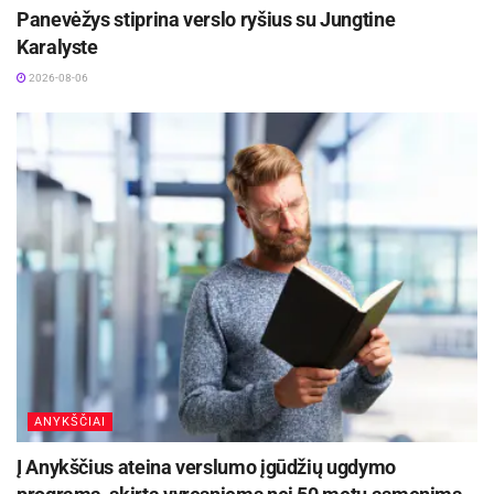
Panevėžys stiprina verslo ryšius su Jungtine
Karalyste
2026-08-06
ANYKŠČIAI
Į Anykščius ateina verslumo įgūdžių ugdymo