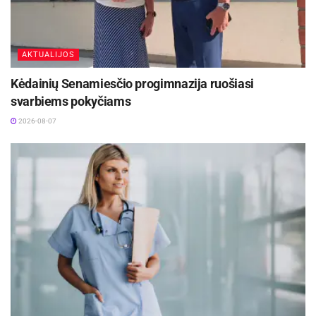
dūmų detektorius gali išgelbėti ne tik artimųjų
gyvybes, bet turtą.
AKTUALIJOS
Šaltinis:
Anykščių rajono savivaldybė
Kėdainių Senamiesčio progimnazija ruošiasi
svarbiems pokyčiams
2026-08-07