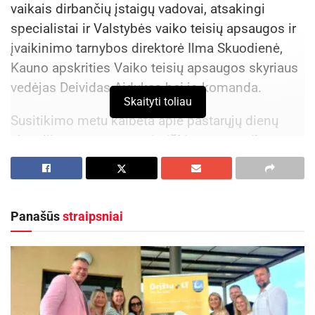
vaikais dirbančių įstaigų vadovai, atsakingi
specialistai ir Valstybės vaiko teisių apsaugos ir
įvaikinimo tarnybos direktorė Ilma Skuodienė,
Kauno apskrities Vaiko teisių apsaugos skyriaus
vedėjas Deividas Aidukas bei jo komanda.
Skaityti toliau
Susitikimo metu kalbėta apie pastarųjų dienų
aktualijas –
smurto pasireiškimą tarp vaikų,
diskutuota apie glaudesnį institucijų
bendradarbiavimą ir efektyvesnius veiksmus bei
teisinius aspektus reaguojant į įvykius, kuriuose
Panašūs
straipsniai
nukenčia vaikai.
Aktualios
naujienos
Rugsėjį nemokamai „Lietuvos draudimas“
draudžia visus Lietuvos moksleivius nuo