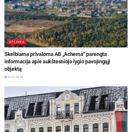
APLINKA
Skelbiama privaloma AB „Achema“ parengta
informacija apie aukštesniojo lygio pavojingąjį
objektą
2026-08-06