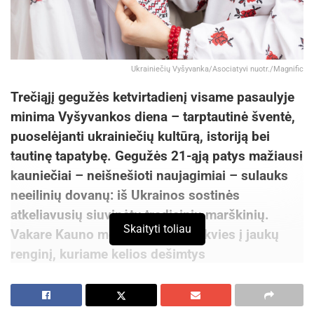
Ukrainiečių Vyšyvanka/Asociatyvi nuotr./Magnific
Trečiąjį gegužės ketvirtadienį visame pasaulyje
minima Vyšyvankos diena – tarptautinė šventė,
puoselėjanti ukrainiečių kultūrą, istoriją bei
tautinę tapatybę. Gegužės 21-ąją patys mažiausi
kauniečiai – neišnešioti naujagimiai – sulauks
neeilinių dovanų: iš Ukrainos sostinės
atkeliavusių siuvinėtų tradicinių marškinių.
Skaityti toliau
Vakare Kauno menininkų namai kvies į jaukų
renginį, kuriame kelios dešimtys
užsiregistravusiųjų galės susipažinti su
vyšyvankos istorija, regionams būdingomis
siuvinėjimo technikomis ir ornamentika bei