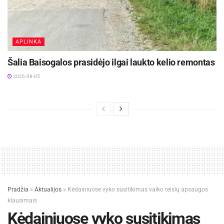
APLINKA
Šalia Baisogalos prasidėjo ilgai laukto kelio remontas
2026-08-05
Pradžia
»
Aktualijos
»
Kėdainiuose vyko susitikimas vaiko teisių apsaugos
klausimais
Kėdainiuose vyko susitikimas