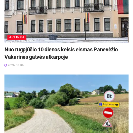
APLINKA
Nuo rugpjūčio 10 dienos keisis eismas Panevėžio
Vakarinės gatvės atkarpoje
2026-08-06