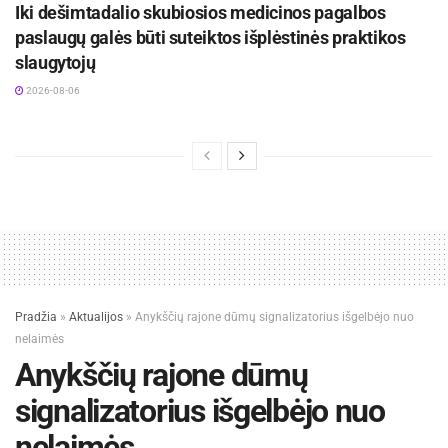
Iki dešimtadalio skubiosios medicinos pagalbos
paslaugų galės būti suteiktos išplėstinės praktikos
slaugytojų
2026-08-06
Pradžia
»
Aktualijos
»
Anykščių rajone dūmų signalizatorius išgelbėjo nuo
nelaimės
Anykščių rajone dūmų
signalizatorius išgelbėjo nuo
nelaimės