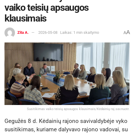
vaiko teisių apsaugos
klausimais
A
Zita A.
2026-05-08
Laikas: 1 min skaitymo
A
Susitikimas vaiko teisių apsaugos klausimais/Kėdainių raj.sav.nuotr.
Gegužės 8 d. Kėdainių rajono savivaldybėje vyko
susitikimas, kuriame dalyvavo rajono vadovai, su