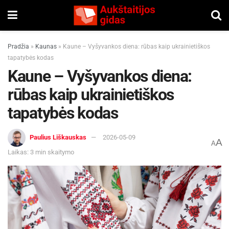
Pradžia
»
Kaunas
»
Kaune – Vyšyvankos diena: rūbas kaip ukrainietiškos
tapatybės kodas
Kaune – Vyšyvankos diena:
rūbas kaip ukrainietiškos
tapatybės kodas
Paulius Liškauskas
2026-05-09
A
A
Laikas: 3 min skaitymo