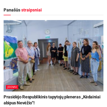
patys išbandyti šį amatą.
Panašūs
straipsniai
Vyšyvanka – tradiciniai siuvinėti ukrainietiški
marškiniai, tapę tautos tapatybės ženklu. Per
šimtmečius susiformavę ornamentai ir spalvos
turi aiškias simbolines reikšmes: geometriniai
raštai siejami su harmonija, augaliniai motyvai –
su gyvybe ir atsinaujinimu, o spalvos perteikia
emocijas ir vertybes – raudona simbolizuoja
meilę ir energiją, juoda – žemę bei stiprybę.
Aktualios
naujienos
ĮDOMU
Kaune – nemokamos vasaros stovyklos vaikams
2026-08-07
Prasidėjo Respublikinis tapytojų pleneras „Kėdainiai
abipus Nevėžio“!