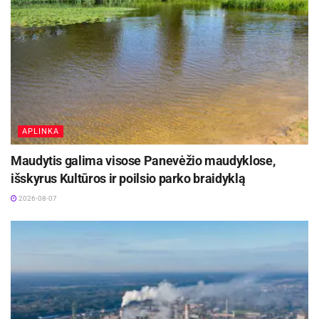
APLINKA
Maudytis galima visose Panevėžio maudyklose,
išskyrus Kultūros ir poilsio parko braidyklą
2026-08-07