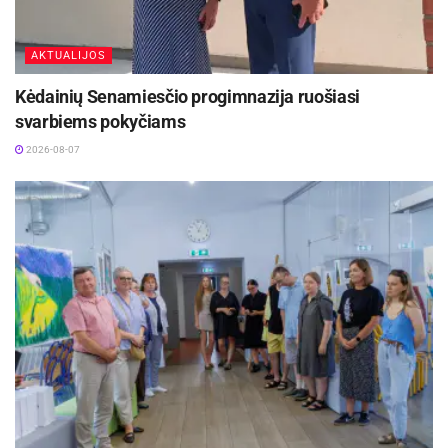
AKTUALIJOS
Kėdainių Senamiesčio progimnazija ruošiasi
svarbiems pokyčiams
2026-08-07