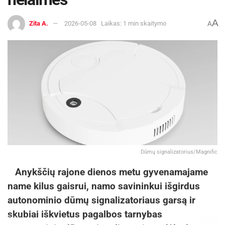
A
Zita A.
2026-05-08
Laikas: 1 min skaitymo
A
Dūmų signalizatorius/Magnific
Anykščių rajone dienos metu gyvenamajame
name kilus gaisrui, namo savininkui išgirdus
autonominio dūmų signalizatoriaus garsą ir
skubiai iškvietus pagalbos tarnybas