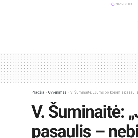
2026-08-03
Pradžia
»
Gyvenimas
»
V. Šuminaitė: „Jums po kojomis pasaulis –
V. Šuminaitė: 
pasaulis – nebij