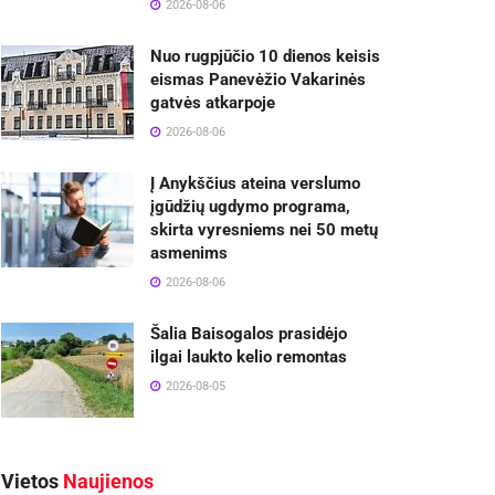
2026-08-06
Nuo rugpjūčio 10 dienos keisis
eismas Panevėžio Vakarinės
gatvės atkarpoje
2026-08-06
Į Anykščius ateina verslumo
įgūdžių ugdymo programa,
skirta vyresniems nei 50 metų
asmenims
2026-08-06
Šalia Baisogalos prasidėjo
ilgai laukto kelio remontas
2026-08-05
Vietos
Naujienos