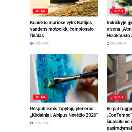
ĮDOMU
ĮDOMU
Kupiškio mariose vyks Baltijos
Rokiškyje gy
vandens motociklų čempionato
eisena „Atmi
finalas
Holokausto 
2026-08-04
2026-08-04
ĮDOMU
ĮDOMU
Respublikinis tapytojų pleneras
Iki pat rugpj
„Kėdainiai. Abipus Nevėžio 2026“
„ConTempo“ 
šiuolaikinio 
2026-08-03
pasirodymai