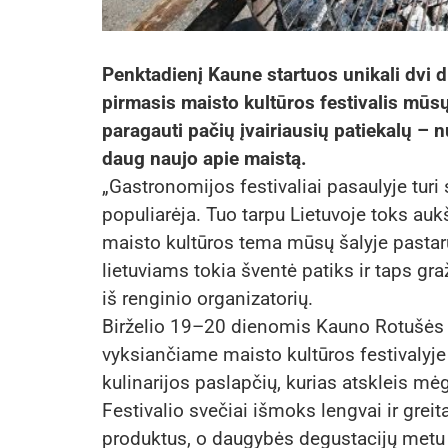
Penktadienį Kaune startuos unikali dvi 
pirmasis maisto kultūros festivalis mūsų
paragauti pačių įvairiausių patiekalų – n
daug naujo apie maistą.
„Gastronomijos festivaliai pasaulyje turi 
populiarėja. Tuo tarpu Lietuvoje toks auks
maisto kultūros tema mūsų šalyje pastar
lietuviams tokia šventė patiks ir taps gra
iš renginio organizatorių.
Birželio 19–20 dienomis Kauno Rotušės a
vyksiančiame maisto kultūros festivalyje „
kulinarijos paslapčių, kurias atskleis mė
Festivalio svečiai išmoks lengvai ir greit
produktus, o daugybės degustacijų metu pa