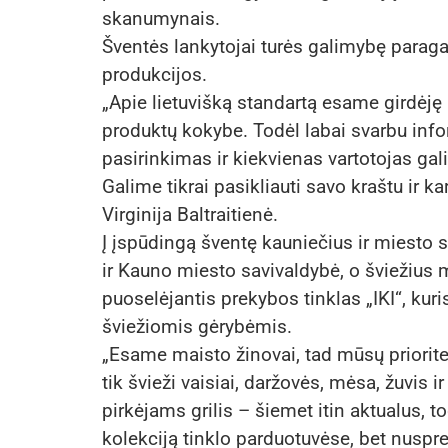
skanumynais.
Šventės lankytojai turės galimybę paragau
produkcijos.
„Apie lietuvišką standartą esame girdėję n
produktų kokybe. Todėl labai svarbu info
pasirinkimas ir kiekvienas vartotojas gali 
Galime tikrai pasikliauti savo kraštu ir ka
Virginija Baltraitienė.
Į įspūdingą šventę kauniečius ir miesto 
ir Kauno miesto savivaldybė, o šviežius m
puoselėjantis prekybos tinklas „IKI“, kur
šviežiomis gėrybėmis.
„Esame maisto žinovai, tad mūsų prioriteta
tik švieži vaisiai, daržovės, mėsa, žuvis i
pirkėjams grilis – šiemet itin aktualus, t
kolekciją tinklo parduotuvėse, bet nuspre