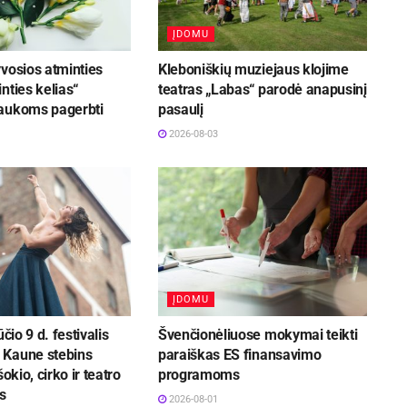
ĮDOMU
vosios atminties
Kleboniškių muziejaus klojime
nties kelias“
teatras „Labas“ parodė anapusinį
aukoms pagerbti
pasaulį
2026-08-03
ĮDOMU
ūčio 9 d. festivalis
Švenčionėliuose mokymai teikti
Kaune stebins
paraiškas ES finansavimo
šokio, cirko ir teatro
programoms
s
2026-08-01