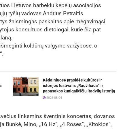
uos Lietuvos barbekiu kepėjų asociacijos
šųjų ryšių vadovas Andrius Petraitis.
skaitys žaismingas paskaitas apie mėgavimąsi
kytojus konsultuos dietologai, kurie čia pat
laną.
 išmėginti koldūnų valgymo varžybose, o
”.
Kėdainiuose prasidės kultūros ir
a
istorijos festivalis „Radviliada“ ir
papasakos kunigaikščių Radvilų istoriją
2026-08-04
r svečius linksmins šventinis koncertas, dovanos
ja Bunkė, Mino, „16 Hz“, „4 Roses“, „Kitokios“,