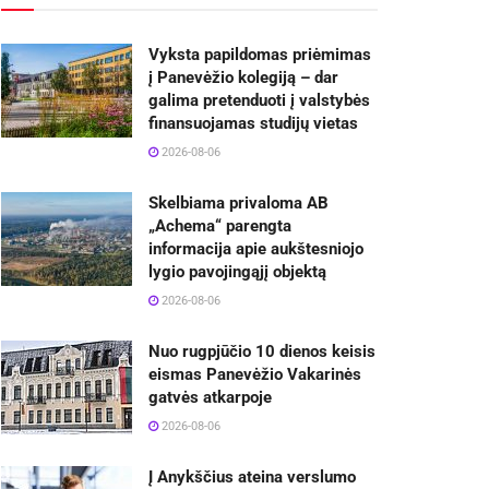
Vyksta papildomas priėmimas
į Panevėžio kolegiją – dar
galima pretenduoti į valstybės
finansuojamas studijų vietas
2026-08-06
Skelbiama privaloma AB
„Achema“ parengta
informacija apie aukštesniojo
lygio pavojingąjį objektą
2026-08-06
Nuo rugpjūčio 10 dienos keisis
eismas Panevėžio Vakarinės
gatvės atkarpoje
2026-08-06
Į Anykščius ateina verslumo