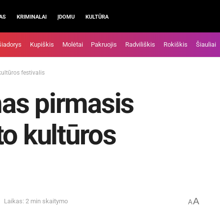
AS
KRIMINALAI
ĮDOMU
KULTŪRA
šiadorys
Kupiškis
Molėtai
Pakruojis
Radviliškis
Rokiškis
Šiauliai
ltūros festivalis
as pirmasis
to kultūros
A
Laikas: 2 min skaitymo
A