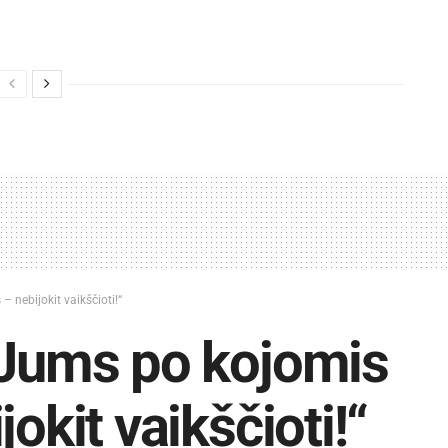
 nebijokit vaikščioti!“
„Jums po kojomis
okit vaikščioti!“