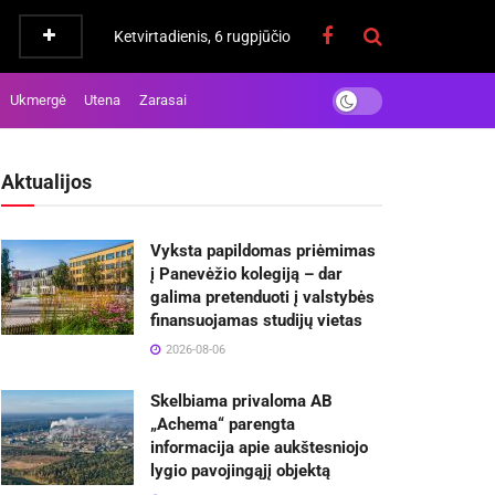
Ketvirtadienis, 6 rugpjūčio
Ukmergė
Utena
Zarasai
Aktualijos
Vyksta papildomas priėmimas
į Panevėžio kolegiją – dar
galima pretenduoti į valstybės
finansuojamas studijų vietas
2026-08-06
Skelbiama privaloma AB
„Achema“ parengta
informacija apie aukštesniojo
lygio pavojingąjį objektą