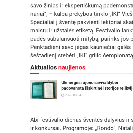
savo žinias ir ekspertiškumą pademonstr
nariai“, – kalba prekybos tinklo „IKI“ Vie
Specialiai į šventę pakviesti lektoriai 
maistu ir užstalės etiketą. Festivalio lan
padės subalansuoti mitybą, parinks jos p
Penktadienį savo jėgas kauniečiai galės
šeštadienį stebėti „IKI“ grilio čempionatą
Aktualios
naujienos
Ukmergės rajono savivaldybei
padovanota išskirtinė istorijos relikvij
2026-08-04
Abi festivalio dienas šventės dalyvius i
ir konkursai. Programoje: „Rondo“, Natali