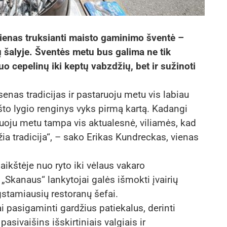
dienas truksianti maisto gaminimo šventė –
 šalyje. Šventės metu bus galima ne tik
uo cepelinų iki keptų vabzdžių, bet ir sužinoti
senas tradicijas ir pastaruoju metu vis labiau
̌to lygio renginys vyks pirmą kartą. Kadangi
uoju metu tampa vis aktualesnė, viliamės, kad
žia tradicija“, – sako Erikas Kundreckas, vienas
ikštėje nuo ryto iki vėlaus vakaro
Skanaus“ lankytojai galės išmokti įvairių
gstamiausių restoranų šefai.
ai pasigaminti gardžius patiekalus, derinti
sivaišins išskirtiniais valgiais ir