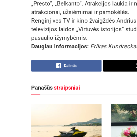
„Presto“, „Belkanto“. Atrakcijos laukia ir
atrakcionai, užsiėmimai ir pamokėlės.
Renginį ves TV ir kino žvaigždės Andrius
televizijos laidos „Virtuvės istorijos“ s
pasaulio įžymybėmis.
Daugiau informacijos:
Erikas Kundrecka
Dalintis
Panašūs
straipsniai