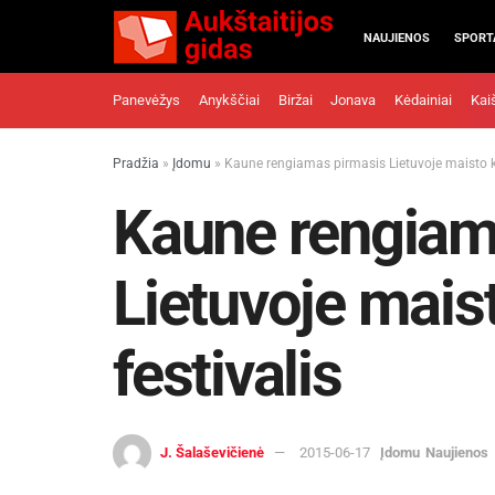
NAUJIENOS
SPORT
Panevėžys
Anykščiai
Biržai
Jonava
Kėdainiai
Kai
Pradžia
»
Įdomu
»
Kaune rengiamas pirmasis Lietuvoje maisto ku
Kaune rengiam
Lietuvoje mais
festivalis
J. Šalaševičienė
2015-06-17
Įdomu
Naujienos