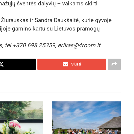
 mažųjų šventės dalyvių – vaikams skirti
 Žiurauskas ir Sandra Daukšaitė, kurie gyvoje
tudijoje gamins kartu su Lietuvos pramogų
s, tel +370 698 25359, erikas@4room.lt
Siųsti