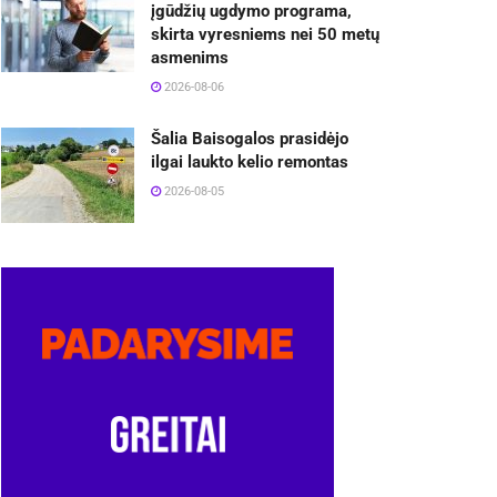
įgūdžių ugdymo programa,
skirta vyresniems nei 50 metų
asmenims
2026-08-06
Šalia Baisogalos prasidėjo
ilgai laukto kelio remontas
2026-08-05