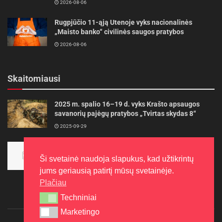
2026-08-06
Rugpjūčio 11-ąją Utenoje vyks nacionalinės
„Maisto banko“ civilinės saugos pratybos
2026-08-06
Skaitomiausi
2025 m. spalio 16–19 d. vyks Krašto apsaugos
savanorių pajėgų pratybos „Tvirtas skydas 8“
2025-09-29
Panevėžietės tarptautinėje programoje siekia
aukso
Ši svetainė naudoja slapukus, kad užtikrintų
2015-10-30
jums geriausią patirtį mūsų svetainėje.
Plačiau
Techniniai
Techniniai
Marketingo
Marketingo