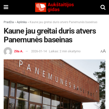
Pradžia
»
Aplinka
»
Kaune jau greitai duris atvers Panemunės baseinas
Kaune jau greitai duris atvers
Panemunės baseinas
A
Zita A.
2026-01-14
Laikas: 2 min skaitymo
A