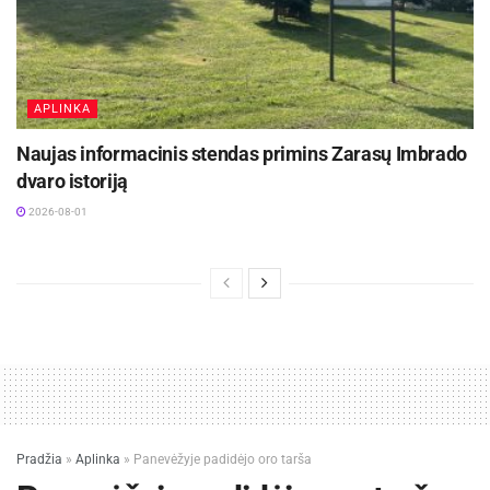
APLINKA
Naujas informacinis stendas primins Zarasų Imbrado
dvaro istoriją
2026-08-01
Pradžia
»
Aplinka
»
Panevėžyje padidėjo oro tarša