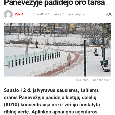
Panevėžyje padidėjo oro tarša
A
Zita A.
2026-01-14
Laikas: 1 min skaitymo
A
Oro tarša/G. Kartano nuotr.
Sausio 12 d. įsivyravus sausiems, šaltiems
orams Panevėžyje padidėjo kietųjų dalelių
(KD10) koncentracija ore ir viršijo nustatytą
ribinę vertę. Aplinkos apsaugos agentūros