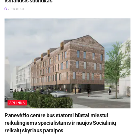
išmanusis suoliukas
2026-08-05
APLINKA
Panevėžio centre bus statomi būstai miestui
reikalingiems specialistams ir naujos Socialinių
reikalų skyriaus patalpos