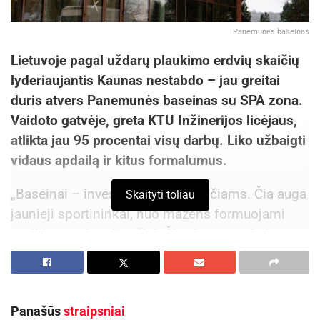
Panemunės baseinas
Lietuvoje pagal uždarų plaukimo erdvių skaičių
lyderiaujantis Kaunas nestabdo – jau greitai
duris atvers Panemunės baseinas su SPA zona.
Vaidoto gatvėje, greta KTU Inžinerijos licėjaus,
atlikta jau 95 procentai visų darbų. Liko užbaigti
vidaus apdailą ir kitus formalumus.
„Baseinai – investicija dešimtmečiams. Čia auga
Skaityti toliau
jaunieji sportininkai, nuo mažens formuojami
sveiki gyvenimo įpročiai. Čia vietos randa ir
sveikata besirūpinantys senjorai, ir profesionalai.
Svarbiausia, kad tokios erdvės teikia visokeriopą
naudą.
Panašūs
straipsniai