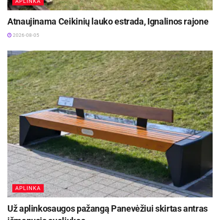
APLINKA
Atnaujinama Ceikinių lauko estrada, Ignalinos rajone
2026-08-05
APLINKA
Už aplinkosaugos pažangą Panevėžiui skirtas antras