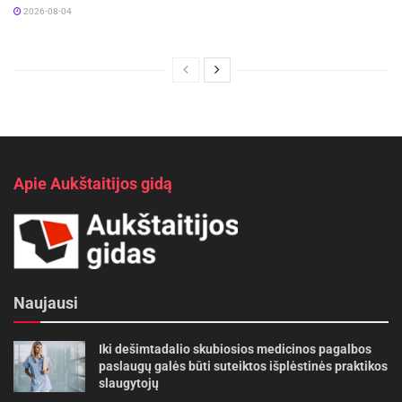
2026-08-04
Apie Aukštaitijos gidą
Naujausi
Iki dešimtadalio skubiosios medicinos pagalbos
paslaugų galės būti suteiktos išplėstinės praktikos
slaugytojų