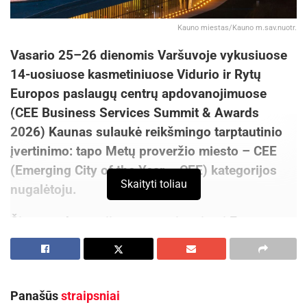
Kauno miestas/Kauno m.sav.nuotr.
Vasario 25–26 dienomis Varšuvoje vykusiuose
14-uosiuose kasmetiniuose Vidurio ir Rytų
Europos paslaugų centrų apdovanojimuose
(CEE Business Services Summit & Awards
2026) Kaunas sulaukė reikšmingo tarptautinio
įvertinimo: tapo Metų proveržio miesto – CEE
(Emerging City of the Year – CEE) kategorijos
Skaityti toliau
nugalėtoju.
Šiuos apdovanojimus organizuojanti Europos
verslo paslaugų asociacija (European Business
Services Association) kasmet išskiria
ryškiausius Centrinės ir Rytų Europos (CEE)
Panašūs
straipsniai
verslo paslaugų sektoriaus pasiekimus, o