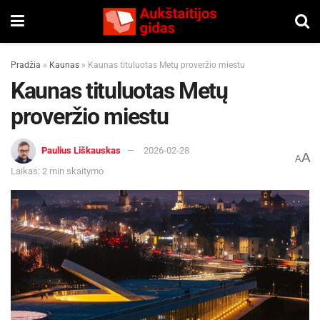
Pradžia
»
Kaunas
»
Kaunas tituluotas Metų proveržio miestu
Kaunas tituluotas Metų
proveržio miestu
Paulius Liškauskas
2026-02-28
A
A
Laikas: 2 min skaitymo