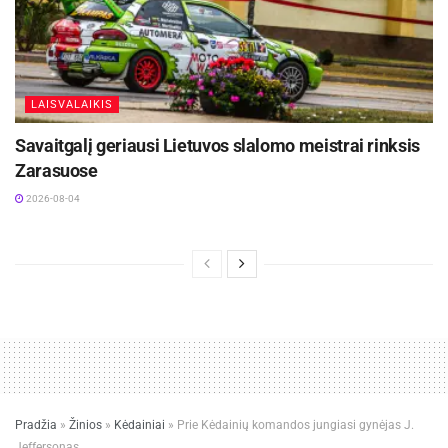
LAISVALAIKIS
Savaitgalį geriausi Lietuvos slalomo meistrai rinksis
Zarasuose
2026-08-04
Pradžia
»
Žinios
»
Kėdainiai
»
Prie Kėdainių komandos jungiasi gynėjas J.
Jeffersonas