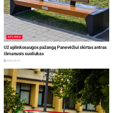
APLINKA
Už aplinkosaugos pažangą Panevėžiui skirtas antras
išmanusis suoliukas
2026-08-05