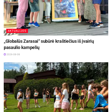
patogi tiek kasdieniams gyventojų poreikiams,
tiek didesnių renginių metu išaugantiems
srautams.
AKTUALIJOS
Šaltinis:
Panevėžio miesto savivaldybė
„Globalūs Zarasai“ subūrė kraštiečius iš įvairių
pasaulio kampelių
2026-08-08