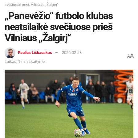
svečiuose prieš Vilniaus „Žalgirį“
„Panevėžio“ futbolo klubas
neatsilaikė svečiuose prieš
Vilniaus „Žalgirį“
Paulius Liškauskas
2026-02-28
A
A
Laikas: 1 min skaitymo