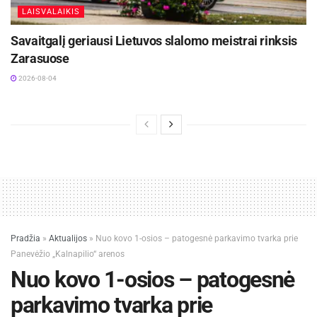
LAISVALAIKIS
Savaitgalį geriausi Lietuvos slalomo meistrai rinksis
Zarasuose
2026-08-04
Pradžia
»
Aktualijos
»
Nuo kovo 1-osios – patogesnė parkavimo tvarka prie
Panevėžio „Kalnapilio“ arenos
Nuo kovo 1-osios – patogesnė
parkavimo tvarka prie