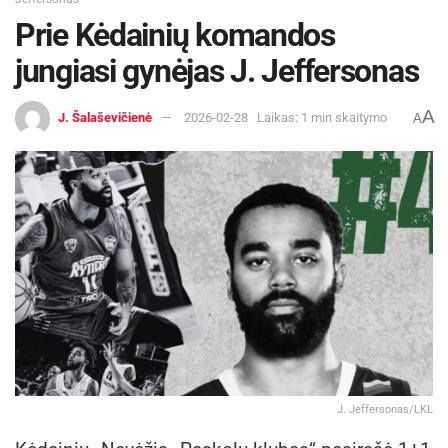
Prie Kėdainių komandos
jungiasi gynėjas J. Jeffersonas
A
J. Šalaševičienė
2026-02-28
Laikas: 1 min skaitymo
A
J. Jeffersonas/LKL