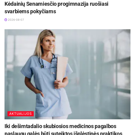
Kėdainių Senamiesčio progimnazija ruošiasi
svarbiems pokyčiams
2026-08-07
AKTUALIJOS
Iki dešimtadalio skubiosios medicinos pagalbos
paslaugų galės būti suteiktos išplėstinės praktikos