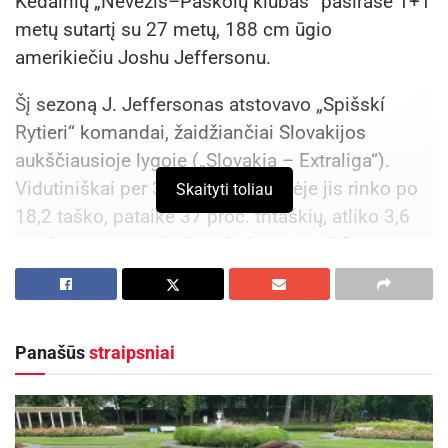
Kėdainių „Nevėžis–Paskolų klubas“ pasirašė 1+1
metų sutartį su 27 metų, 188 cm ūgio
amerikiečiu Joshu Jeffersonu.
Šį sezoną J. Jeffersonas atstovavo „Spišskí
Rytieri“ komandai, žaidžiančiai Slovakijos
aukščiausioje lygoje („Slovakia – Extraliga“).
Vidutiniškai per 30 minučių aikštėje jis rinko po
Skaityti toliau
18,2 taško, pataikė 37 proc. tritaškių, atliko 3,6
rezultatyvaus perdavimo bei perėmė 1,3
kamuolio.
Aktualios
naujienos
Panašūs
straipsniai
Kėdainių parkuose ir aikštelėse – bendras
pareigūnų reidas
2026-08-10