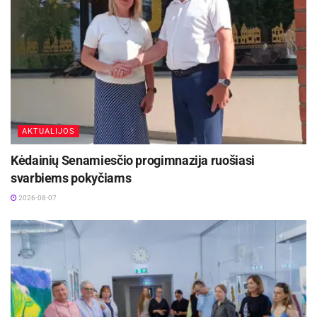
Žymos:
Kėdainių „Nevėžis-Paskolų klubas“
Krepšinis
LKL
AKTUALIJOS
Kėdainių Senamiesčio progimnazija ruošiasi
svarbiems pokyčiams
2026-08-07