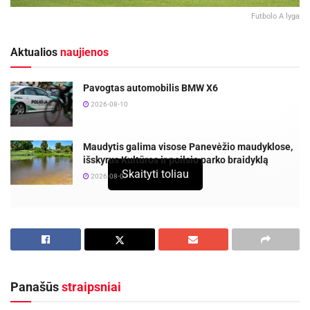
Futbolo A lyga
Aktualios
naujienos
Pavogtas automobilis BMW X6
2026-08-10
Maudytis galima visose Panevėžio maudyklose,
išskyrus Kultūros ir poilsio parko braidyklą
Skaityti toliau
2026-08-07
„Panevėžio“ futbolo klubas patyrė pirmą pralaimėjimą šio
sezono TOPLYGOJE. 2-ajame ture Aukštaitijos sostinės
komanda sužaidė slogią valandos atkarpą ir neatsilaikė
svečiuose prieš Vilniaus „Žalgirį“ –
1:4
.
Panašūs
straipsniai
Panevėžiečiai gerai pradėjo rungtynes ir 16-ąją