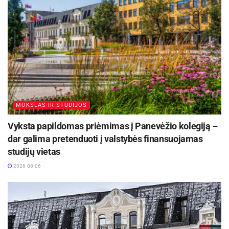
MOKSLAS IR STUDIJOS
Vyksta papildomas priėmimas į Panevėžio kolegiją –
dar galima pretenduoti į valstybės finansuojamas
studijų vietas
2026-08-06