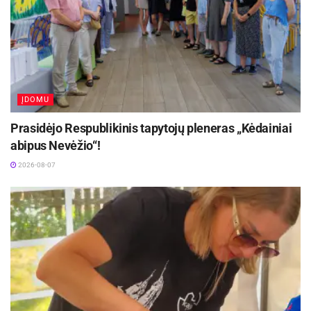
ĮDOMU
Prasidėjo Respublikinis tapytojų pleneras „Kėdainiai
abipus Nevėžio“!
2026-08-07