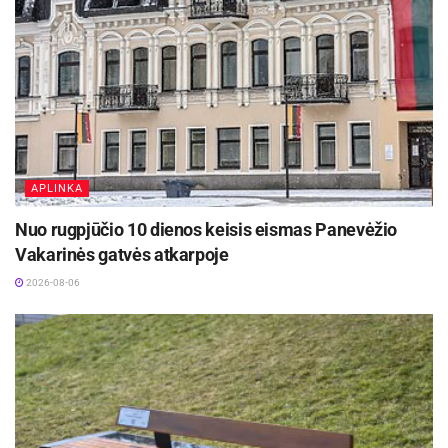
APLINKA
Nuo rugpjūčio 10 dienos keisis eismas Panevėžio
Vakarinės gatvės atkarpoje
2026-08-06