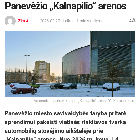
Panevėžio „Kalnapilio“ arenos
A
Zita A.
2026-02-27
Laikas: 1 min skaitymo
A
Automobilių parkavimas prie„Kalnapilio“ arenos/G. Kartano nuotr.
Panevėžio miesto savivaldybės taryba pritarė
sprendimui pakeisti vietinės rinkliavos tvarką
automobilių stovėjimo aikštelėje prie
„Kalnapilio“ arenos. Nuo 2026 m. kovo 1 d.