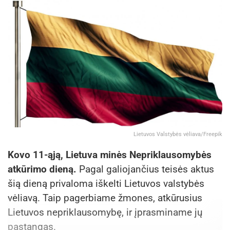
Lietuvos Valstybės vėliava/Freepik
Kovo 11-ąją, Lietuva minės Nepriklausomybės
atkūrimo dieną.
Pagal galiojančius teisės aktus
šią dieną privaloma iškelti Lietuvos valstybės
vėliavą. Taip pagerbiame žmones, atkūrusius
Lietuvos nepriklausomybę, ir įprasminame jų
pastangas.