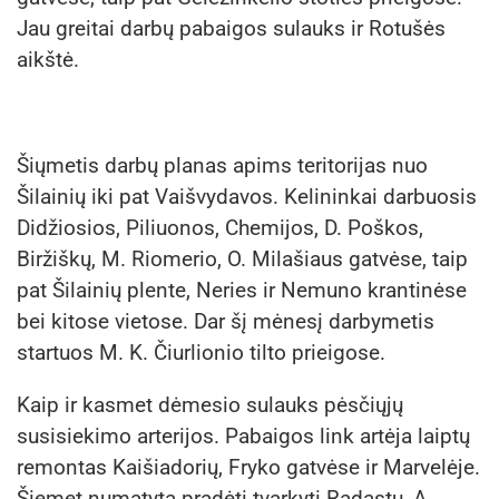
Jau greitai darbų pabaigos sulauks ir Rotušės
aikštė.
Šiųmetis darbų planas apims teritorijas nuo
Šilainių iki pat Vaišvydavos. Kelininkai darbuosis
Didžiosios, Piliuonos, Chemijos, D. Poškos,
Biržiškų, M. Riomerio, O. Milašiaus gatvėse, taip
pat Šilainių plente, Neries ir Nemuno krantinėse
bei kitose vietose. Dar šį mėnesį darbymetis
startuos M. K. Čiurlionio tilto prieigose.
Kaip ir kasmet dėmesio sulauks pėsčiųjų
susisiekimo arterijos. Pabaigos link artėja laiptų
remontas Kaišiadorių, Fryko gatvėse ir Marvelėje.
Šiemet numatyta pradėti tvarkyti Radastų, A.