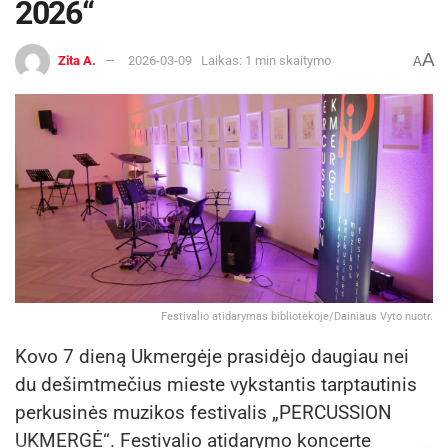
2026“
A
Zita A.
2026-03-09
Laikas: 1 min skaitymo
A
Festivalio atidarymas bibliotekoje/Dainiaus Vyto nuotr.
Kovo 7 dieną Ukmergėje prasidėjo daugiau nei
du dešimtmečius mieste vykstantis tarptautinis
perkusinės muzikos festivalis „PERCUSSION
UKMERGĖ“. Festivalio atidarymo koncerte