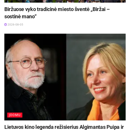
Biržuose vyko tradicinė miesto šventė „Biržai –
sostinė mano“
2026-08-05
ĮDOMU
Lietuvos kino legenda režisierius Algimantas Puipa ir