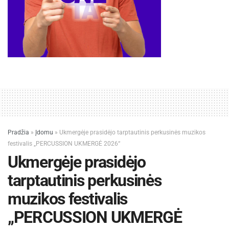
Pradžia
»
Įdomu
»
Ukmergėje prasidėjo tarptautinis perkusinės muzikos
festivalis „PERCUSSION UKMERGĖ 2026“
Ukmergėje prasidėjo
tarptautinis perkusinės
muzikos festivalis
„PERCUSSION UKMERGĖ