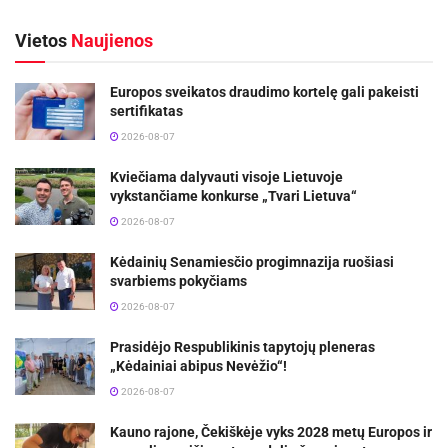
Vietos
Naujienos
Europos sveikatos draudimo kortelę gali pakeisti
sertifikatas
2026-08-07
Kviečiama dalyvauti visoje Lietuvoje
vykstančiame konkurse „Tvari Lietuva“
2026-08-07
Kėdainių Senamiesčio progimnazija ruošiasi
svarbiems pokyčiams
2026-08-07
Prasidėjo Respublikinis tapytojų pleneras
„Kėdainiai abipus Nevėžio“!
2026-08-07
Kauno rajone, Čekiškėje vyks 2028 metų Europos ir