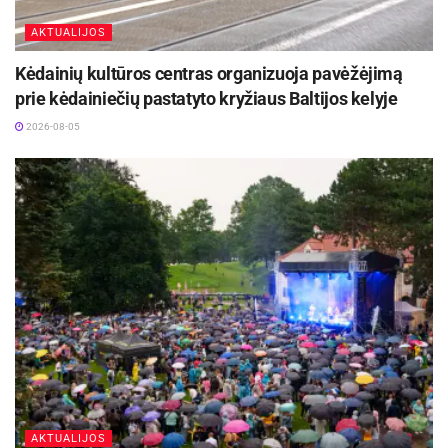
AKTUALIJOS
Kėdainių kultūros centras organizuoja pavėžėjimą
prie kėdainiečių pastatyto kryžiaus Baltijos kelyje
2026-08-05
AKTUALIJOS