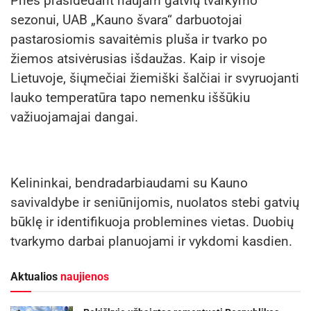
Prieš prasidedant naujam gatvių tvarkymo
sezonui, UAB „Kauno švara“ darbuotojai
pastarosiomis savaitėmis pluša ir tvarko po
žiemos atsivėrusias išdaužas. Kaip ir visoje
Lietuvoje, šiųmečiai žiemiški šalčiai ir svyruojanti
lauko temperatūra tapo nemenku iššūkiu
važiuojamajai dangai.
Kelininkai, bendradarbiaudami su Kauno
savivaldybe ir seniūnijomis, nuolatos stebi gatvių
būklę ir identifikuoja problemines vietas. Duobių
tvarkymo darbai planuojami ir vykdomi kasdien.
Aktualios
naujienos