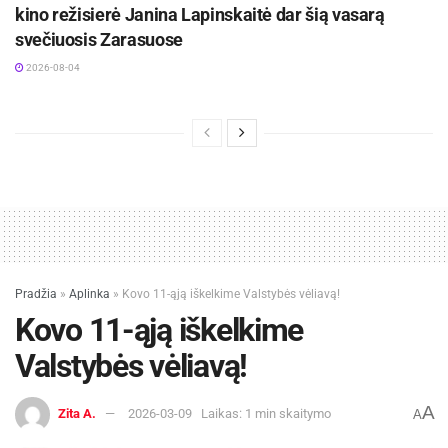
kino režisierė Janina Lapinskaitė dar šią vasarą
svečiuosis Zarasuose
2026-08-04
Pradžia
»
Aplinka
»
Kovo 11-ąją iškelkime Valstybės vėliavą!
Kovo 11-ąją iškelkime
Valstybės vėliavą!
A
Zita A.
2026-03-09
Laikas: 1 min skaitymo
A