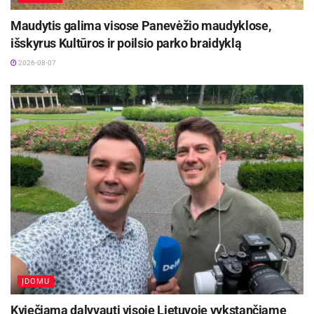
Maudytis galima visose Panevėžio maudyklose,
išskyrus Kultūros ir poilsio parko braidyklą
2026-08-07
ĮDOMU
Kviečiama dalyvauti visoje Lietuvoje vykstančiame