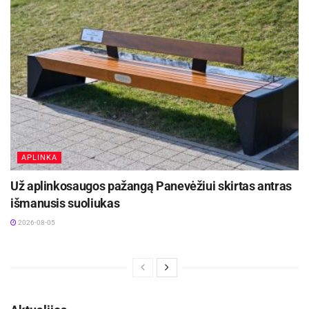
APLINKA
Už aplinkosaugos pažangą Panevėžiui skirtas antras
išmanusis suoliukas
2026-08-05