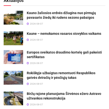
Aktualijos
Kauno žaliosios erdvės džiugina nuo pirmųjų
pavasario žiedų iki rudens sezono pabaigos
2026-08-07
Kaune – nemokamos vasaros stovyklos vaikams
2026-08-07
Europos sveikatos draudimo kortelę gali pakeisti
sertifikatas
2026-08-07
Rokiškyje užbaigtas remontuoti Respublikos
gatvės dviračių ir pėsčiųjų takas
2026-08-07
Biržų rajone planuojama Širvėnos ežero Astravo
užtvankos rekonstrukcija
2026-08-07