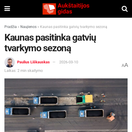
Pradžia
»
Naujienos
»
Kaunas pasitinka gatvių tvarkymo sezoną
Kaunas pasitinka gatvių
tvarkymo sezoną
Paulius Liškauskas
2026-03-10
A
A
Laikas: 2 min skaitymo