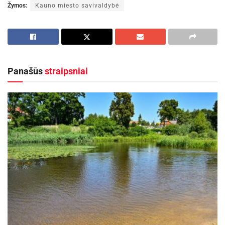
Žymos:
Kauno miesto savivaldybė
Panašūs
straipsniai