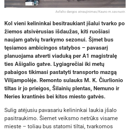
Asfalto dangos atnaujinimas/Kauno m.sav.nuotr.
Kol vieni kelininkai besitraukiant įšalui tvarko po
žiemos atsivėrusias išdaužas, kiti ruošiasi
naujam gatvių tvarkymo sezonui. Šįmet bus
tęsiamos ambicingos statybos – pavasarį
planuojama atverti viaduką per A1 magistralę
ties Ašigalio gatve. Lygiagrečiai iki metų
pabaigos tikimasi pastatyti transporto mazgą
Vilijampolėje. Remonto sulauks M. K. Čiurlionio
tiltas ir jo prieigos, Šilainių plentas, Nemuno ir
Neries krantinės bei kitos miesto gatvės.
Sulig atėjusiu pavasariu kelininkai laukia įšalo
pasitraukimo. Šiemet veiksmo netrūks visame
mieste – toliau bus statomi tiltai, tvarkomos