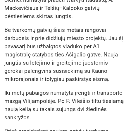
Mackevičiaus ir Telšių–Kalpoko gatvių
pėstiesiems skirtas jungtis.
Be tvarkomų gatvių šiais metais rangovai
darbuosis ir prie didžiųjų miesto projektų. Jau šį
pavasarį bus užbaigtos viaduko per A1
magistralę statybos ties Ašigalio gatve. Nauja
jungtis su lėtėjimo ir greitėjimo juostomis
gerokai palengvins susisiekimą su Kauno
mikrorajonais ir tolygiau paskirstys eismą.
Iki metų pabaigos numatyta įrengti ir transporto
mazgą Vilijampolėje. Po P. Vileišio tiltu tiesiamą
naują kelią su takais sujungs dvi žiedinės
sankryžos.