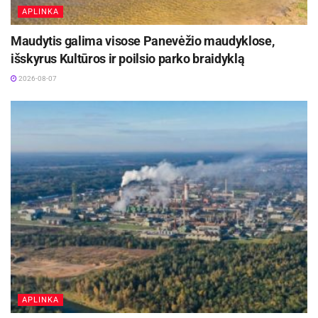
APLINKA
Maudytis galima visose Panevėžio maudyklose,
išskyrus Kultūros ir poilsio parko braidyklą
2026-08-07
APLINKA