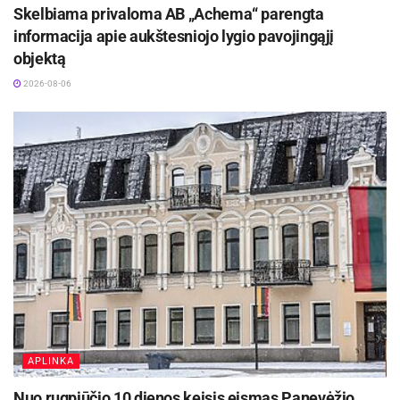
Skelbiama privaloma AB „Achema“ parengta
informacija apie aukštesniojo lygio pavojingąjį
objektą
2026-08-06
APLINKA
Nuo rugpjūčio 10 dienos keisis eismas Panevėžio