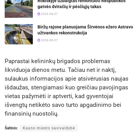
Rokiškyje užbaigtas remontuoti Respublikos
gatvės dviračių ir pėsčiųjų takas
2026-08-07
Biržų rajone planuojama Širvėnos ežero Astravo
užtvankos rekonstrukcija
2026-08-07
Paprastai kelininkų brigados problemas
likviduoja dienos metu. Tačiau net ir naktį,
sulaukus informacijos apie atsivėrusias naujas
išdaužas, stengiamasi kuo greičiau pavojingas
vietas pažymėti ir aptverti, kad gyventojai
išvengtų netikėto savo turto apgadinimo bei
finansinių nuostolių.
Šaltinis:
Kauno miesto savivaldybė