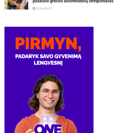
pasaulio greičio automodelių čempionatas
2026-08-07