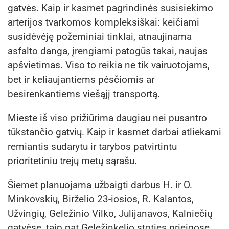
gatvės. Kaip ir kasmet pagrindinės susisiekimo
arterijos tvarkomos kompleksiškai: keičiami
susidėvėję požeminiai tinklai, atnaujinama
asfalto danga, įrengiami patogūs takai, naujas
apšvietimas. Viso to reikia ne tik vairuotojams,
bet ir keliaujantiems pėsčiomis ar
besirenkantiems viešąjį transportą.
Mieste iš viso prižiūrima daugiau nei pusantro
tūkstančio gatvių. Kaip ir kasmet darbai atliekami
remiantis sudarytu ir tarybos patvirtintu
prioritetiniu trejų metų sąrašu.
Šiemet planuojama užbaigti darbus H. ir O.
Minkovskių, Birželio 23-iosios, R. Kalantos,
Užvingių, Geležinio Vilko, Julijanavos, Kalniečių
gatvėse, taip pat Geležinkelio stoties prieigose.