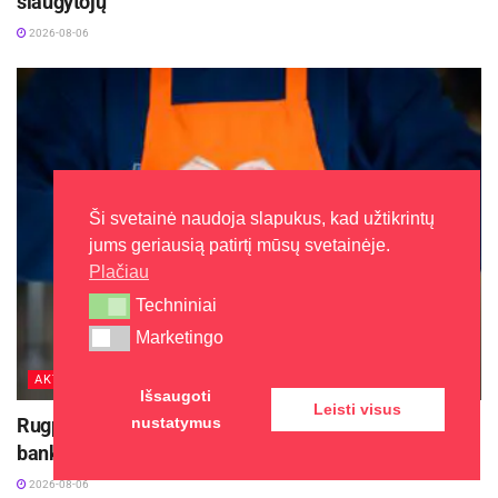
slaugytojų
2026-08-06
Ši svetainė naudoja slapukus, kad užtikrintų
jums geriausią patirtį mūsų svetainėje.
Plačiau
Techniniai
Techniniai
Marketingo
Marketingo
AKTUALIJOS
Išsaugoti
Leisti visus
nustatymus
Rugpjūčio 11-ąją Utenoje vyks nacionalinės „Maisto
banko“ civilinės saugos pratybos
2026-08-06