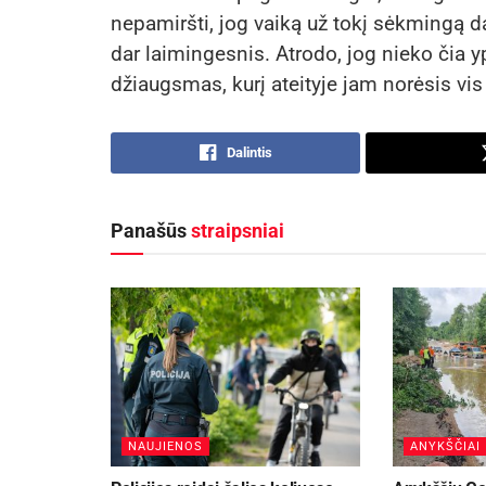
nepamiršti, jog vaiką už tokį sėkmingą dar
dar laimingesnis. Atrodo, jog nieko čia y
džiaugsmas, kurį ateityje jam norėsis vis 
Dalintis
Panašūs
straipsniai
NAUJIENOS
ANYKŠČIAI