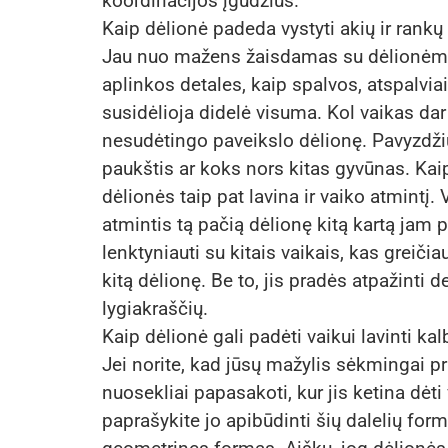
koordinacijos įgūdžius.
Kaip dėlionė padeda vystyti akių ir rankų
Jau nuo mažens žaisdamas su dėlionėmis 
aplinkos detales, kaip spalvos, atspalviai
susidėlioja didelė visuma. Kol vaikas dar
nesudėtingo paveikslo dėlionę. Pavyzdžiui
paukštis ar koks nors kitas gyvūnas. Kaip
dėlionės taip pat lavina ir vaiko atmintį. 
atmintis tą pačią dėlionę kitą kartą jam p
lenktyniauti su kitais vaikais, kas greič
kitą dėlionę. Be to, jis pradės atpažinti 
lygiakraščių.
Kaip dėlionė gali padėti vaikui lavinti kal
Jei norite, kad jūsų mažylis sėkmingai pr
nuosekliai papasakoti, kur jis ketina dėti
paprašykite jo apibūdinti šių dalelių form