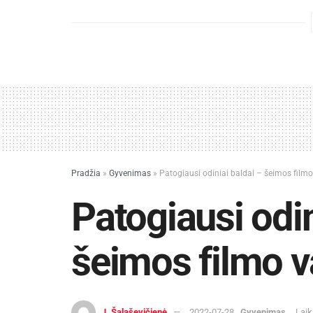
Pradžia
»
Gyvenimas
»
Patogiausi odiniai baldai – šeimos filmo
Patogiausi odin
šeimos filmo v
J. Šalaševičienė
2022-07-28
Gyvenimas
Laik