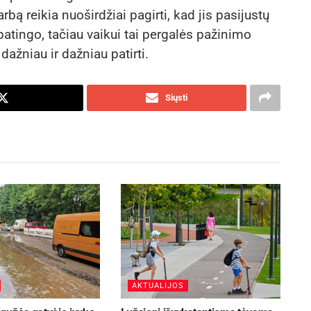
bą reikia nuoširdžiai pagirti, kad jis pasijustų
patingo, tačiau vaikui tai pergalės pažinimo
dažniau ir dažniau patirti.
Siųsti
AKTUALIJOS