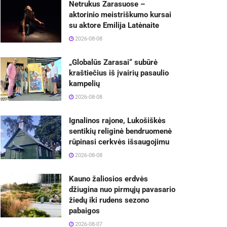
Netrukus Zarasuose –
aktorinio meistriškumo kursai
su aktore Emilija Latėnaite
2026-08-08
„Globalūs Zarasai“ subūrė
kraštiečius iš įvairių pasaulio
kampelių
2026-08-08
Ignalinos rajone, Lukošiškės
sentikių religinė bendruomenė
rūpinasi cerkvės išsaugojimu
2026-08-08
Kauno žaliosios erdvės
džiugina nuo pirmųjų pavasario
žiedų iki rudens sezono
pabaigos
2026-08-07