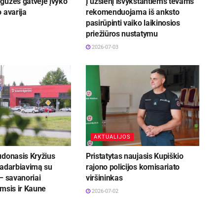
gužės gatvėje įvyko
Į užsienį išvykstantiems tėvams
 avarija
rekomenduojama iš anksto
pasirūpinti vaiko laikinosios
priežiūros nustatymu
2026-07-03
AKTUALIJOS
udonasis Kryžius
Pristatytas naujasis Kupiškio
radarbiavimą su
rajono policijos komisariato
– savanoriai
viršininkas
msis ir Kaune
2026-07-02