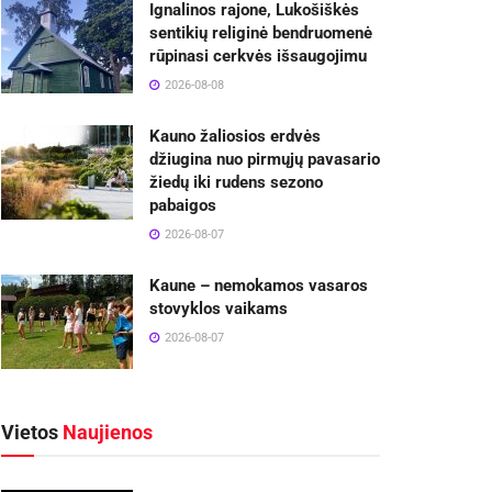
Ignalinos rajone, Lukošiškės
sentikių religinė bendruomenė
rūpinasi cerkvės išsaugojimu
2026-08-08
Kauno žaliosios erdvės
džiugina nuo pirmųjų pavasario
žiedų iki rudens sezono
pabaigos
2026-08-07
Kaune – nemokamos vasaros
stovyklos vaikams
2026-08-07
Vietos
Naujienos