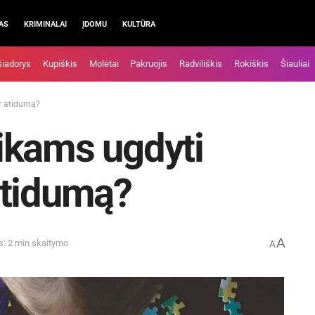
AS
KRIMINALAI
ĮDOMU
KULTŪRA
šiadorys
Kupiškis
Molėtai
Pakruojis
Radviliškis
Rokiškis
Šiauliai
r atidumą?
ikams ugdyti
atidumą?
A
s: 2 min skaitymo
A