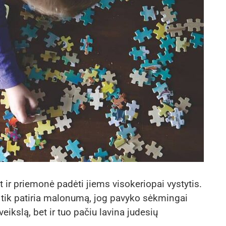
t ir priemonė padėti jiems visokeriopai vystytis.
ne tik patiria malonumą, jog pavyko sėkmingai
veikslą, bet ir tuo pačiu lavina judesių