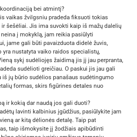
 koordinaciją bei atmintį?
vaikas žvilgsniu pradeda fiksuoti tokias
 ir šešėliai. Jis ima suvokti kaip iš mažų dalelių
 neina į mokyklą, jam reikia pasiūlyti
, jame gali būti pavaizduota didelė žuvis,
 yra nustatyta vaiko raidos specialistų,
Vieną sykį sudėliojęs žaidimą jis jį jau perpranta,
adeda sudėlioti greičiau. O paskui jis jau gali
iau iš jų būrio sudėlios panašaus sudėtingumo
detalių formas, skirs figūrines detales nuo
bą ir kokią dar naudą jos gali duoti?
adėtų lavinti kalbinius įgūdžius, pasiūlykite jam
 vieną ar kitą dėlionės detalę. Taip pat
as, taip išmokysite jį žodžiais apibūdinti