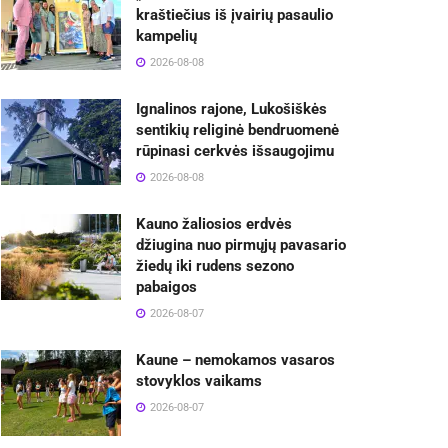
kraštiečius iš įvairių pasaulio
kampelių
2026-08-08
Ignalinos rajone, Lukošiškės
sentikių religinė bendruomenė
rūpinasi cerkvės išsaugojimu
2026-08-08
Kauno žaliosios erdvės
džiugina nuo pirmųjų pavasario
žiedų iki rudens sezono
pabaigos
2026-08-07
Kaune – nemokamos vasaros
stovyklos vaikams
2026-08-07