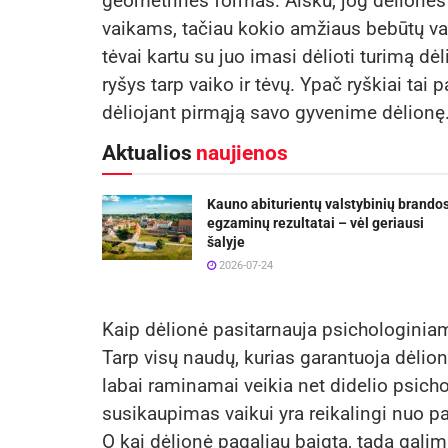
geometrines formas. Aišku, jog dėlionės
vaikams, tačiau kokio amžiaus bebūtų va
tėvai kartu su juo imasi dėlioti turimą dė
ryšys tarp vaiko ir tėvų. Ypač ryškiai tai 
dėliojant pirmąją savo gyvenime dėlionę
Aktualios
naujienos
Kauno abiturientų valstybinių brando
egzaminų rezultatai – vėl geriausi
šalyje
2026-07-24
Kaip dėlionė pasitarnauja psichologinia
Tarp visų naudų, kurias garantuoja dėlionė
labai raminamai veikia net didelio psich
susikaupimas vaikui yra reikalingi nuo pa
O kai dėlionė pagaliau baigta, tada galima