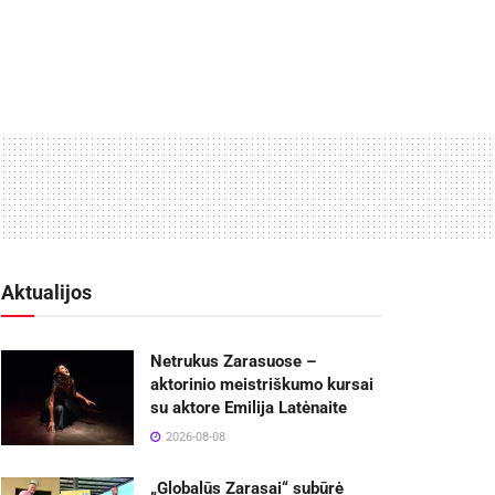
Aktualijos
Netrukus Zarasuose –
aktorinio meistriškumo kursai
su aktore Emilija Latėnaite
2026-08-08
„Globalūs Zarasai“ subūrė