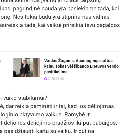
 būna skiriamos įvairių amžiaus tarpsnių
ikas, pagrindinė nauda yra pasiekiama tada, kai
lionę. Nes tokiu būdu yra stiprinamas vidinis
pasireiškia tada, kai vaikui prireikia tėvų pagalbos
.
s
Vaidas Žagūnis. Atsinaujinęs naftos
kainų šokas vėl išbando Lietuvos verslo
pasitikėjimą
2026-07-22
m vaiko stabilumui?
, dar reikia paminėti ir tai, kad jos dėliojimas
ologinio aktyvumo vaikus. Ramybė ir
t dėlionės dėliojimo pradžios iki pat pabaigos.
 pasidžiaugti kartu su vaiku. Ir būtina