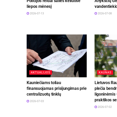
Policijos reidai šalies keliuose
Anykščių Ge
liepos mėnesį
vandentiekio
2026-07-13
2026-07-08
AKTUALIJOS
KAUNAS
Kauniečiams toliau
Lietuvos Ra
finansuojamas prisijungimas prie
plečia bend
centralizuotų tinklų
ligoninėmis 
praktikos se
2026-07-03
2026-07-02