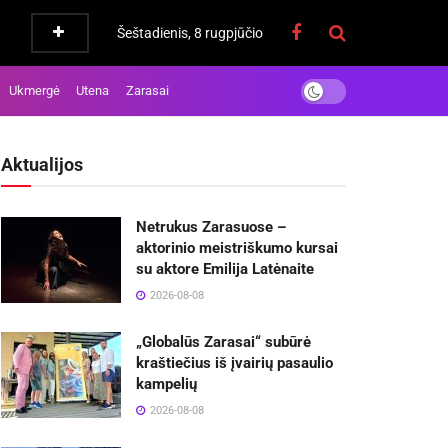
Šeštadienis, 8 rugpjūčio
Ukmergė
Utena
Zarasai
Aktualijos
Netrukus Zarasuose –
aktorinio meistriškumo kursai
su aktore Emilija Latėnaite
2026-08-08
„Globalūs Zarasai“ subūrė
kraštiečius iš įvairių pasaulio
kampelių
2026-08-08