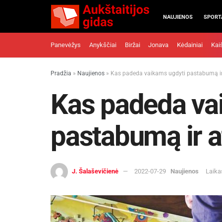
NAUJIENOS
SPORT
Panevėžys
Anykščiai
Biržai
Jonava
Kėdainiai
Kai
Pradžia
»
Naujienos
»
Kas padeda vaikams ugdyti pastabumą i
Kas padeda va
pastabumą ir 
J. Šalaševičienė
2022-07-29
Naujienos
Laika