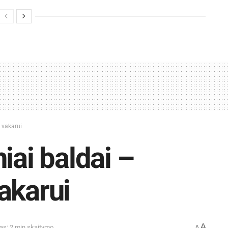
 vakarui
iai baldai –
akarui
A
as: 2 min skaitymo
A