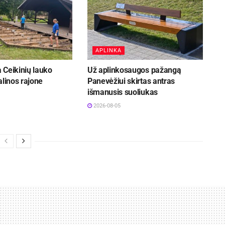
APLINKA
 Ceikinių lauko
Už aplinkosaugos pažangą
alinos rajone
Panevėžiui skirtas antras
išmanusis suoliukas
2026-08-05