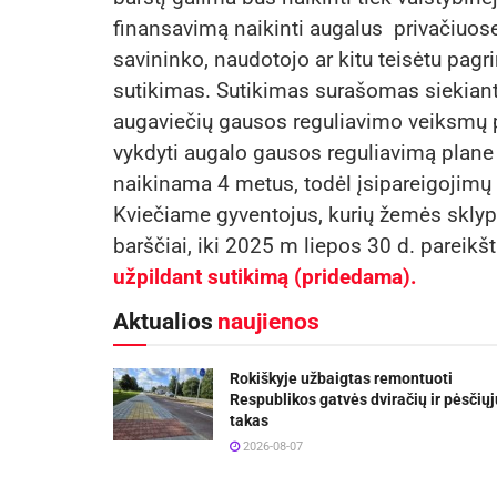
finansavimą naikinti augalus privačiuos
savininko, naudotojo ar kitu teisėtu pag
sutikimas. Sutikimas surašomas siekiant
augaviečių gausos reguliavimo veiksmų p
vykdyti augalo gausos reguliavimą plan
naikinama 4 metus, todėl įsipareigojimų 
Kviečiame gyventojus, kurių žemės skly
barščiai, iki 2025 m liepos 30 d. pareik
užpildant sutikimą (pridedama).
Aktualios
naujienos
Rokiškyje užbaigtas remontuoti
Respublikos gatvės dviračių ir pėsčiųj
takas
2026-08-07