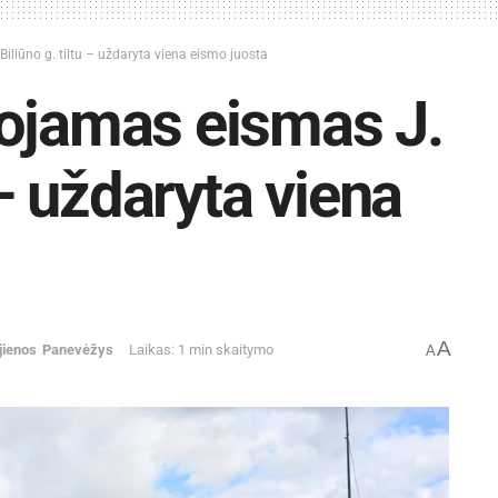
iliūno g. tiltu – uždaryta viena eismo juosta
bojamas eismas J.
 – uždaryta viena
A
jienos
Panevėžys
Laikas: 1 min skaitymo
A