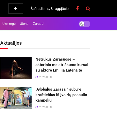
Šeštadienis, 8 rugpjūčio
Ukmergė
Utena
Zarasai
Aktualijos
Netrukus Zarasuose –
aktorinio meistriškumo kursai
su aktore Emilija Latėnaite
2026-08-08
„Globalūs Zarasai“ subūrė
kraštiečius iš įvairių pasaulio
kampelių
2026-08-08