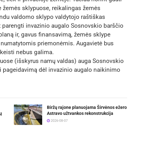
e žemės sklypuose, reikalingas žemės
rindu valdomo sklypo valdytojo raštiškas
 parengti invazinio augalo Sosnovskio barščio
laną ir, gavus finansavimą, žemės sklype
e numatytomis priemonėmis. Augavietė bus
keisti nebus galima.
puose (išskyrus namų valdas) auga Sosnovskio
šti pageidavimą dėl invazinio augalo naikinimo
Biržų rajone planuojama Širvėnos ežero
ų
Astravo užtvankos rekonstrukcija
2026-08-07