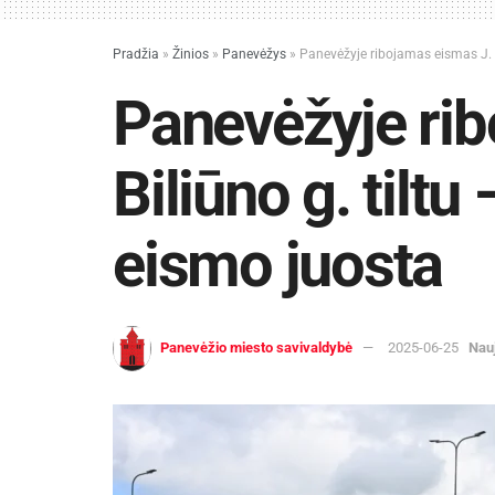
Pradžia
»
Žinios
»
Panevėžys
»
Panevėžyje ribojamas eismas J. B
Panevėžyje ri
Biliūno g. tiltu
eismo juosta
Panevėžio miesto savivaldybė
2025-06-25
Nau