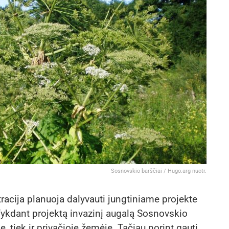
Sosnovskio barščiai / Hugo.arg nuotr.
racija planuoja dalyvauti jungtiniame projekte
 Vykdant projektą invazinį augalą Sosnovskio
e, tiek ir privačioje žemėje. Tačiau norint gauti