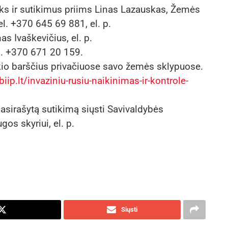
iks ir sutikimus priims Linas Lazauskas, Žemės
el. +370 645 69 881, el. p.
nas Ivaškevičius, el. p.
el. +370 671 20 159.
skio barščius privačiuose savo žemės sklypuose.
biip.lt/invaziniu-rusiu-naikinimas-ir-kontrole-
asirašytą sutikimą siųsti Savivaldybės
os skyriui, el. p.
Siųsti