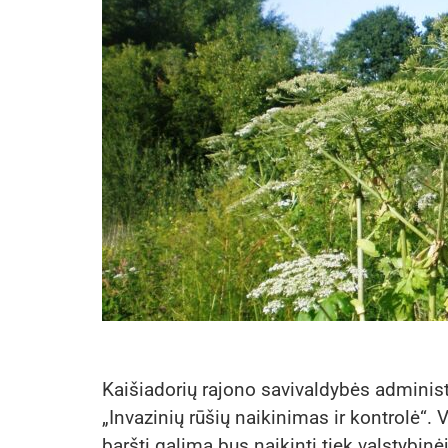
Kaišiadorių rajono savivaldybės administ
„Invazinių rūšių naikinimas ir kontrolė“.
barštį galima bus naikinti tiek valstybinėj