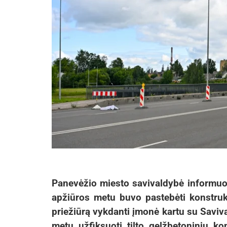
Panevėžio miesto savivaldybė informuoja
apžiūros metu buvo pastebėti konstrukci
priežiūrą vykdanti įmonė kartu su Saviva
metu užfiksuoti tilto gelžbetoninių ko