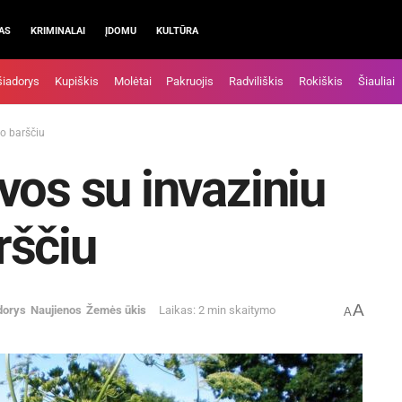
AS
KRIMINALAI
ĮDOMU
KULTŪRA
šiadorys
Kupiškis
Molėtai
Pakruojis
Radviliškis
Rokiškis
Šiauliai
o barščiu
vos su invaziniu
rščiu
A
dorys
Naujienos
Žemės ūkis
Laikas: 2 min skaitymo
A