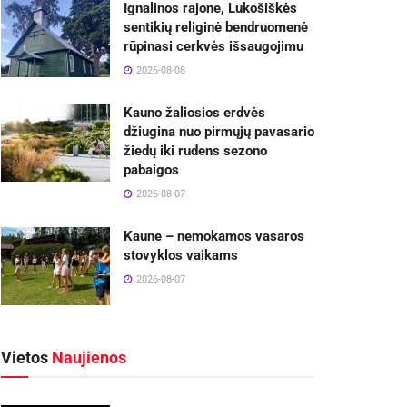
Ignalinos rajone, Lukošiškės
sentikių religinė bendruomenė
rūpinasi cerkvės išsaugojimu
2026-08-08
Kauno žaliosios erdvės
džiugina nuo pirmųjų pavasario
žiedų iki rudens sezono
pabaigos
2026-08-07
Kaune – nemokamos vasaros
stovyklos vaikams
2026-08-07
Vietos
Naujienos