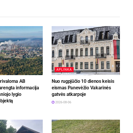
APLINKA
rivaloma AB
Nuo rugpjūčio 10 dienos keisis
rengta informacija
eismas Panevėžio Vakarinės
niojo lygio
gatvės atkarpoje
objektą
2026-08-06