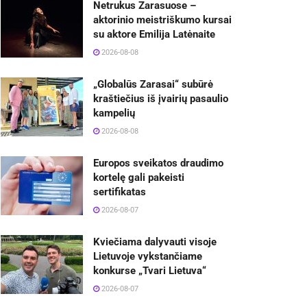
Netrukus Zarasuose –
aktorinio meistriškumo kursai
su aktore Emilija Latėnaite
2026-08-08
„Globalūs Zarasai“ subūrė
kraštiečius iš įvairių pasaulio
kampelių
2026-08-08
Europos sveikatos draudimo
kortelę gali pakeisti
sertifikatas
2026-08-07
Kviečiama dalyvauti visoje
Lietuvoje vykstančiame
konkurse „Tvari Lietuva“
2026-08-07