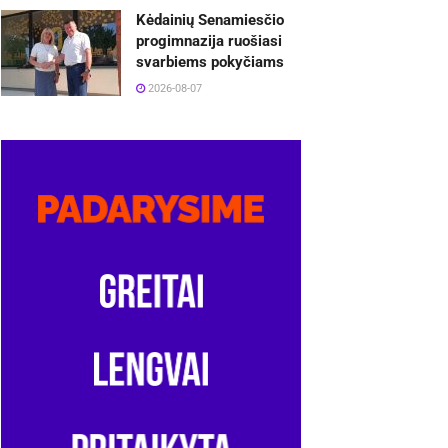
Kėdainių Senamiesčio
progimnazija ruošiasi
svarbiems pokyčiams
2026-08-07