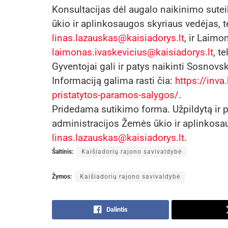
Konsultacijas dėl augalo naikinimo sute
ūkio ir aplinkosaugos skyriaus vedėjas, t
linas.lazauskas
@kaisiadorys.lt
, ir Laimo
laimonas.ivaskevicius@kaisiadorys.lt
, t
Gyventojai gali ir patys naikinti Sosnov
Informaciją galima rasti čia:
https://inva.
pristatytos-paramos-salygos/
.
Pridedama sutikimo forma. Užpildytą ir p
administracijos Žemės ūkio ir aplinkosaug
linas.lazauskas
@kaisiadorys.lt
.
Šaltinis:
Kaišiadorių rajono savivaldybė
Žymos:
Kaišiadorių rajono savivaldybė
Dalintis