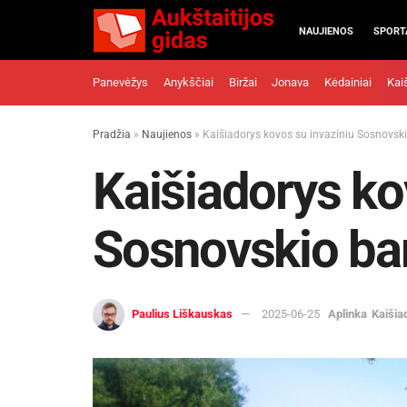
NAUJIENOS
SPORT
Panevėžys
Anykščiai
Biržai
Jonava
Kėdainiai
Kai
Pradžia
»
Naujienos
»
Kaišiadorys kovos su invaziniu Sosnovski
Kaišiadorys ko
Sosnovskio ba
Paulius Liškauskas
2025-06-25
Aplinka
Kaišia