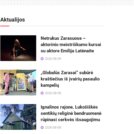
Aktualijos
Netrukus Zarasuose –
aktorinio meistriškumo kursai
su aktore Emilija Latėnaite
2026-08-08
„Globalūs Zarasai“ subūrė
kraštiečius iš įvairių pasaulio
kampelių
2026-08-08
Ignalinos rajone, Lukošiškės
sentikių religinė bendruomenė
rūpinasi cerkvės išsaugojimu
2026-08-08