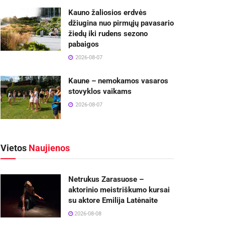
Kauno žaliosios erdvės
džiugina nuo pirmųjų pavasario
žiedų iki rudens sezono
pabaigos
2026-08-07
Kaune – nemokamos vasaros
stovyklos vaikams
2026-08-07
Vietos
Naujienos
Netrukus Zarasuose –
aktorinio meistriškumo kursai
su aktore Emilija Latėnaite
2026-08-08