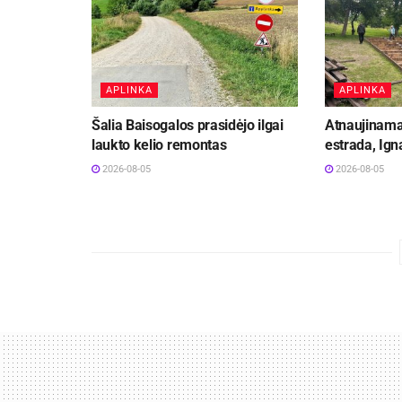
APLINKA
APLINKA
Šalia Baisogalos prasidėjo ilgai
Atnaujinama
laukto kelio remontas
estrada, Ign
2026-08-05
2026-08-05