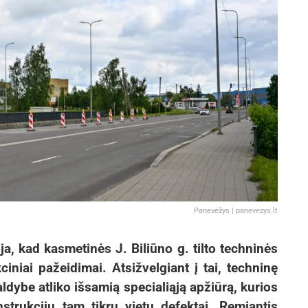
Panevėžys | panevezys.lt
, kad kasmetinės J. Biliūno g. tilto techninės
niai pažeidimai. Atsižvelgiant į tai, techninę
ldybe atliko išsamią specialiąją apžiūrą, kurios
nstrukcijų tam tikrų vietų defektai. Remiantis