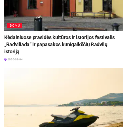
ĮDOMU
Kėdainiuose prasidės kultūros ir istorijos festivalis
„Radviliada“ ir papasakos kunigaikščių Radvilų
istoriją
2026-08-04