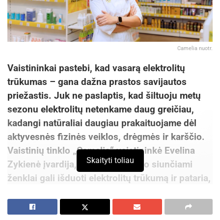
Camelia nuotr.
Vaistininkai pastebi, kad vasarą elektrolitų
trūkumas – gana dažna prastos savijautos
priežastis. Juk ne paslaptis, kad šiltuoju metų
sezonu elektrolitų netenkame daug greičiau,
kadangi natūraliai daugiau prakaituojame dėl
aktyvesnės fizinės veiklos, drėgmės ir karščio.
Vaistinių tinklo „Camelia“ vaistininkė Evelina
Skaityti toliau
Zykienė įvardija, kokie organizmo siunčiami
ženklai gali išduoti elektrolitų trūkumą ir pataria,
kaip jį atstatyti.
Elektrolitai, tokie kaip magnis, kalis, kalcis, natris