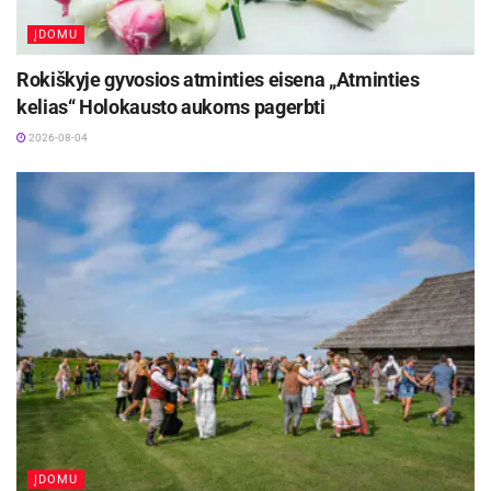
ĮDOMU
Rokiškyje gyvosios atminties eisena „Atminties
kelias“ Holokausto aukoms pagerbti
2026-08-04
ĮDOMU