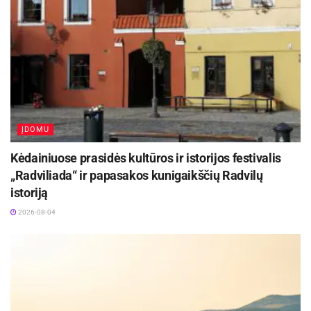
ĮDOMU
Kėdainiuose prasidės kultūros ir istorijos festivalis
„Radviliada“ ir papasakos kunigaikščių Radvilų
istoriją
2026-08-04