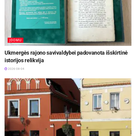
ĮDOMU
Ukmergės rajono savivaldybei padovanota išskirtinė
istorijos relikvija
2026-08-04