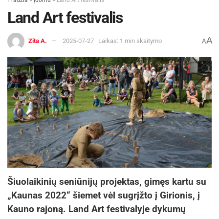
Pradžia
»
Įdomu
»
Land Art festivalis
Land Art festivalis
A
Zita A.
2025-07-27
Laikas: 1 min skaitymo
A
Šiuolaikinių seniūnijų projektas, gimęs kartu su
„Kaunas 2022“ šiemet vėl sugrįžto į Girionis, į
Kauno rajoną. Land Art festivalyje dykumų