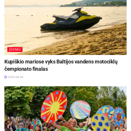
ĮDOMU
Kupiškio mariose vyks Baltijos vandens motociklų
čempionato finalas
2026-08-04