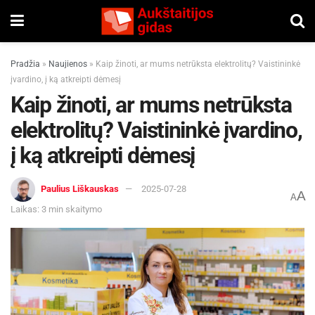
Pradžia
»
Naujienos
»
Kaip žinoti, ar mums netrūksta elektrolitų? Vaistininkė
įvardino, į ką atkreipti dėmesį
Kaip žinoti, ar mums netrūksta
elektrolitų? Vaistininkė įvardino,
į ką atkreipti dėmesį
Paulius Liškauskas
2025-07-28
A
A
Laikas: 3 min skaitymo