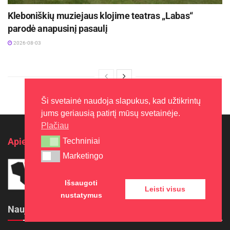
Kleboniškių muziejaus klojime teatras „Labas“
parodė anapusinį pasaulį
2026-08-03
Ši svetainė naudoja slapukus, kad užtikrintų
jums geriausią patirtį mūsų svetainėje.
Plačiau
Apie Aukštaitijos gidą
Techniniai
Techniniai
Marketingo
Marketingo
Išsaugoti
Leisti visus
nustatymus
Naujausi