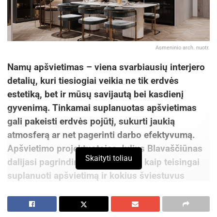
Asmeninio arch. nuotr.
Namų apšvietimas – viena svarbiausių interjero
detalių, kuri tiesiogiai veikia ne tik erdvės
estetiką, bet ir mūsų savijautą bei kasdienį
gyvenimą. Tinkamai suplanuotas apšvietimas
gali pakeisti erdvės pojūtį, sukurti jaukią
atmosferą ar net pagerinti darbo efektyvumą.
Apšvietimo projektuotojas Julius Blavaščiūnas
Skaityti toliau
dalijasi pagrindiniais patarimais, kaip teisingai
suplanuoti apšvietimą ir kokius šviestuvus
rinktis.
Apšvietimo planavimas prasideda nuo