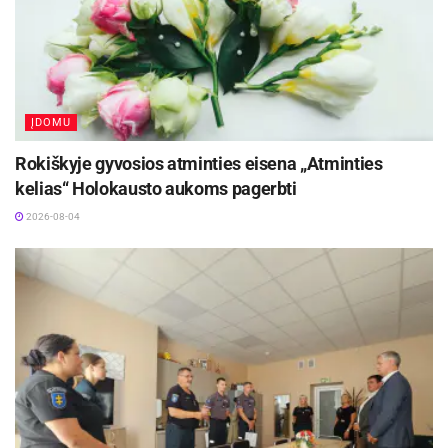
ĮDOMU
Rokiškyje gyvosios atminties eisena „Atminties
kelias“ Holokausto aukoms pagerbti
2026-08-04