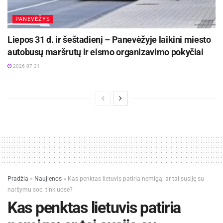
PANEVĖŽYS
Liepos 31 d. ir šeštadienį – Panevėžyje laikini miesto
autobusų maršrutų ir eismo organizavimo pokyčiai
2026-07-31
Pradžia
»
Naujienos
»
Kas penktas lietuvis patiria nemigą: ar tai susiję su
naršymu soc. tinkluose?
Kas penktas lietuvis patiria