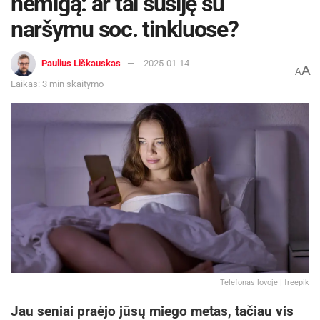
nemigą: ar tai susiję su
naršymu soc. tinkluose?
Paulius Liškauskas
2025-01-14
A
A
Laikas: 3 min skaitymo
Telefonas lovoje | freepik
Jau seniai praėjo jūsų miego metas, tačiau vis