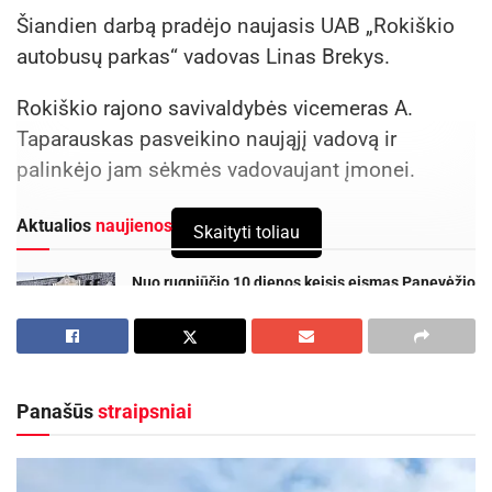
Šiandien darbą pradėjo naujasis UAB „Rokiškio
autobusų parkas“ vadovas Linas Brekys.
Rokiškio rajono savivaldybės vicemeras A.
Taparauskas pasveikino naująjį vadovą ir
palinkėjo jam sėkmės vadovaujant įmonei.
Aktualios
naujienos
Skaityti toliau
Nuo rugpjūčio 10 dienos keisis eismas Panevėžio
Vakarinės gatvės atkarpoje
2026-08-06
Šalia Baisogalos prasidėjo ilgai laukto kelio
remontas
Panašūs
straipsniai
2026-08-05