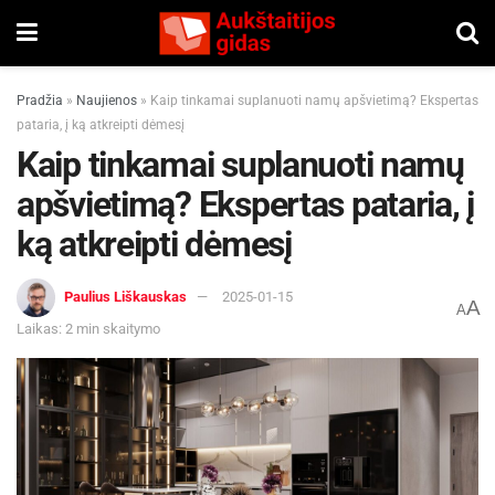
Pradžia
»
Naujienos
»
Kaip tinkamai suplanuoti namų apšvietimą? Ekspertas
pataria, į ką atkreipti dėmesį
Kaip tinkamai suplanuoti namų
apšvietimą? Ekspertas pataria, į
ką atkreipti dėmesį
Paulius Liškauskas
2025-01-15
A
A
Laikas: 2 min skaitymo