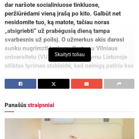
dar naršote socialiniuose tinkluose,
peržiūrėdami vieną įrašą po kito. Galbūt net
nesidomite tuo, ką matote, tačiau noras
„atsigriebti“ už prabėgusią dieną tampa
svarbesnis už poilsį. O užmerkus akis darosi
sunku nugrimzti į miegą. Kartu su Vilniaus
Skaityti toliau
universitetu (VU), „Tele2“ užsakymu Lietuvoje
atliktas tyrimas atskleidė, kad nemigą patiria kas
penktas Lietuvos gyventojas.
Kaip ekranai trikdo poilsį?
„Kiekvieną dieną stengiamės nuveikti kuo
Panašūs
straipsniai
daugiau, „nuversti kalnus“, tačiau mūsų
smegenys tiesiog nepajėgia atlaikyti tokio
tempo. Dėl padidėjusio streso tampa sunkiau
užmigti, o kūnui – nurimti. Soc. tinkluose