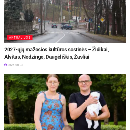
Aktualios
naujienos
Iki dešimtadalio skubiosios medicinos pagalbos
paslaugų galės būti suteiktos išplėstinės
praktikos slaugytojų
AKTUALIJOS
2026-08-06
2027-ųjų mažosios kultūros sostinės – Židikai,
Rugpjūčio 11-ąją Utenoje vyks nacionalinės
Alvitas, Nedzingė, Daugėliškis, Žasliai
„Maisto banko“ civilinės saugos pratybos
2026-08-06
2026-08-03
Dr. L. Bojarskaitės žodžiais, geram poilsiui naktį
rekomenduojama nevartoti kavos likus bent 8
valandoms iki miego. Jei nesijaučiate
mieguistas, geriau neiti į lovą, nes smegenys turi
asocijuoti miegamąjį su poreikiu ilsėtis.
Galiausiai, svarbu užtikrinti, kad miegamojo