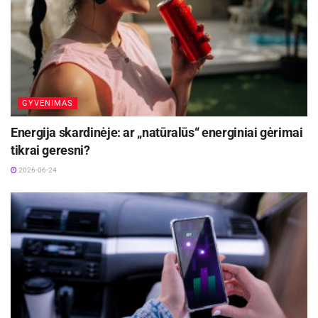
GYVENIMAS
Energija skardinėje: ar „natūralūs“ energiniai gėrimai
tikrai geresni?
Asmeninio arch. nuotr.
2026-06-24
Šviesos temperatūra ir spalvų pasirinkimas
Pasak eksperto, šviesos spalvos temperatūra yra
viena svarbiausių savybių, kurią būtina
atsižvelgti. „Šiltos spalvos šviesa, apie 2700–
3000 K, puikiai tinka svetainėms ar
miegamiesiems, o šaltos, nuo 4000 K, labiau