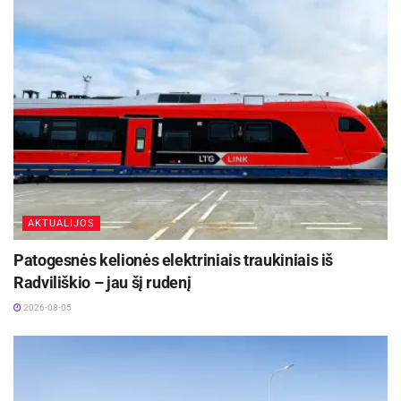
Vicemeras taip pat padėkojo laikinai ėjusiai
direktorės pareigas Redai Giriūnaitei už jos indėlį
ir atsakingą darbą vadovaujant bendrovei.
Šaltinis:
Rokiškio rajono savivaldybė
Apšvietimo specialistas Julius Blavaščiūnas
Žymos:
Antanas Taparauskas
Linas Brekys
Reda Giriūnaitė
Rokiškio autobusų parkas
Savivalda
Žymos:
Būstas
AKTUALIJOS
Patogesnės kelionės elektriniais traukiniais iš
Radviliškio – jau šį rudenį
2026-08-05