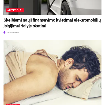
ANYKŠČIAI
Skelbiami nauji finansavimo kvietimai elektromobilių
įsigijimui šalyje skatinti
2026-07-30
Laura Bojarskaitė | Julija Černiavskaja nuotr.
Saldus miega stiprina žmogų emociškai
„Jei pastebite, kad iki vėlumos be sustojimo
naršote telefone ar žiūrite mėgstamus serialus,
nors žinote, kad jums reikia poilsio, tikriausiai
atidėliojate miegą iš keršto (angl.
revenge
bedroom procrastination
). Tai vis dažniau
pasikartojantis įprotis, kuriuo žmonės bando