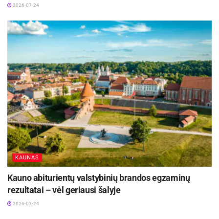
pateiktų duomenų apie lėšų išieškojimą kokybe
2026-07-24
bei ne visuomet sėkminga sąveika su kitų
institucijų informacinėmis sistemomis.
Daugumos nuo PLAIS veiklos pradžios buvo
užregistruotų incidentų priežastys operatyviai
pašalintos.
KAUNAS
Kauno abiturientų valstybinių brandos egzaminų
rezultatai – vėl geriausi šalyje
2026-07-24