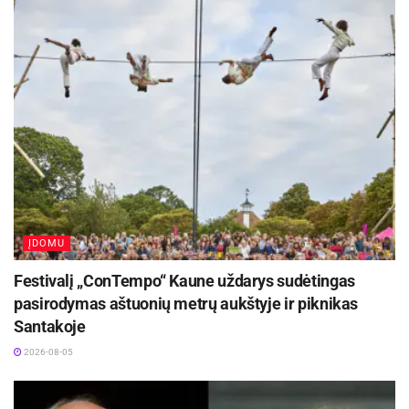
ĮDOMU
Festivalį „ConTempo“ Kaune uždarys sudėtingas
pasirodymas aštuonių metrų aukštyje ir piknikas
Santakoje
2026-08-05