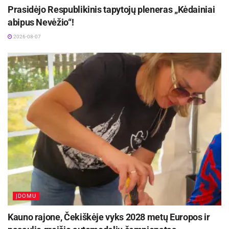
kuriose gyvena žalingai alkoholį vartojantis arba
Prasidėjo Respublikinis tapytojų pleneras „Kėdainiai
priklausomas nuo jo asmuo, vaikai patiria didžiulį
abipus Nevėžio“!
stresą: jie bijo savo tėčio arba mamos
2026-08-07
(atitinkamai 57% ir 32% ), yra buvę fizinio smurto
namuose liudininkais (40% vaikų nurodė matę,
kaip tėtis smurtauja prieš mamą), tapę smurto
aukomis patys (12% vaikų buvo užgauti, sužeisti
arba kitaip nuskriausti savo tėčio).
Aktualios
naujienos
Netrukus Zarasuose – aktorinio meistriškumo
kursai su aktore Emilija Latėnaite
2026-08-08
ĮDOMU
Kviečiama dalyvauti visoje Lietuvoje
vykstančiame konkurse „Tvari Lietuva“
Kauno rajone, Čekiškėje vyks 2028 metų Europos ir
2026-08-07