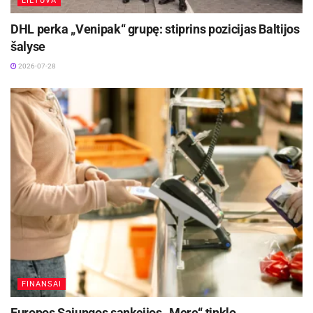
LIETUVA
Anot Registrų centro, nuo PLAIS veiklos pradžios
DHL perka „Venipak“ grupę: stiprins pozicijas Baltijos
iš 77 640 skolininkų išieškota daugiau nei 148
šalyse
milijonai eurų. Pagrindiniai nurašymų šiai
2026-07-28
sistemai teikėjai yra antstoliai, nurašymo
nurodymus taip pat teikia Valstybinė mokesčių
inspekcija, Lietuvos Respublikos muitinė bei
SODRA. Naująją sistemą pasiekia Nacionalinės
teismų administracijos, Centrinės hipotekos
įstaigos, Gyventojų registro bei Juridinių asmenų
registro duomenys. PLAIS su Lietuvoje
veikiančiais komerciniais bankais bei kredito
unijomis susieta per Lietuvos banko LITRAS-
KART sistemą.
FINANSAI
„PLAIS yra sudėtingas, ne tik Lietuvoje
precedentų neturintis projektas. Diegiant sistemą
Europos Sąjungos sankcijos „Mere“ tinklo