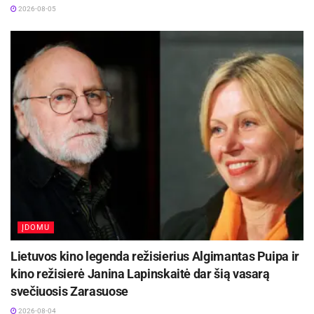
AWARH). Šių metų tema – Europos Alkoholio
2026-08-05
Strategija: metas veikti!
Rugilė Ivanauskienė
ĮDOMU
Lietuvos kino legenda režisierius Algimantas Puipa ir
kino režisierė Janina Lapinskaitė dar šią vasarą
svečiuosis Zarasuose
2026-08-04