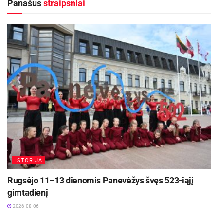
Panašūs
straipsniai
šydą , sakome, kad tai suorganizuoti yra visai
nesudėtinga ir duodame keletą patarimų –
žingsnių, kurie Jums leislengvai ir greitai
pasirūpinti savo švente.
Susikurkite šventės viziją.
Nebijokite būti
drąsūs, įsivaizduokite savo varžybų formatą,
šventės programą ir prašykite organizatoriaus ją
įgyvendinti. Beveik bet kokia renginio idėja gali
būti įgyvendinta.
Aktualios
naujienos
ISTORIJA
Prasidėjo Respublikinis tapytojų pleneras
Rugsėjo 11–13 dienomis Panevėžys švęs 523-iąjį
„Kėdainiai abipus Nevėžio“!
gimtadienį
2026-08-07
2026-08-06