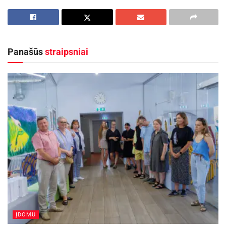
visuomenėje matomi alkoholį vartojančio
asmens žalos kitiems nei pats geriantysis
pavyzdžiai.
Panašūs
straipsniai
Fizinis ir psichologinis smurtas, kelių eismo
įvykiai, šeimų tarpusavio ryšių problemos,
finansiniai sunkumai, išgąstis viešoje vietoje,
priekabiavimas, padariniai vaikams dėl kito
žmogaus alkoholio vartojimo, nėštumo metu
vartoto alkoholio sukelti vaisiaus apsigimimai –
tai pagrindiniai geriančiojo sukelti neigiami
padariniai kitiems žmonėm.
Skaudžiausias neigiamas pasekmes dėl kito
asmens girtumo patiria vaikai ir moterys.
Europoje atliktas tyrimas rodo, kad šeimose,
ĮDOMU