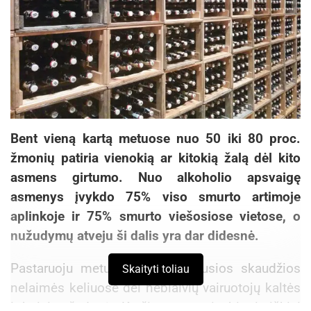
Bent vieną kartą metuose nuo 50 iki 80 proc.
žmonių patiria vienokią ar kitokią žalą dėl kito
asmens girtumo. Nuo alkoholio apsvaigę
asmenys įvykdo 75% viso smurto artimoje
aplinkoje ir 75% smurto viešosiose vietose, o
nužudymų atveju ši dalis yra dar didesnė.
Pastaruoju metu Lietuvoje įvykusios skaudžios
Skaityti toliau
nelaimės keliuose dėl neblaivių vairuotojų kaltės
ir baisios žudynės Kražiuose yra siaubingi aiškiai