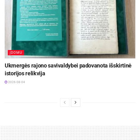
taures. Dalyviui visuomet miela gauti tokių
varžybų priminimą. Geriausius pilotus galite
apdovanoti prizais, nugalėtojų taurėmis. Daugiau
nei pusantrų metų dirbdami su individualiais
klientais ,su didelėmis grupėmis ir įmonėmis, ne
kartą šiais dalykais rūpinomės ir matome, kad tai
ĮDOMU
jau tampa neatsiejamu šventės atributu. Juk
pergalės siekti visuomet smagiau, kai žinai, kad
Ukmergės rajono savivaldybei padovanota išskirtinė
būsi apdovanotas.
istorijos relikvija
2026-08-04
Maitinimas
. Visuomet svarbu įvertinti, kiek gali
užtrukti Jūsų pramoga, ne tik dėl planavimo, ypač
jei tai tik viena iš tą dieną suplanuotų
užsiėmimų., bet ir dėl komforto užtikrinimo. Jei
Jūsų varžybos trunka ilgiaunei įprasti važiavimai,
rekomenduotina pasirūpinti užkandžiais, kuriais