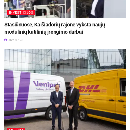
-
+
1
11
INVESTICIJOS
Aktualios
naujienos
Stasiūnuose, Kaišiadorių rajone vyksta naujų
Panevėžio regiono verslui – galimybė užmegzti
modulinių katilinių įrengimo darbai
ryšius su Jungtinės Karalystės partneriais
2026-07-28
2026-07-30
Rokiškio rajono savivaldybės 100 didžiausių
įmonių 2025 m. apyvarta siekė 230,7 mln. Eur
2026-07-29
PLAIS pakeitė iki šiol galiojusią tvarką, kuomet
greičiausiai skolininko lėšas atgaudavo tas, kas
pirmasis bankui ar kredito unijai pateikdavo
pinigų apribojimo bei nurašymo nurodymus. Kiti
kreditoriai tuo metu laukdavo eilėje, tad kai
kuriems iš jų lėšų atgavimas tapdavo keblus.