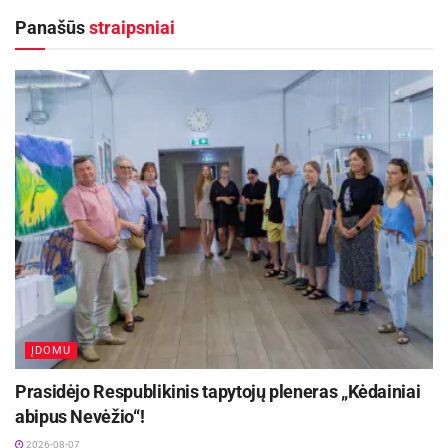
labiau išprususi visuomenė, tuo gražesnė ir
Panašūs
straipsniai
sėkmingesnė ateities Lietuva“, – sakė meras R.
Račkauskas.
Šiemet akcija „Knygų Kalėdos“ organizuojama
jau penktą kartą. Kviečiama dovanoti vaikų ir
jaunimo knygų šalies bibliotekoms. Akcija vyks
iki sausio 6 dienos. Prie šios akcijos prisidėjo ir
gausus būrys Panevėžio miesto savivaldybės
administracijos darbuotojų.
Aktualios
naujienos
Netrukus Zarasuose – aktorinio meistriškumo
ĮDOMU
kursai su aktore Emilija Latėnaite
Prasidėjo Respublikinis tapytojų pleneras „Kėdainiai
2026-08-08
abipus Nevėžio“!
Kviečiama dalyvauti visoje Lietuvoje
2026-08-07