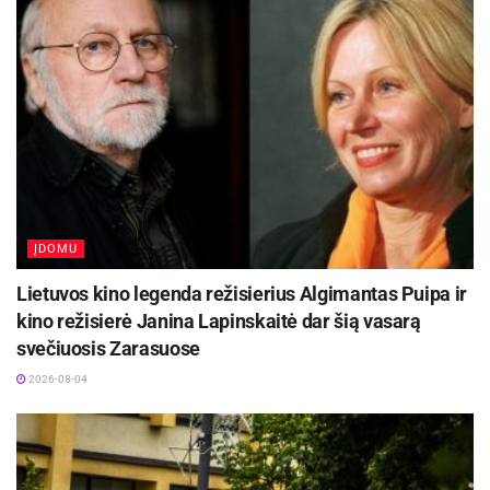
Važiavimo trukmė.
Kai jau žinote formatą –
pagalvokite, kokios trukmės važiavimai Jus
domina. Trukmę rinkitės atsižvelgdami į tai,
kokio amžiaus žmonės važiuos, kokio dydžio
grupė ir kiek važiavimų rengsite. Prisiminkite,
kad ir kaip siektumėte kartingo vilko titulo ir
pergalės, kompanijoje visuomet bus žmonių,
kuriems tai gali būti pirmas važiavimas kartingu,
ĮDOMU
tad 4 etapų po 10 minučių tokiam žmogui gali
Lietuvos kino legenda režisierius Algimantas Puipa ir
būti per daug. Rinkitės variantą, kuris būtų
kino režisierė Janina Lapinskaitė dar šią vasarą
tinkamiausias daugumai. Juk važiuojant
svečiuosis Zarasuose
svarbiausia yra malonumas ir smagiai praleistas
2026-08-04
laikas kartodrome.
Rezultatų skaičiavimas.
Jei nusprendžiate savo
šventės metu rengti varžybas, reikėtų griežtai