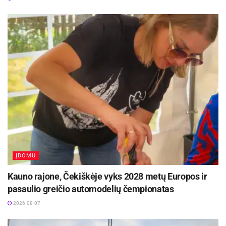
vykstančiame konkurse „Tvari Lietuva“
2026-08-07
Petkevičaitės-Bitės viešosios bibliotekos „Knygų
Kalėdų“ autobusiukas, apkeliavęs miesto įmones
bei įstaigas, dovanas veš globos namų vaikams
ir stokojantiems. Žadama surengti šventę
Socialinių paslaugų centre, kur bus puošiama
kalėdinė eglė, padovanota meninė programa.
Visi norintys naujų knygų miesto bibliotekoms
gali padovanoti ir tiesiogiai.
ĮDOMU
Kauno rajone, Čekiškėje vyks 2028 metų Europos ir
pasaulio greičio automodelių čempionatas
2026-08-07