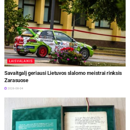
nustatyti taisykles, kuriomis vadovaudamiesi
išrinksite varžybų nugalėtoją. . Ar svarbiausia bus
pozicija, ar laikas, o gal norėsite apdovanoti
lėčiausius varžybų dalyvius?!
Privatumas.
Visuomet gerai žinokite,ar norite
privataus renginio, ar tai Jums nėra svarbu.
Pramogos organizatorius apie šį aspektą gali ir
LAISVALAIKIS
nepagalvoti, tad visuomet užbėkite jam už akių ir
Savaitgalį geriausi Lietuvos slalomo meistrai rinksis
pasiteiraukite, ar galite pasinaudoti šia galimybe.
Zarasuose
2026-08-04
Papildomi atributai
. Jūsų šventei neabejotinai
gali prireikti ir papildomų atributų, kurie šventę ar
varžybas padarytų dar įdomesniais. Pagalvokite
ar po varžybų norėsite apdovanoti jų dalyvius,
įteikti dalyvio diplomus, medalius, o gal net mini