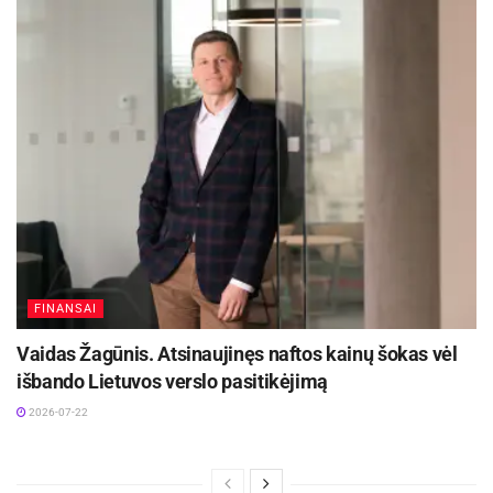
FINANSAI
Vaidas Žagūnis. Atsinaujinęs naftos kainų šokas vėl
išbando Lietuvos verslo pasitikėjimą
2026-07-22