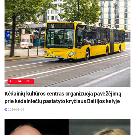
gali užtrukti kitų atributų, reikalingų Jūsų šventei,
užsakymas (pavyzdžiui, maitinimas,
apdovanojimai).
Šventės formatas.
Mes visuomet rasime ką
Jums pasiūlyti. Tačiau tai ne visuomet gali
būtitai, ko Jūs norėsite.. Nurodykite formatą,
kurio norite rengdami savo šventę – ar tai bus
varžybos, ar laisvi kompanijos ar įmonės
darbuotojų važiavimai ? Galbūt Jūs norite
AKTUALIJOS
komandinių varžybų? Jeigu tai vaikų gimtadienis
Kėdainių kultūros centras organizuoja pavėžėjimą
– galbūt Jus domina įdomūs užsiėmimai
prie kėdainiečių pastatyto kryžiaus Baltijos kelyje
vaikams, kuriuos galėtų vesti treneris ar
2026-08-05
instruktorius. Kiekviena šventė yra individuali, tad
vienos visiems tinkamos formulės čia taikyti
nereikėtų.