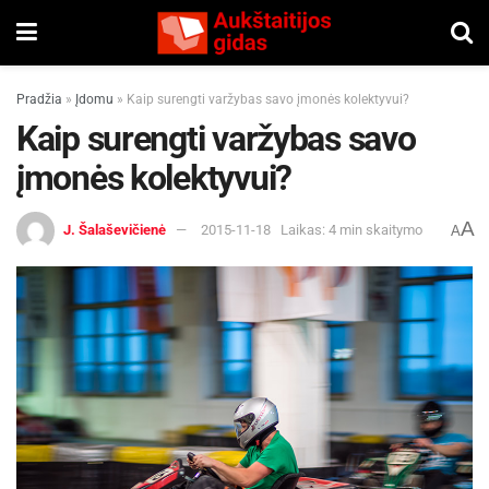
Pradžia
»
Įdomu
»
Kaip surengti varžybas savo įmonės kolektyvui?
Kaip surengti varžybas savo
įmonės kolektyvui?
A
J. Šalaševičienė
2015-11-18
Laikas: 4 min skaitymo
A