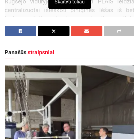
Rugsėjo viduryje pradėta diegti PLAIS leidžia
Skaityti toliau
praverčia organizuojant savo laisvalaikį su
centralizuotai išieškoti pinigines lėšas iš bet
draugais. Tai gali padėti užtikrinti, kad pramoga
kuriame šalies banke ar kredito unijoje
pavyktų sklandžiai ir smagiai, o pergalės
skolininko turimų sąskaitų. Sistema duomenis
siekimas draugų kompanijoje būtų
apie piniginių lėšų apribojimą tvarko
nepamirštamas.
centralizuotai: perduoda bankams ar kredito
Panašūs
straipsniai
unijoms apribojimo bei nurašymo nurodymus ir
http://www.kartlandas.lt
proporcingai paskirsto skolininko lėšas
kreditoriams.
„PLAIS sukūrimas – itin didelio masto ir svarbos
projektas, pareikalavęs glaudaus visų susijusių
institucijų bendradarbiavimo, kuris išties buvo
sėkmingas. Vienoje sistemoje tvarkydami visus
reikalingus duomenis sukūrėme unikalią, skaidrią
skolų išieškojimo tvarką“,
–
sako teisingumo
viceministras Julius Pagojus.