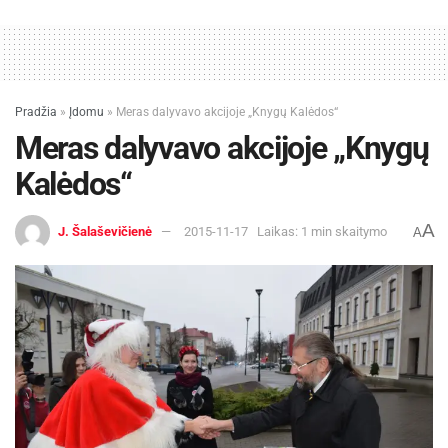
Pradžia
»
Įdomu
»
Meras dalyvavo akcijoje „Knygų Kalėdos“
Meras dalyvavo akcijoje „Knygų
Kalėdos“
A
J. Šalaševičienė
2015-11-17
Laikas: 1 min skaitymo
A