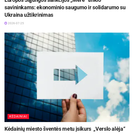
sąveikavo ir duomenimis apie skolas ir jų
savininkams: ekonominio saugumo ir solidarumo su
išieškojimo eigą keitėsi net 18 institucijų ir 117
Ukraina užtikrinimas
antstoliai. Visų šių institucijų turimi duomenys
2026-07-25
buvo renkami, tikslinami ir perduodami. Esame
dėkingi Lietuvos antstolių rūmams bei visiems
antstoliams, kurie svariai prisidėjo prie to, kad ši
sistema pradėtų veikti efektyviai“, – pažymi J.
Pagojus
PLAIS veiklos pradžią lydėję sutrikimai sukėlė
laikinų nepatogumų proceso dalyviams. Dėl
minėtų nepatogumų į Registrų centrą su
oficialiomis pretenzijomis kreipėsi per tris
šimtus gyventojų bei įmonių atstovų. Užfiksuotos
KĖDAINIAI
problemos buvo siejamos su pačios
Kėdainių miesto šventės metu įsikurs „Verslo alėja“
informacinės sistemos programine įranga, PLAIS