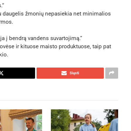
.“
rpu daugelis žmonių nepasiekia net minimalios
rmos.
ja į bendrą vandens suvartojimą.“
ovėse ir kituose maisto produktuose, taip pat
kio.
Siųsti