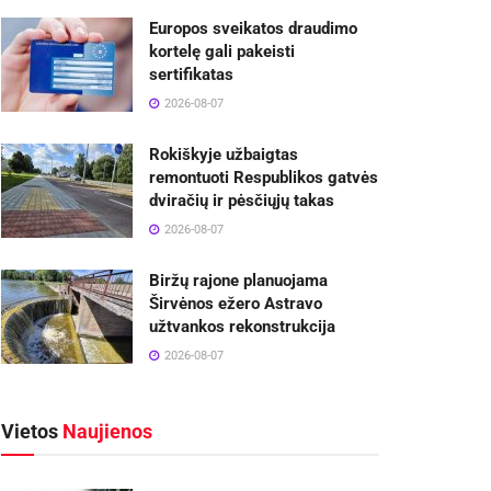
Europos sveikatos draudimo
kortelę gali pakeisti
sertifikatas
2026-08-07
Rokiškyje užbaigtas
remontuoti Respublikos gatvės
dviračių ir pėsčiųjų takas
2026-08-07
Biržų rajone planuojama
Širvėnos ežero Astravo
užtvankos rekonstrukcija
2026-08-07
Vietos
Naujienos