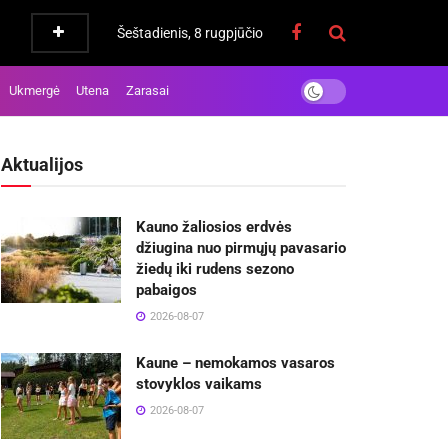
Šeštadienis, 8 rugpjūčio
Ukmergė
Utena
Zarasai
Aktualijos
Kauno žaliosios erdvės
džiugina nuo pirmųjų pavasario
žiedų iki rudens sezono
pabaigos
2026-08-07
Kaune – nemokamos vasaros
stovyklos vaikams
2026-08-07