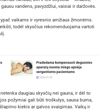
 gausu vandens, pavyzdžiui, vaisiai ir daržovės.
 – ypač vaikams ir vyresnio amžiaus žmonėms.
ireikšti, todėl skysčius rekomenduojama vartoti
lį.
is
Pradedama kompensuoti deguonies
aparatų nuoma miego apnėja
sergantiems pacientams
2026-07-29
 netenka daugiau skysčių nei gauna, ir dėl to
ijos požymiai gali būti troškulys, sausa burna,
lapimo kiekis ar galvos svaigimas. Vaikų ir