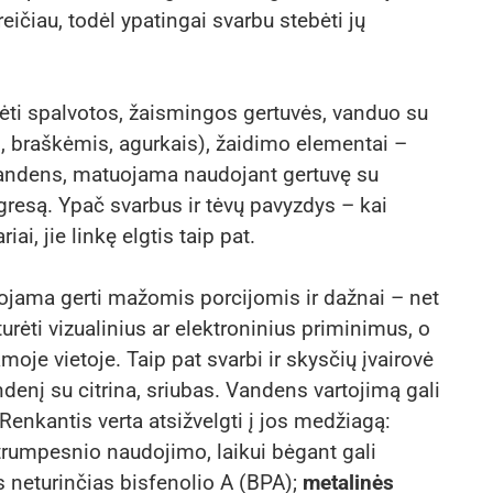
ičiau, todėl ypatingai svarbu stebėti jų
dėti spalvotos, žaismingos gertuvės, vanduo su
s, braškėmis, agurkais), žaidimo elementai –
 vandens, matuojama naudojant gertuvę su
esą. Ypač svarbus ir tėvų pavyzdys – kai
i, jie linkę elgtis taip pat.
ama gerti mažomis porcijomis ir dažnai – net
turėti vizualinius ar elektroninius priminimus, o
amoje vietoje. Taip pat svarbi ir skysčių įvairovė
andenį su citrina, sriubas. Vandens vartojimą gali
 Renkantis verta atsižvelgti į jos medžiagą:
trumpesnio naudojimo, laikui bėgant gali
s neturinčias bisfenolio A (BPA);
metalinės