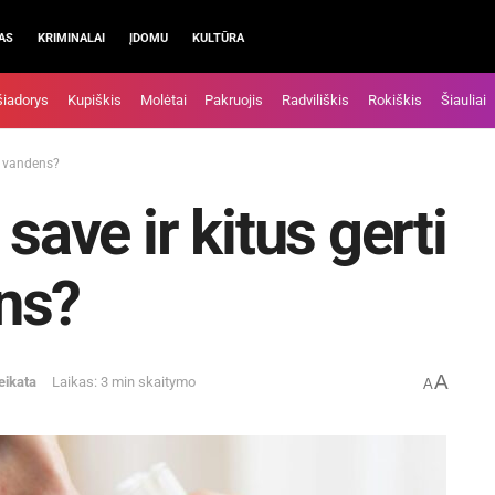
AS
KRIMINALAI
ĮDOMU
KULTŪRA
šiadorys
Kupiškis
Molėtai
Pakruojis
Radviliškis
Rokiškis
Šiauliai
au vandens?
save ir kitus gerti
ns?
A
eikata
Laikas: 3 min skaitymo
A