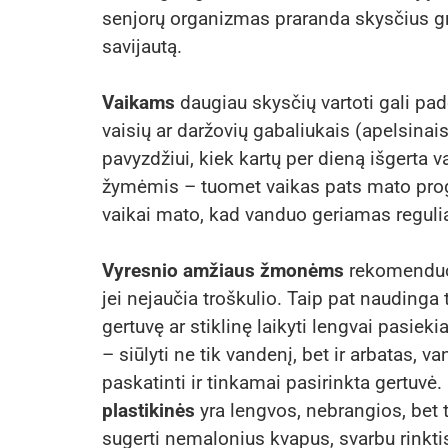
senjorų organizmas praranda skysčius gre
savijautą.
Vaikams
daugiau skysčių vartoti gali pa
vaisių ar daržovių gabaliukais (apelsinai
pavyzdžiui, kiek kartų per dieną išgerta
žymėmis – tuomet vaikas pats mato progr
vaikai mato, kad vanduo geriamas reguliaria
Vyresnio amžiaus žmonėms
rekomenduoj
jei nejaučia troškulio. Taip pat naudinga 
gertuvę ar stiklinę laikyti lengvai pasieki
– siūlyti ne tik vandenį, bet ir arbatas, v
paskatinti ir tinkamai pasirinkta gertuvė.
plastikinės
yra lengvos, nebrangios, bet 
sugerti nemalonius kvapus, svarbu rinkti