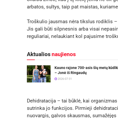
arbatos, sultys, taip pat maistas, kuriame
Troškulio jausmas nėra tikslus rodiklis
Jis gali būti silpnesnis arba visai nepas
reguliariai, nelaukiant kol pajusime trošku
Aktualios
naujienos
Kauno rajone 700-asis šių metų kūdik
– Jonė iš Ringaudų
2026-07-31
Dehidratacija – tai būklė, kai organizmas
sutrinka jo funkcijos. Pirmieji dehidratac
nuovargis, galvos skausmas, sumažėjęs š