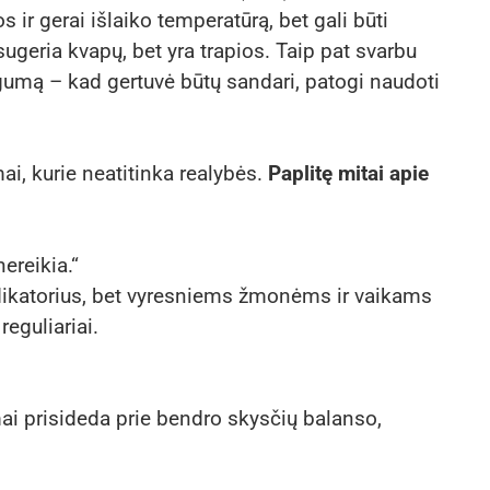
s ir gerai išlaiko temperatūrą, bet gali būti
ugeria kvapų, bet yra trapios. Taip pat svarbu
ogumą – kad gertuvė būtų sandari, patogi naudoti
mai, kurie neatitinka realybės.
Paplitę mitai apie
ereikia.“
dikatorius, bet vyresniems žmonėms ir vaikams
reguliariai.
mai prisideda prie bendro skysčių balanso,