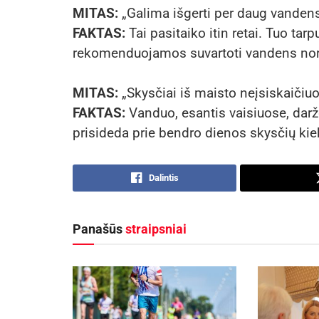
MITAS:
„Galima išgerti per daug vandens
FAKTAS:
Tai pasitaiko itin retai. Tuo ta
rekomenduojamos suvartoti vandens no
MITAS:
„Skysčiai iš maisto neįsiskaičiuo
FAKTAS:
Vanduo, esantis vaisiuose, darž
prisideda prie bendro dienos skysčių kie
Dalintis
Panašūs
straipsniai