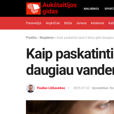
NAUJIENOS
SPORT
Panevėžys
Anykščiai
Biržai
Jonava
Kėdainiai
Kai
Pradžia
»
Naujienos
»
Kaip paskatinti save ir kitus gerti daugi
Kaip paskatinti 
daugiau vande
Paulius Liškauskas
2025-07-22
Gyvenimas
Sv