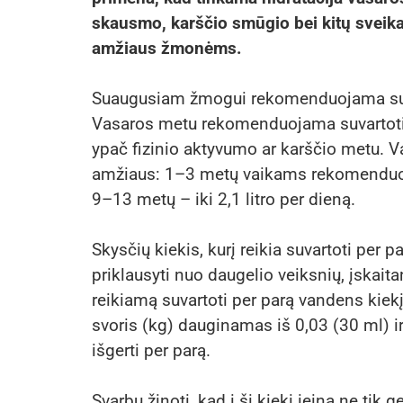
skausmo, karščio smūgio bei kitų sveika
amžiaus žmonėms.
Suaugusiam žmogui rekomenduojama suvar
Vasaros metu rekomenduojama suvartoti 2
ypač fizinio aktyvumo ar karščio metu. V
amžiaus: 1–3 metų vaikams rekomenduojam
9–13 metų – iki 2,1 litro per dieną.
Skysčių kiekis, kurį reikia suvartoti per p
priklausyti nuo daugelio veiksnių, įskait
reikiamą suvartoti per parą vandens kiek
svoris (kg) dauginamas iš 0,03 (30 ml) ir
išgerti per parą.
Svarbu žinoti, kad į šį kiekį įeina ne tik 