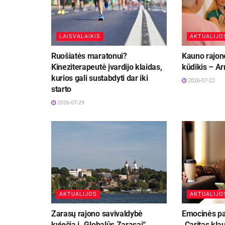
LAISVALAIKIS
AKTUALIJO
Ruošiatės maratonui?
Kauno rajon
Kineziterapeutė įvardijo klaidas,
kūdikis – Ar
kurios gali sustabdyti dar iki
2026-07-22
starto
2026-07-29
AKTUALIJOS
AKTUALIJO
Zarasų rajono savivaldybė
Emocinės pag
kviečia į „Globalūs Zarasai“
„Caritas kla