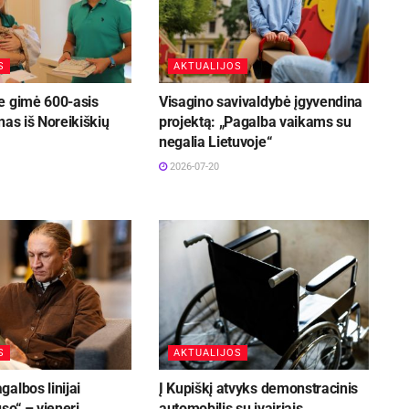
S
AKTUALIJOS
e gimė 600-asis
Visagino savivaldybė įgyvendina
nas iš Noreikiškių
projektą: „Pagalba vaikams su
negalia Lietuvoje“
2026-07-20
S
AKTUALIJOS
albos linijai
Į Kupiškį atvyks demonstracinis
uso“ – vieneri
automobilis su įvairiais