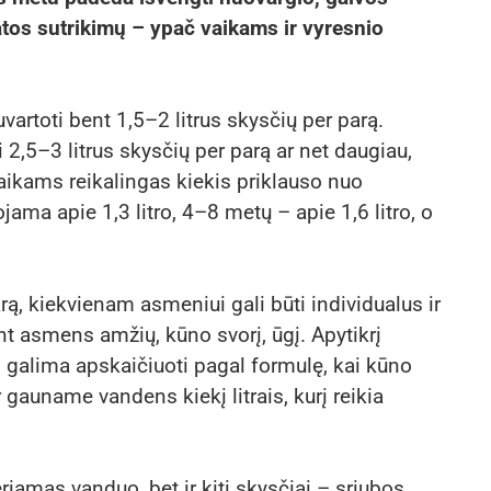
tos sutrikimų – ypač vaikams ir vyresnio
toti bent 1,5–2 litrus skysčių per parą.
,5–3 litrus skysčių per parą ar net daugiau,
aikams reikalingas kiekis priklauso nuo
a apie 1,3 litro, 4–8 metų – apie 1,6 litro, o
arą, kiekvienam asmeniui gali būti individualus ir
ant asmens amžių, kūno svorį, ūgį. Apytikrį
į galima apskaičiuoti pagal formulę, kai kūno
 gauname vandens kiekį litrais, kurį reikia
geriamas vanduo, bet ir kiti skysčiai – sriubos,