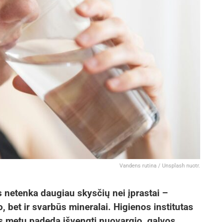
Vandens rutina / Unsplash nuotr.
netenka daugiau skysčių nei įprastai –
 bet ir svarbūs mineralai. Higienos institutas
s metu padeda išvengti nuovargio, galvos