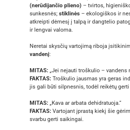
(nerūdijančio plieno)
– tvirtos, higieniško
sunkesnės;
stiklinės
– ekologiškos ir nes
atkreipti dėmesį į talpą ir dangtelio pat
ir lengvai valoma.
Neretai skysčių vartojimą riboja įsitikini
vandenį
:
MITAS:
„Jei nejauti troškulio – vandens n
FAKTAS:
Troškulio jausmas yra geras in
jis gali būti silpnesnis, todėl reikėtų gerti 
MITAS:
„Kava ar arbata dehidratuoja.“
FAKTAS:
Vartojant įprastą kiekį šie gėri
svarbu gerti saikingai.