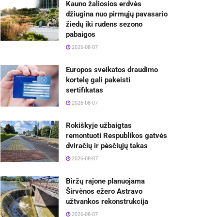
Kauno žaliosios erdvės
džiugina nuo pirmųjų pavasario
žiedų iki rudens sezono
pabaigos
2026-08-07
Europos sveikatos draudimo
kortelę gali pakeisti
sertifikatas
2026-08-07
Rokiškyje užbaigtas
remontuoti Respublikos gatvės
dviračių ir pėsčiųjų takas
2026-08-07
Biržų rajone planuojama
Širvėnos ežero Astravo
užtvankos rekonstrukcija
2026-08-07