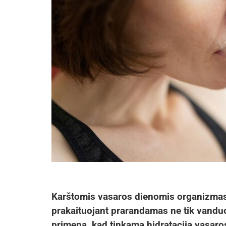
Karštomis vasaros dienomis organizmas 
prakaituojant prarandamas ne tik vanduo,
primena, kad tinkama hidratacija vasaro