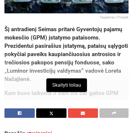
Taupymas | Freepik
Šį antradienį Seimas pritarė Gyventojų pajamų
mokesčio (GPM) įstatymo pataisoms.
Prezidentui pasirašius įstatymą, pataisų sąlygoti
pokyčiai paveiks kaupiančiuosius antrosios ir
trečiosios pakopos pensijų fonduose, sako
„Luminor investicijų valdymas“ vadovė Loreta
Načajienė.
Skaityti toliau
Kam buvo taikoma ir kam vis dar galios GPM
lengvata
Įstatymų pataisų priėmimas kaupiantiesiems
trečios pakopos pensijų fonduose atneš
reikšmingų pokyčių – nuo 2025 m. sausio 1