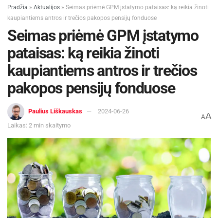
Pradžia
»
Aktualijos
»
Seimas priėmė GPM įstatymo pataisas: ką reikia žinoti
taikomi prekybos apribojimai, pvz., kvotos ar
kaupiantiems antros ir trečios pakopos pensijų fonduose
draudimai. HS kodas naudojamas nustatyti, ar prekė
Seimas priėmė GPM įstatymo
yra apribota.
pataisas: ką reikia žinoti
Be HS kodo, tarptautinei prekybai prekėmis taip
kaupiantiems antros ir trečios
pat gali reikėti kitų dokumentų, pavyzdžiui,
pakopos pensijų fonduose
sertifikatų, muitinės sertifikatų ir t.t. Na, o čia
skaitykite apie tai daugiau
.
Paulius Liškauskas
2024-06-26
A
A
Laikas: 2 min skaitymo