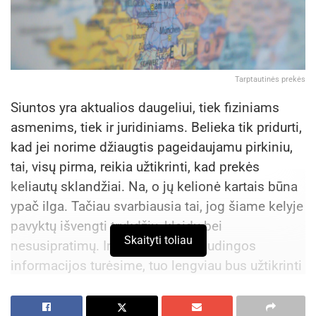
Tarptautinės prekės
Siuntos yra aktualios daugeliui, tiek fiziniams
asmenims, tiek ir juridiniams. Belieka tik pridurti,
kad jei norime džiaugtis pageidaujamu pirkiniu,
tai, visų pirma, reikia užtikrinti, kad prekės
keliautų sklandžiai. Na, o jų kelionė kartais būna
ypač ilga. Tačiau svarbiausia tai, jog šiame kelyje
pavyktų išvengti trukdžių, klaidų bei
Skaityti toliau
nesusipratimų. Ir, kuo daugiau naudingos
informacijos turėsime, tuo lengviau bus užtikrinti
sklandesnę prekių kelionę. Taigi, kviečiame
sužinoti apie tai, kaip yra klasifikuojamos