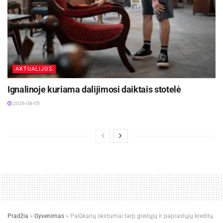
AKTUALIJOS
Ignalinoje kuriama dalijimosi daiktais stotelė
2026-08-05
Pradžia
»
Gyvenimas
»
Palūkanų skirtumai tarp greitųjų ir paprastųjų kreditų