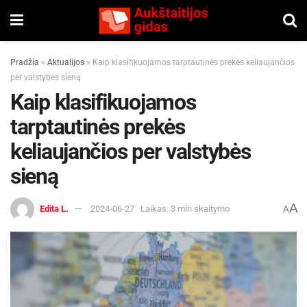
Pradžia
»
Aktualijos
»
Kaip klasifikuojamos tarptautinės prekės keliaujančios
per valstybės sieną
Kaip klasifikuojamos
tarptautinės prekės
keliaujančios per valstybės
sieną
A
Edita L.
2024-06-27
Laikas: 3 min skaitymo
A