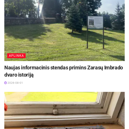
Vakar prokuratūra kreipėsi į Utenos apylinkės
teismą Ignalinos rūmus, prašydama skirti
įtariamajam griežčiausią kardomąją priemonę –
suėmimą. Teismas leido suimti zarasiškį 3
mėnesių laikotarpiui.
Šaltinis:
Utenos aps. VPK
APLINKA
Naujas informacinis stendas primins Zarasų Imbrado
dvaro istoriją
2026-08-01