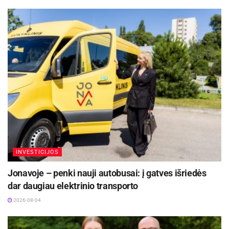
šiandien yra pripažinta tarptautiniu mastu kaip
stilingų ir saugių motociklininkų drabužių
gamintoja, vertinama už kokybę bei inovacijas.
INVESTICIJOS
Jonavoje – penki nauji autobusai: į gatves išriedės
dar daugiau elektrinio transporto
2026-08-04