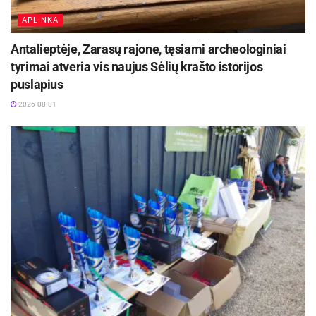
APLINKA
Antalieptėje, Zarasų rajone, tęsiami archeologiniai
tyrimai atveria vis naujus Sėlių krašto istorijos
puslapius
2026-08-01
Nemokamas pavėžėjimas nuo parduotuvės IKI
(Vytauto g. 54) 16.50 val.
Maloniai kviečiame!