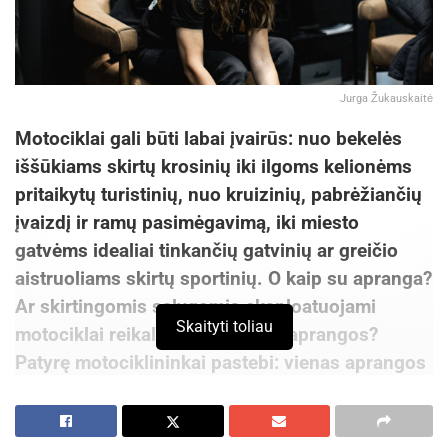
Jurga Žukauskaitė
Motociklai gali būti labai įvairūs: nuo bekelės
iššūkiams skirtų krosinių iki ilgoms kelionėms
pritaikytų turistinių, nuo kruizinių, pabrėžiančių
įvaizdį ir ramų pasimėgavimą, iki miesto
gatvėms idealiai tinkančių gatvinių ar greičio
aistruoliams skirtų sportinių. O kaip su apranga?
Ar skirtingomis sąlygomis eksploatuojami
Skaityti toliau
motociklai reikalauja skirtingos aprangos?
Patyrę motociklininkai pastebi: vienas aprangos
komplektas visoms situacijoms – tarsi
šveicariškas peiliukas – universalus, bet retai
kada idealus.