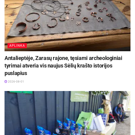
APLINKA
Antalieptėje, Zarasų rajone, tęsiami archeologiniai
tyrimai atveria vis naujus Sėlių krašto istorijos
puslapius
2026-08-01