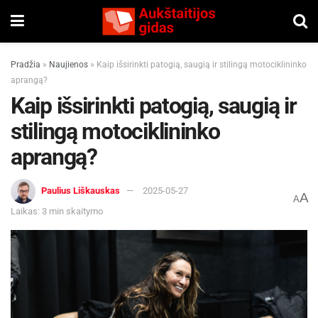
Pradžia
»
Naujienos
»
Kaip išsirinkti patogią, saugią ir stilingą motociklininko
aprangą?
Kaip išsirinkti patogią, saugią ir
stilingą motociklininko
aprangą?
Paulius Liškauskas
2025-05-27
A
A
Laikas: 3 min skaitymo