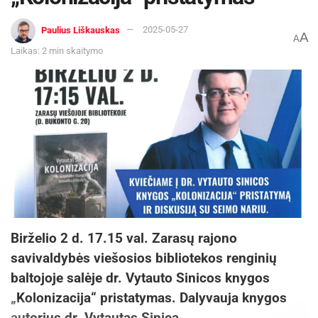
Paulius Liškauskas
2025-05-27
A
A
Laikas: 2 min skaitymo
Birželio 2 d. 17.15 val. Zarasų rajono
savivaldybės viešosios bibliotekos renginių
baltojoje salėje dr. Vytauto Sinicos knygos
„Kolonizacija“ pristatymas. Dalyvauja knygos
autorius dr. Vytautas Sinica.