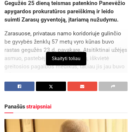
Gegužės 25 dieną teismas patenkino Panevėžio
apygardos prokuratūros pareiškimą ir leido
suimti Zarasų gyventoją, įtariamą nužudymu.
Zarasuose, privataus namo koridoriuje gulinčio
be gyvybės ženklų 57 metų vyro kūnas buvo
rastas gegužės 23 d. pavakarę. Atsitiktinai užėjęs
asmuo, pastebėjęs gulintį žmogų, iškvietė
Skaityti toliau
greitosios pagalbos medikus, tačiau jis jau buvo
miręs.
Pirminiais duomenimis, zarasiškio mirtis
smurtinė. Manoma, kad jis galėjo būti mirtinai
sumuštas per išgertuves kilusio konflikto metu.
Panašūs
straipsniai
Įvykio vietoje sulaikytas neblaivus įtariamasis –
60-metis Zarasų gyventojas. Vyras teisėtvarkos
pareigūnams žinomas, anksčiau teistas 7 kartus.