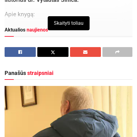
Apie knygą:
Skaityti toliau
Aktualios
naujienos
Lietuvos kino legenda režisierius Algimantas
Puipa ir kino režisierė Janina Lapinskaitė dar šią
vasarą svečiuosis Zarasuose
2026-08-04
Panašūs
straipsniai
Savaitgalį geriausi Lietuvos slalomo meistrai
rinksis Zarasuose
2026-08-04
Lietuva išgyvena lemtingų pokyčių procesą, kurio
dažnai dar nejaučiame, o dar dažniau nedrįstame
įvardinti. Jau keletą metų į Lietuvą vyksta masinė
imigracija, daugiausiai iš rusakalbių posovietinų