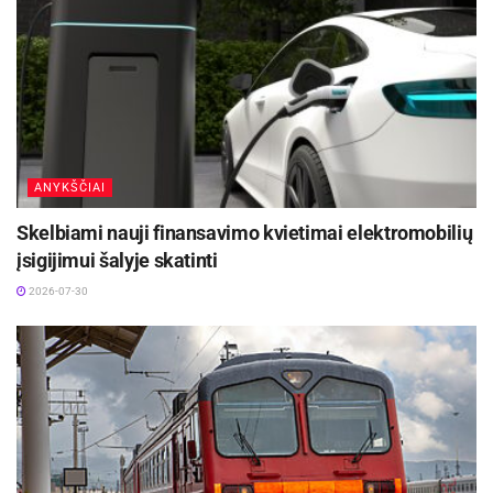
aprangą. Yra universalių komplektų su išimamais
sluoksniais, ventiliacinėmis angomis – tarsi
šveicariški peiliukai. Tačiau jie retai leidžia
pasiekti aukščiausio funkcionalumo ar išskirtinio
stiliaus“, – teigia jis.
ANYKŠČIAI
Skelbiami nauji finansavimo kvietimai elektromobilių
Bieliauskas pats nesinaudoja daugiafunkce
įsigijimui šalyje skatinti
apranga, primenančia slidinėjimo kostiumą, ir
2026-07-30
renkasi aprangą dalinti į sluoksnius. Lietui –
specialus motociklininko lietpaltis, kuris atlaiko
ir stipriausią liūtį. Vėsesniam orui – šiltas
apatinis sluoksnis. Jo nuomone, aprangos
pasirinkimas visada reikalauja kompromiso tarp
saugumo, stiliaus ir funkcionalumo. Norint
aukščiausių rezultatų vienoje srityje, bet