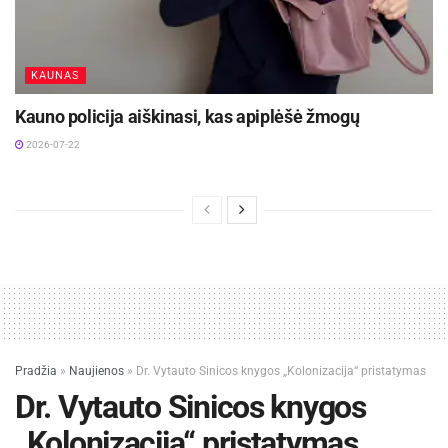
KAUNAS
Kauno policija aiškinasi, kas apiplėšė žmogų
2026-07-22
Pradžia
»
Naujienos
»
Dr. Vytauto Sinicos knygos „Kolonizacija“ pristatymas
Dr. Vytauto Sinicos knygos
„Kolonizacija“ pristatymas