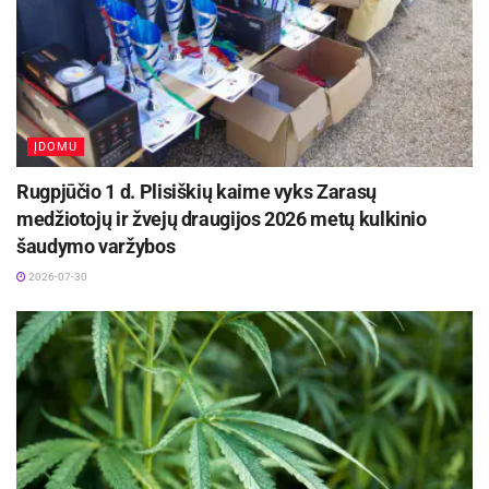
ĮDOMU
Rugpjūčio 1 d. Plisiškių kaime vyks Zarasų
medžiotojų ir žvejų draugijos 2026 metų kulkinio
šaudymo varžybos
2026-07-30