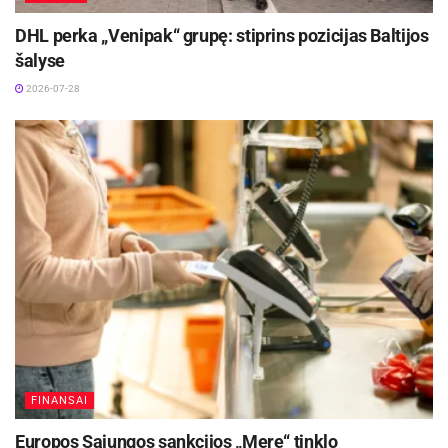
DHL perka „Venipak“ grupę: stiprins pozicijas Baltijos
šalyse
2026-07-28
FINANSAI
Europos Sąjungos sankcijos „Mere“ tinklo