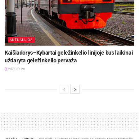
nepadidinant biudžeto, tenka aukoti kitus
aspektus.
AKTUALIJOS
Kaišiadorys–Kybartai geležinkelio linijoje bus laikinai
uždaryta geležinkelio pervaža
2026-07-29
Metų motociklas 2025 bandymai
Skirtingoms sąlygoms – vis kitoks komplektas