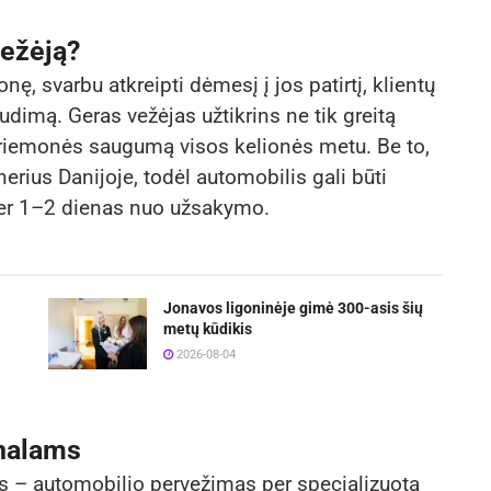
vežėją?
, svarbu atkreipti dėmesį į jos patirtį, klientų
dimą. Geras vežėjas užtikrins ne tik greitą
 priemonės saugumą visos kelionės metu. Be to,
erius Danijoje, todėl automobilis gali būti
 per 1–2 dienas nuo užsakymo.
Jonavos ligoninėje gimė 300-asis šių
metų kūdikis
2026-08-04
onalams
as – automobilio pervežimas per specializuotą