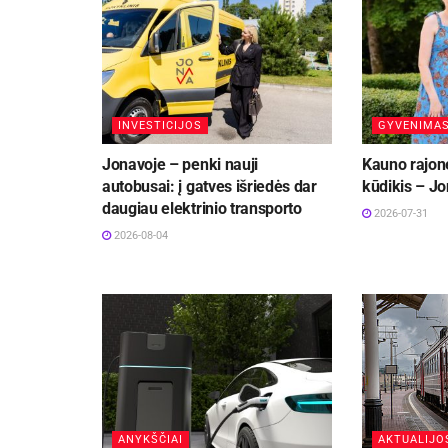
INVESTICIJOS
GYVENIMA
Jonavoje – penki nauji
Kauno rajon
autobusai: į gatves išriedės dar
kūdikis – Jo
daugiau elektrinio transporto
2026-07-31
2026-08-04
ANYKŠČIAI
AKTUALIJO