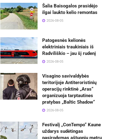
Šalia Baisogalos prasidėjo
ilgai laukto kelio remontas
2026-08-05
Patogesnės kelionės
elektriniais traukiniais iš
Radviliškio – jau šį rudenį
2026-08-05
Visagino savivaldybės
teritorijoje Antiteroristinių
operacijų rinktinė „Aras“
organizuoja tarptautines
pratybas „Baltic Shadow“
2026-08-05
Festivalį „ConTempo“ Kaune
uždarys sudėtingas
pasirodymas aštuonių metrų