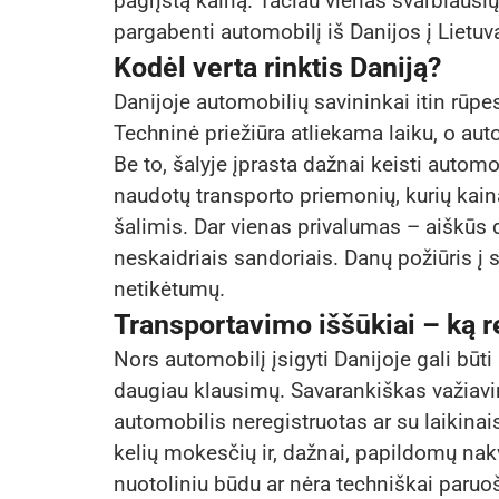
pagrįstą kainą. Tačiau vienas svarbiausių 
pargabenti automobilį iš Danijos į Lietuv
Kodėl verta rinktis Daniją?
Danijoje automobilių savininkai itin rūpe
Techninė priežiūra atliekama laiku, o auto
Be to, šalyje įprasta dažnai keisti automo
naudotų transporto priemonių, kurių kai
šalimis. Dar vienas privalumas – aiškūs 
neskaidriais sandoriais. Danų požiūris į 
netikėtumų.
Transportavimo iššūkiai – ką re
Nors automobilį įsigyti Danijoje gali būti
daugiau klausimų. Savarankiškas važiavim
automobilis neregistruotas ar su laikinais
kelių mokesčių ir, dažnai, papildomų nak
nuotoliniu būdu ar nėra techniškai paru