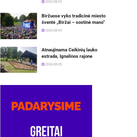
2026-08-05
Biržuose vyko tradicinė miesto
šventė „Biržai – sostinė mano“
2026-08-05
Atnaujinama Ceikinių lauko
estrada, Ignalinos rajone
2026-08-05