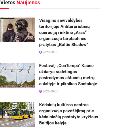
Vietos
Naujienos
Visagino savivaldybės
teritorijoje Antiteroristinių
operacijų rinktinė „Aras“
organizuoja tarptautines
pratybas „Baltic Shadow“
2026-08-05
Festivalį „ConTempo“ Kaune
uždarys sudėtingas
pasirodymas aštuonių metrų
aukštyje ir piknikas Santakoje
2026-08-05
Kėdainių kultūros centras
organizuoja pavėžėjimą prie
kėdainiečių pastatyto kryžiaus
Baltijos kelyje