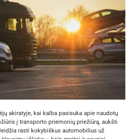
kėjų akiratyje, kai kalba pasisuka apie naudotų
iūris į transporto priemonių priežiūrą, aukšti
 leidžia rasti kokybiškus automobilius už