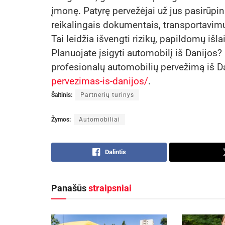
įmonę. Patyrę pervežėjai už jus pasirūpi
reikalingais dokumentais, transportavimu i
Tai leidžia išvengti rizikų, papildomų išla
Planuojate įsigyti automobilį iš Danijos?
profesionalų automobilių pervežimą iš D
pervezimas-is-danijos/
.
Šaltinis:
Partnerių turinys
Žymos:
Automobiliai
Dalintis
Panašūs
straipsniai