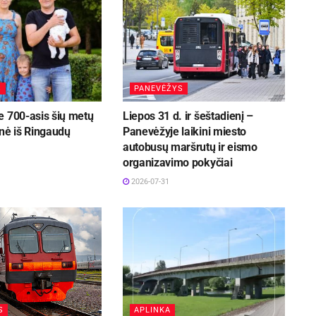
S
PANEVĖŽYS
e 700-asis šių metų
Liepos 31 d. ir šeštadienį –
nė iš Ringaudų
Panevėžyje laikini miesto
autobusų maršrutų ir eismo
organizavimo pokyčiai
2026-07-31
S
APLINKA