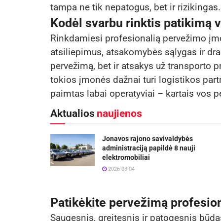
tampa ne tik nepatogus, bet ir rizikingas.
Kodėl svarbu rinktis patikimą 
Rinkdamiesi profesionalią pervežimo įmonę
atsiliepimus, atsakomybės sąlygas ir drau
pervežimą, bet ir atsakys už transporto
tokios įmonės dažnai turi logistikos partn
paimtas labai operatyviai – kartais vos
Aktualios
naujienos
Jonavos rajono savivaldybės
administraciją papildė 8 nauji
elektromobiliai
2026-08-04
Patikėkite pervežimą profesi
Saugesnis, greitesnis ir patogesnis būd