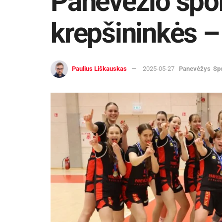
Panevėžio spor
krepšininkės 
Paulius Liškauskas
2025-05-27
Panevėžys
Sp