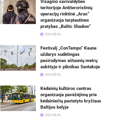
Visagino savivaldybės
teritorijoje Antiteroristinių
operacijų rinktinė „Aras“
organizuoja tarptautines
pratybas „Baltic Shadow“
2026-08-05
Festivalį „ConTempo“ Kaune
uždarys sudėtingas
pasirodymas aštuonių metrų
aukštyje ir piknikas Santakoje
2026-08-05
Kėdainių kultūros centras
organizuoja pavėžėjimą prie
kėdainiečių pastatyto kryžiaus
Baltijos kelyje
2026-08-05