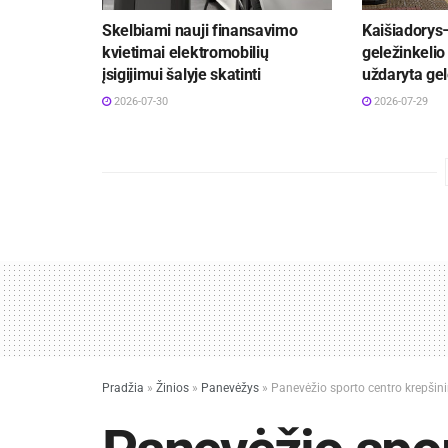
Skelbiami nauji finansavimo
Kaišiadorys
kvietimai elektromobilių
geležinkelio 
įsigijimui šalyje skatinti
uždaryta gel
2026-07-30
2026-07-29
Pradžia
»
Žinios
»
Panevėžys
»
Panevėžio sporto centro krepši