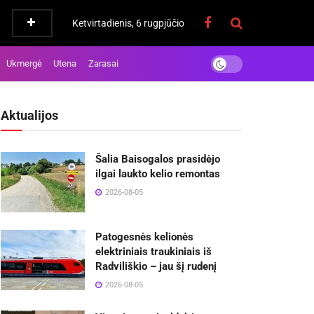
Ketvirtadienis, 6 rugpjūčio
Ukmergė
Utena
Zarasai
Aktualijos
Šalia Baisogalos prasidėjo
ilgai laukto kelio remontas
2026-08-05
Patogesnės kelionės
elektriniais traukiniais iš
Radviliškio – jau šį rudenį
2026-08-05