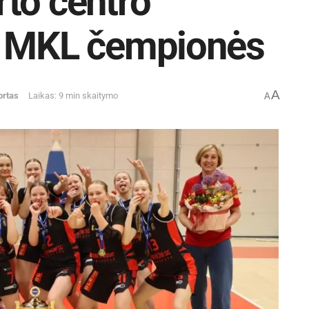
to centro
– MKL čempionės
A
ortas
Laikas: 9 min skaitymo
A