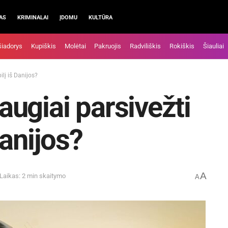
AS
KRIMINALAI
ĮDOMU
KULTŪRA
šiadorys
Kupiškis
Molėtai
Pakruojis
Radviliškis
Rokiškis
Šiauliai
ilį iš Danijos?
saugiai parsivežti
Danijos?
A
Laikas: 2 min skaitymo
A