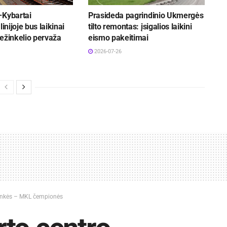
–Kybartai
Prasideda pagrindinio Ukmergės
linijoje bus laikinai
tilto remontas: įsigalios laikini
ežinkelio pervaža
eismo pakeitimai
2026-07-26
ninkės – MKL čempionės