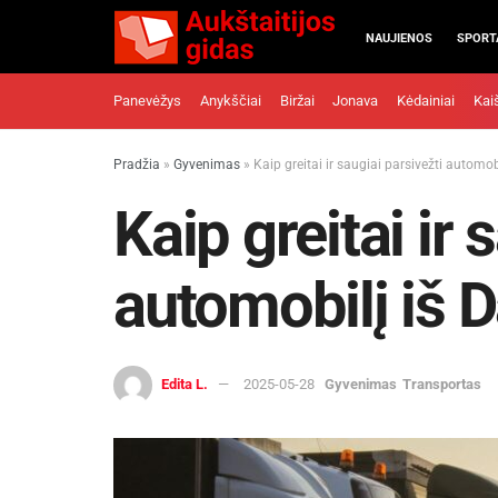
NAUJIENOS
SPORT
Panevėžys
Anykščiai
Biržai
Jonava
Kėdainiai
Kai
Pradžia
»
Gyvenimas
»
Kaip greitai ir saugiai parsivežti automob
Kaip greitai ir 
automobilį iš 
Edita L.
2025-05-28
Gyvenimas
Transportas