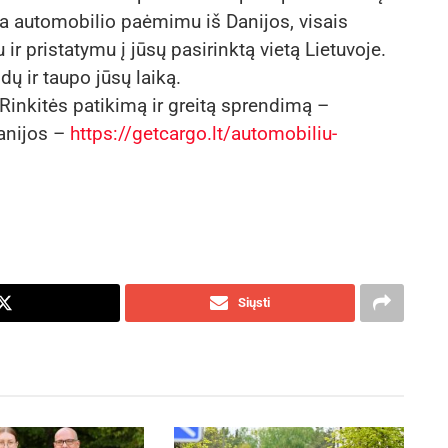
na automobilio paėmimu iš Danijos, visais
r pristatymu į jūsų pasirinktą vietą Lietuvoje.
idų ir taupo jūsų laiką.
 Rinkitės patikimą ir greitą sprendimą –
anijos –
https://getcargo.lt/automobiliu-
Siųsti