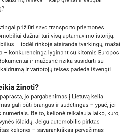
klausimų išlieka – kaip greitai ir saugiai
ą?
stingai prižiūri savo transporto priemones.
mobiliai dažnai turi visą aptarnavimo istoriją.
bilius – todėl rinkoje atsiranda tvarkingų, mažai
na – konkurencinga lyginant su kitomis Europos
dokumentai ir mažesnė rizika susidurti su
skaidrumą ir vartotojų teises padeda išvengti
ikia žinoti?
 paprasta, jo pargabenimas į Lietuvą kelia
as gali būti brangus ir sudėtingas – ypač, jei
 numeriais. Be to, kelionė reikalauja laiko, kuro,
vynės išlaidų. Jeigu automobilis pirktas
oštas kelionei – savarankiškas pervežimas