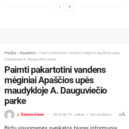
Pradžia
»
Naujienos
»
Paimti pakartotini vandens mėginiai Apaščios upės
maudykloje A. Dauguviečio parke
Paimti pakartotini vandens
mėginiai Apaščios upės
maudykloje A. Dauguviečio
parke
A
J. Šalaševičienė
2015-08-19
Laikas: 1 min skaitymo
A
Biržų visuomenės sveikatos biuras informuoja,