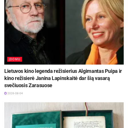
Ryšių su visuomene skyriaus ir Dailės galerijos
inf.
ĮDOMU
Lietuvos kino legenda režisierius Algimantas Puipa ir
kino režisierė Janina Lapinskaitė dar šią vasarą
svečiuosis Zarasuose
2026-08-04