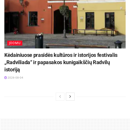
ĮDOMU
Kėdainiuose prasidės kultūros ir istorijos festivalis
„Radviliada“ ir papasakos kunigaikščių Radvilų
istoriją
2026-08-04