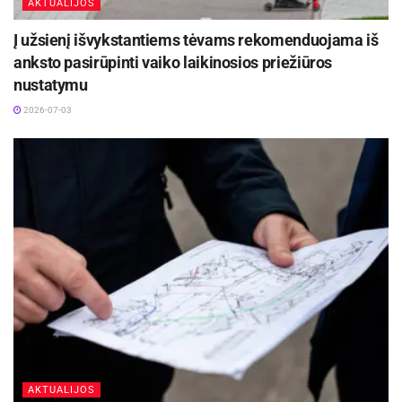
AKTUALIJOS
Į užsienį išvykstantiems tėvams rekomenduojama iš
anksto pasirūpinti vaiko laikinosios priežiūros
nustatymu
2026-07-03
AKTUALIJOS