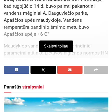
kad rugpjūčio 14 d. buvo paimti pakartotini
vandens mėginiai A. Dauguviečio parke,
Apaščios upės maudykloje. Vandens
temperatūra bandinio ėmimo metu buvo
Apaščios upėje +6 C°
Maudyklos vandens kokybės pagrindiniai
Skaityti toliau
parametrai atitinka Lietuvos higienos normos HN
92:2007 „Paplūdimiai ir jų maudyklų vandens
kokybė“ keliamus reikalavimus.
Aktualios
naujienos
Panašūs
straipsniai
DHL perka „Venipak“ grupę: stiprins pozicijas
Baltijos šalyse
2026-07-28