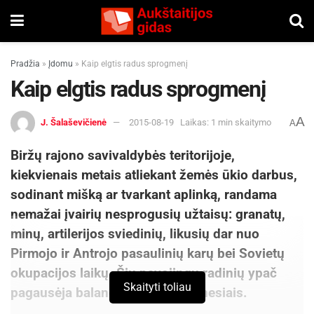
Pradžia
»
Įdomu
»
Kaip elgtis radus sprogmenį
Kaip elgtis radus sprogmenį
A
J. Šalaševičienė
2015-08-19
Laikas: 1 min skaitymo
A
Biržų rajono savivaldybės teritorijoje,
kiekvienais metais atliekant žemės ūkio darbus,
sodinant mišką ar tvarkant aplinką, randama
nemažai įvairių nesprogusių užtaisų: granatų,
minų, artilerijos sviedinių, likusių dar nuo
Pirmojo ir Antrojo pasaulinių karų bei Sovietų
okupacijos laikų. Šių pavojingų radinių ypač
Skaityti toliau
pagausėja balandžio−spalio mėnesiais.