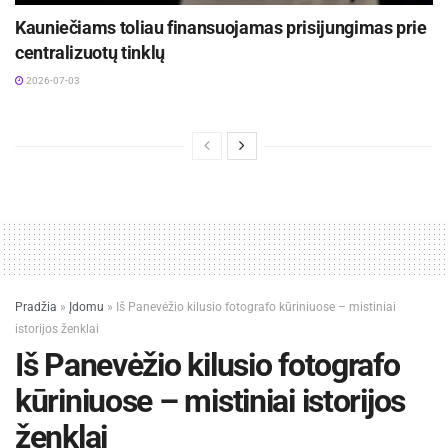
Kauniečiams toliau finansuojamas prisijungimas prie
centralizuotų tinklų
2026-07-03
Pradžia
»
Įdomu
»
Iš Panevėžio kilusio fotografo kūriniuose – mistiniai
istorijos ženklai
Iš Panevėžio kilusio fotografo
kūriniuose – mistiniai istorijos
ženklai