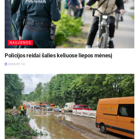
NAUJIENOS
Policijos reidai šalies keliuose liepos mėnesį
2026-07-13