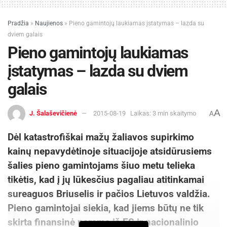
Pradžia
»
Naujienos
»
Pieno gamintojų laukiamas įstatymas – lazda su
dviem galais
Pieno gamintojų laukiamas
įstatymas – lazda su dviem
galais
A
J. Šalaševičienė
2015-08-19
Laikas: 3 min skaitymo
A
Dėl katastrofiškai mažų žaliavos supirkimo
kainų nepavydėtinoje situacijoje atsidūrusiems
šalies pieno gamintojams šiuo metu telieka
tikėtis, kad į jų lūkesčius pagaliau atitinkamai
sureaguos Briuselis ir pačios Lietuvos valdžia.
Pieno gamintojai siekia, kad jiems būtų ne tik
skirta finansinė parama iš ES ir nacionalinio