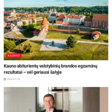
Europos Sąjungos sankcijos „Mere“ tinklo
savininkams: ekonominio saugumo ir solidarumo
su Ukraina užtikrinimas
2026-07-25
Sekantis mėginys bus imamas rugpjūčio 24 d.
Biržų rajono savivaldybės informacija
KAUNAS
Kauno abiturientų valstybinių brandos egzaminų
rezultatai – vėl geriausi šalyje
2026-07-24