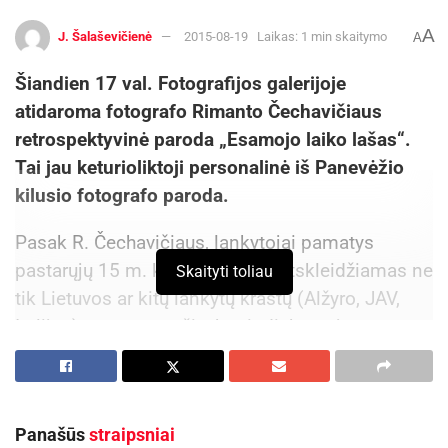
A
J. Šalaševičienė
2015-08-19
Laikas: 1 min skaitymo
A
Šiandien 17 val. Fotografijos galerijoje
atidaroma fotografo Rimanto Čechavičiaus
retrospektyvinė paroda „Esamojo laiko lašas“.
Tai jau keturioliktoji personalinė iš Panevėžio
kilusio fotografo paroda.
Pasak R. Čechavičiaus, lankytojai pamatys
pastarųjų 15 m. kūrybą, kurioje atskleidžiamas ne
Skaityti toliau
tik Lietuvos ar kitų lankytų kraštų (Alžyro, JAV,
Italijos) gamtos grožis, bet ir diskutuojama
aktualiais šiandienos klausimais, pavyzdžiui,
pareigos ir atsakomybės už savo veiksmus.
Į Lietuvos gamtą R. Čechavičius žvelgia savitai –
Panašūs
straipsniai