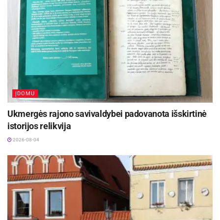
ĮDOMU
Ukmergės rajono savivaldybei padovanota išskirtinė
istorijos relikvija
2026-08-04