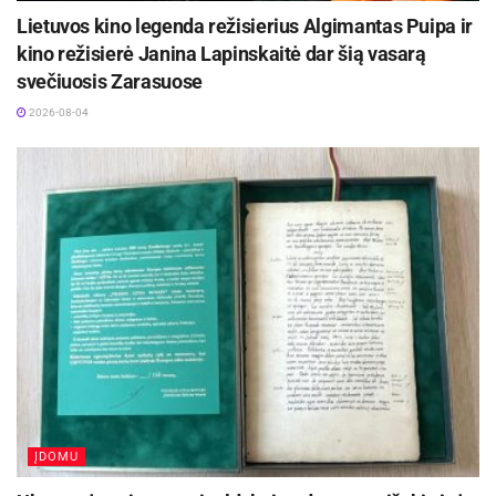
Lietuvos kino legenda režisierius Algimantas Puipa ir
kino režisierė Janina Lapinskaitė dar šią vasarą
svečiuosis Zarasuose
2026-08-04
ĮDOMU