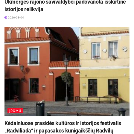
Ukmergės rajono savivaldybei padovanota išskirtinė
istorijos relikvija
2026-08-04
ĮDOMU
Kėdainiuose prasidės kultūros ir istorijos festivalis
„Radviliada“ ir papasakos kunigaikščių Radvilų