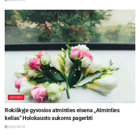
ĮDOMU
Rokiškyje gyvosios atminties eisena „Atminties
kelias“ Holokausto aukoms pagerbti
2026-08-04