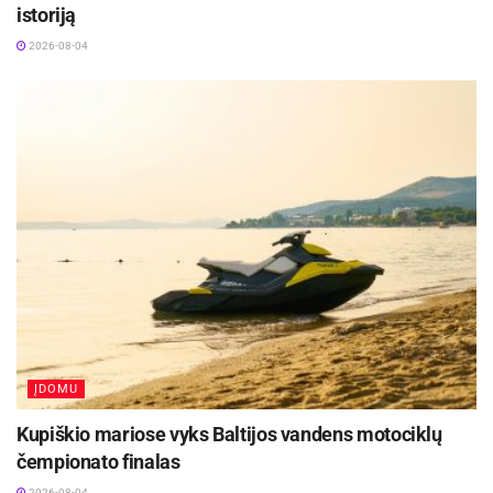
istoriją
2026-08-04
ĮDOMU
Kupiškio mariose vyks Baltijos vandens motociklų
čempionato finalas
2026-08-04