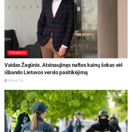
FINANSAI
Vaidas Žagūnis. Atsinaujinęs naftos kainų šokas vėl
išbando Lietuvos verslo pasitikėjimą
2026-07-22