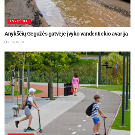
ANYKŠČIAI
Anykščių Gegužės gatvėje įvyko vandentiekio avarija
2026-07-08